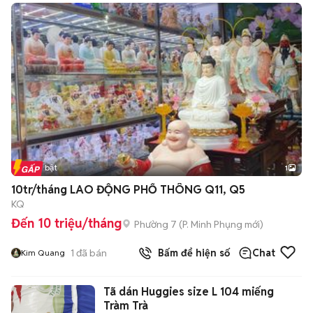
Tin nổi bật
1
10tr/tháng LAO ĐỘNG PHỔ THÔNG Q11, Q5
KQ
Đến 10 triệu/tháng
Phường 7
(
P. Minh Phụng
mới)
1
đã bán
Bấm để hiện số
Chat
Kim Quang
Tã dán Huggies size L 104 miếng
Tràm Trà