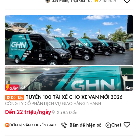
3
đã bán
Tuấn Phòng Thật Giá Tốt
Tin nổi bật
3
TUYỂN 100 TÀI XẾ CHO XE VAN MỚI 2026
CÔNG TY CỔ PHẦN DỊCH VỤ GIAO HÀNG NHANH
Đến 22 triệu/ngày
Xã Bà Điểm
Bấm để hiện số
Chat
ĐƠN VỊ VẬN CHUYỂN GIAO
HÀNG NHANH