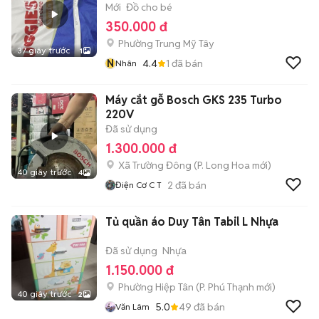
Mới
Đồ cho bé
350.000 đ
Phường Trung Mỹ Tây
37 giây trước
1
N
4.4
1
đã bán
Nhân
Máy cắt gỗ Bosch GKS 235 Turbo
220V
Đã sử dụng
1.300.000 đ
Xã Trường Đông
(
P. Long Hoa
mới)
40 giây trước
4
2
đã bán
Điện Cơ C T
Tủ quần áo Duy Tân Tabil L Nhựa
Đã sử dụng
Nhựa
1.150.000 đ
Phường Hiệp Tân
(
P. Phú Thạnh
mới)
40 giây trước
2
5.0
49
đã bán
Văn Lâm