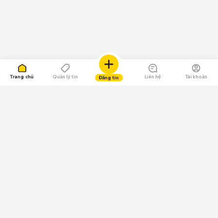
Trang chủ
Quản lý tin
Liên hệ
Tài khoản
Đăng tin
109.000 Bình chọn
Tải ứng dụng Chợ Tốt
Về Chợ Tốt
Quy chế sàn
Chính sách bảo mật
Giải quyết tranh chấp