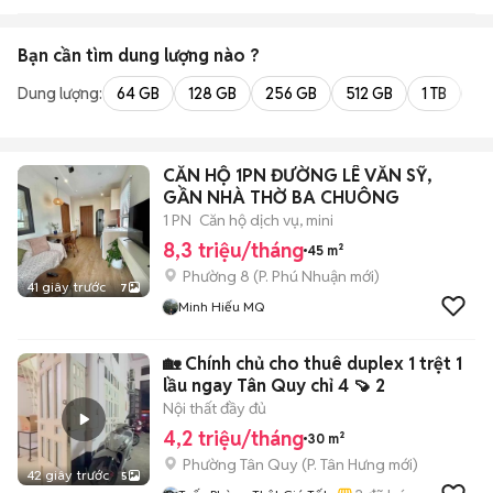
Bạn cần tìm
dung lượng
nào ?
Dung lượng:
64 GB
128 GB
256 GB
512 GB
1 TB
2 
CĂN HỘ 1PN ĐƯỜNG LÊ VĂN SỸ,
GẦN NHÀ THỜ BA CHUÔNG
1 PN
Căn hộ dịch vụ, mini
8,3 triệu/tháng
45 m²
Phường 8
(
P. Phú Nhuận
mới)
41 giây trước
7
Minh Hiếu MQ
🏡 Chính chủ cho thuê duplex 1 trệt 1
lầu ngay Tân Quy chỉ 4 🍠 2
Nội thất đầy đủ
4,2 triệu/tháng
30 m²
Phường Tân Quy
(
P. Tân Hưng
mới)
42 giây trước
5