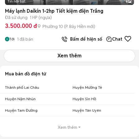
Tin nổi bật
6
+
2
Máy lạnh Daikin 1-2hp Tiết kiệm điện Trắng
Đã sử dụng
1 HP (ngựa)
3.500.000 đ
Phường 10
(
P. Bảy Hiền
mới)
1
đã bán
Bấm để hiện số
Chat
Tới
Xem thêm
Mua bán đồ điện tử
Thành phố Lai Châu
Huyện Mường Tè
Huyện Nậm Nhùn
Huyện Sìn Hồ
Huyện Tam Đường
Huyện Tân Uyên
Xem thêm