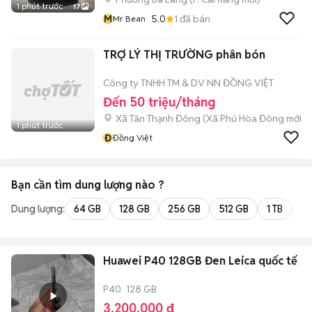
1 phút trước
17
M
5.0
1
đã bán
Mr Bean
TRỢ LÝ THỊ TRƯỜNG phân bón
Công ty TNHH TM & DV NN ĐỒNG VIỆT
Đến 50 triệu/tháng
Xã Tân Thạnh Đông
(
Xã Phú Hòa Đông
mới)
1 phút trước
Đ
Đồng Việt
Bạn cần tìm
dung lượng
nào ?
Dung lượng:
64 GB
128 GB
256 GB
512 GB
1 TB
2 
Huawei P40 128GB Đen Leica quốc tế
P40
128 GB
3.200.000 đ