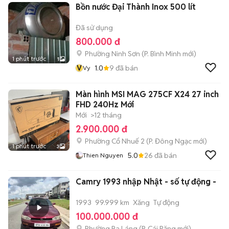
Bồn nước Đại Thành Inox 500 lít
Đã sử dụng
800.000 đ
Phường Ninh Sơn
(
P. Bình Minh
mới)
1 phút trước
1
V
1.0
9
đã bán
Vy
Màn hình MSI MAG 275CF X24 27 inch
FHD 240Hz Mới
Mới
>12 tháng
2.900.000 đ
Phường Cổ Nhuế 2
(
P. Đông Ngạc
mới)
1 phút trước
3
5.0
26
đã bán
Thien Nguyen
Camry 1993 nhập Nhật - số tự động -
1993
99.999 km
Xăng
Tự động
100.000.000 đ
Phường Ba Láng
(
P. Cái Răng
mới)