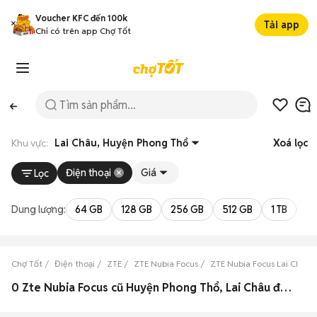
Voucher KFC đến 100k
Tải app
Chỉ có trên app Chợ Tốt
Khu vực:
Lai Châu, Huyện Phong Thổ
Xoá lọc
Điện thoại
Giá
Lọc
Dung lượng:
64 GB
128 GB
256 GB
512 GB
1 TB
2 
Chợ Tốt
Điện thoại
ZTE
ZTE Nubia Focus
ZTE Nubia Focus Lai Châu
0 Zte Nubia Focus cũ Huyện Phong Thổ, Lai Châu đẹp