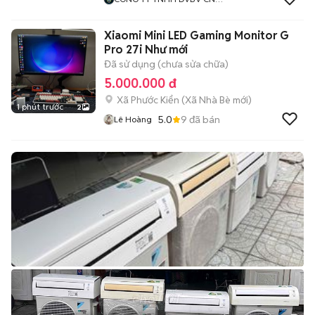
THANH LONG
Xiaomi Mini LED Gaming Monitor G
Pro 27i Như mới
Đã sử dụng (chưa sửa chữa)
5.000.000 đ
Xã Phước Kiển
(
Xã Nhà Bè
mới)
1 phút trước
2
5.0
9
đã bán
Lê Hoàng