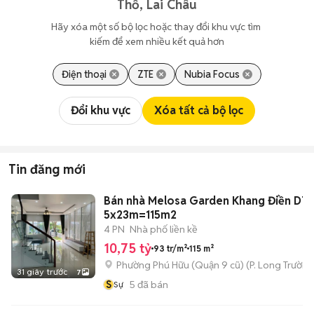
Thổ, Lai Châu
Hãy xóa một số bộ lọc hoặc thay đổi khu vực tìm 
kiếm để xem nhiều kết quả hơn
Điện thoại
ZTE
Nubia Focus
Đổi khu vực
Xóa tất cả bộ lọc
Tin đăng mới
Bán nhà Melosa Garden Khang Điền DT
5x23m=115m2
4 PN
Nhà phố liền kề
10,75 tỷ
93 tr/m²
115 m²
Phường Phú Hữu (Quận 9 cũ)
(
P. Long Trường
31 giây trước
7
S
5
đã bán
Sự