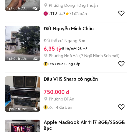
Phường Đông Hưng Thuận
1 phút trước
4
4.7
71
đã bán
NTTU
Đất Nguyễn Minh Châu
Đất thổ cư
Ngang 5 m
6,35 tỷ
51 tr/m²
125 m²
Phường Hoà Hải
(
P. Ngũ Hành Sơn
mới)
1 phút trước
3
T
Tên Chưa Cung Cấp
Đầu VHS Sharp có nguồn
750.000 đ
Phường Dĩ An
l
4
đã bán
Lộc
1 phút trước
3
Apple MacBook Air 11 i7 8GB/256GB
Bạc