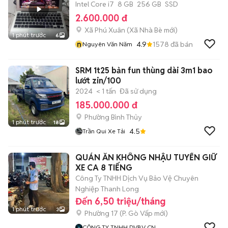
Intel Core i7
8 GB
256 GB
SSD
2.600.000 đ
Xã Phú Xuân
(
Xã Nhà Bè
mới)
1 phút trước
6
n
4.9
1578
đã bán
Nguyên Văn Năm
SRM 1t25 bản fun thùng dài 3m1 bao
lướt zin/100
2024
< 1 tấn
Đã sử dụng
185.000.000 đ
Phường Bình Thủy
1 phút trước
18
4.5
Trần Qui Xe Tải
QUÁN ĂN KHÔNG NHẬU TUYỂN GIỮ
XE CA 8 TIẾNG
Công Ty TNHH Dịch Vụ Bảo Vệ Chuyên
Nghiệp Thanh Long
Đến 6,50 triệu/tháng
1 phút trước
3
Phường 17
(
P. Gò Vấp
mới)
CÔNG TY TNHH DVBV CN