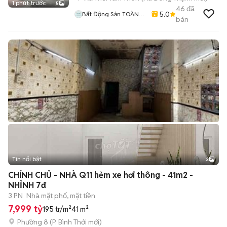
1 phút trước
5
46
đã
5.0
Bất Động Sản TOÀN
bán
CẦU LAND
Tin nổi bật
3
CHÍNH CHỦ - NHÀ Q11 hẻm xe hơi thông - 41m2 -
NHỈNH 7đ
3 PN
Nhà mặt phố, mặt tiền
7,999 tỷ
195 tr/m²
41 m²
Phường 8
(
P. Bình Thới
mới)