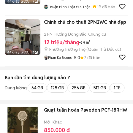
44 giây trước
7
19
đã bán
Thuận Hình Thật Giá Thật
Chính chủ cho thuê 2PN2WC nhà đẹp
2 PN
Hướng Đông Bắc
Chung cư
12 triệu/tháng
64 m²
Phường Trường Thọ (Quận Thủ Đức cũ)
44 giây trước
3
5.0
7
đã bán
Phan Ka Bcons
Bạn cần tìm
dung lượng
nào ?
Dung lượng:
64 GB
128 GB
256 GB
512 GB
1 TB
2 
Quạt tuần hoàn Paveden PCF-18RHW
Mới
Khác
850.000 đ