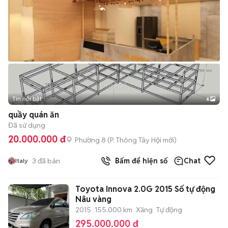
Tin nổi bật
6
+
2
quầy quán ăn
Đã sử dụng
20.000.000 đ
Phường 8
(
P. Thông Tây Hội
mới)
3
đã bán
Bấm để hiện số
Chat
Italy
Toyota Innova 2.0G 2015 Số tự động
Nâu vàng
2015
155.000 km
Xăng
Tự động
295.000.000 đ