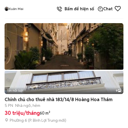
Bấm để hiện số
Chat
Xuân Mai
Tin nổi bật
9
+
2
Chính chủ cho thuê nhà 183/14/8 Hoàng Hoa Thám
5 PN
Nhà ngõ, hẻm
30 triệu/tháng
60 m²
Phường 6
(
P. Bình Lợi Trung
mới)