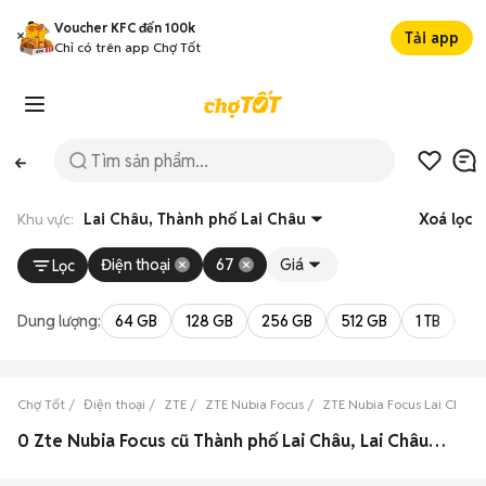
Voucher KFC đến 100k
Tải app
Chỉ có trên app Chợ Tốt
Khu vực:
Lai Châu, Thành phố Lai Châu
Xoá lọc
Điện thoại
67
Giá
Lọc
Dung lượng:
64 GB
128 GB
256 GB
512 GB
1 TB
2 
Chợ Tốt
Điện thoại
ZTE
ZTE Nubia Focus
ZTE Nubia Focus Lai Châu
0 Zte Nubia Focus cũ Thành phố Lai Châu, Lai Châu đẹp