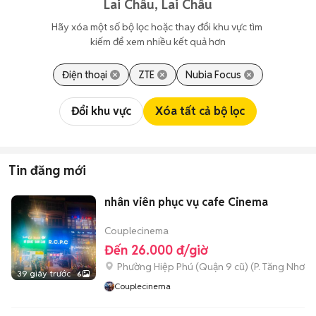
Lai Châu, Lai Châu
Hãy xóa một số bộ lọc hoặc thay đổi khu vực tìm 
kiếm để xem nhiều kết quả hơn
Điện thoại
ZTE
Nubia Focus
Đổi khu vực
Xóa tất cả bộ lọc
Tin đăng mới
nhân viên phục vụ cafe Cinema
Couplecinema
Đến 26.000 đ/giờ
Phường Hiệp Phú (Quận 9 cũ)
(
P. Tăng Nhơn 
39 giây trước
6
Couplecinema