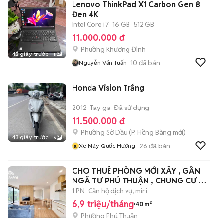
Lenovo ThinkPad X1 Carbon Gen 8
Đen 4K
Intel Core i7
16 GB
512 GB
11.000.000 đ
Phường Khương Đình
42 giây trước
6
10
đã bán
Nguyễn Văn Tuấn
Honda Vision Trắng
2012
Tay ga
Đã sử dụng
11.500.000 đ
Phường Sở Dầu
(
P. Hồng Bàng
mới)
43 giây trước
5
x
26
đã bán
Xe Máy Quốc Hưởng
CHO THUÊ PHÒNG MỚI XÂY , GẦN
NGÃ TƯ PHÚ THUẬN , CHUNG CƯ Q7
RIVERSIDER
1 PN
Căn hộ dịch vụ, mini
6,9 triệu/tháng
40 m²
Phường Phú Thuận