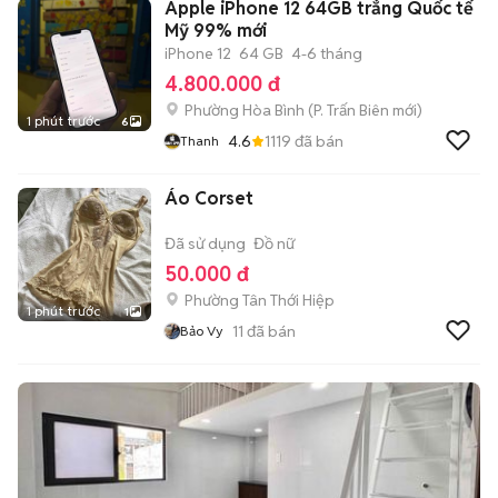
Apple iPhone 12 64GB trắng Quốc tế
Mỹ 99% mới
iPhone 12
64 GB
4-6 tháng
4.800.000 đ
Phường Hòa Bình
(
P. Trấn Biên
mới)
1 phút trước
6
4.6
1119
đã bán
Thanh
Áo Corset
Đã sử dụng
Đồ nữ
50.000 đ
Phường Tân Thới Hiệp
1 phút trước
1
11
đã bán
Bảo Vy