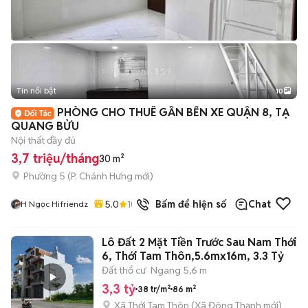
Tin nổi bật
10
+
2
PHÒNG CHO THUÊ GẦN BẾN XE QUẬN 8, TẠ
QUANG BỬU
Nội thất đầy đủ
3,7 triệu/tháng
30 m²
Phường 5
(
P. Chánh Hưng
mới)
5.0
10
đã bán
Bấm để hiện số
Chat
H Ngọc Hifriendz
Lô Đất 2 Mặt Tiền Trước Sau Nam Thới
6, Thới Tam Thôn,5.6mx16m, 3.3 Tỷ
Đất thổ cư
Ngang 5,6 m
3,3 tỷ
38 tr/m²
86 m²
Xã Thới Tam Thôn
(
Xã Đông Thạnh
mới)