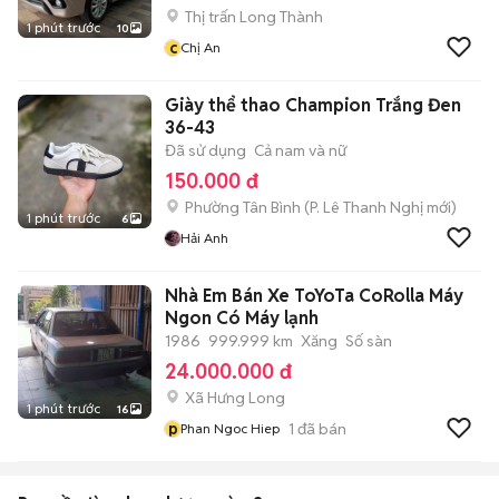
Thị trấn Long Thành
1 phút trước
10
c
Chị An
Giày thể thao Champion Trắng Đen
36-43
Đã sử dụng
Cả nam và nữ
150.000 đ
Phường Tân Bình
(
P. Lê Thanh Nghị
mới)
1 phút trước
6
Hải Anh
Nhà Em Bán Xe ToYoTa CoRolla Máy
Ngon Có Máy lạnh
1986
999.999 km
Xăng
Số sàn
24.000.000 đ
Xã Hưng Long
1 phút trước
16
p
1
đã bán
Phan Ngoc Hiep