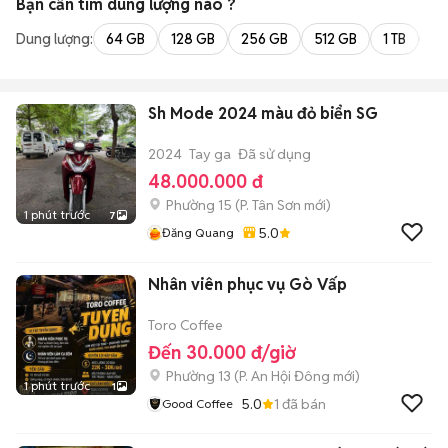
Bạn cần tìm
dung lượng
nào ?
Dung lượng:
64 GB
128 GB
256 GB
512 GB
1 TB
2 
Sh Mode 2024 màu đỏ biển SG
2024
Tay ga
Đã sử dụng
48.000.000 đ
Phường 15
(
P. Tân Sơn
mới)
1 phút trước
7
5.0
Đăng Quang
Nhân viên phục vụ Gò Vấp
Toro Coffee
Đến 30.000 đ/giờ
Phường 13
(
P. An Hội Đông
mới)
1 phút trước
1
5.0
1
đã bán
Good Coffee