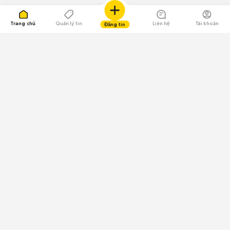
Trang chủ
Quản lý tin
Liên hệ
Tài khoản
Đăng tin
109.000 Bình chọn
Tải ứng dụng Chợ Tốt
Về Chợ Tốt
Quy chế sàn
Chính sách bảo mật
Giải quyết tranh chấp
CÔNG TY TNHH CHỢ TỐT - Người đại diện theo pháp luật:
Nguyễn Trọng Tấn; GPDKKD: 0312120782 do Sở KH & ĐT TP.HCM cấp ngày
11/01/2013;
GPMXH: 185/GP-BTTTT do Bộ Thông tin và Truyền thông
cấp ngày 09/07/2024 - Chịu trách nhiệm
nội dung: Trần Hoàng Ly.
Chính sách sử dụng
Địa chỉ: Tầng 18, Toà nhà UOA, Số 6 đường Tân Trào, Phường Tân Mỹ,