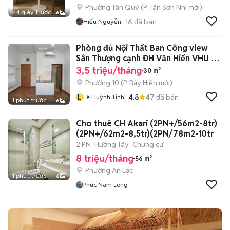
Phường Tân Quý
(
P. Tân Sơn Nhì
mới)
44 giây trước
6
16
đã bán
Hiếu Nguyễn
Phòng đủ Nội Thất Ban Công view
Sân Thượng cạnh ĐH Văn Hiến VHU 5
phút
3,5 triệu/tháng
30 m²
Phường 10
(
P. Bảy Hiền
mới)
L
4.8
47
đã bán
Lê Huỳnh Tịnh
1 phút trước
6
Cho thuê CH Akari (2PN+/56m2-8tr)
(2PN+/62m2-8,5tr)(2PN/78m2-10tr
2 PN
Hướng Tây
Chung cư
8 triệu/tháng
56 m²
Phường An Lạc
1 phút trước
6
Phúc Nam Long