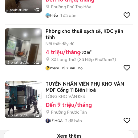
Phường Phú Thọ Hòa
1 phút trước
1
1
đã bán
Hiếu
Phòng cho thuê sạch sẽ, KDC yên
tĩnh
Nội thất đầy đủ
4 triệu/tháng
32 m²
Xã Long Thới
(
Xã Hiệp Phước
mới)
2 phút trước
10
P
Phạm Thị Xuân Thọ
TUYỂN NHÂN VIÊN PHỤ KHO VÁN
MDF Cổng 11 Biên Hoà
TỔNG KHO VÁN KES
Đến 9 triệu/tháng
Phường Phước Tân
2 phút trước
6
2
đã bán
LÊ HOÀ
Xem thêm