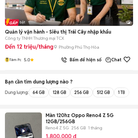
Tin nổi bật
1
Quản lý vận hành - Siêu thị Trái Cây nhập khẩu
Công ty TNHH Thương mại TCX
Đến 12 triệu/tháng
Phường Phú Thọ Hòa
T
5.0
Bấm để hiện số
Chat
Tâm Pc
Bạn cần tìm
dung lượng
nào ?
Dung lượng:
64 GB
128 GB
256 GB
512 GB
1 TB
2 
Màn 120hz Oppo Reno4 Z 5G
12GB/256GB
Reno4 Z 5G
256 GB
1 tháng
1.800.000 đ