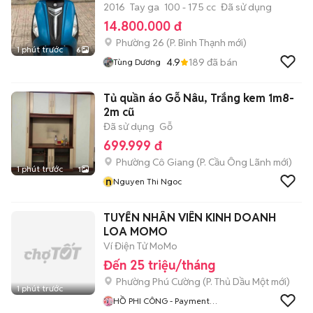
2016
Tay ga
100 - 175 cc
Đã sử dụng
14.800.000 đ
Phường 26
(
P. Bình Thạnh
mới)
1 phút trước
6
4.9
189
đã bán
Tùng Dương
Tủ quần áo Gỗ Nâu, Trắng kem 1m8-
2m cũ
Đã sử dụng
Gỗ
699.999 đ
Phường Cô Giang
(
P. Cầu Ông Lãnh
mới)
1 phút trước
1
n
Nguyen Thi Ngoc
TUYỂN NHÂN VIÊN KINH DOANH
LOA MOMO
Ví Điện Tử MoMo
Đến 25 triệu/tháng
Phường Phú Cường
(
P. Thủ Dầu Một
mới)
1 phút trước
HỒ PHI CÔNG - Payment