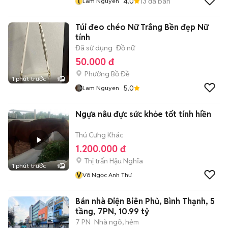
l
4.0
13
đã bán
Lam Nguyen
Túi đeo chéo Nữ Trắng Bền đẹp Nữ
tính
Đã sử dụng
Đồ nữ
50.000 đ
Phường Bồ Đề
1 phút trước
1
5.0
Lam Nguyen
Ngựa nâu đực sức khỏe tốt tính hiền
Thú Cưng Khác
1.200.000 đ
Thị trấn Hậu Nghĩa
1 phút trước
1
V
Võ Ngọc Anh Thư
Bán nhà Điện Biên Phủ, Bình Thạnh, 5
tầng, 7PN, 10.99 tỷ
7 PN
Nhà ngõ, hẻm