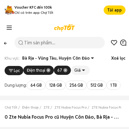
Voucher KFC đến 100k
Tải app
Chỉ có trên app Chợ Tốt
Khu vực:
Bà Rịa - Vũng Tàu, Huyện Côn Đảo
Xoá lọc
Điện thoại
67
Giá
Lọc
Dung lượng:
64 GB
128 GB
256 GB
512 GB
1 TB
2 
Chợ Tốt
Điện thoại
ZTE
ZTE Nubia Focus Pro
ZTE Nubia Focus Pro Bà
0 Zte Nubia Focus Pro cũ Huyện Côn Đảo, Bà Rịa - Vũng Tàu đẹp