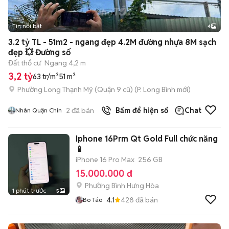
Tin nổi bật
4
3.2 tỷ TL - 51m2 - ngang đẹp 4.2M đường nhựa 8M sạch
đẹp 💥 Đường số
Đất thổ cư
Ngang 4,2 m
3,2 tỷ
63 tr/m²
51 m²
Phường Long Thạnh Mỹ (Quận 9 cũ)
(
P. Long Bình
mới)
2
đã bán
Bấm để hiện số
Chat
Nhân Quận Chín
Iphone 16Prm Qt Gold Full chức năng
📱
iPhone 16 Pro Max
256 GB
15.000.000 đ
Phường Bình Hưng Hòa
1 phút trước
5
4.1
428
đã bán
Bo Táo