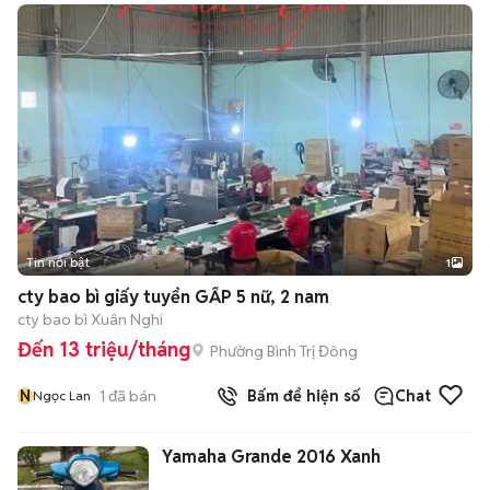
Tin nổi bật
1
cty bao bì giấy tuyển GẤP 5 nữ, 2 nam
cty bao bì Xuân Nghi
Đến 13 triệu/tháng
Phường Bình Trị Đông
N
1
đã bán
Bấm để hiện số
Chat
Ngọc Lan
Yamaha Grande 2016 Xanh