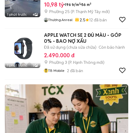
10,98 tỷ
196 tr/m²
56 m²
Phường 25
(
P. Thạnh Mỹ Tây
mới)
1 phút trước
4
2.5
12
đã bán
Thương.anreal
APPLE WATCH SE 2 ĐỦ MÀU - GÓP
0% - BAO NỢ XẤU
Đã sử dụng (chưa sửa chữa)
Còn bảo hành
2.490.000 đ
Phường 3
(
P. Hạnh Thông
mới)
1 phút trước
3
T
2
đã bán
TB Mobile