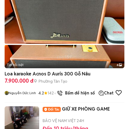
Tin nổi bật
6
+
2
Loa karaoke Acnos D Auris 300 Gỗ Nâu
7.900.000 đ
Phường Tân Tạo
4.2
142
đã bán
Bấm để hiện số
Chat
Nguyễn Dức Linh
GIỮ XE PHÒNG GAME
BẢO VỆ NAM VIỆT 24H
Đến 10 triệu/tháng