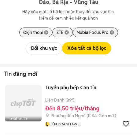
Đảo, Bà Rịa - Vũng Tàu
Hãy xóa một số bộ lọc hoặc thay đổi khu vực tìm 
kiếm để xem nhiều kết quả hơn
Điện thoại
ZTE
Nubia Focus Pro
Đổi khu vực
Xóa tất cả bộ lọc
Tin đăng mới
Tuyển phụ bếp Căn tin
Liên Danh Q95
Đến 8,50 triệu/tháng
Phường Bến Nghé
(
P. Sài Gòn
mới)
1 phút trước
L
LIÊN DOANH Q95