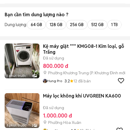
Services - Salesman 3
Bạn cần tìm
dung lượng
nào ?
Dung lượng:
64 GB
128 GB
256 GB
512 GB
1 TB
2 
Kệ máy giặt *** KMG08-1 Kim loại, gỗ
Trắng
Đã sử dụng
800.000 đ
Phường Khương Trung
(
P. Khương Đình
mới)
1 phút trước
4
3.2
12
đã bán
Hung Pro
Máy lọc không khí UVGREEN KA600
Đã sử dụng
1.000.000 đ
Phường Hòa Xuân
1 phút trước
2