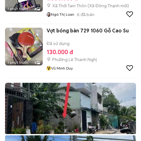
Xã Thới Tam Thôn
(
Xã Đông Thạnh
mới)
1 phút trước
6
6
đã bán
Ngô Thị Loan
Vợt bóng bàn 729 1060 Gỗ Cao Su
Đã sử dụng
130.000 đ
Phường Lê Thanh Nghị
1 phút trước
5
V
Vũ Minh Duy