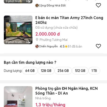
3 phút trước
5
Cộng Đồng Nhà Đất
E bán 6c màn Titan Army 27inch Cong
240hz
Đã sử dụng (chưa sửa chữa)
2.000.000 đ
Phường Tương Mai
3 phút trước
5
4.5
81
đã bán
Chiến Nguyễn
Bạn cần tìm
dung lượng
nào ?
Dung lượng:
64 GB
128 GB
256 GB
512 GB
1 TB
2 
Phòng trọ gần ĐH Ngân Hàng, KCN
Sóng Thần - Dĩ An
Nhà trống
1,3 triệu/tháng