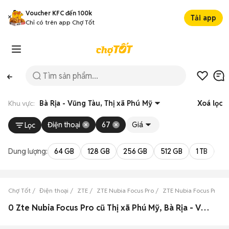
Voucher KFC đến 100k
Tải app
Chỉ có trên app Chợ Tốt
Khu vực:
Bà Rịa - Vũng Tàu, Thị xã Phú Mỹ
Xoá lọc
Điện thoại
67
Giá
Lọc
Dung lượng:
64 GB
128 GB
256 GB
512 GB
1 TB
2 
Chợ Tốt
Điện thoại
ZTE
ZTE Nubia Focus Pro
ZTE Nubia Focus Pro Bà
0 Zte Nubia Focus Pro cũ Thị xã Phú Mỹ, Bà Rịa - Vũng Tàu đẹp