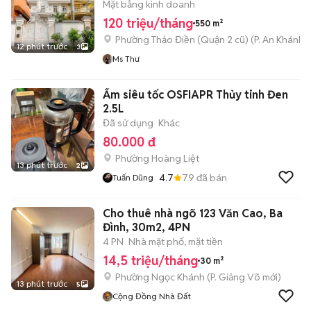
Mặt bằng kinh doanh
120 triệu/tháng
550 m²
Phường Thảo Điền (Quận 2 cũ)
(
P. An Khánh
m
12 phút trước
3
Ms Thư
Ấm siêu tốc OSFIAPR Thủy tinh Đen
2.5L
Đã sử dụng
Khác
80.000 đ
Phường Hoàng Liệt
13 phút trước
2
4.7
79
đã bán
Tuấn Dũng
Cho thuê nhà ngõ 123 Văn Cao, Ba
Đình, 30m2, 4PN
4 PN
Nhà mặt phố, mặt tiền
14,5 triệu/tháng
30 m²
Phường Ngọc Khánh
(
P. Giảng Võ
mới)
13 phút trước
5
Cộng Đồng Nhà Đất