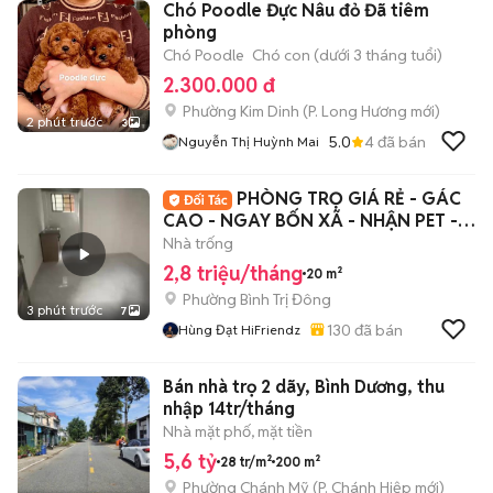
Chó Poodle Đực Nâu đỏ Đã tiêm
phòng
Chó Poodle
Chó con (dưới 3 tháng tuổi)
2.300.000 đ
Phường Kim Dinh
(
P. Long Hương
mới)
2 phút trước
3
5.0
4
đã bán
Nguyễn Thị Huỳnh Mai
PHÒNG TRỌ GIÁ RẺ - GÁC
CAO - NGAY BỐN XÃ - NHẬN PET -
XE ĐIỆN - 5P HIU
Nhà trống
2,8 triệu/tháng
20 m²
Phường Bình Trị Đông
3 phút trước
7
130
đã bán
Hùng Đạt HiFriendz
Bán nhà trọ 2 dãy, Bình Dương, thu
nhập 14tr/tháng
Nhà mặt phố, mặt tiền
5,6 tỷ
28 tr/m²
200 m²
Phường Chánh Mỹ
(
P. Chánh Hiệp
mới)