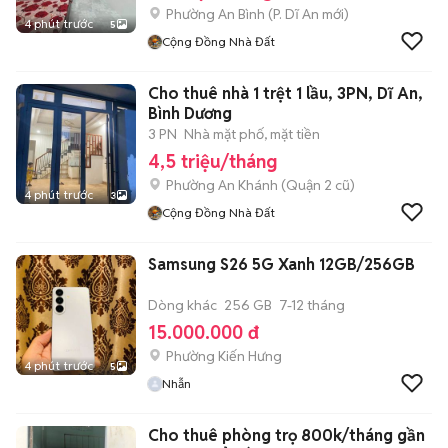
Phường An Bình
(
P. Dĩ An
mới)
4 phút trước
5
Cộng Đồng Nhà Đất
Cho thuê nhà 1 trệt 1 lầu, 3PN, Dĩ An,
Bình Dương
3 PN
Nhà mặt phố, mặt tiền
4,5 triệu/tháng
Phường An Khánh (Quận 2 cũ)
4 phút trước
3
Cộng Đồng Nhà Đất
Samsung S26 5G Xanh 12GB/256GB
Dòng khác
256 GB
7-12 tháng
15.000.000 đ
Phường Kiến Hưng
4 phút trước
5
Nhẫn
Cho thuê phòng trọ 800k/tháng gần