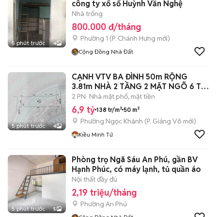
công ty xổ số Huỳnh Văn Nghệ
Nhà trống
800.000 đ/tháng
Phường 1
(
P. Chánh Hưng
mới)
5 phút trước
4
Cộng Đồng Nhà Đất
CẠNH VTV BA ĐÌNH 50m RỘNG
3.81m NHÀ 2 TẦNG 2 MẶT NGÕ 6 Ty
9
2 PN
Nhà mặt phố, mặt tiền
6,9 tỷ
138 tr/m²
50 m²
Phường Ngọc Khánh
(
P. Giảng Võ
mới)
5 phút trước
4
Kiều Minh Tứ
Phòng trọ Ngã Sáu An Phú, gần BV
Hạnh Phúc, có máy lạnh, tủ quần áo
Nội thất đầy đủ
2,19 triệu/tháng
Phường An Phú
5 phút trước
5