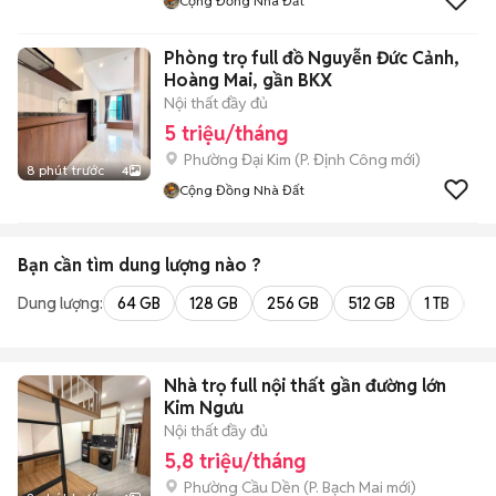
Cộng Đồng Nhà Đất
Phòng trọ full đồ Nguyễn Đức Cảnh,
Hoàng Mai, gần BKX
Nội thất đầy đủ
5 triệu/tháng
Phường Đại Kim
(
P. Định Công
mới)
8 phút trước
4
Cộng Đồng Nhà Đất
Bạn cần tìm
dung lượng
nào ?
Dung lượng:
64 GB
128 GB
256 GB
512 GB
1 TB
2 
Nhà trọ full nội thất gần đường lớn
Kim Ngưu
Nội thất đầy đủ
5,8 triệu/tháng
Phường Cầu Dền
(
P. Bạch Mai
mới)