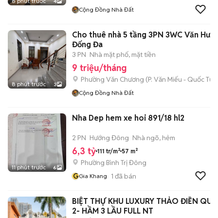
8 phút trước
4
Cộng Đồng Nhà Đất
Cho thuê nhà 5 tầng 3PN 3WC Văn Hươ
Đống Đa
3 PN
Nhà mặt phố, mặt tiền
9 triệu/tháng
Phường Văn Chương
(
P. Văn Miếu - Quốc Tử 
8 phút trước
3
Cộng Đồng Nhà Đất
Nha Dep hem xe hoi 891/18 hl2
2 PN
Hướng Đông
Nhà ngõ, hẻm
6,3 tỷ
111 tr/m²
57 m²
Phường Bình Trị Đông
11 phút trước
6
G
1
đã bán
Gia Khang
BIỆT THỰ KHU LUXURY THẢO ĐIỀN QU
2- HẦM 3 LẦU FULL NT