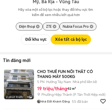
Mỹ, Bà Rịa - Vũng Tàu
Hãy xóa một số bộ lọc hoặc thay đổi khu vực tìm 
kiếm để xem nhiều kết quả hơn
Điện thoại
ZTE
Nubia Focus Pro
Đổi khu vực
Xóa tất cả bộ lọc
Tin đăng mới
CHO THUÊ FUN NÔI THẤT CÓ
THANG MÁY 500KG
5 PN
Hướng Tây Nam
Nhà phố liền kề
19 triệu/tháng
52 m²
Phường Hiệp Thành
(
P. Tân Thới Hiệp
mới)
2 phút trước
11
55
đã bán
Nhà Đất Khánh Đăng