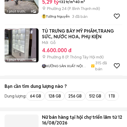
5,29 tỷ
132 tr/m²
40 m²
Phường 24
(
P. Bình Thạnh
mới)
1 phút trước
9
T
3
đã bán
Tường Nguyễn
TỦ TRƯNG BÀY MỸ PHẨM,TRANG
SỨC, NƯỚC HOA, PHỤ KIỆN
Mới
Gỗ
4.600.000 đ
Phường 8
(
P. Thông Tây Hội
mới)
1 phút trước
1
315
đã
XƯỞNG SẢN XUẤT NỘI
bán
THẤT VÁN MDF
Bạn cần tìm
dung lượng
nào ?
Dung lượng:
64 GB
128 GB
256 GB
512 GB
1 TB
2 
Nữ bán hàng tại hội chợ triển lãm từ 12-
16/08/2026