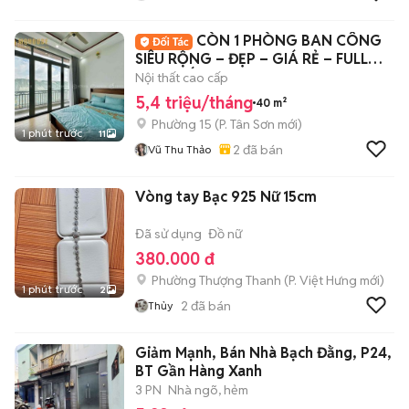
CÒN 1 PHÒNG BAN CÔNG
SIÊU RỘNG – ĐẸP – GIÁ RẺ – FULL
NỘI THẤT NGAY MŨI
Nội thất cao cấp
5,4 triệu/tháng
40 m²
Phường 15
(
P. Tân Sơn
mới)
1 phút trước
11
2
đã bán
Vũ Thu Thảo
Vòng tay Bạc 925 Nữ 15cm
Đã sử dụng
Đồ nữ
380.000 đ
Phường Thượng Thanh
(
P. Việt Hưng
mới)
1 phút trước
2
2
đã bán
Thủy
Giảm Mạnh, Bán Nhà Bạch Đằng, P24,
BT Gần Hàng Xanh
3 PN
Nhà ngõ, hẻm