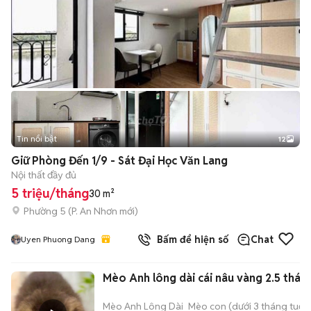
Tin nổi bật
12
+
2
Giữ Phòng Đến 1/9 - Sát Đại Học Văn Lang
Nội thất đầy đủ
5 triệu/tháng
30 m²
Phường 5
(
P. An Nhơn
mới)
Bấm để hiện số
Chat
Uyen Phuong Dang
Mèo Anh lông dài cái nâu vàng 2.5 thán
Mèo Anh Lông Dài
Mèo con (dưới 3 tháng tuổi)