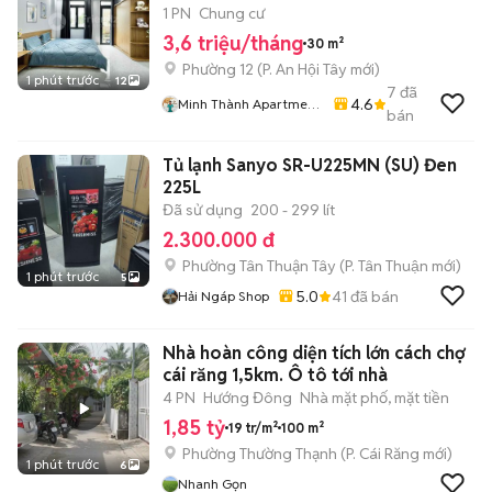
1 PN
Chung cư
3,6 triệu/tháng
30 m²
Phường 12
(
P. An Hội Tây
mới)
1 phút trước
12
7
đã
4.6
Minh Thành Apartment
bán
Chdv
Tủ lạnh Sanyo SR-U225MN (SU) Đen
225L
Đã sử dụng
200 - 299 lít
2.300.000 đ
Phường Tân Thuận Tây
(
P. Tân Thuận
mới)
1 phút trước
5
5.0
41
đã bán
Hải Ngáp Shop
Nhà hoàn công diện tích lớn cách chợ
cái răng 1,5km. Ô tô tới nhà
4 PN
Hướng Đông
Nhà mặt phố, mặt tiền
1,85 tỷ
19 tr/m²
100 m²
Phường Thường Thạnh
(
P. Cái Răng
mới)
1 phút trước
6
Nhanh Gọn