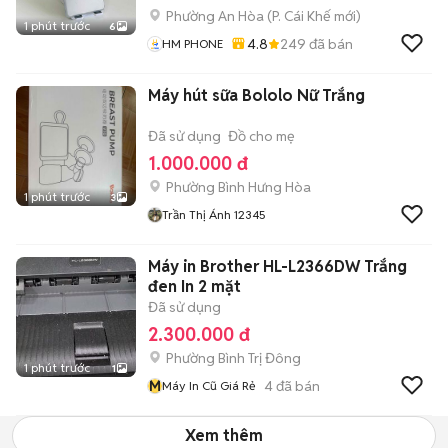
Phường An Hòa
(
P. Cái Khế
mới)
1 phút trước
6
4.8
249
đã bán
HM PHONE
Máy hút sữa Bololo Nữ Trắng
Đã sử dụng
Đồ cho mẹ
1.000.000 đ
Phường Bình Hưng Hòa
1 phút trước
3
Trần Thị Ánh 12345
Máy in Brother HL-L2366DW Trắng
đen In 2 mặt
Đã sử dụng
2.300.000 đ
Phường Bình Trị Đông
1 phút trước
1
M
4
đã bán
Máy In Cũ Giá Rẻ
Xem thêm