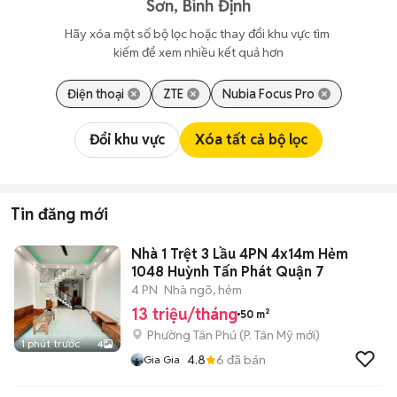
Sơn, Bình Định
Hãy xóa một số bộ lọc hoặc thay đổi khu vực tìm 
kiếm để xem nhiều kết quả hơn
Điện thoại
ZTE
Nubia Focus Pro
Đổi khu vực
Xóa tất cả bộ lọc
Tin đăng mới
Nhà 1 Trệt 3 Lầu 4PN 4x14m Hẻm
1048 Huỳnh Tấn Phát Quận 7
4 PN
Nhà ngõ, hẻm
13 triệu/tháng
50 m²
Phường Tân Phú
(
P. Tân Mỹ
mới)
1 phút trước
4
4.8
6
đã bán
Gia Gia