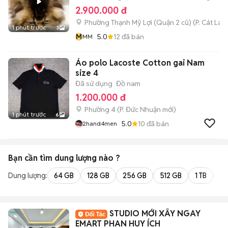
2.900.000 đ
Phường Thạnh Mỹ Lợi (Quận 2 cũ)
(
P. Cát Lái
m
1 phút trước
3
M
5.0
12
đã bán
MM
Áo polo Lacoste Cotton gai Nam
size 4
Đã sử dụng
Đồ nam
1.200.000 đ
Phường 4
(
P. Đức Nhuận
mới)
1 phút trước
6
5.0
10
đã bán
2hand4men
Bạn cần tìm
dung lượng
nào ?
Dung lượng:
64 GB
128 GB
256 GB
512 GB
1 TB
2 
STUDIO MỚI XÂY NGAY
EMART PHAN HUY ÍCH