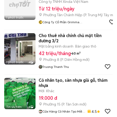
Công ty TNHH Xinda Việt Nam
Từ 12 triệu/ngày
Phường Tân Chánh Hiệp
(
P. Trung Mỹ Tây
mới
1 phút trước
C
Công Ty Cổ Phần Grimma
Electric
Cho thuê nhà chính chủ mặt tiền
đường 3/2
Mặt bằng kinh doanh
Bàn giao thô
42 triệu/tháng
60 m²
Phường 8
(
P. Diên Hồng
mới)
1 phút trước
4
Truong Thanh Thu
Cỏ nhân tạo, sàn nhựa giả gỗ, thảm
nhựa
Mới
Khác
19.000 đ
Phường 15
(
P. Tân Sơn
mới)
Tin ưu tiên
6
4.5
Cửa Hàng Cỏ Nhân Tạo Miền
Nam 1