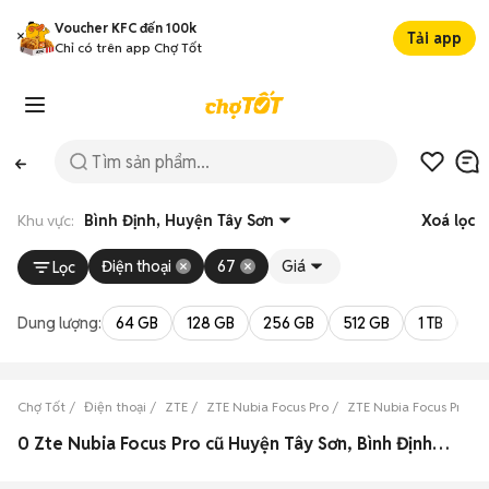
Voucher KFC đến 100k
Tải app
Chỉ có trên app Chợ Tốt
Khu vực:
Bình Định, Huyện Tây Sơn
Xoá lọc
Điện thoại
67
Giá
Lọc
Dung lượng:
64 GB
128 GB
256 GB
512 GB
1 TB
2 
Chợ Tốt
Điện thoại
ZTE
ZTE Nubia Focus Pro
ZTE Nubia Focus Pro Bì
0 Zte Nubia Focus Pro cũ Huyện Tây Sơn, Bình Định đẹp