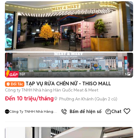
Tin nổi bật
5
TẠP VỤ RỬA CHÉN NỮ - THISO MALL
Công ty TNHH Nhà hàng Hàn Quốc Meat & Meet
Đến 10 triệu/tháng
Phường An Khánh (Quận 2 cũ)
9
đã bán
Bấm để hiện số
Chat
Công Ty TNHH Nhà Hàng
Hàn Quốc Meat And Meet