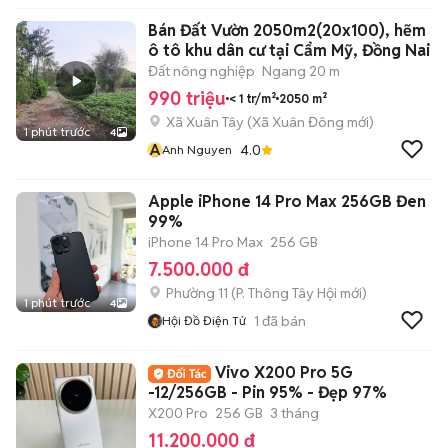
Bán Đất Vườn 2050m2(20x100), hẽm
ô tô khu dân cư tại Cẩm Mỹ, Đồng Nai
Đất nông nghiệp
Ngang 20 m
990 triệu
< 1 tr/m²
2050 m²
Xã Xuân Tây
(
Xã Xuân Đông
mới)
1 phút trước
4
A
4.0
Anh Nguyen
Apple iPhone 14 Pro Max 256GB Đen
99%
iPhone 14 Pro Max
256 GB
7.500.000 đ
Phường 11
(
P. Thông Tây Hội
mới)
1 phút trước
4
1
đã bán
Hội Đồ Điện Tử
Vivo X200 Pro 5G
-12/256GB - Pin 95% - Đẹp 97%
X200 Pro
256 GB
3 tháng
11.200.000 đ