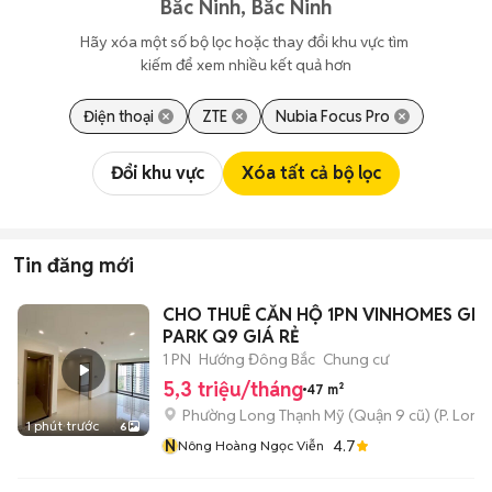
Bắc Ninh, Bắc Ninh
Hãy xóa một số bộ lọc hoặc thay đổi khu vực tìm 
kiếm để xem nhiều kết quả hơn
Điện thoại
ZTE
Nubia Focus Pro
Đổi khu vực
Xóa tất cả bộ lọc
Tin đăng mới
CHO THUÊ CĂN HỘ 1PN VINHOMES GR
PARK Q9 GIÁ RẺ
1 PN
Hướng Đông Bắc
Chung cư
5,3 triệu/tháng
47 m²
Phường Long Thạnh Mỹ (Quận 9 cũ)
(
P. Long
1 phút trước
6
N
4.7
Nông Hoàng Ngọc Viễn