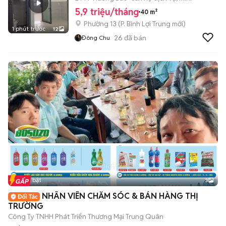
5,9 triệu/tháng
40 m²
Phường 13
(
P. Bình Lợi Trung
mới)
1 phút trước
12
26
đã bán
Đông Chu
Tin nổi bật
3
NHÂN VIÊN CHĂM SÓC & BÁN HÀNG THỊ
TRƯỜNG
Công Ty TNHH Phát Triển Thương Mại Trung Quân