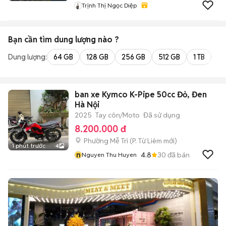
Trịnh Thị Ngọc Diệp
Bạn cần tìm
dung lượng
nào ?
Dung lượng:
64 GB
128 GB
256 GB
512 GB
1 TB
2 
ban xe Kymco K-Pipe 50cc Đỏ, Đen
Hà Nội
2025
Tay côn/Moto
Đã sử dụng
8.200.000 đ
Phường Mễ Trì
(
P. Từ Liêm
mới)
1 phút trước
4
n
4.8
30
đã bán
Nguyen Thu Huyen