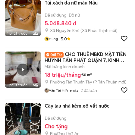
Túi xách da nữ màu Nâu
Đã sử dụng
Đồ nữ
5.048.840 đ
Xã Nguyên Khê
(
Xã Phúc Thịnh
mới)
1 phút trước
2
h
5.0
Hung
CHO THUÊ MBKD MẶT TIỀN
HUỲNH TẤN PHÁT QUẬN 7, KINH
DOANH ĐA NGHỀ
Mặt bằng kinh doanh
18 triệu/tháng
50 m²
Phường Tân Thuận Tây
(
P. Tân Thuận
mới)
1 phút trước
5
2
đã bán
Văn Tài HiFriendz
Cây lau nhà kèm xô vắt nước
Đã sử dụng
Cho tặng
Phường Thới An