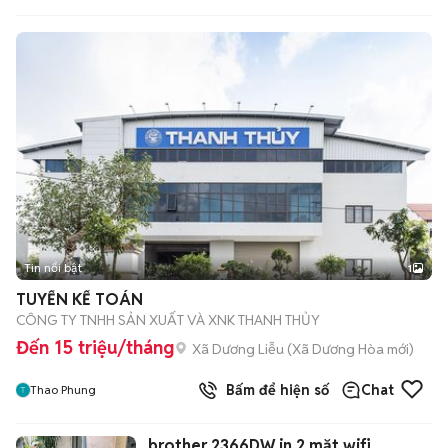
Tin nổi bật
1
TUYỂN KẾ TOÁN
CÔNG TY TNHH SẢN XUẤT VÀ XNK THANH THỦY
Đến 15 triệu/tháng
Xã Dương Liễu
(
Xã Dương Hòa
mới)
Bấm để hiện số
Chat
Thao Phung
brother 2366DW in 2 mặt wifi