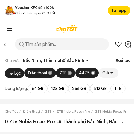
Voucher KFC đến 100k
Tải app
Chỉ có trên app Chợ Tốt
Khu vực:
Bắc Ninh, Thành phố Bắc Ninh
Xoá lọc
Điện thoại
ZTE
4475
Giá
Lọc
Dung lượng:
64 GB
128 GB
256 GB
512 GB
1 TB
2 
Chợ Tốt
Điện thoại
ZTE
ZTE Nubia Focus Pro
ZTE Nubia Focus Pro Bắ
0 Zte Nubia Focus Pro cũ Thành phố Bắc Ninh, Bắc Ninh đẹp