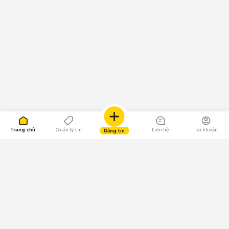
Trang chủ
Quản lý tin
Liên hệ
Tài khoản
Đăng tin
109.000 Bình chọn
Tải ứng dụng Chợ Tốt