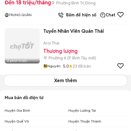
Đến 18 triệu/tháng
Phường Bình Trị Đông
Bấm để hiện số
Chat
TRUNG QUÂN
Tuyển Nhân Viên Quán Thái
Aroi Thai
Thương lượng
Phường 6
(
P. Bình Tây
mới)
2 phút trước
N
5.0
23
đã bán
Nguyên
Xem thêm
Mua bán đồ điện tử
Huyện Gia Bình
Huyện Lương Tài
Huyện Quế Võ
Huyện Thuận Thành