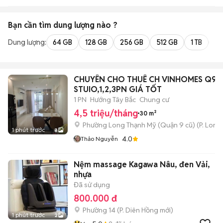
Bạn cần tìm
dung lượng
nào ?
Dung lượng:
64 GB
128 GB
256 GB
512 GB
1 TB
2 
CHUYÊN CHO THUÊ CH VINHOMES Q9
STUIO,1,2,3PN GIÁ TỐT
1 PN
Hướng Tây Bắc
Chung cư
4,5 triệu/tháng
30 m²
Phường Long Thạnh Mỹ (Quận 9 cũ)
(
P. Long
1 phút trước
8
4.0
Thảo Nguyễn
Nệm massage Kagawa Nâu, đen Vải,
nhựa
Đã sử dụng
800.000 đ
Phường 14
(
P. Diên Hồng
mới)
1 phút trước
2