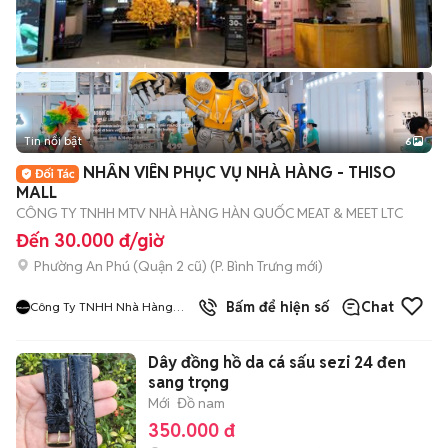
Tin nổi bật
6
+
2
NHÂN VIÊN PHỤC VỤ NHÀ HÀNG - THISO
MALL
CÔNG TY TNHH MTV NHÀ HÀNG HÀN QUỐC MEAT & MEET LTC
Đến 30.000 đ/giờ
Phường An Phú (Quận 2 cũ)
(
P. Bình Trưng
mới)
9
đã bán
Bấm để hiện số
Chat
Công Ty TNHH Nhà Hàng
Hàn Quốc Meat And Meet
Dây đồng hồ da cá sấu sezi 24 đen
sang trọng
Mới
Đồ nam
350.000 đ