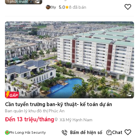
1 phút trước
1
5.0
8
đã bán
Elly
Tin nổi bật
1
Cần tuyển trưởng ban-kỹ thuật- kế toán dự án
Ban quản lý khu đô thị Phúc An
Đến 13 triệu/tháng
Xã Mỹ Hạnh Nam
Bấm để hiện số
Chat
Phi Long Hải Security