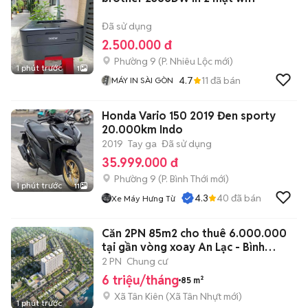
Đã sử dụng
2.500.000 đ
Phường 9
(
P. Nhiêu Lộc
mới)
1 phút trước
1
4.7
11
đã bán
MÁY IN SÀI GÒN
Honda Vario 150 2019 Đen sporty
20.000km Indo
2019
Tay ga
Đã sử dụng
35.999.000 đ
Phường 9
(
P. Bình Thới
mới)
1 phút trước
11
4.3
40
đã bán
Xe Máy Hưng Từ
Căn 2PN 85m2 cho thuê 6.000.000
tại gần vòng xoay An Lạc - Bình
Chánh
2 PN
Chung cư
6 triệu/tháng
85 m²
Xã Tân Kiên
(
Xã Tân Nhựt
mới)
1 phút trước