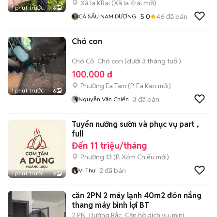
Xã Ia KRai
(
Xã Ia Krái
mới)
1 phút trước
6
5.0
46
đã bán
CÁ SẤU NAM DƯƠNG
Chó con
Chó Cỏ
Chó con (dưới 3 tháng tuổi)
100.000 đ
Phường Ea Tam
(
P. Ea Kao
mới)
1 phút trước
6
3
đã bán
Nguyễn Văn Chiến
Tuyển nướng sườn và phục vụ part ,
full
Đến 11 triệu/tháng
Phường 13
(
P. Xóm Chiếu
mới)
2
đã bán
Vi Thư
1 phút trước
2
căn 2PN 2 máy lạnh 40m2 đón nắng
thang máy bình lợi BT
2 PN
Hướng Bắc
Căn hộ dịch vụ, mini