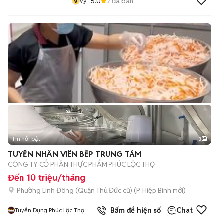
V
5.0
2
đã bán
Vy
Tin nổi bật
3
TUYỂN NHÂN VIÊN BẾP TRUNG TÂM
CÔNG TY CỔ PHẦN THỰC PHẨM PHÚC LỘC THỌ
Đến 10 triệu/tháng
Phường Linh Đông (Quận Thủ Đức cũ)
(
P. Hiệp Bình
mới)
Bấm để hiện số
Chat
Tuyển Dụng Phúc Lộc Thọ