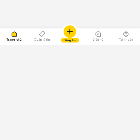
Trang chủ
Quản lý tin
Liên hệ
Tài khoản
Đăng tin
109.000 Bình chọn
Tải ứng dụng Chợ Tốt
Về Chợ Tốt
Quy chế sàn
Chính sách bảo mật
Giải quyết tranh chấp
CÔNG TY TNHH CHỢ TỐT - Người đại diện theo pháp luật:
Nguyễn Trọng Tấn; GPDKKD: 0312120782 do Sở KH & ĐT TP.HCM cấp ngày