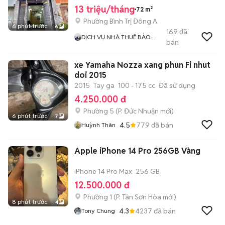
13 triệu/tháng
72 m²
Phường Bình Trị Đông A
6 phút trước
6
169
đã
DỊCH VỤ NHÀ THUÊ BẢO
bán
NGUYỄN
xe Yamaha Nozza xang phun Fi nhut
doi 2015
2015
Tay ga
100 - 175 cc
Đã sử dụng
4.250.000 đ
Phường 5
(
P. Đức Nhuận
mới)
6 phút trước
7
4.5
779
đã bán
Huỳnh Thân
Apple iPhone 14 Pro 256GB Vàng
iPhone 14 Pro Max
256 GB
12.500.000 đ
Phường 1
(
P. Tân Sơn Hòa
mới)
8 phút trước
4
4.3
4237
đã bán
Tony Chung