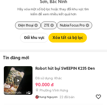
Sơn, Bắc Ninh
Hãy xóa một số bộ lọc hoặc thay đổi khu vực tìm 
kiếm để xem nhiều kết quả hơn
Điện thoại
ZTE
Nubia Focus Pro
Đổi khu vực
Xóa tất cả bộ lọc
Tin đăng mới
Robot hút bụi SWEEPIN K235 Đen
Đã sử dụng
Khác
90.000 đ
Phường Vĩnh Hưng
1 phút trước
2
22
đã bán
Hung Nguyen