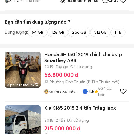
1
đã bán
Bấm để hiện số
Chat
A Thành
Bạn cần tìm
dung lượng
nào ?
Dung lượng:
64 GB
128 GB
256 GB
512 GB
1 TB
2 
Honda SH 150i 2019 chính chủ bstp
Smartkey ABS
2019
Tay ga
Đã sử dụng
66.800.000 đ
Phường Bình Thuận
(
P. Tân Thuận
mới)
3 phút trước
12
834
đã
4.5
Xe Trả Góp Hiếu
bán
CT
Kia K165 2015 2.4 tấn Trắng Inox
2015
2 tấn
Đã sử dụng
215.000.000 đ