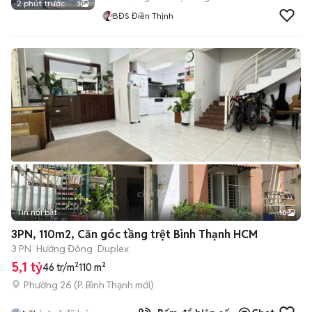
2 phút trước
3
BĐS Điền Thịnh
Tin nổi bật
10
+
2
3PN, 110m2, Căn góc tầng trệt Bình Thạnh HCM
3 PN
Hướng Đông
Duplex
5,1 tỷ
46 tr/m²
110 m²
Phường 26
(
P. Bình Thạnh
mới)