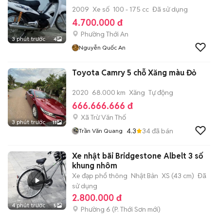
2009
Xe số
100 - 175 cc
Đã sử dụng
4.700.000 đ
Phường Thới An
3 phút trước
4
Nguyễn Quốc An
Toyota Camry 5 chỗ Xăng màu Đỏ
2020
68.000 km
Xăng
Tự động
666.666.666 đ
Xã Trừ Văn Thố
3 phút trước
11
4.3
34
đã bán
Trần Văn Quang
Xe nhật bãi Bridgestone Albelt 3 số
khung nhôm
Xe đạp phổ thông
Nhật Bản
XS (43 cm)
Đã
sử dụng
2.800.000 đ
4 phút trước
5
Phường 6
(
P. Thới Sơn
mới)