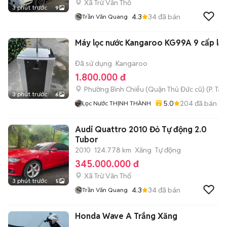
Xã Trừ Văn Thố
3 phút trước
9
4.3
34
đã bán
Trần Văn Quang
Máy lọc nước Kangaroo KG99A 9 cấp lọc
Đã sử dụng
Kangaroo
1.800.000 đ
Phường Bình Chiểu (Quận Thủ Đức cũ)
(
P. Ta
3 phút trước
6
5.0
204
đã bán
Lọc Nước THỊNH THÀNH
Audi Quattro 2010 Đỏ Tự động 2.0
Tubor
2010
124.778 km
Xăng
Tự động
345.000.000 đ
Xã Trừ Văn Thố
3 phút trước
5
4.3
34
đã bán
Trần Văn Quang
Honda Wave A Trắng Xăng