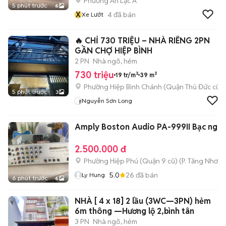
Phường An Lạc A
5 phút trước
6
X
4
đã bán
Xe Lướt
🔥 CHỈ 730 TRIỆU – NHÀ RIÊNG 2PN
GẦN CHỢ HIỆP BÌNH
2 PN
Nhà ngõ, hẻm
730 triệu
19 tr/m²
39 m²
Phường Hiệp Bình Chánh (Quận Thủ Đức cũ)
5 phút trước
3
Nguyễn Sơn Long
Amply Boston Audio PA-999II Bạc nguy
2.500.000 đ
Phường Hiệp Phú (Quận 9 cũ)
(
P. Tăng Nhơn 
5.0
26
đã bán
Ly Hung
6 phút trước
6
NHÀ [ 4 x 18] 2 lầu (3WC—3PN) hẻm
6m thông —Hương lộ 2,bình tân
3 PN
Nhà ngõ, hẻm