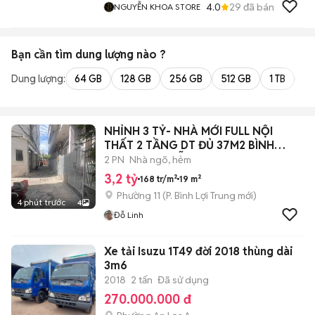
4.0
29
đã bán
NGUYỄN KHOA STORE
Bạn cần tìm
dung lượng
nào ?
Dung lượng:
64 GB
128 GB
256 GB
512 GB
1 TB
2 
NHỈNH 3 TỶ- NHÀ MỚI FULL NỘI
THẤT 2 TẦNG DT ĐỦ 37M2 BÌNH
THẠNH NGUYỄN
2 PN
Nhà ngõ, hẻm
3,2 tỷ
168 tr/m²
19 m²
Phường 11
(
P. Bình Lợi Trung
mới)
4 phút trước
4
Đỗ Linh
Xe tải Isuzu 1T49 đời 2018 thùng dài
3m6
2018
2 tấn
Đã sử dụng
270.000.000 đ