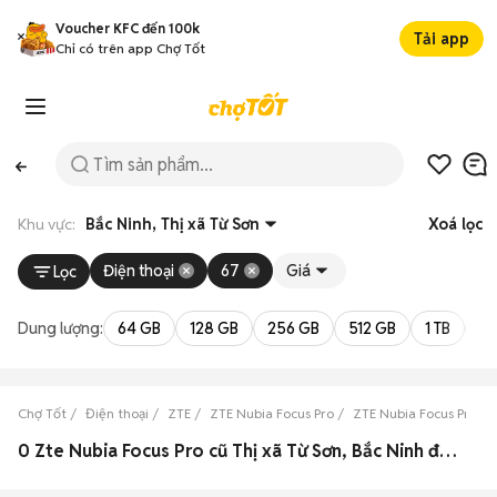
Voucher KFC đến 100k
Tải app
Chỉ có trên app Chợ Tốt
Khu vực:
Bắc Ninh, Thị xã Từ Sơn
Xoá lọc
Điện thoại
67
Giá
Lọc
Dung lượng:
64 GB
128 GB
256 GB
512 GB
1 TB
2 
Chợ Tốt
Điện thoại
ZTE
ZTE Nubia Focus Pro
ZTE Nubia Focus Pro Bắ
0 Zte Nubia Focus Pro cũ Thị xã Từ Sơn, Bắc Ninh đẹp