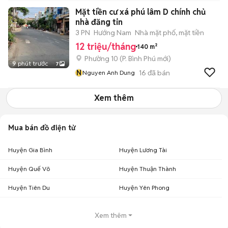
Mặt tiền cư xá phú lâm D chính chủ
nhà đăng tin
3 PN
Hướng Nam
Nhà mặt phố, mặt tiền
12 triệu/tháng
140 m²
Phường 10
(
P. Bình Phú
mới)
9 phút trước
7
N
16
đã bán
Nguyen Anh Dung
Xem thêm
Mua bán đồ điện tử
Huyện Gia Bình
Huyện Lương Tài
Huyện Quế Võ
Huyện Thuận Thành
Huyện Tiên Du
Huyện Yên Phong
Xem thêm