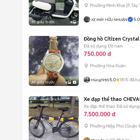
Phường Minh Khai
(
P. Tây
5.0
XE MÁY HỮU NHUẬN
35 giây trước
8
Đồng hồ Citizen Crysta
Đã sử dụng
Đồ nam
750.000 đ
Phường Hòa Xuân
5.0
1815
đã b
Hùng1985
43 giây trước
6
Xe đạp thể thao CHEV
Xe đạp thể thao
Đã sử dụng
7.500.000 đ
Phường Hiệp Phú (Quận 9
13
đã bán