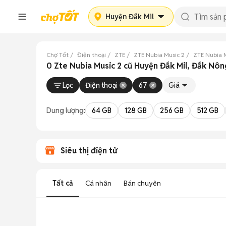
Huyện Đắk Mil
Chợ Tốt
Điện thoại
ZTE
ZTE Nubia Music 2
ZTE Nubia 
0 Zte Nubia Music 2 cũ Huyện Đắk Mil, Đắk Nô
Lọc
Điện thoại
67
Giá
Dung lượng:
64 GB
128 GB
256 GB
512 GB
Siêu thị điện tử
Tất cả
Cá nhân
Bán chuyên