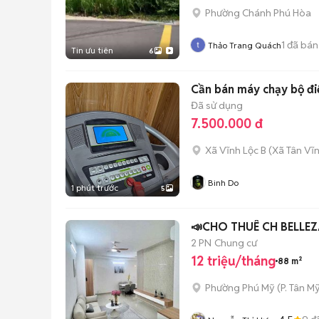
Phường Chánh Phú Hòa
1
đã bán
Thảo Trang Quách
Tin ưu tiên
6
Cần bán máy chạy bộ đ
Đã sử dụng
7.500.000 đ
Xã Vĩnh Lộc B
(
Xã Tân Vĩ
Binh Do
1 phút trước
5
📣CHO THUÊ CH BELLE
2 PN
Chung cư
12 triệu/tháng
88 m²
Phường Phú Mỹ
(
P. Tân My