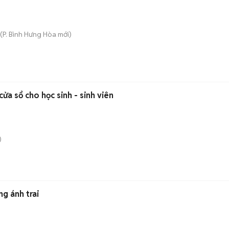
(
P. Bình Hưng Hòa
mới)
ửa sổ cho học sinh - sinh viên
)
ng ánh trai