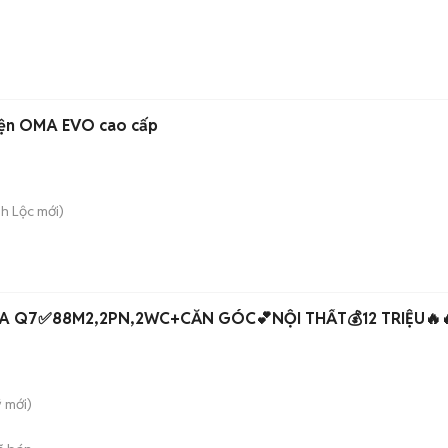
iện OMA EVO cao cấp
nh Lộc
mới)
ZA Q7✅88M2,2PN,2WC+CĂN GÓC💕NỘI THẤT💰12 TRIỆU🔥
̃
mới)