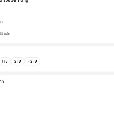
ax 256GB Trắng
i)
đã bán
1 TB
2 TB
> 2 TB
nh