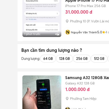
Apple iPhone 17 Pro M
iPhone 17 Pro Max
256 GB
31.000.000 đ
Phường 10
(
P. Vườn Lài
mớ
N
5.0
4
Nguyễn Văn Thành
1 phút trước
4
Bạn cần tìm
dung lượng
nào ?
Dung lượng:
64 GB
128 GB
256 GB
512 GB
Samsung A32 128GB Xa
Galaxy A32
128 GB
1.000.000 đ
Phường Tam Hiệp