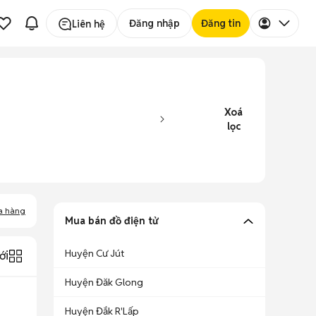
Đăng nhập
Đăng tin
Liên hệ
Xoá
lọc
a hàng
Mua bán đồ điện tử
Huyện Cư Jút
ới
Huyện Đăk Glong
Huyện Đắk R'Lấp