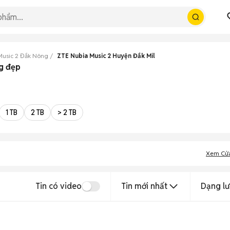
Music 2 Đắk Nông
ZTE Nubia Music 2 Huyện Đắk Mil
ng đẹp
1 TB
2 TB
> 2 TB
Xem Cử
Tin có video
Tin mới nhất
Dạng lư