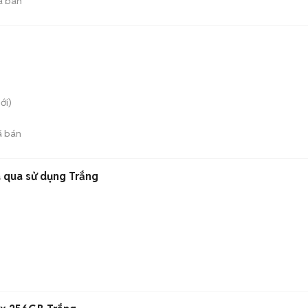
ã bán
ới)
 bán
ã qua sử dụng Trắng