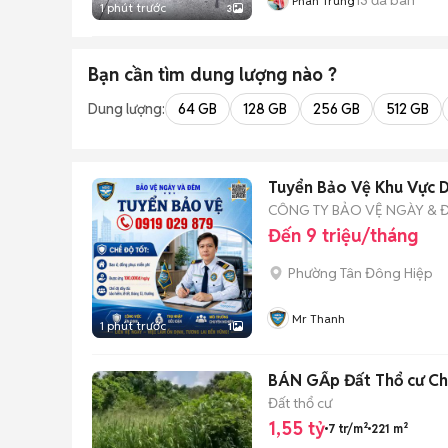
Phan Trung
1 phút trước
3
Bạn cần tìm
dung lượng
nào ?
Dung lượng:
64 GB
128 GB
256 GB
512 GB
Tuyển Bảo Vệ Khu Vực D
CÔNG TY BẢO VỆ NGÀY & 
Đến 9 triệu/tháng
Phường Tân Đông Hiệp
Mr Thanh
1 phút trước
1
BÁN GẤp Đất Thổ cư Ch
Đất thổ cư
1,55 tỷ
7 tr/m²
221 m²