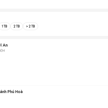
1 TB
2 TB
> 2 TB
ĩ An
ĐÊM
ánh Phú Hoà