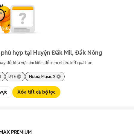
 phù hợp tại Huyện Đắk Mil, Đắk Nông
hay đổi khu vực tìm kiếm để xem nhiều kết quả hơn
ZTE
Nubia Music 2
 vực
Xóa tất cả bộ lọc
35MAX PREMIUM