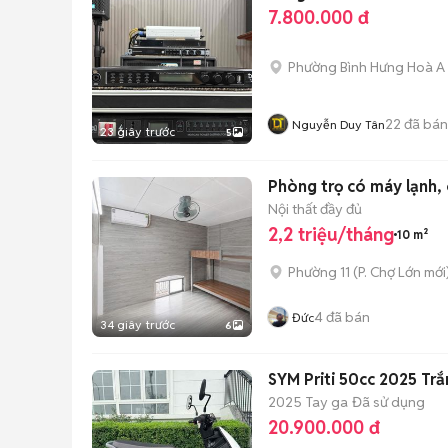
7.800.000 đ
Phường Bình Hưng Hoà A
22
đã bán
Nguyễn Duy Tân
23 giây trước
5
Phòng trọ có máy lạnh, c
Nội thất đầy đủ
2,2 triệu/tháng
10 m²
Phường 11
(
P. Chợ Lớn
mới
4
đã bán
Đức
34 giây trước
6
SYM Priti 50cc 2025 Trắ
2025
Tay ga
Đã sử dụng
20.900.000 đ