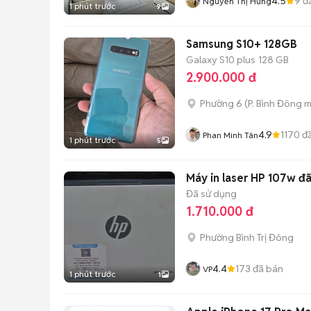
4.5
9
đ
Nguyễn Thị Hưng
1 phút trước
9
Samsung S10+ 128GB
Galaxy S10 plus
128 GB
2.900.000 đ
Phường 6
(
P. Bình Đông
m
4.9
1170
đã
Phan Minh Tân
1 phút trước
5
Máy in laser HP 107w đ
Đã sử dụng
1.710.000 đ
Phường Bình Trị Đông
4.4
173
đã bán
VP
1 phút trước
1