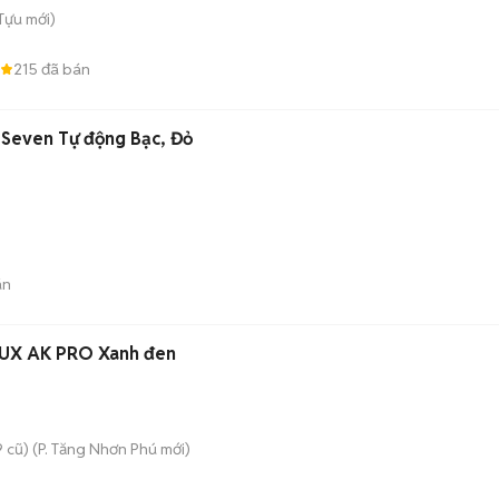
 Tựu
mới)
215
đã bán
l Seven Tự động Bạc, Đỏ
án
AUX AK PRO Xanh đen
 cũ)
(
P. Tăng Nhơn Phú
mới)