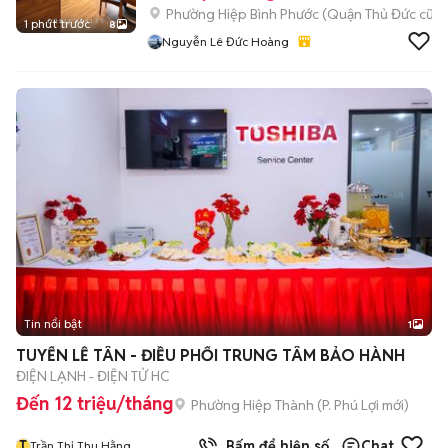
Phường Hiệp Bình Phước (Quận Thủ Đức cũ)
1 phút trước
8
Nguyễn Lê Đức Hoàng
Tin nổi bật
1
TUYỂN LỄ TÂN - ĐIỀU PHỐI TRUNG TÂM BẢO HÀNH
ĐIỆN LẠNH - ĐIỆN TỬ HC
Đến 12 triệu/tháng
Phường Hiệp Thành
(
P. Phú Lợi
mới)
T
Bấm để hiện số
Chat
Trần Thị Thu Hằng