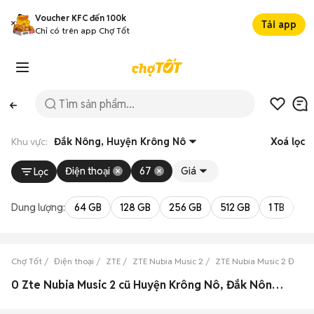
Voucher KFC đến 100k
Tải app
Chỉ có trên app Chợ Tốt
Khu vực:
Đắk Nông, Huyện Krông Nô
Xoá lọc
Điện thoại
67
Giá
Lọc
Dung lượng:
64 GB
128 GB
256 GB
512 GB
1 TB
2 
Chợ Tốt
Điện thoại
ZTE
ZTE Nubia Music 2
ZTE Nubia Music 2 Đắk N
0 Zte Nubia Music 2 cũ Huyện Krông Nô, Đắk Nông đẹp