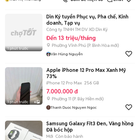
Dìn Ký tuyển Phục vụ, Pha chế, Kinh
doanh, Tạp vụ
Công ty TNHH TM DV XD Dìn Ký
Đến 13 triệu/tháng
Phường Vĩnh Phú
(
P. Bình Hòa
mới)
1 phút trước
Văn Hùng Nguyễn
Apple iPhone 12 Pro Max Xanh Mỹ
73%
iPhone 12 Pro Max
256 GB
7.000.000 đ
Phường 11
(
P. Bảy Hiền
mới)
1 phút trước
6
Thanh Duoc Nguyen Ngoc
Samsung Galaxy Fit3 Đen, Vàng hồng
Đã bóc hộp
Mới
Còn bảo hành