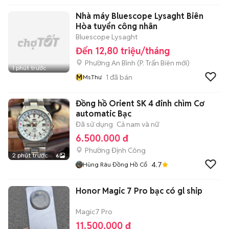
Nhà máy Bluescope Lysaght Biên
Hòa tuyển công nhân
Bluescope Lysaght
Đến 12,80 triệu/tháng
Phường An Bình
(
P. Trấn Biên
mới)
1 phút trước
M
1
đã bán
Ms.Thư
Đồng hồ Orient SK 4 đinh chìm Cơ
automatic Bạc
Đã sử dụng
Cả nam và nữ
6.500.000 đ
Phường Định Công
2 phút trước
6
4.7
Hùng Râu Đồng Hồ Cổ
Honor Magic 7 Pro bạc có gl ship
Magic7 Pro
11.500.000 đ