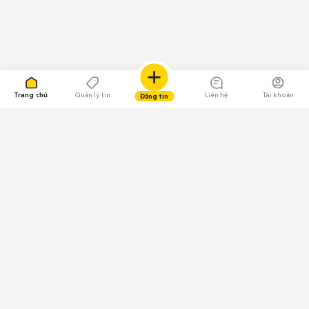
Trang chủ
Quản lý tin
Liên hệ
Tài khoản
Đăng tin
109.000 Bình chọn
Tải ứng dụng Chợ Tốt
Về Chợ Tốt
Quy chế sàn
Chính sách bảo mật
Giải quyết tranh chấp
CÔNG TY TNHH CHỢ TỐT - Người đại diện theo pháp luật: