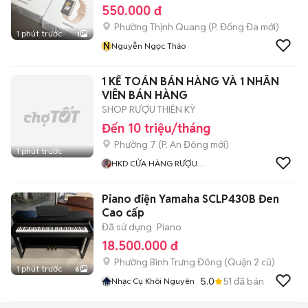
550.000 đ
Phường Thịnh Quang
(
P. Đống Đa
mới)
1 phút trước
1
N
Nguyễn Ngọc Thảo
1 KẾ TOÁN BÁN HÀNG VÀ 1 NHÂN
VIÊN BÁN HÀNG
SHOP RƯỢU THIÊN KỲ
Đến 10 triệu/tháng
Phường 7
(
P. An Đông
mới)
1 phút trước
HKD CỬA HÀNG RƯỢU
NGOẠI THIÊN KỲ
Piano điện Yamaha SCLP430B Đen
Cao cấp
Đã sử dụng
Piano
18.500.000 đ
Phường Bình Trưng Đông (Quận 2 cũ)
1 phút trước
6
5.0
51
đã bán
Nhạc Cụ Khôi Nguyên