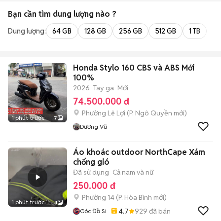
Bạn cần tìm
dung lượng
nào ?
Dung lượng:
64 GB
128 GB
256 GB
512 GB
1 TB
2 
Honda Stylo 160 CBS và ABS Mới
100%
2026
Tay ga
Mới
74.500.000 đ
Phường Lê Lợi
(
P. Ngô Quyền
mới)
1 phút trước
7
Dương Vũ
Áo khoác outdoor NorthCape Xám
chống gió
Đã sử dụng
Cả nam và nữ
250.000 đ
Phường 14
(
P. Hòa Bình
mới)
1 phút trước
4
4.7
929
đã bán
Góc Đồ Si