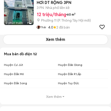
HƠI DT RỘNG 3PN
3 PN
Nhà phố liền kề
12 triệu/tháng
60 m²
Phường 11
(
P. Thông Tây Hội
mới)
2 phút trước
7
4.0
2
đã bán
Thái
Xem thêm
Mua bán đồ điện tử
Huyện Cư Jút
Huyện Đăk Glong
Huyện Đắk Mil
Huyện Đắk R'Lấp
Huyện Đắk Song
Huyện Tuy Đức
Xem thêm