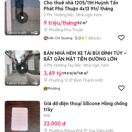
Cho thuê nhà 1205/11H Huỳnh Tấn
Phát Phú Thuận 4x13 9tr/ tháng
2 PN
Hướng Bắc
Nhà ngõ, hẻm
9 triệu/tháng
52 m²
Phường Phú Thuận
1 phút trước
10
5.0
7
đã bán
Văn Chí Quang
BÁN NHÀ HẺM XE TẢI BÙI ĐÌNH TÚY –
RẤT GẦN MẶT TIỀN ĐƯỜNG LỚN
3 PN
Hướng Tây Bắc
Nhà ngõ, hẻm
3,49 tỷ
194 tr/m²
18 m²
Phường 12
(
P. Bình Thạnh
mới)
1 phút trước
3
Phương
Giá đỡ điện thoại Silicone Hồng chống
trầy
Mới
22.000 đ
Phường Đông Khê
(
P. Gia Viên
mới)