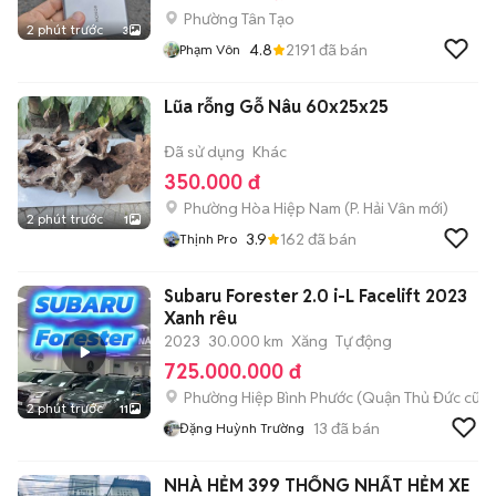
Phường Tân Tạo
2 phút trước
3
4.8
2191
đã bán
Phạm Vôn
Lũa rỗng Gỗ Nâu 60x25x25
Đã sử dụng
Khác
350.000 đ
Phường Hòa Hiệp Nam
(
P. Hải Vân
mới)
2 phút trước
1
3.9
162
đã bán
Thịnh Pro
Subaru Forester 2.0 i-L Facelift 2023
Xanh rêu
2023
30.000 km
Xăng
Tự động
725.000.000 đ
Phường Hiệp Bình Phước (Quận Thủ Đức cũ)
2 phút trước
11
13
đã bán
Đặng Huỳnh Trường
NHÀ HẺM 399 THỐNG NHẤT HẺM XE