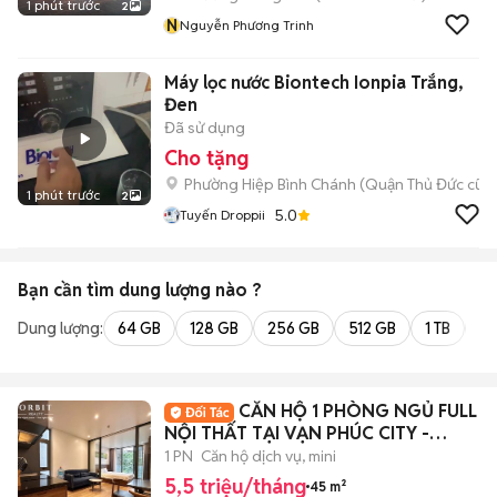
1 phút trước
2
N
Nguyễn Phương Trinh
Máy lọc nước Biontech Ionpia Trắng,
Đen
Đã sử dụng
Cho tặng
Phường Hiệp Bình Chánh (Quận Thủ Đức cũ)
1 phút trước
2
5.0
Tuyến Droppii
Bạn cần tìm
dung lượng
nào ?
Dung lượng:
64 GB
128 GB
256 GB
512 GB
1 TB
2 
CĂN HỘ 1 PHÒNG NGỦ FULL
NỘI THẤT TẠI VẠN PHÚC CITY -
GIAGAMALL
1 PN
Căn hộ dịch vụ, mini
5,5 triệu/tháng
45 m²