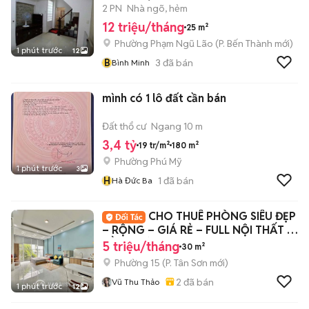
2 PN
Nhà ngõ, hẻm
12 triệu/tháng
25 m²
Phường Phạm Ngũ Lão
(
P. Bến Thành
mới)
1 phút trước
12
B
3
đã bán
Bình Minh
mình có 1 lô đất cần bán
Đất thổ cư
Ngang 10 m
3,4 tỷ
19 tr/m²
180 m²
Phường Phú Mỹ
1 phút trước
3
H
1
đã bán
Hà Đức Ba
CHO THUÊ PHÒNG SIÊU ĐẸP
– RỘNG – GIÁ RẺ – FULL NỘI THẤT –
GẦN ĐƯỜNG CỘ
5 triệu/tháng
30 m²
Phường 15
(
P. Tân Sơn
mới)
2
đã bán
Vũ Thu Thảo
1 phút trước
12