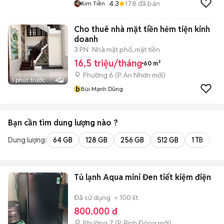
4.3
178
đã bán
Kim Tiền
Cho thuê nhà mặt tiền hẻm tiện kinh
doanh
3 PN
Nhà mặt phố, mặt tiền
16,5 triệu/tháng
60 m²
Phường 6
(
P. An Nhơn
mới)
1 phút trước
4
b
Bùi Mạnh Dũng
Bạn cần tìm
dung lượng
nào ?
Dung lượng:
64 GB
128 GB
256 GB
512 GB
1 TB
2 
Tủ lạnh Aqua mini Đen tiết kiệm điện
Đã sử dụng
< 100 lít
800.000 đ
Phường 7
(
P. Bình Đông
mới)