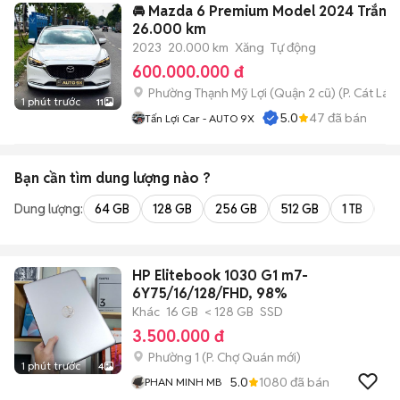
🚘 Mazda 6 Premium Model 2024 Trắng
26.000 km
2023
20.000 km
Xăng
Tự động
600.000.000 đ
Phường Thạnh Mỹ Lợi (Quận 2 cũ)
(
P. Cát Lái
m
1 phút trước
11
5.0
47
đã bán
Tấn Lợi Car - AUTO 9X
Bạn cần tìm
dung lượng
nào ?
Dung lượng:
64 GB
128 GB
256 GB
512 GB
1 TB
2 
HP Elitebook 1030 G1 m7-
6Y75/16/128/FHD, 98%
Khác
16 GB
< 128 GB
SSD
3.500.000 đ
Phường 1
(
P. Chợ Quán
mới)
1 phút trước
4
5.0
1080
đã bán
PHAN MINH MB