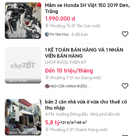
Mâm xe Honda SH Việt 150 2019 Đen,
Trắng
1.990.000 đ
Phường 15
(
P. Tân Sơn
mới)
6
đã bán
Thi Gia Huy
1 phút trước
12
1 KẾ TOÁN BÁN HÀNG VÀ 1 NHÂN
VIÊN BÁN HÀNG
SHOP RƯỢU THIÊN KỲ
Đến 10 triệu/tháng
Phường 7
(
P. An Đông
mới)
1 phút trước
HKD CỬA HÀNG RƯỢU
NGOẠI THIÊN KỲ
bán 2 căn nhà vừa ở vừa cho thuê có
thu nhập
4 PN
Hướng Đông Bắc
Nhà phố liền kề
5,8 tỷ
121 tr/m²
48 m²
Phường 2
(
P. Chánh Hưng
mới)
1 phút trước
12