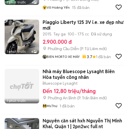
1 phút trước
4
v
15
đã bán
Võ Hoàng Yến
Piaggio Liberty 125 3V i.e. xe đẹp như
mới
2015
Tay ga
100 - 175 cc
Đã sử dụng
2.900.000 đ
Phường Cầu Diễn
(
P. Từ Liêm
mới)
1 phút trước
6
3.7
1
đã bán
BIEN MORTO XE MÁY
Nhà máy Bluescope Lysaght Biên
Hòa tuyển công nhân
Bluescope Lysaght
Đến 12,80 triệu/tháng
Phường An Bình
(
P. Trấn Biên
mới)
1 phút trước
M
1
đã bán
Ms.Thư
Nguyên căn sát hxh Nguyễn Thị Minh
Khai, Quận 1 | 2pn2wc full nt