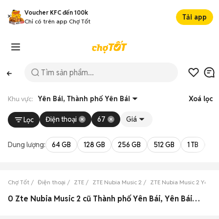
Voucher KFC đến 100k
Tải app
Chỉ có trên app Chợ Tốt
Khu vực:
Yên Bái, Thành phố Yên Bái
Xoá lọc
Điện thoại
67
Giá
Lọc
Dung lượng:
64 GB
128 GB
256 GB
512 GB
1 TB
2 
Chợ Tốt
Điện thoại
ZTE
ZTE Nubia Music 2
ZTE Nubia Music 2 Yên Bá
0 Zte Nubia Music 2 cũ Thành phố Yên Bái, Yên Bái đẹp