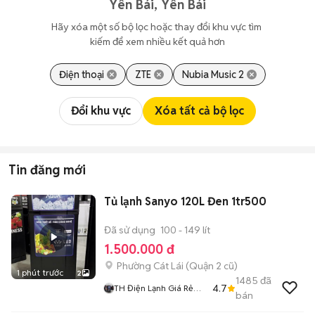
Yên Bái, Yên Bái
Hãy xóa một số bộ lọc hoặc thay đổi khu vực tìm 
kiếm để xem nhiều kết quả hơn
Điện thoại
ZTE
Nubia Music 2
Đổi khu vực
Xóa tất cả bộ lọc
Tin đăng mới
Tủ lạnh Sanyo 120L Đen 1tr500
Đã sử dụng
100 - 149 lít
1.500.000 đ
Phường Cát Lái (Quận 2 cũ)
1 phút trước
2
1485
đã
4.7
TH Điện Lạnh Giá Rẻ
bán
Siêu Rẻ HCM