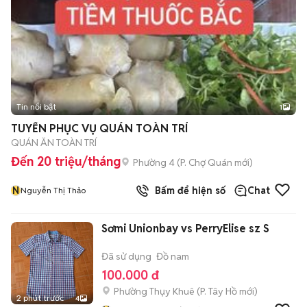
Tin nổi bật
1
TUYỂN PHỤC VỤ QUÁN TOÀN TRÍ
QUÁN ĂN TOÀN TRÍ
Đến 20 triệu/tháng
Phường 4
(
P. Chợ Quán
mới)
N
Bấm để hiện số
Chat
Nguyễn Thị Thảo
Sơmi Unionbay vs PerryElise sz S
Đã sử dụng
Đồ nam
100.000 đ
Phường Thụy Khuê
(
P. Tây Hồ
mới)
2 phút trước
4