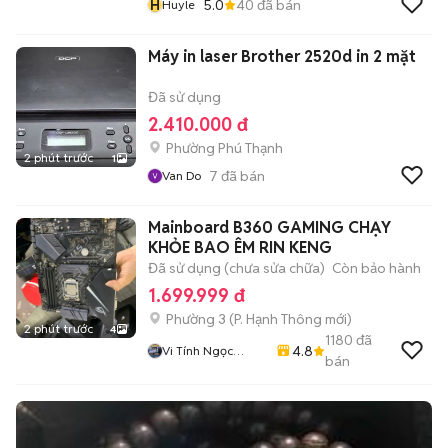
H
5.0
40
đã bán
Huyle
Máy in laser Brother 2520d in 2 mặt
Đã sử dụng
2.410.000 đ
Phường Phú Thạnh
2 phút trước
1
7
đã bán
Van Do
Mainboard B360 GAMING CHẠY
KHỎE BAO ÊM RIN KENG
Đã sử dụng (chưa sửa chữa)
Còn bảo hành
1.699.999 đ
Phường 3
(
P. Hạnh Thông
mới)
2 phút trước
4
1180
đã
4.8
Vi Tính Ngọc
bán
Trang