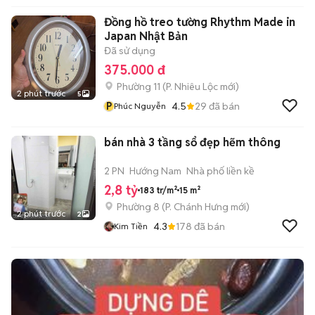
Đồng hồ treo tường Rhythm Made in
Japan Nhật Bản
Đã sử dụng
375.000 đ
Phường 11
(
P. Nhiêu Lộc
mới)
2 phút trước
5
P
4.5
29
đã bán
Phúc Nguyễn
bán nhà 3 tầng sổ đẹp hẽm thông
2 PN
Hướng Nam
Nhà phố liền kề
2,8 tỷ
183 tr/m²
15 m²
Phường 8
(
P. Chánh Hưng
mới)
2 phút trước
2
4.3
178
đã bán
Kim Tiền