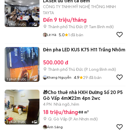
LASER ưu tiên ca đêm
CÔNG TY TNHH MỸ NGHỆ THÔNG MINH
TAYTA
Đến 9 triệu/tháng
1 phút trước
3
Thành phố Thủ Đức
(
P. Tam Bình
mới)
5.0
1
đã bán
Lê Hà
Đèn pha LED KUS K75 H11 Trắng Nhôm
500.000 đ
Thành phố Thủ Đức
(
P. Long Bình
mới)
4.9
29
đã bán
Khang Nguyễn
1 phút trước
1
🎁Cho thuê nhà HXH Đường Số 20 P5
Gò Vấp 4m❌22m 4pn 2wc
4 PN
Nhà ngõ, hẻm
18 triệu/tháng
88 m²
Q. Gò Vấp
(
P. An Nhơn
mới)
1 phút trước
8
Ánh Sáng