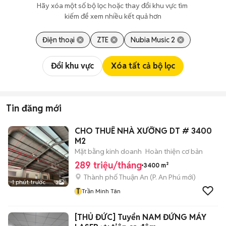
Hãy xóa một số bộ lọc hoặc thay đổi khu vực tìm 
kiếm để xem nhiều kết quả hơn
Điện thoại
ZTE
Nubia Music 2
Đổi khu vực
Xóa tất cả bộ lọc
Tin đăng mới
CHO THUÊ NHÀ XƯỠNG DT # 3400
M2
Mặt bằng kinh doanh
Hoàn thiện cơ bản
289 triệu/tháng
3400 m²
Thành phố Thuận An
(
P. An Phú
mới)
1 phút trước
3
T
Trần Minh Tân
[THỦ ĐỨC] Tuyển NAM ĐỨNG MÁY