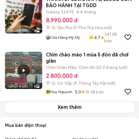
BẢO HÀNH TẠI TGDD
Galaxy S24 FE
4-6 tháng
8.990.000 đ
Q. Tân Phú
(
P. Phú Thọ Hòa
mới)
1 phút trước
4
341
đã
4.7
Cửa Hàng Mỹ Mỹ
bán
Store
Chim chào mào 1 mùa lì đòn đã chơi
giàn
Chim Chào Mào
Chim lớn (từ 3 tháng tuổi)
2.800.000 đ
Q. Gò Vấp
(
P. Thông Tây Hội
mới)
1 phút trước
5
H
5.0
18
đã bán
Huy Nguyen
Xem thêm
Mua bán điện thoại
Thành phố Yên Bái
Huyện Lục Yên