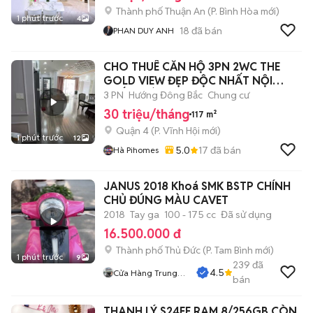
Thành phố Thuận An
(
P. Bình Hòa
mới)
1 phút trước
4
18
đã bán
PHAN DUY ANH
CHO THUÊ CĂN HỘ 3PN 2WC THE
GOLD VIEW ĐẸP ĐỘC NHẤT NỘI
THẤT Y HÌNH
3 PN
Hướng Đông Bắc
Chung cư
30 triệu/tháng
117 m²
Quận 4
(
P. Vĩnh Hội
mới)
1 phút trước
12
5.0
17
đã bán
Hà Pihomes
JANUS 2018 Khoá SMK BSTP CHÍNH
CHỦ ĐÚNG MÀU CAVET
2018
Tay ga
100 - 175 cc
Đã sử dụng
16.500.000 đ
Thành phố Thủ Đức
(
P. Tam Bình
mới)
1 phút trước
9
239
đã
4.5
Cửa Hàng Trung
bán
Hiếu
THANH LÝ S24FE RAM 8/256GB CÒN