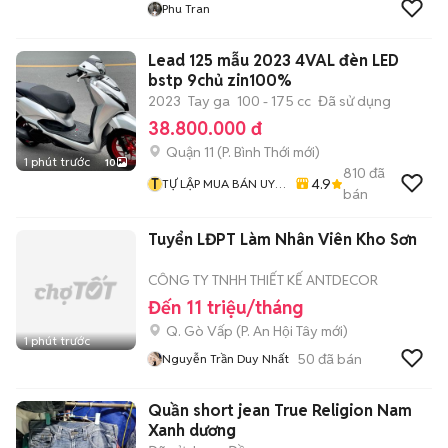
Phu Tran
Lead 125 mẫu 2023 4VAL đèn LED
bstp 9chủ zin100%
2023
Tay ga
100 - 175 cc
Đã sử dụng
38.800.000 đ
Quận 11
(
P. Bình Thới
mới)
1 phút trước
10
810
đã
T
4.9
TỰ LẬP MUA BÁN UY
bán
TÍN CHẤT LƯỢNG
Tuyển LĐPT Làm Nhân Viên Kho Sơn
CÔNG TY TNHH THIẾT KẾ ANTDECOR
Đến 11 triệu/tháng
Q. Gò Vấp
(
P. An Hội Tây
mới)
1 phút trước
50
đã bán
Nguyễn Trần Duy Nhất
Quần short jean True Religion Nam
Xanh dương