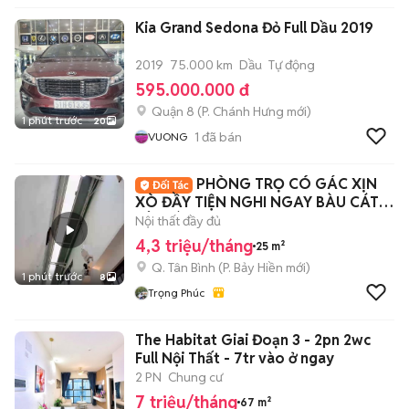
Kia Grand Sedona Đỏ Full Dầu 2019
2019
75.000 km
Dầu
Tự động
595.000.000 đ
Quận 8
(
P. Chánh Hưng
mới)
1 phút trước
20
1
đã bán
VUONG
PHÒNG TRỌ CÓ GÁC XỊN
XÒ ĐẦY TIỆN NGHI NGAY BÀU CÁT -
TÂN BÌNH
Nội thất đầy đủ
4,3 triệu/tháng
25 m²
Q. Tân Bình
(
P. Bảy Hiền
mới)
1 phút trước
8
Trọng Phúc
The Habitat Giai Đoạn 3 - 2pn 2wc
Full Nội Thất - 7tr vào ở ngay
2 PN
Chung cư
7 triệu/tháng
67 m²