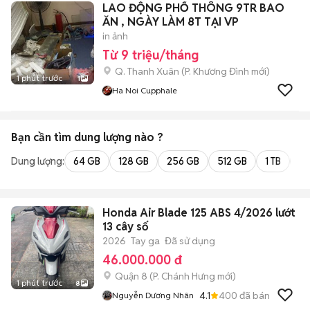
LAO ĐỘNG PHỔ THÔNG 9TR BAO
ĂN , NGÀY LÀM 8T TẠI VP
in ảnh
Từ 9 triệu/tháng
Q. Thanh Xuân
(
P. Khương Đình
mới)
1 phút trước
1
Ha Noi Cupphale
Bạn cần tìm
dung lượng
nào ?
Dung lượng:
64 GB
128 GB
256 GB
512 GB
1 TB
2 
Honda Air Blade 125 ABS 4/2026 lướt
13 cây số
2026
Tay ga
Đã sử dụng
46.000.000 đ
Quận 8
(
P. Chánh Hưng
mới)
1 phút trước
8
4.1
400
đã bán
Nguyễn Dương Nhân