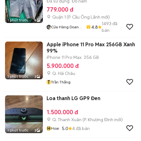
Đã sử dụng
Đồ nam
779.000 đ
Quận 1
(
P. Cầu Ông Lãnh
mới)
1 phút trước
6
1493
đã
4.8
Cửa Hàng Doan
bán
Vu
Apple iPhone 11 Pro Max 256GB Xanh
99%
iPhone 11 Pro Max
256 GB
5.900.000 đ
Q. Hải Châu
1 phút trước
2
T
Trần Thắng
Loa thanh LG GP9 Đen
1.500.000 đ
Q. Thanh Xuân
(
P. Khương Đình
mới)
H
5.0
4
đã bán
Hoai
1 phút trước
2