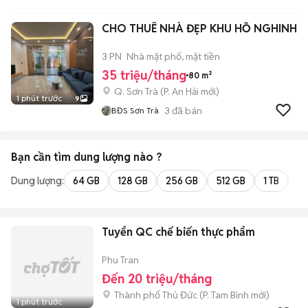
CHO THUÊ NHÀ ĐẸP KHU HỒ NGHINH
3 PN
Nhà mặt phố, mặt tiền
35 triệu/tháng
80 m²
Q. Sơn Trà
(
P. An Hải
mới)
1 phút trước
9
3
đã bán
BĐS Sơn Trà
Bạn cần tìm
dung lượng
nào ?
Dung lượng:
64 GB
128 GB
256 GB
512 GB
1 TB
2 
Tuyển QC chế biến thực phẩm
Phu Tran
Đến 20 triệu/tháng
Thành phố Thủ Đức
(
P. Tam Bình
mới)
1 phút trước