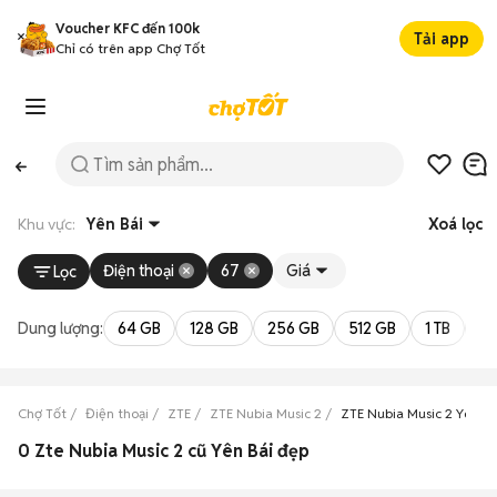
Voucher KFC đến 100k
Tải app
Chỉ có trên app Chợ Tốt
Khu vực:
Yên Bái
Xoá lọc
Điện thoại
67
Giá
Lọc
Dung lượng:
64 GB
128 GB
256 GB
512 GB
1 TB
2 
Chợ Tốt
Điện thoại
ZTE
ZTE Nubia Music 2
ZTE Nubia Music 2 Yên Bá
0 Zte Nubia Music 2 cũ Yên Bái đẹp