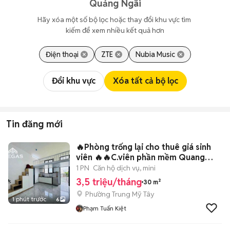
Quảng Ngãi
Hãy xóa một số bộ lọc hoặc thay đổi khu vực tìm 
kiếm để xem nhiều kết quả hơn
Điện thoại
ZTE
Nubia Music
Đổi khu vực
Xóa tất cả bộ lọc
Tin đăng mới
🔥Phòng trống lại cho thuê giá sinh
viên 🔥🔥C.viên phần mềm Quang
Trung🔥
1 PN
Căn hộ dịch vụ, mini
3,5 triệu/tháng
30 m²
Phường Trung Mỹ Tây
1 phút trước
6
Phạm Tuấn Kiệt