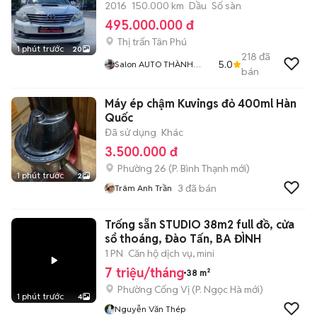
2016
150.000 km
Dầu
Số sàn
495.000.000 đ
Thị trấn Tân Phú
1 phút trước
20
218
đã
5.0
Salon AUTO THÀNH
bán
TRUNG Đồng Nai
Máy ép chậm Kuvings đỏ 400ml Hàn
Quốc
Đã sử dụng
Khác
3.500.000 đ
Phường 26
(
P. Bình Thạnh
mới)
1 phút trước
2
3
đã bán
Trâm Anh Trần
Trống sẵn STUDIO 38m2 full đồ, cửa
sổ thoáng, Đào Tấn, BA ĐÌNH
1 PN
Căn hộ dịch vụ, mini
7 triệu/tháng
38 m²
Phường Cống Vị
(
P. Ngọc Hà
mới)
1 phút trước
4
Nguyễn Văn Thép