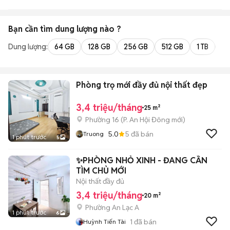
Bạn cần tìm
dung lượng
nào ?
Dung lượng:
64 GB
128 GB
256 GB
512 GB
1 TB
2 
Phòng trọ mới đầy đủ nội thất đẹp
3,4 triệu/tháng
25 m²
Phường 16
(
P. An Hội Đông
mới)
5.0
5
đã bán
Truong
1 phút trước
5
✨PHÒNG NHỎ XINH - ĐANG CẦN
TÌM CHỦ MỚI
Nội thất đầy đủ
3,4 triệu/tháng
20 m²
Phường An Lạc A
1 phút trước
6
1
đã bán
Huỳnh Tiến Tài