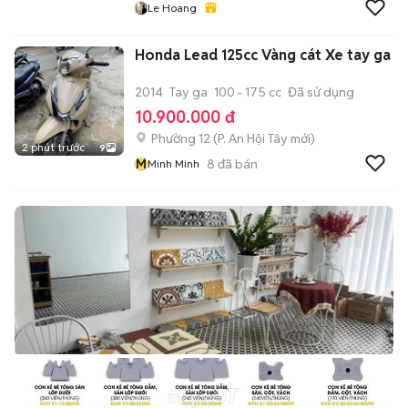
Le Hoang
Honda Lead 125cc Vàng cát Xe tay ga
2014
Tay ga
100 - 175 cc
Đã sử dụng
10.900.000 đ
Phường 12
(
P. An Hội Tây
mới)
2 phút trước
9
M
8
đã bán
Minh Minh