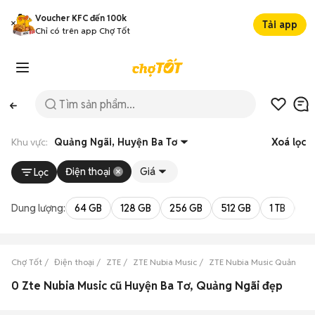
Voucher KFC đến 100k
Tải app
Chỉ có trên app Chợ Tốt
Khu vực:
Quảng Ngãi, Huyện Ba Tơ
Xoá lọc
Điện thoại
Giá
Lọc
Dung lượng:
64 GB
128 GB
256 GB
512 GB
1 TB
2 
Chợ Tốt
Điện thoại
ZTE
ZTE Nubia Music
ZTE Nubia Music Quảng Ng
0 Zte Nubia Music cũ Huyện Ba Tơ, Quảng Ngãi đẹp