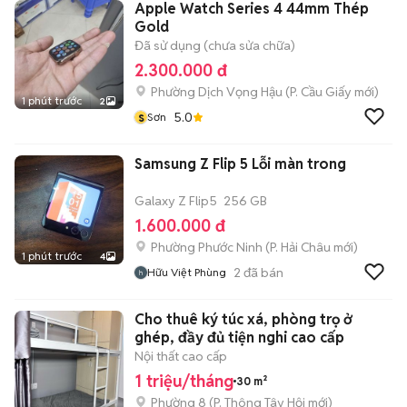
Apple Watch Series 4 44mm Thép
Gold
Đã sử dụng (chưa sửa chữa)
2.300.000 đ
Phường Dịch Vọng Hậu
(
P. Cầu Giấy
mới)
1 phút trước
2
s
5.0
Sơn
Samsung Z Flip 5 Lỗi màn trong
Galaxy Z Flip5
256 GB
1.600.000 đ
Phường Phước Ninh
(
P. Hải Châu
mới)
1 phút trước
4
2
đã bán
Hữu Việt Phùng
Cho thuê ký túc xá, phòng trọ ở
ghép, đầy đủ tiện nghi cao cấp
Nội thất cao cấp
1 triệu/tháng
30 m²
Phường 8
(
P. Thông Tây Hội
mới)