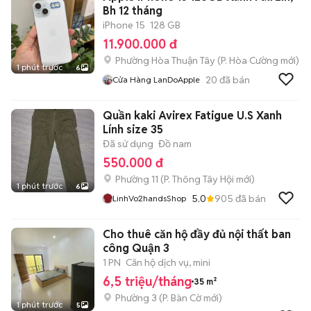
Bh 12 tháng
iPhone 15
128 GB
11.900.000 đ
Phường Hòa Thuận Tây
(
P. Hòa Cường
mới)
1 phút trước
6
20
đã bán
Cửa Hàng LanDoApple
Quần kaki Avirex Fatigue U.S Xanh
Lính size 35
Đã sử dụng
Đồ nam
550.000 đ
Phường 11
(
P. Thông Tây Hội
mới)
1 phút trước
6
5.0
905
đã bán
LinhVo2handsShop
Cho thuê căn hộ đầy đủ nội thất ban
công Quận 3
1 PN
Căn hộ dịch vụ, mini
6,5 triệu/tháng
35 m²
Phường 3
(
P. Bàn Cờ
mới)
1 phút trước
5