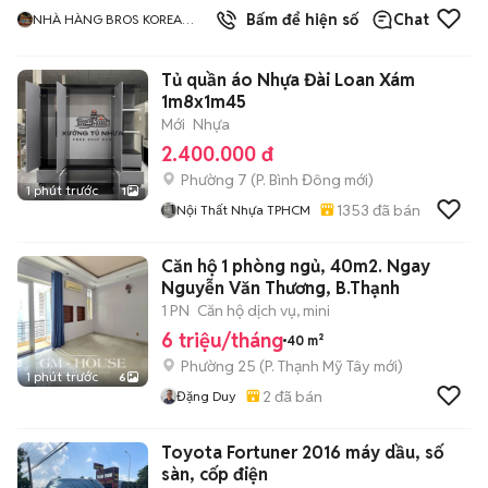
Bấm để hiện số
Chat
NHÀ HÀNG BROS KOREA
1980s
Tủ quần áo Nhựa Đài Loan Xám
1m8x1m45
Mới
Nhựa
2.400.000 đ
Phường 7
(
P. Bình Đông
mới)
1 phút trước
1
1353
đã bán
Nội Thất Nhựa TPHCM
Căn hộ 1 phòng ngủ, 40m2. Ngay
Nguyễn Văn Thương, B.Thạnh
1 PN
Căn hộ dịch vụ, mini
6 triệu/tháng
40 m²
Phường 25
(
P. Thạnh Mỹ Tây
mới)
1 phút trước
6
2
đã bán
Đặng Duy
Toyota Fortuner 2016 máy dầu, số
sàn, cốp điện