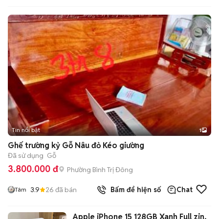
Tin nổi bật
1
Ghế trường kỷ Gỗ Nâu đỏ Kéo giường
Đã sử dụng
Gỗ
3.800.000 đ
Phường Bình Trị Đông
3.9
26
đã bán
Bấm để hiện số
Chat
Tâm
Apple iPhone 15 128GB Xanh Full zin,