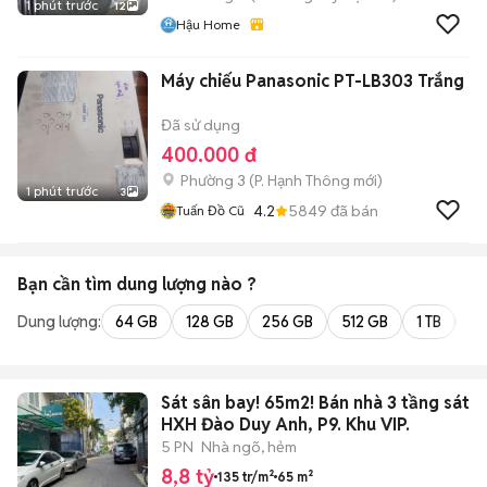
1 phút trước
12
Hậu Home
Máy chiếu Panasonic PT-LB303 Trắng
Đã sử dụng
400.000 đ
Phường 3
(
P. Hạnh Thông
mới)
1 phút trước
3
4.2
5849
đã bán
Tuấn Đồ Cũ
Bạn cần tìm
dung lượng
nào ?
Dung lượng:
64 GB
128 GB
256 GB
512 GB
1 TB
2 
Sát sân bay! 65m2! Bán nhà 3 tầng sát
HXH Đào Duy Anh, P9. Khu VIP.
5 PN
Nhà ngõ, hẻm
8,8 tỷ
135 tr/m²
65 m²