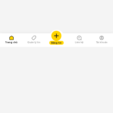
Trang chủ
Quản lý tin
Liên hệ
Tài khoản
Đăng tin
109.000 Bình chọn
Tải ứng dụng Chợ Tốt
Về Chợ Tốt
Quy chế sàn
Chính sách bảo mật
Giải quyết tranh chấp