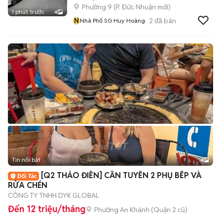
Phường 9
(
P. Đức Nhuận
mới)
1 phút trước
4
N
2
đã bán
Nhà Phố SG Huy Hoàng
Tin nổi bật
4
[Q2 THẢO ĐIỀN] CẦN TUYỂN 2 PHỤ BẾP VÀ
RỬA CHÉN
CÔNG TY TNHH DYK GLOBAL
Đến 12 triệu/tháng
Phường An Khánh (Quận 2 cũ)