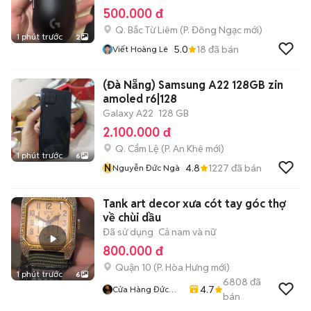
500.000 đ
Q. Bắc Từ Liêm
(
P. Đông Ngạc
mới)
1 phút trước
2
5.0
18
đã bán
Viết Hoàng Lê
(Đà Nẵng) Samsung A22 128GB zin
amoled r6|128
Galaxy A22
128 GB
2.100.000 đ
Q. Cẩm Lệ
(
P. An Khê
mới)
1 phút trước
6
N
4.8
1227
đã bán
Nguyễn Đức Ngà
Tank art decor xưa cót tay góc thợ
về chùi dầu
Đã sử dụng
Cả nam và nữ
800.000 đ
Quận 10
(
P. Hòa Hưng
mới)
1 phút trước
6
6808
đã
4.7
Cửa Hàng Đức
bán
Tuấn