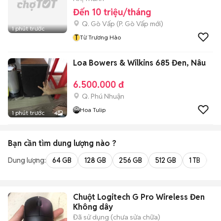
Đến 10 triệu/tháng
Q. Gò Vấp
(
P. Gò Vấp
mới)
1 phút trước
T
Từ Trương Hào
Loa Bowers & Wilkins 685 Đen, Nâu
6.500.000 đ
Q. Phú Nhuận
Hoa Tulip
1 phút trước
4
Bạn cần tìm
dung lượng
nào ?
Dung lượng:
64 GB
128 GB
256 GB
512 GB
1 TB
2 
Chuột Logitech G Pro Wireless Đen
Không dây
Đã sử dụng (chưa sửa chữa)