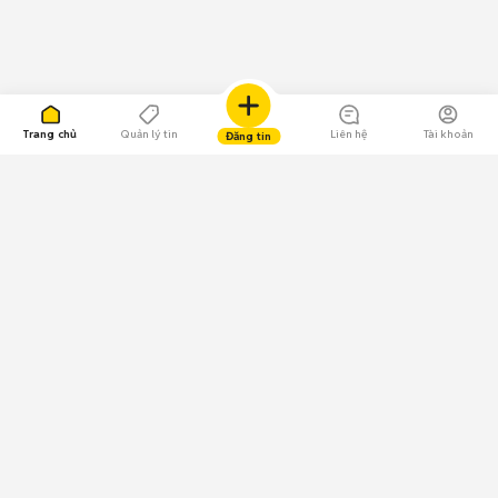
Trang chủ
Quản lý tin
Liên hệ
Tài khoản
Đăng tin
109.000 Bình chọn
Tải ứng dụng Chợ Tốt
Về Chợ Tốt
Quy chế sàn
Chính sách bảo mật
Giải quyết tranh chấp
CÔNG TY TNHH CHỢ TỐT - Người đại diện theo pháp luật:
Nguyễn Trọng Tấn; GPDKKD: 0312120782 do Sở KH & ĐT TP.HCM cấp ngày