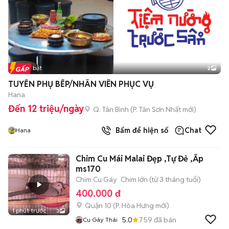
Tin nổi bật
2
TUYỂN PHỤ BẾP/NHÂN VIÊN PHỤC VỤ
Hana
Đến 12 triệu/ngày
Q. Tân Bình
(
P. Tân Sơn Nhất
mới)
Bấm để hiện số
Chat
Hana
Chim Cu Mái Malai Đẹp ,Tự Đẻ ,Ấp
ms170
Chim Cu Gáy
Chim lớn (từ 3 tháng tuổi)
400.000 đ
Quận 10
(
P. Hòa Hưng
mới)
1 phút trước
3
5.0
759
đã bán
Cu Gáy Thái