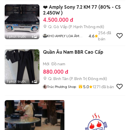
❤️ Amply Sony 7.2 KM 77 (80% - CS
2.450W )
4.500.000 đ
Q. Gò Vấp
(
P. Hạnh Thông
mới)
256
đã
4.6
KHO AMPLY LOA ÂM
1 phút trước
6
bán
THANH BÃI XỊN GIÁ RẺ
MR THẮNG
Quần Âu Nam BBR Cao Cấp
Mới
Đồ nam
880.000 đ
Q. Bình Tân
(
P. Bình Trị Đông
mới)
1 phút trước
6
5.0
1271
đã bán
Trúc Phương Shop