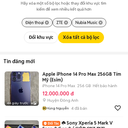
Hãy xóa một số bộ lọc hoặc thay đổi khu vực tìm 
kiếm để xem nhiều kết quả hơn
Điện thoại
ZTE
Nubia Music
Đổi khu vực
Xóa tất cả bộ lọc
Tin đăng mới
Apple iPhone 14 Pro Max 256GB Tím
Mỹ (Esim)
iPhone 14 Pro Max
256 GB
Hết bảo hành
12.000.000 đ
Huyện Đông Anh
44 giây trước
6
H
4
đã bán
Hùng Nguyễn
☘️ Sony Xperia 5 Mark V