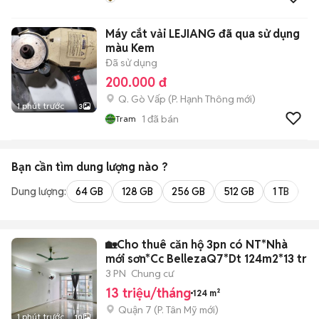
Máy cắt vải LEJIANG đã qua sử dụng
màu Kem
Đã sử dụng
200.000 đ
Q. Gò Vấp
(
P. Hạnh Thông
mới)
1 phút trước
3
1
đã bán
Tram
Bạn cần tìm
dung lượng
nào ?
Dung lượng:
64 GB
128 GB
256 GB
512 GB
1 TB
2 
🏡Cho thuê căn hộ 3pn có NT*Nhà
mới sơn*Cc BellezaQ7*Dt 124m2*13 tr
3 PN
Chung cư
13 triệu/tháng
124 m²
Quận 7
(
P. Tân Mỹ
mới)
1 phút trước
10