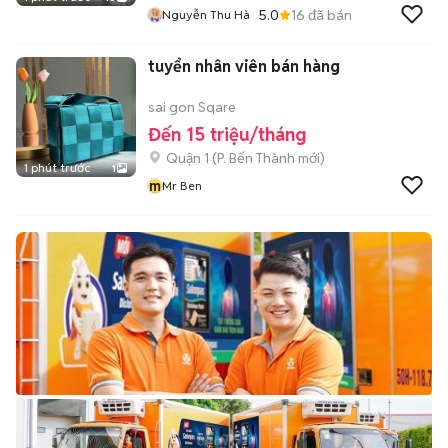
5.0
16
đã bán
Nguyễn Thu Hà
tuyển nhân viên bán hàng
sai gon Sqare
Đến 15 triệu/tháng
Quận 1
(
P. Bến Thành
mới)
1 phút trước
1
m
Mr Ben