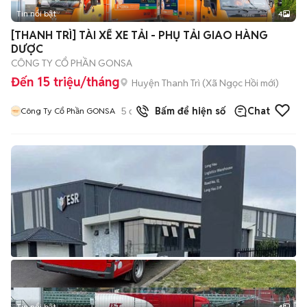
Tin nổi bật
4
[THANH TRÌ] TÀI XẾ XE TẢI - PHỤ TẢI GIAO HÀNG
DƯỢC
CÔNG TY CỔ PHẦN GONSA
Đến 15 triệu/tháng
Huyện Thanh Trì
(
Xã Ngọc Hồi
mới)
5
đã bán
Bấm để hiện số
Chat
Công Ty Cổ Phần GONSA
Tin nổi bật