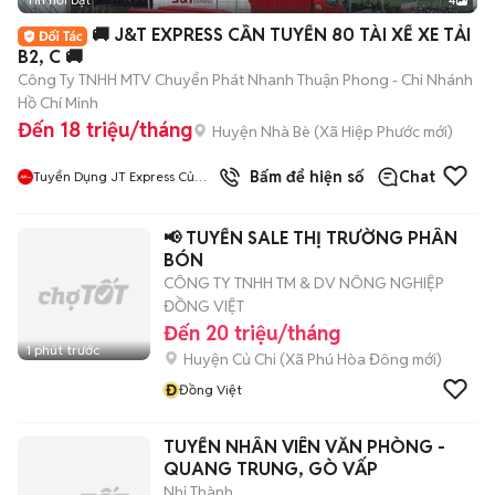
4
🚚 J&T EXPRESS CẦN TUYỂN 80 TÀI XẾ XE TẢI
B2, C 🚚
Công Ty TNHH MTV Chuyển Phát Nhanh Thuận Phong - Chi Nhánh
Hồ Chí Minh
Đến 18 triệu/tháng
Huyện Nhà Bè
(
Xã Hiệp Phước
mới)
Bấm để hiện số
Chat
Tuyển Dụng JT Express Củ
Chi
📢 TUYỂN SALE THỊ TRƯỜNG PHÂN
BÓN
CÔNG TY TNHH TM & DV NÔNG NGHIỆP
ĐỒNG VIỆT
Đến 20 triệu/tháng
1 phút trước
Huyện Củ Chi
(
Xã Phú Hòa Đông
mới)
Đ
Đồng Việt
TUYỂN NHÂN VIÊN VĂN PHÒNG -
QUANG TRUNG, GÒ VẤP
Nhị Thành