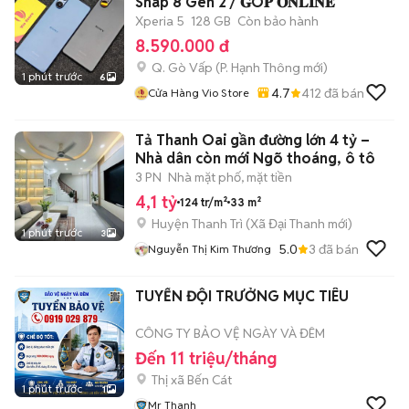
Snap 8 Gen 2 / 𝐆Ó𝐏 𝐎𝐍𝐋𝐈𝐍𝐄
Xperia 5
128 GB
Còn bảo hành
8.590.000 đ
Q. Gò Vấp
(
P. Hạnh Thông
mới)
1 phút trước
6
4.7
412
đã bán
Cửa Hàng Vio Store
Tả Thanh Oai gần đường lớn 4 tỷ –
Nhà dân còn mới Ngõ thoáng, ô tô
3 PN
Nhà mặt phố, mặt tiền
4,1 tỷ
124 tr/m²
33 m²
Huyện Thanh Trì
(
Xã Đại Thanh
mới)
1 phút trước
3
5.0
3
đã bán
Nguyễn Thị Kim Thương
TUYỂN ĐỘI TRƯỞNG MỤC TIÊU
CÔNG TY BẢO VỆ NGÀY VÀ ĐÊM
Đến 11 triệu/tháng
Thị xã Bến Cát
1 phút trước
1
Mr Thanh