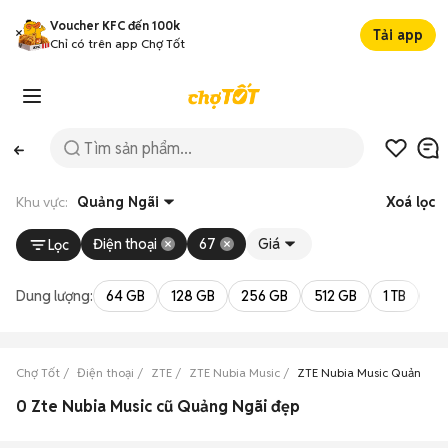
Voucher KFC đến 100k
Tải app
Chỉ có trên app Chợ Tốt
Khu vực:
Quảng Ngãi
Xoá lọc
Điện thoại
67
Giá
Lọc
Dung lượng:
64 GB
128 GB
256 GB
512 GB
1 TB
2 
Chợ Tốt
Điện thoại
ZTE
ZTE Nubia Music
ZTE Nubia Music Quảng Ng
0 Zte Nubia Music cũ Quảng Ngãi đẹp