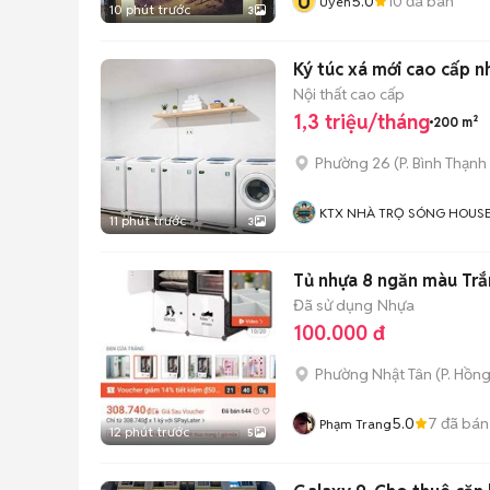
U
5.0
10
đã bán
Uyen
10 phút trước
3
Ký túc xá mớ
Nội thất cao cấp
1,3 triệu/tháng
200 m²
Phường 26
(
P. Bình Thạnh
KTX NHÀ TRỌ SÓNG HOUS
11 phút trước
3
Tủ nhựa 8 ngăn màu Tr
Đã sử dụng
Nhựa
100.000 đ
Phường Nhật Tân
(
P. Hồn
5.0
7
đã bán
Phạm Trang
12 phút trước
5