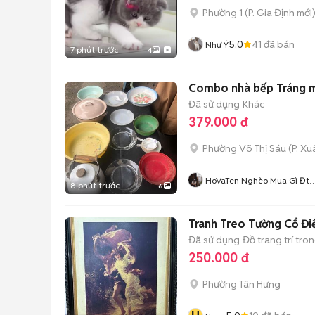
Phường 1
(
P. Gia Định
mới
5.0
41
đã bán
Như Ý
7 phút trước
4
Combo nhà bếp Tráng m
Đã sử dụng
Khác
379.000 đ
Phường Võ Thị Sáu
(
P. X
HoVaTen Nghèo Mua Gì Đt
8 phút trước
6
XinCamOn
Tranh Treo Tường Cổ Đ
Đã sử dụng
Đồ trang trí tro
250.000 đ
Phường Tân Hưng