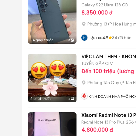
Galaxy S22 Ultra
128 GB
8.350.000 đ
Phường 13
(
P. Hòa Hưng
m
4.9
34
đã bán
Hậu Lưu
34 giây trước
6
VIỆC LÀM THÊM - KHÔN
TUYỂN GẤP CTV
Đến 100 triệu (lương
Phường Tân Quy
(
P. Tân 
KINH DOANH NHÀ PHỐ HC
2 phút trước
6
Xiaomi Redmi Note 13 
Redmi Note 13 Pro Plus
256 
4.800.000 đ