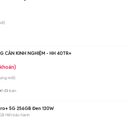
ới)
G CẦN KINH NGHIỆM - HH 40TR+
 khoán)
Hưng
mới)
1
đã bán
M
Pro+ 5G 256GB Đen 120W
GB
Hết bảo hành