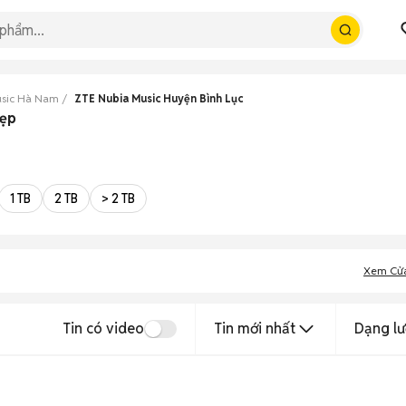
usic Hà Nam
ZTE Nubia Music Huyện Bình Lục
đẹp
1 TB
2 TB
> 2 TB
Xem Cử
Tin có video
Tin mới nhất
Dạng lư