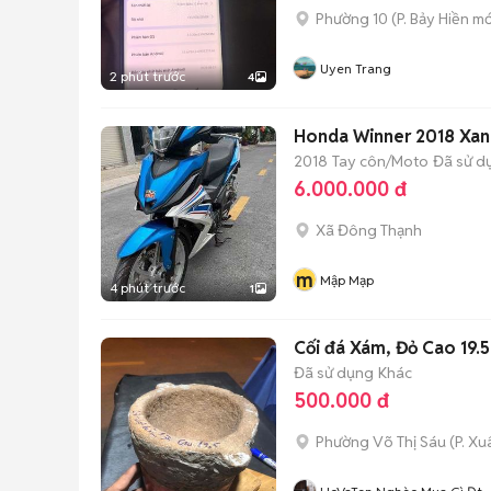
Phường 10
(
P. Bảy Hiền
mớ
Uyen Trang
2 phút trước
4
Honda Winner 2018 Xan
2018
Tay côn/Moto
Đã sử d
6.000.000 đ
Xã Đông Thạnh
m
Mập Mạp
4 phút trước
1
Cối đá Xám, Đỏ Cao 19.
Đã sử dụng
Khác
500.000 đ
Phường Võ Thị Sáu
(
P. X