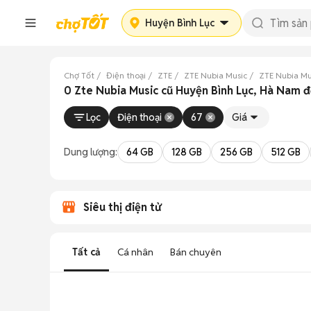
Huyện Bình Lục
Chợ Tốt
Điện thoại
ZTE
ZTE Nubia Music
ZTE Nubia M
0 Zte Nubia Music cũ Huyện Bình Lục, Hà Nam 
Lọc
Điện thoại
67
Giá
Dung lượng:
64 GB
128 GB
256 GB
512 GB
Siêu thị điện tử
Tất cả
Cá nhân
Bán chuyên