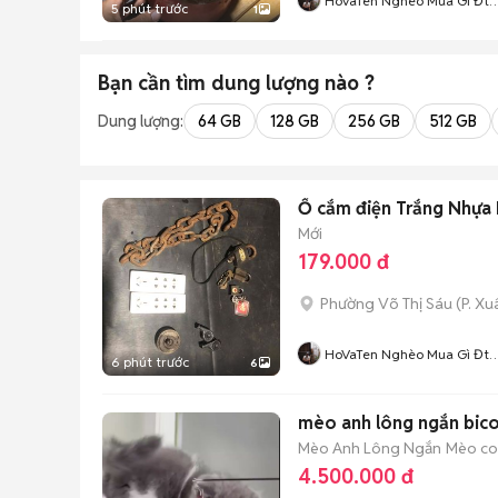
HoVaTen Nghèo Mua Gì Đt
5 phút trước
1
XinCamOn
Bạn cần tìm
dung lượng
nào ?
Dung lượng:
64 GB
128 GB
256 GB
512 GB
Ổ cắm điện Trắng Nhựa 
Mới
179.000 đ
Phường Võ Thị Sáu
(
P. X
HoVaTen Nghèo Mua Gì Đt
6 phút trước
6
XinCamOn
mèo anh lông ngắn bicol
Mèo Anh Lông Ngắn
Mèo con
4.500.000 đ