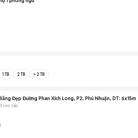
 hộ 1 phòng ngủ
1 TB
2 TB
> 2 TB
Bằng Đẹp Đường Phan Xích Long, P2, Phú Nhuận, DT: 6x15m
ất cao cấp
)