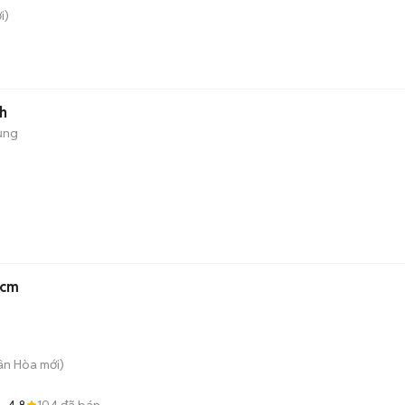
i)
h
ụng
5cm
uân Hòa
mới)
4.8
104
đã bán