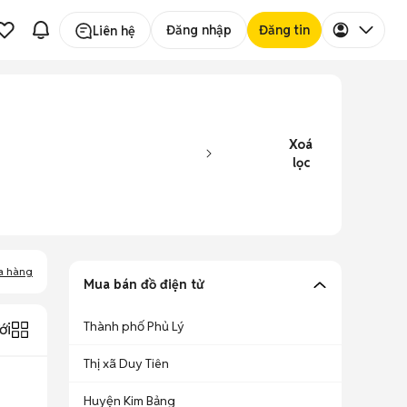
Đăng nhập
Đăng tin
Liên hệ
Xoá
lọc
a hàng
Mua bán đồ điện tử
Thành phố Phủ Lý
ới
Thị xã Duy Tiên
Huyện Kim Bảng