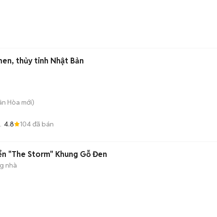
)
en, thủy tinh Nhật Bản
uân Hòa
mới)
4.8
104
đã bán
iển "The Storm" Khung Gỗ Đen
ng nhà