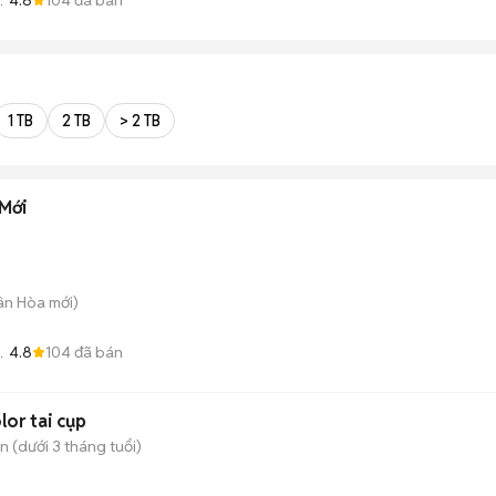
1 TB
2 TB
> 2 TB
Mới
uân Hòa
mới)
4.8
104
đã bán
or tai cụp
 (dưới 3 tháng tuổi)