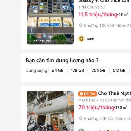
Galaxy 9, Cho thuê căn
1 PN
Chung cư
11,5 triệu/tháng
48 m²
Phường 1
(
P. Vĩnh Hội
mới)
O
Oanh
13 phút trước
Bạn cần tìm
dung lượng
nào ?
Dung lượng:
64 GB
128 GB
256 GB
512 GB
Cho Thuê Mặt 
Mặt bằng kinh doanh
Nội th
70 triệu/tháng
270 m²
Phường 2
(
P. Cầu Kiệu
mới