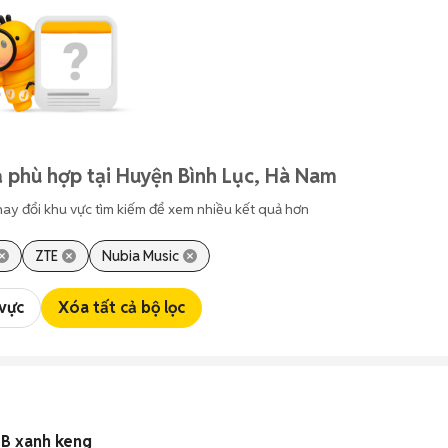
 phù hợp tại Huyện Bình Lục, Hà Nam
hay đổi khu vực tìm kiếm để xem nhiều kết quả hơn
ZTE
Nubia Music
 vực
Xóa tất cả bộ lọc
GB xanh keng