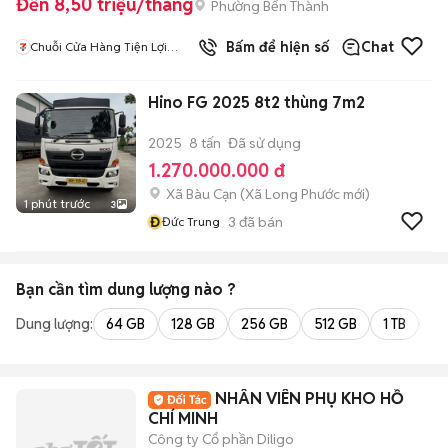
Đến 8,50 triệu/tháng
Phường Bến Thành
2
đã bán
Bấm để hiện số
Chat
Chuỗi Cửa Hàng Tiện Lợi
7Eleven
Hino FG 2025 8t2 thùng 7m2
2025
8 tấn
Đã sử dụng
1.270.000.000 đ
Xã Bàu Cạn
(
Xã Long Phước
mới)
1 phút trước
3
Đ
3
đã bán
Đức Trung
Bạn cần tìm
dung lượng
nào ?
Dung lượng:
64 GB
128 GB
256 GB
512 GB
1 TB
2 
NHÂN VIÊN PHỤ KHO HỒ
CHÍ MINH
Công ty Cổ phần Diligo