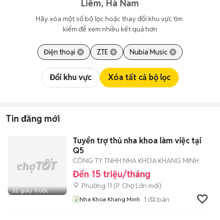
Liêm, Hà Nam
Hãy xóa một số bộ lọc hoặc thay đổi khu vực tìm 
kiếm để xem nhiều kết quả hơn
Điện thoại
ZTE
Nubia Music
Đổi khu vực
Xóa tất cả bộ lọc
Tin đăng mới
Tuyển trợ thủ nha khoa làm việc tại
Q5
CÔNG TY TNHH NHA KHOA KHANG MINH
Đến 15 triệu/tháng
Phường 11
(
P. Chợ Lớn
mới)
32 giây trước
1
đã bán
Nha Khoa Khang Minh