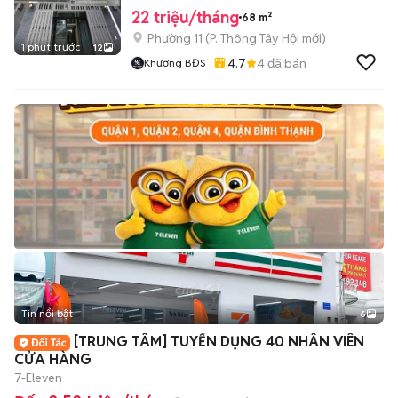
22 triệu/tháng
68 m²
Phường 11
(
P. Thông Tây Hội
mới)
1 phút trước
12
4.7
4
đã bán
Khương BĐS
Tin nổi bật
6
+
2
[TRUNG TÂM] TUYỂN DỤNG 40 NHÂN VIÊN
CỬA HÀNG
7-Eleven