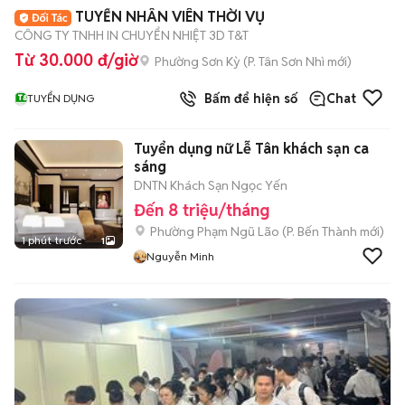
TUYỂN NHÂN VIÊN THỜI VỤ
CÔNG TY TNHH IN CHUYỂN NHIỆT 3D T&T
Từ 30.000 đ/giờ
Phường Sơn Kỳ
(
P. Tân Sơn Nhì
mới)
Bấm để hiện số
Chat
TUYỂN DỤNG
Tuyển dụng nữ Lễ Tân khách sạn ca
sáng
DNTN Khách Sạn Ngọc Yến
Đến 8 triệu/tháng
Phường Phạm Ngũ Lão
(
P. Bến Thành
mới)
1 phút trước
1
Nguyễn Minh