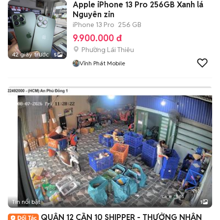
Apple iPhone 13 Pro 256GB Xanh lá
Nguyên zin
iPhone 13 Pro
256 GB
9.900.000 đ
Phường Lái Thiêu
42 giây trước
5
Vĩnh Phát Mobile
Tin nổi bật
1
QUẬN 12 CẦN 10 SHIPPER - THƯỞNG NHẬN