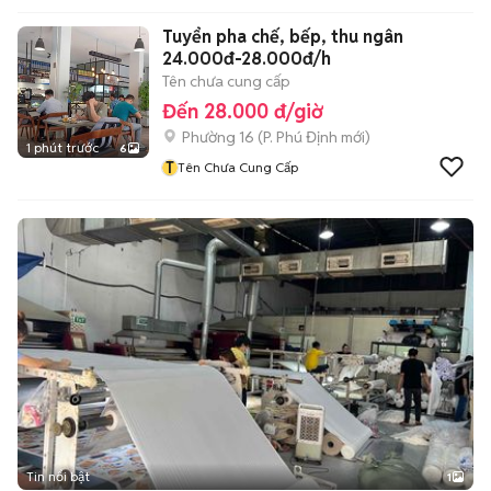
Tuyển pha chế, bếp, thu ngân
24.000đ-28.000đ/h
Tên chưa cung cấp
Đến 28.000 đ/giờ
Phường 16
(
P. Phú Định
mới)
1 phút trước
6
T
Tên Chưa Cung Cấp
Tin nổi bật
1