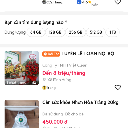
4.6
Cửa Hàng
bán
Tuanduy
Bạn cần tìm
dung lượng
nào ?
Dung lượng:
64 GB
128 GB
256 GB
512 GB
1 TB
2 
TUYỂN LẾ TOÁN NỘI BỘ
Công Ty TNHH Việt Clean
Đến 8 triệu/tháng
Xã Bình Hưng
1 phút trước
1
T
Trang
Cân sức khỏe Nhơn Hòa Trắng 20kg
Đã sử dụng
Đồ cho bé
450.000 đ