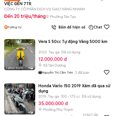
VIỆC ĐẾN 7TR
CÔNG TY CỔ PHẦN DỊCH VỤ GIAO HÀNG NHANH
Đến 20 triệu/tháng
Phường Tân Tạo
Bấm để hiện số
Chat
Tường Vy
Vera S 50cc Tự động Vàng 5000 km
2022
Tay ga
Đã sử dụng
12.000.000 đ
Xã Tân Dương
1 phút trước
9
2
đã bán
Nguyễn Thị Cẩm Tiên
Honda Vario 150 2019 Xám đã qua sử
dụng
2019
Tay ga
100 - 175 cc
Đã sử dụng
35.000.000 đ
Phường Phú Thạnh
1 phút trước
6
12367
đã