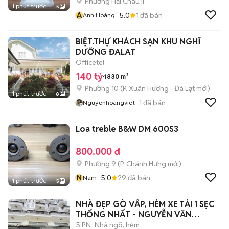
Phường Hải Châu II
1 phút trước
5
A
5.0
1
đã bán
Anh Hoàng
BIỆT.THỰ KHÁCH SẠN KHU NGHĨ
DƯỠNG ĐALAT
Officetel
140 tỷ
1830 m²
Phường 10
(
P. Xuân Hương - Đà Lạt
mới)
1 phút trước
8
1
đã bán
Nguyenhoangviet
Loa treble B&W DM 600S3
800.000 đ
Phường 9
(
P. Chánh Hưng
mới)
N
5.0
29
đã bán
Nam
1 phút trước
5
NHÀ ĐẸP GÒ VẤP, HẺM XE TẢI 1 SẸC
THỐNG NHẤT - NGUYỄN VĂN
LƯỢNG- P11-
5 PN
Nhà ngõ, hẻm