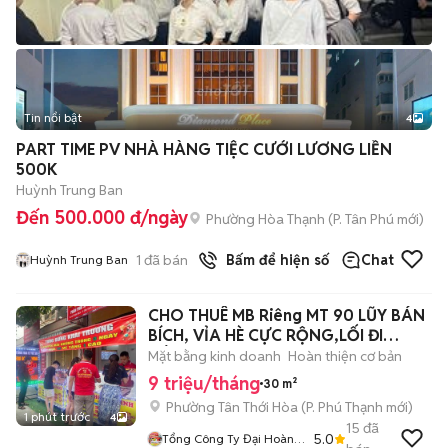
Tin nổi bật
4
PART TIME PV NHÀ HÀNG TIỆC CƯỚI LƯƠNG LIỀN
500K
Huỳnh Trung Ban
Đến 500.000 đ/ngày
Phường Hòa Thạnh
(
P. Tân Phú
mới)
1
đã bán
Bấm để hiện số
Chat
Huỳnh Trung Ban
CHO THUÊ MB Riêng MT 90 LŨY BÁN
BÍCH, VỈA HÈ CỰC RỘNG,LỐI ĐI
RIÊNG
Mặt bằng kinh doanh
Hoàn thiện cơ bản
9 triệu/tháng
30 m²
Phường Tân Thới Hòa
(
P. Phú Thạnh
mới)
1 phút trước
4
15
đã
5.0
Tổng Công Ty Đại Hoàng