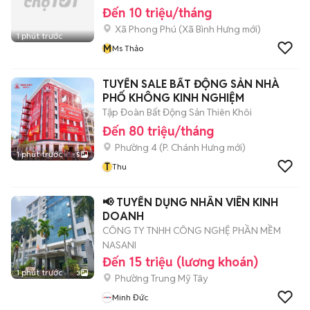
Đến 10 triệu/tháng
Xã Phong Phú
(
Xã Bình Hưng
mới)
1 phút trước
M
Ms Thảo
TUYỂN SALE BẤT ĐỘNG SẢN NHÀ
PHỐ KHÔNG KINH NGHIỆM
Tập Đoàn Bất Động Sản Thiên Khôi
Đến 80 triệu/tháng
Phường 4
(
P. Chánh Hưng
mới)
1 phút trước
5
T
Thu
📢 TUYỂN DỤNG NHÂN VIÊN KINH
DOANH
CÔNG TY TNHH CÔNG NGHỆ PHẦN MỀM
NASANI
Đến 15 triệu (lương khoán)
1 phút trước
3
Phường Trung Mỹ Tây
Minh Đức