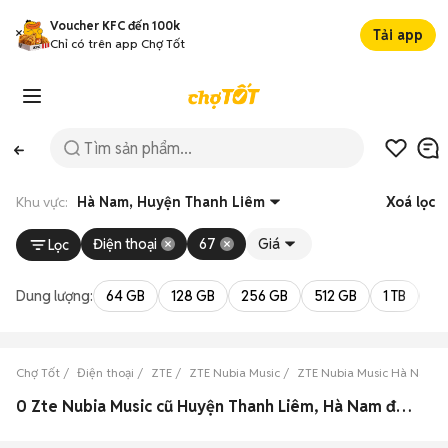
Voucher KFC đến 100k
Tải app
Chỉ có trên app Chợ Tốt
Khu vực:
Hà Nam, Huyện Thanh Liêm
Xoá lọc
Điện thoại
67
Giá
Lọc
Dung lượng:
64 GB
128 GB
256 GB
512 GB
1 TB
2 
Chợ Tốt
Điện thoại
ZTE
ZTE Nubia Music
ZTE Nubia Music Hà Nam
0 Zte Nubia Music cũ Huyện Thanh Liêm, Hà Nam đẹp