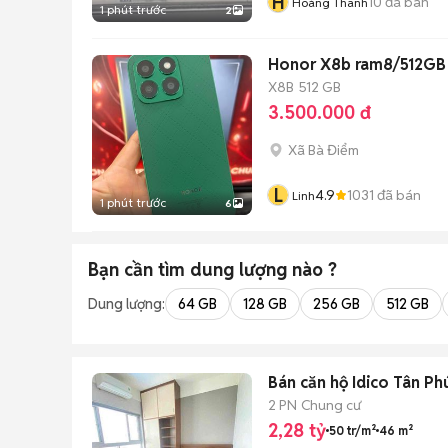
H
10
đã bán
Hoàng Thanh
1 phút trước
2
Honor X8b ram8/512GB 
X8B
512 GB
3.500.000 đ
Xã Bà Điểm
L
4.9
1031
đã bán
Linh
1 phút trước
6
Bạn cần tìm
dung lượng
nào ?
Dung lượng:
64 GB
128 GB
256 GB
512 GB
Bán căn hộ Idico Tân P
2 PN
Chung cư
2,28 tỷ
50 tr/m²
46 m²