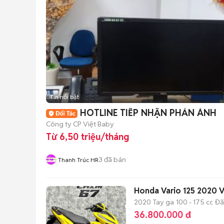
Tin nổi bật
HOTLINE TIẾP NHẬN PHẢN ÁNH
Công ty CP Việt Baby
Từ 6,50 triệu/tháng
3
đã bán
Thanh Trúc HR
Honda Vario 125 2020 
2020
Tay ga
100 - 175 cc
Đã
36.800.000 đ