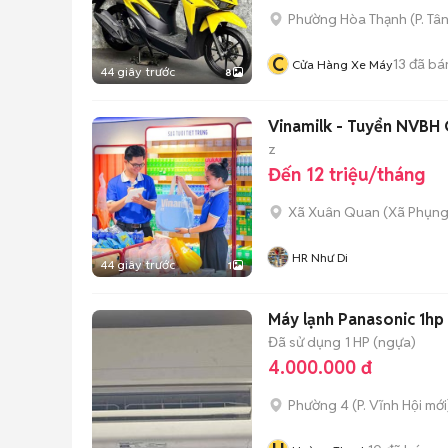
Phường Hòa Thạnh
(
P. Tâ
C
13
đã bá
Cửa Hàng Xe Máy
44 giây trước
8
Vinamilk - Tuyển NVBH
z
Đến 12 triệu/tháng
Xã Xuân Quan
(
Xã Phụn
HR Như Di
44 giây trước
1
Máy lạnh Panasonic 1hp 
Đã sử dụng
1 HP (ngựa)
4.000.000 đ
Phường 4
(
P. Vĩnh Hội
mới