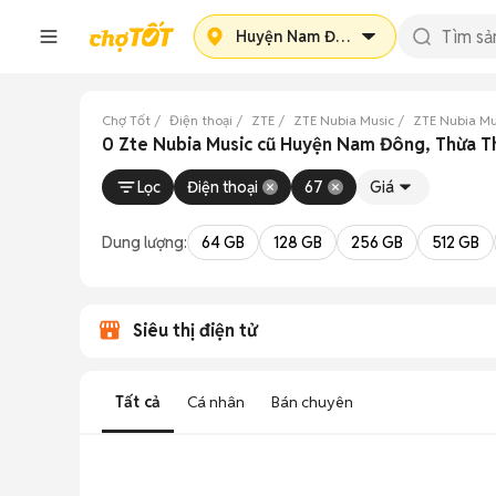
Huyện Nam Đông
Chợ Tốt
Điện thoại
ZTE
ZTE Nubia Music
ZTE Nubia Mu
0 Zte Nubia Music cũ Huyện Nam Đông, Thừa T
Lọc
Điện thoại
67
Giá
Dung lượng:
64 GB
128 GB
256 GB
512 GB
Siêu thị điện tử
Tất cả
Cá nhân
Bán chuyên