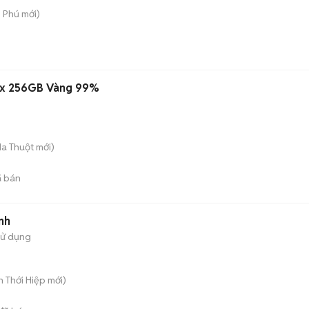
n Phú
mới)
ax 256GB Vàng 99%
Ma Thuột
mới)
 bán
nh
sử dụng
ân Thới Hiệp
mới)