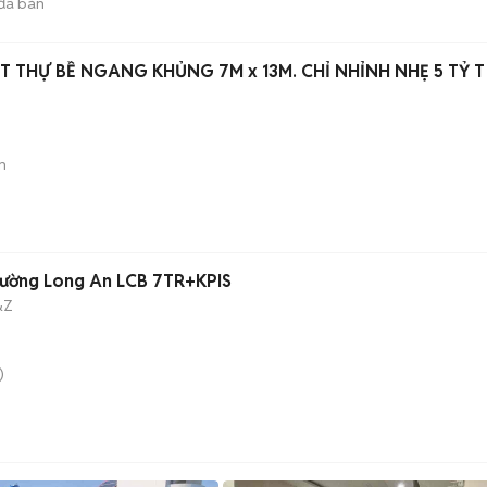
đã bán
T THỰ BỀ NGANG KHỦNG 7M x 13M. CHỈ NHỈNH NHẸ 5 TỶ T
n
trường Long An LCB 7TR+KPIS
&Z
)