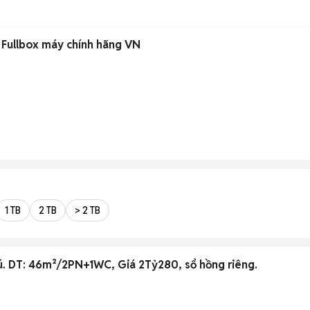
Fullbox máy chính hãng VN
1 TB
2 TB
> 2 TB
hú. DT: 46m²/2PN+1WC, Giá 2Tỷ280, sổ hồng riêng.