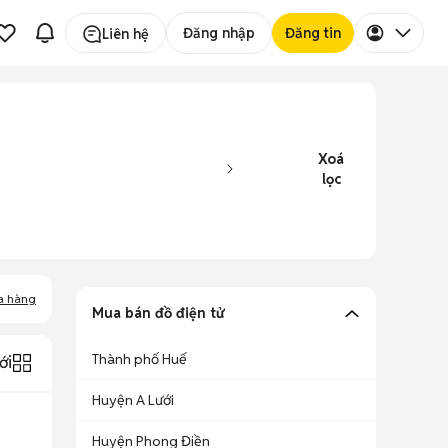
Đăng nhập
Đăng tin
Liên hệ
Xoá
lọc
a hàng
Mua bán đồ điện tử
Thành phố Huế
ới
Huyện A Lưới
Huyện Phong Điền