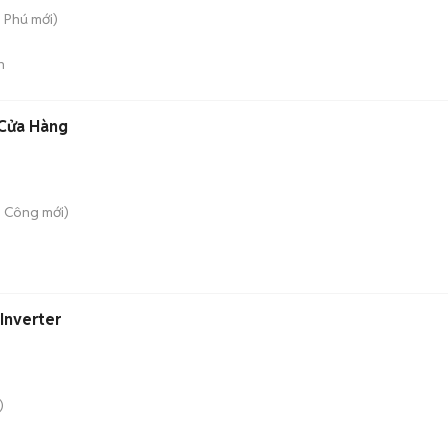
n Phú
mới)
n
 Cửa Hàng
g Công
mới)
Inverter
)