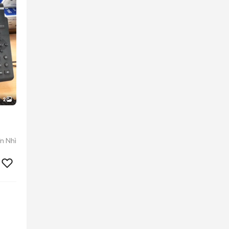
2
n Nhì