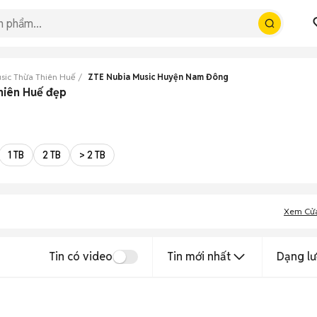
sic Thừa Thiên Huế
ZTE Nubia Music Huyện Nam Đông
hiên Huế đẹp
1 TB
2 TB
> 2 TB
Xem Cử
Tin có video
Tin mới nhất
Dạng lư