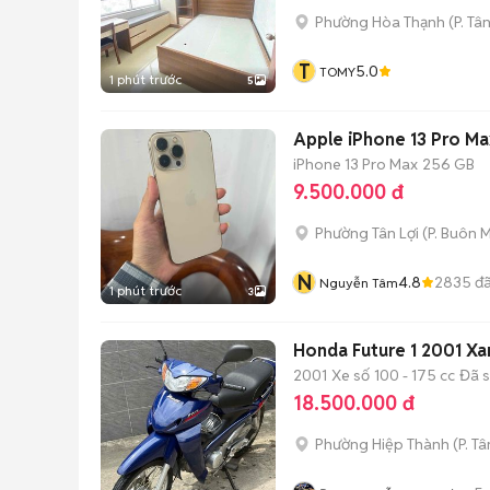
Phường Hòa Thạnh
(
P. Tâ
T
5.0
TOMY
1 phút trước
5
Apple iPhone 13 Pro M
iPhone 13 Pro Max
256 GB
9.500.000 đ
Phường Tân Lợi
(
P. Buôn 
N
4.8
2835
đã
Nguyễn Tâm
1 phút trước
3
Honda Future 1 2001 Xa
2001
Xe số
100 - 175 cc
Đã 
18.500.000 đ
Phường Hiệp Thành
(
P. T