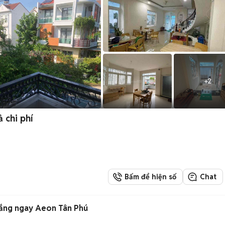
+
2
ả chi phí
Bấm để hiện số
Chat
ắng ngay Aeon Tân Phú