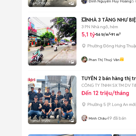
5
Đinh Nguyễn Huy Hoàng
1 phút trước
4
💥NHÀ 3 TẦNG NHƯ BIỆ
3 PN
Nhà ngõ, hẻm
5,1 tỷ
56 tr/m²
91 m²
Phường Đông Hưng Thuậ
Phan Thị Thuý Vân
1 phút trước
7
TUYỂN 2 bán hàng thị 
CÔNG TY TNHH SX TM DV T
Đến 12 triệu/tháng
Phường 5
(
P. Long An
mới
49
đã bán
Minh Châu
1 phút trước
1