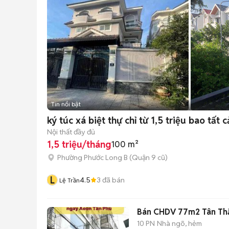
Tin nổi bật
ký túc xá biệt thự chỉ từ 1,5 triệu bao tất c
Nội thất đầy đủ
1,5 triệu/tháng
100 m²
Phường Phước Long B (Quận 9 cũ)
L
4.5
3
đã bán
Lệ Trần
Bán CHDV 77m2 Tân Th
10 PN
Nhà ngõ, hẻm