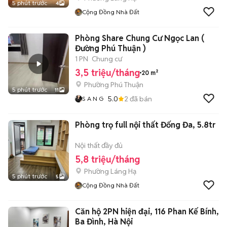
5 phút trước
4
Cộng Đồng Nhà Đất
Phòng Share Chung Cư Ngọc Lan (
Đường Phú Thuận )
1 PN
Chung cư
3,5 triệu/tháng
20 m²
Phường Phú Thuận
5 phút trước
11
5.0
2
đã bán
S A N G
Phòng trọ full nội thất Đống Đa, 5.8tr
Nội thất đầy đủ
5,8 triệu/tháng
Phường Láng Hạ
5 phút trước
5
Cộng Đồng Nhà Đất
Căn hộ 2PN hiện đại, 116 Phan Kế Bính,
Ba Đình, Hà Nội