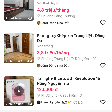
Nội thất đầy đủ
4,8 triệu/tháng
Phường Láng Thượng
1 phút trước
3
Cộng Đồng Nhà Đất
Phòng trọ Khép kín Trung Liệt, Đống
Đa
Nhà trống
3,8 triệu/tháng
Phường Trung Liệt
(
P. Đống Đa
mới)
2 phút trước
4
Cộng Đồng Nhà Đất
Tai nghe Bluetooth Revolution 16
Hồng Nguyên Siu
120.000 đ
Phường 12
(
P. Bảy Hiền
mới)
5.0
11
đã bán
Phạm Nguyễn
2 phút trước
3