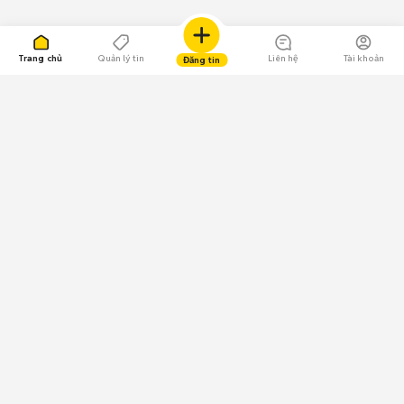
Trang chủ
Quản lý tin
Liên hệ
Tài khoản
Đăng tin
109.000 Bình chọn
Tải ứng dụng Chợ Tốt
Về Chợ Tốt
Quy chế sàn
Chính sách bảo mật
Giải quyết tranh chấp
CÔNG TY TNHH CHỢ TỐT - Người đại diện theo pháp luật:
Nguyễn Trọng Tấn; GPDKKD: 0312120782 do Sở KH & ĐT TP.HCM cấp ngày
11/01/2013;
GPMXH: 185/GP-BTTTT do Bộ Thông tin và Truyền thông
cấp ngày 09/07/2024 - Chịu trách nhiệm