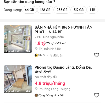
Bạn cần tìm
dung lượng
nào ?
Dung lượng:
64 GB
128 GB
256 GB
512 GB
1 TB
2 
BÁN NHÀ HẺM 1886 HUỲNH TẤN
PHÁT – NHÀ BÈ
2 PN
Nhà ngõ, hẻm
1,8 tỷ
75 tr/m²
24 m²
Thị trấn Nhà Bè
4 phút trước
5
N
5
đã bán
Nhi Susi
Phòng trọ Đường Láng, Đống Đa,
4tr8-5tr5
Nội thất đầy đủ
4,8 triệu/tháng
Phường Láng Thượng
4 phút trước
4
Cộng Đồng Nhà Đất