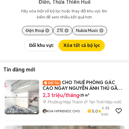
Điền, Thừa Thiên Huế
Hãy xóa một số bộ lọc hoặc thay đổi khu vực tìm 
kiếm để xem nhiều kết quả hơn
Điện thoại
ZTE
Nubia Music
Đổi khu vực
Xóa tất cả bộ lọc
Tin đăng mới
CHO THUÊ PHÒNG GÁC
CAO NGAY NGUYỄN ẢNH THỦ GẦN
TÔ KÝ
2,3 triệu/tháng
25 m²
Phường Hiệp Thành
(
P. Tân Thới Hiệp
mới)
4
đã
5.0
KHA HIFRIENDZ CHO
44 giây trước
7
bán
THUÊ PHÒNG GIÁ RẺ
KHU VỰC GÒ VẤP - Q12
- TÂN BÌNH