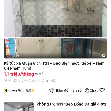
Tin nổi bật
4
Ký túc xá Quận 8 chỉ 1tr1 – Bao điện nước, để xe – Hẻm
C4 Phạm Hùng
1,1 triệu/tháng
20 m²
Phường 5
(
P. Chánh Hưng
mới)
H
5.0
Bấm để hiện số
Chat
Hoang Phuc
Phòng trọ 1PN 1Bếp Đống Đa giá 4.8tr