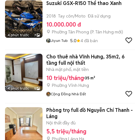
Suzuki GSX-R150 Thể thao Xanh
2018
Tay côn/Moto
Đã sử dụng
10.000.000 đ
Phường Tân Phong
(
P. Tân Hưng
mới)
4 phút trước
7
5.0
4
đã bán
Jiyun Tub
Cho thuê nhà Vĩnh Hưng, 35m2, 6
tầng full nội thất
Nhà mặt phố, mặt tiền
10 triệu/tháng
35 m²
Phường Vĩnh Hưng
4 phút trước
5
Cộng Đồng Nhà Đất
Phòng trọ full đồ Nguyễn Chí Thanh -
Láng
Nội thất đầy đủ
5,5 triệu/tháng
Phường Láng Hạ