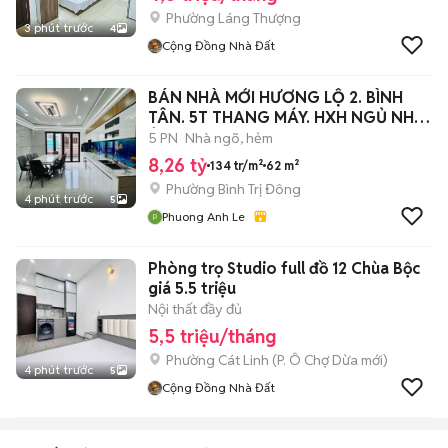
Phường Láng Thượng
3 phút trước
4
Cộng Đồng Nhà Đất
BÁN NHÀ MỚI HƯƠNG LỘ 2. BÌNH
TÂN. 5T THANG MÁY. HXH NGỦ NHÀ.
Ở NGAY
5 PN
Nhà ngõ, hẻm
8,26 tỷ
134 tr/m²
62 m²
Phường Bình Trị Đông
4 phút trước
5
Phuong Anh Le
Phòng trọ Studio full đồ 12 Chùa Bộc
giá 5.5 triệu
Nội thất đầy đủ
5,5 triệu/tháng
Phường Cát Linh
(
P. Ô Chợ Dừa
mới)
4 phút trước
5
Cộng Đồng Nhà Đất