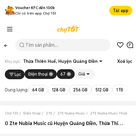
Voucher KFC đến 100k
Tải app
Chỉ có trên app Chợ Tốt
Khu vực:
Thừa Thiên Huế, Huyện Quảng Điền
Xoá lọc
Điện thoại
67
Giá
Lọc
Dung lượng:
64 GB
128 GB
256 GB
512 GB
1 TB
2 
Chợ Tốt
Điện thoại
ZTE
ZTE Nubia Music
ZTE Nubia Music Thừa Thi
0 Zte Nubia Music cũ Huyện Quảng Điền, Thừa Thiên Huế đẹp