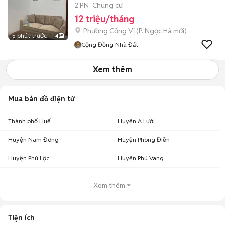
2 PN
Chung cư
12 triệu/tháng
Phường Cống Vị
(
P. Ngọc Hà
mới)
5 phút trước
4
Cộng Đồng Nhà Đất
Xem thêm
Mua bán đồ điện tử
Thành phố Huế
Huyện A Lưới
Huyện Nam Đông
Huyện Phong Điền
Huyện Phú Lộc
Huyện Phú Vang
Xem thêm
Tiện ích