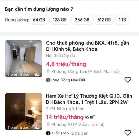
Bạn cần tìm
dung lượng
nào ?
Dung lượng:
64 GB
128 GB
256 GB
512 GB
1 TB
2 
Cho thuê phòng khu BKX, 4tr8, gần
ĐH Kinh tế, Bách Khoa
Nội thất đầy đủ
4,8 triệu/tháng
Phường Đồng Tâm
(
P. Bạch Mai
mới)
3 phút trước
4
Cộng Đồng Nhà Đất
Hẻm Xe Hơi Lý Thường Kiệt Q.10, Gần
DH Bách Khoa, 1 Trệt 1 Lầu, 2PN 2W
2 PN
Nhà ngõ, hẻm
14 triệu/tháng
45 m²
Phường 10
(
P. Vườn Lài
mới)
3 phút trước
3
2
đã bán
Quốc Toán