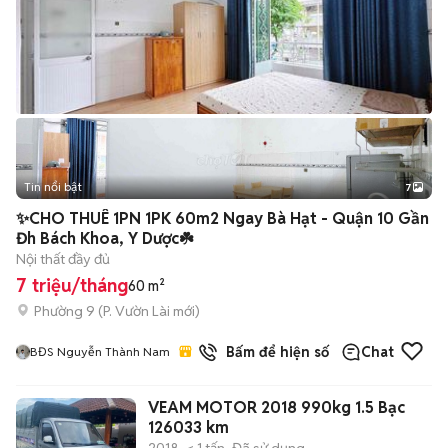
Tin nổi bật
7
+
2
✨CHO THUÊ 1PN 1PK 60m2 Ngay Bà Hạt - Quận 10 Gần
Đh Bách Khoa, Y Dược☘️
Nội thất đầy đủ
7 triệu/tháng
60 m²
Phường 9
(
P. Vườn Lài
mới)
2
đã bán
Bấm để hiện số
Chat
BĐS Nguyễn Thành Nam
VEAM MOTOR 2018 990kg 1.5 Bạc
126033 km