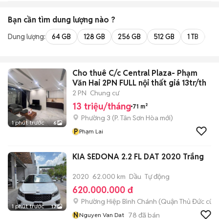
Bạn cần tìm
dung lượng
nào ?
Dung lượng:
64 GB
128 GB
256 GB
512 GB
1 TB
2 
Cho thuê C/c Central Plaza- Phạm
Văn Hai 2PN FULL nội thất giá 13tr/th
2 PN
Chung cư
13 triệu/tháng
71 m²
Phường 3
(
P. Tân Sơn Hòa
mới)
1 phút trước
6
P
Phạm Lai
KIA SEDONA 2.2 FL DAT 2020 Trắng
2020
62.000 km
Dầu
Tự động
620.000.000 đ
Phường Hiệp Bình Chánh (Quận Thủ Đức cũ)
1 phút trước
17
N
78
đã bán
Nguyen Van Dat