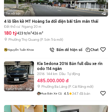
Tin nổi bật
4
4 lô liền kề MT Hoàng Sa đối diện bãi tắm mân thái
Đất thổ cư
Ngang 20 m
180 tỷ
423 tr/m²
426 m²
Phường Thọ Quang
(
P. Sơn Trà
mới)
N
Bấm để hiện số
Chat
Nguyễn Tuấn Khoa
Kia Sedona 2016 Bản full dầu xe rin
odo 114 ngàn
2016
144 km
Dầu
Tự động
485.000.000 đ
Phường Ba Láng
(
P. Cái Răng
mới)
1 phút trước
20
4.5
347
đã bán
Mua Bán Xe Cũ