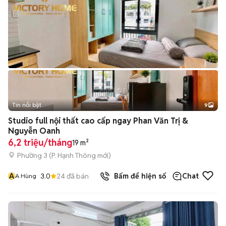
Tin nổi bật
9
+
2
Studio full nội thất cao cấp ngay Phan Văn Trị &
Nguyễn Oanh
6,2 triệu/tháng
19 m²
Phường 3
(
P. Hạnh Thông
mới)
A
3.0
24
đã bán
Bấm để hiện số
Chat
A Hùng