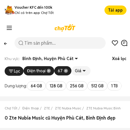
Voucher KFC đến 100k
Tải app
Chỉ có trên app Chợ Tốt
Khu vực:
Bình Định, Huyện Phù Cát
Xoá lọc
Điện thoại
67
Giá
Lọc
Dung lượng:
64 GB
128 GB
256 GB
512 GB
1 TB
2 
Chợ Tốt
Điện thoại
ZTE
ZTE Nubia Music
ZTE Nubia Music Bình Định
0 Zte Nubia Music cũ Huyện Phù Cát, Bình Định đẹp