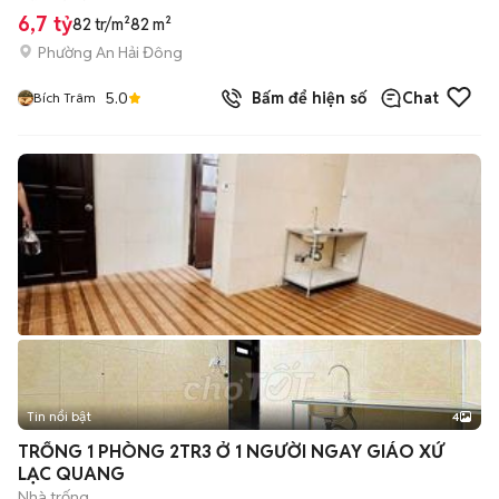
6,7 tỷ
82 tr/m²
82 m²
Phường An Hải Đông
5.0
Bấm để hiện số
Chat
Bích Trâm
Tin nổi bật
4
TRỐNG 1 PHÒNG 2TR3 Ở 1 NGƯỜI NGAY GIÁO XỨ
LẠC QUANG
Nhà trống