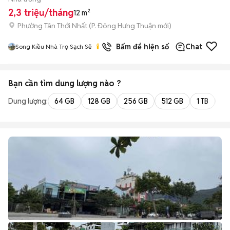
2,3 triệu/tháng
12 m²
Phường Tân Thới Nhất
(
P. Đông Hưng Thuận
mới)
Bấm để hiện số
Chat
Song Kiều Nhà Trọ Sạch Sẽ
Bạn cần tìm
dung lượng
nào ?
Dung lượng:
64 GB
128 GB
256 GB
512 GB
1 TB
2 