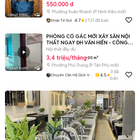
550.000 đ
Phường Xuân Khánh
(
P. Ninh Kiều
mới)
1 phút trước
5
4.7
2721
đã bán
Shop Tứ Quí
PHÒNG CÓ GÁC MỚI XÂY SẴN NỘI
THẤT NGAY ĐH VĂN HIẾN - CÔNG
THƯƠNG
Nội thất đầy đủ
3,4 triệu/tháng
30 m²
Phường Phú Trung
(
P. Tân Phú
mới)
1 phút trước
7
3
đã
4.5
Chuyên Căn Hộ Dịch Vụ
bán
- Phòng Trọ - Cam Kết
Giá Thật - Hình Thật