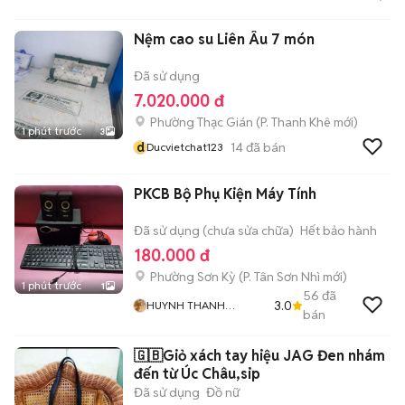
Nệm cao su Liên Âu 7 món
Đã sử dụng
7.020.000 đ
Phường Thạc Gián
(
P. Thanh Khê
mới)
1 phút trước
3
d
14
đã bán
Ducvietchat123
PKCB Bộ Phụ Kiện Máy Tính
Đã sử dụng (chưa sửa chữa)
Hết bảo hành
180.000 đ
Phường Sơn Kỳ
(
P. Tân Sơn Nhì
mới)
1 phút trước
1
56
đã
3.0
HUYNH THANH
bán
NHANH
🇬🇧Giỏ xách tay hiệu JAG Đen nhám
đến từ Úc Châu,sip
Đã sử dụng
Đồ nữ