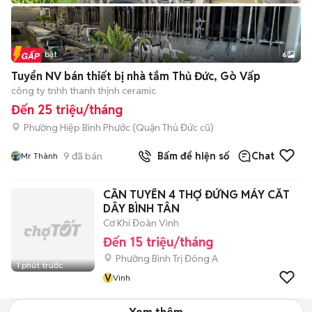
Tin nổi bật
6
+
2
Tuyển NV bán thiết bị nhà tắm Thủ Đức, Gò Vấp
công ty tnhh thanh thịnh ceramic
Đến 25 triệu/tháng
Phường Hiệp Bình Phước (Quận Thủ Đức cũ)
9
đã bán
Bấm để hiện số
Chat
Mr Thành
CẦN TUYỂN 4 THỢ ĐỨNG MÁY CẮT
DÂY BÌNH TÂN
Cơ Khí Đoàn Vinh
Đến 15 triệu/tháng
Phường Bình Trị Đông A
1 phút trước
V
Vinh