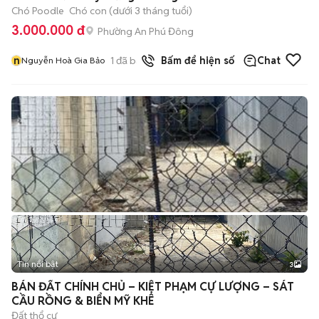
Chó Poodle
Chó con (dưới 3 tháng tuổi)
3.000.000 đ
Phường An Phú Đông
n
1
đã bán
Bấm để hiện số
Chat
Nguyễn Hoà Gia Bảo
Tin nổi bật
3
BÁN ĐẤT CHÍNH CHỦ – KIỆT PHẠM CỰ LƯỢNG – SÁT
CẦU RỒNG & BIỂN MỸ KHÊ
Đất thổ cư