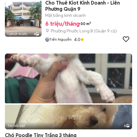
Cho Thuê Kiot Kinh Doanh - Liên
Phường Quận 9
Mặt bằng kinh doanh
6 triệu/tháng
30 m²
Phường Phước Long B (Quận 9 cũ)
1 phút trước
4
4.0
Tiến Nguyễn
Tin nổi bật
5
Chó Poodle Tiny Trắng 3 tháng