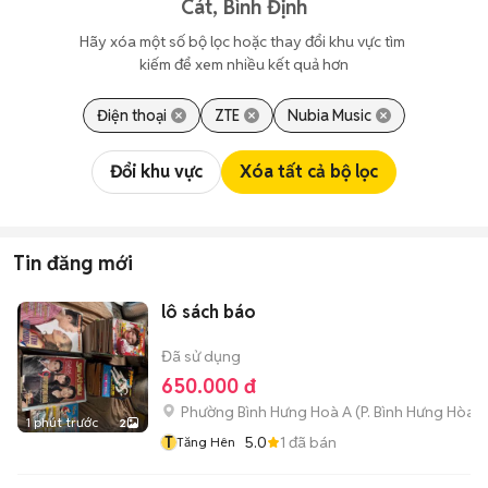
Cát, Bình Định
Hãy xóa một số bộ lọc hoặc thay đổi khu vực tìm 
kiếm để xem nhiều kết quả hơn
Điện thoại
ZTE
Nubia Music
Đổi khu vực
Xóa tất cả bộ lọc
Tin đăng mới
lô sách báo
Đã sử dụng
650.000 đ
Phường Bình Hưng Hoà A
(
P. Bình Hưng Hòa
m
1 phút trước
2
T
5.0
1
đã bán
Tăng Hên