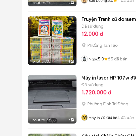
5.0
4
đã bán
Bảo Dương
1 phút trước
3
Truyện Tranh cũ doraem
Đã sử dụng
12.000 đ
Phường Tân Tạo
5.0
85
đã bán
Ngọc
1 phút trước
6
Máy in laser HP 107w đ
Đã sử dụng
1.720.000 đ
Phường Bình Trị Đông
M
4
đã bán
Máy In Cũ Giá Rẻ
1 phút trước
1