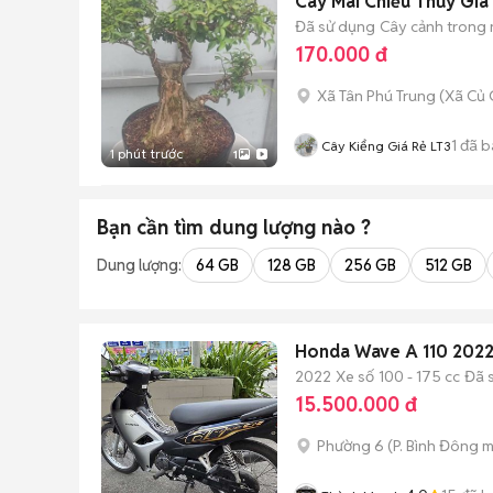
Cây Mai Chiếu Thủy Già 
Đã sử dụng
Cây cảnh trong
170.000 đ
Xã Tân Phú Trung
(
Xã Củ 
1
đã b
Cây Kiểng Giá Rẻ LT3
1 phút trước
1
Bạn cần tìm
dung lượng
nào ?
Dung lượng:
64 GB
128 GB
256 GB
512 GB
Honda Wave A 110 202
2022
Xe số
100 - 175 cc
Đã 
15.500.000 đ
Phường 6
(
P. Bình Đông
m