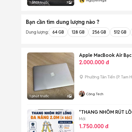
N
NguyenNga
1 phút trước
7
Bạn cần tìm
dung lượng
nào ?
Dung lượng:
64 GB
128 GB
256 GB
512 GB
Apple MacBook Air Bạc
2.000.000 đ
Phường Tân Tiến
(
P. Tam 
Công Tech
1 phút trước
3
*THANG NHÔM RÚT LỒ
Mới
1.750.000 đ