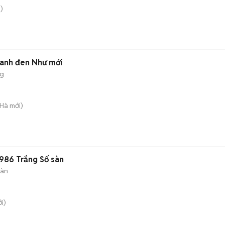
)
Xanh đen Như mới
ng
 Hà
mới)
986 Trắng Số sàn
sàn
i)