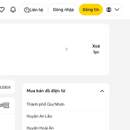
Đăng nhập
Đăng tin
Liên hệ
Xoá
lọc
a hàng
Mua bán đồ điện tử
Thành phố Qui Nhơn
ới
Huyện An Lão
Huyện Hoài Ân