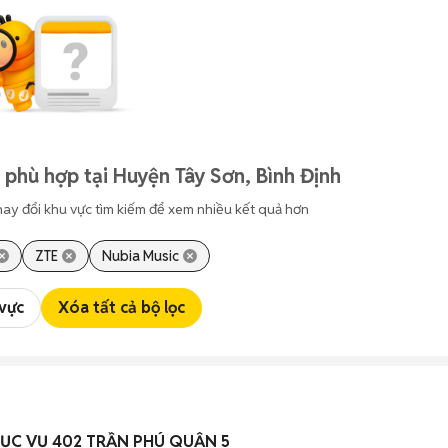
 phù hợp tại Huyện Tây Sơn, Bình Định
hay đổi khu vực tìm kiếm để xem nhiều kết quả hơn
ZTE
Nubia Music
 vực
Xóa tất cả bộ lọc
HỤC VỤ 402 TRẦN PHÚ QUẬN 5