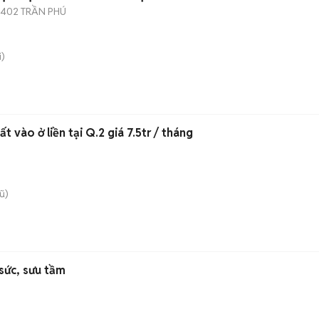
402 TRẦN PHÚ
)
t vào ở liền tại Q.2 giá 7.5tr / tháng
ũ)
sức, sưu tầm