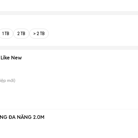
1 TB
2 TB
> 2 TB
 Like New
Hiệp
mới)
NG ĐA NĂNG 2.0M