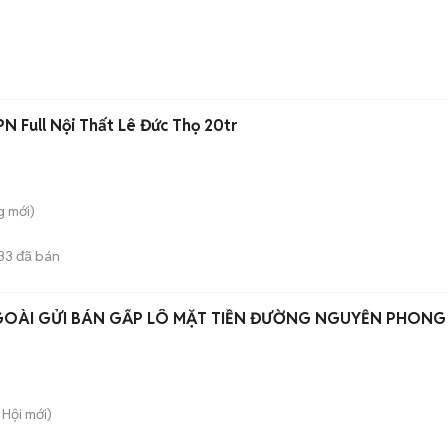
N Full Nội Thất Lê Đức Thọ 20tr
g
mới)
33
đã bán
GOÀI GỬI BÁN GẤP LÔ MẶT TIỀN ĐƯỜNG NGUYỄN PHONG
 Hội
mới)