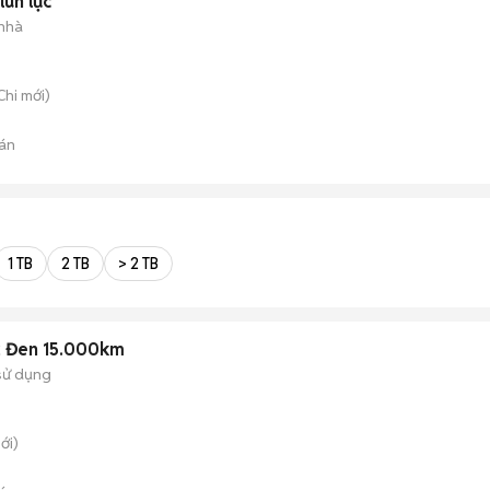
lùn lực
 nhà
Chi
mới)
án
1 TB
2 TB
> 2 TB
2 Đen 15.000km
sử dụng
ới)