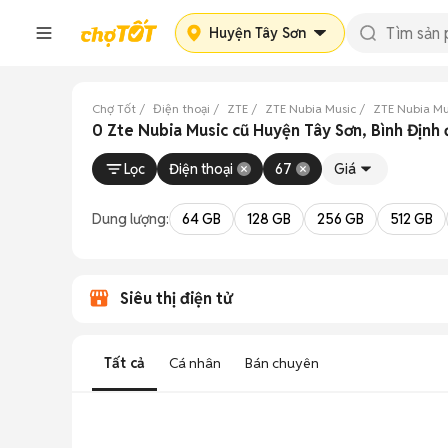
Huyện Tây Sơn
Chợ Tốt
Điện thoại
ZTE
ZTE Nubia Music
ZTE Nubia Mu
0 Zte Nubia Music cũ Huyện Tây Sơn, Bình Định
Lọc
Điện thoại
67
Giá
Dung lượng:
64 GB
128 GB
256 GB
512 GB
Siêu thị điện tử
Tất cả
Cá nhân
Bán chuyên