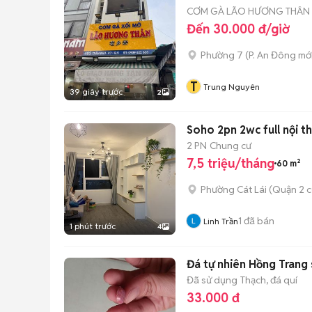
CƠM GÀ LÃO HƯƠNG THÂN 
Đến 30.000 đ/giờ
Phường 7
(
P. An Đông
mới
T
Trung Nguyên
39 giây trước
2
Soho 2pn 2wc full nội thấ
2 PN
Chung cư
7,5 triệu/tháng
60 m²
Phường Cát Lái (Quận 2 c
1
đã bán
Linh Trần
1 phút trước
4
Đá tự nhiên Hồng Trang 
Đã sử dụng
Thạch, đá quí
33.000 đ