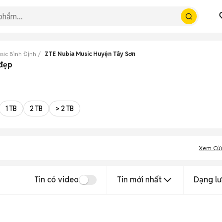
sic Bình Định
ZTE Nubia Music Huyện Tây Sơn
 đẹp
1 TB
2 TB
> 2 TB
Xem Cử
Tin có video
Tin mới nhất
Dạng lư