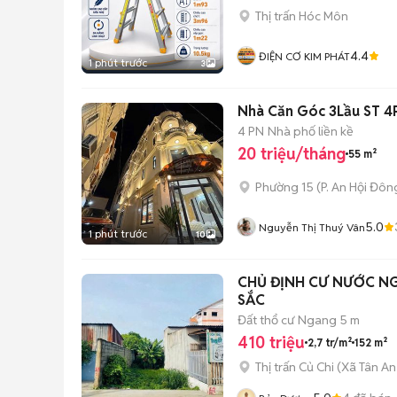
Thị trấn Hóc Môn
4.4
ĐIỆN CƠ KIM PHÁT
1 phút trước
3
Nhà Căn Góc 3Lầu ST 4P
4 PN
Nhà phố liền kề
20 triệu/tháng
55 m²
Phường 15
(
P. An Hội Đôn
5.0
Nguyễn Thị Thuý Vân
1 phút trước
10
CHỦ ĐỊNH CƯ NƯỚC N
SẮC
Đất thổ cư
Ngang 5 m
410 triệu
2,7 tr/m²
152 m²
Thị trấn Củ Chi
(
Xã Tân An