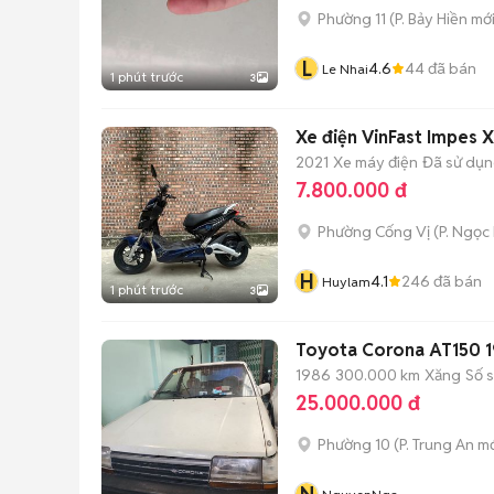
Phường 11
(
P. Bảy Hiền
mới
L
4.6
44
đã bán
Le Nhai
1 phút trước
3
Xe điện VinFast Impes 
2021
Xe máy điện
Đã sử dụ
7.800.000 đ
Phường Cống Vị
(
P. Ngọc
H
4.1
246
đã bán
Huylam
1 phút trước
3
Toyota Corona AT150 1
1986
300.000 km
Xăng
Số 
25.000.000 đ
Phường 10
(
P. Trung An
mớ