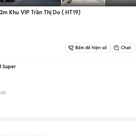
2m Khu VIP Trần Thị Do ( HT19)
Bấm để hiện số
Chat
l Super
ới)