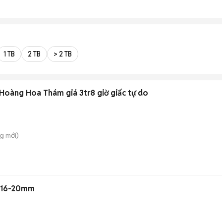
1 TB
2 TB
> 2 TB
oàng Hoa Thám giá 3tr8 giờ giấc tự do
ng
mới)
u 16-20mm