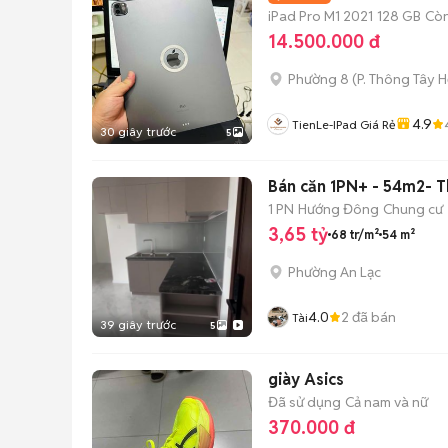
iPad Pro M1 2021
128 GB
Còn
14.500.000 đ
Phường 8
(
P. Thông Tây H
4.9
TienLe-IPad Giá Rẻ
30 giây trước
5
Bán căn 1PN+ - 54m2- T
1 PN
Hướng Đông
Chung cư
3,65 tỷ
68 tr/m²
54 m²
Phường An Lạc
4.0
2
đã bán
Tài
39 giây trước
5
giày Asics
Đã sử dụng
Cả nam và nữ
370.000 đ