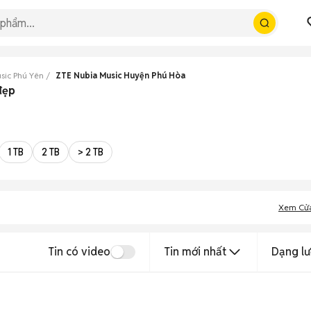
sic Phú Yên
ZTE Nubia Music Huyện Phú Hòa
đẹp
1 TB
2 TB
> 2 TB
Xem Cử
Tin có video
Tin mới nhất
Dạng lư