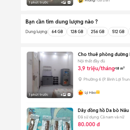
p
Phong
1 phút trước
4
Bạn cần tìm
dung lượng
nào ?
Dung lượng:
64 GB
128 GB
256 GB
512 GB
Cho thuê phòng đường H
Nội thất đầy đủ
3,9 triệu/tháng
18 m²
Phường 6
(
P. Bình Lợi Tru
Lý Hào
1 phút trước
6
Dây đồng hồ Da bò Nâ
Đã sử dụng
Cả nam và nữ
80.000 đ