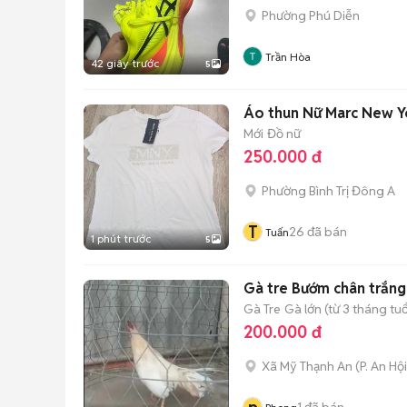
Phường Phú Diễn
Trần Hòa
42 giây trước
5
Áo thun Nữ Marc New Y
Mới
Đồ nữ
250.000 đ
Phường Bình Trị Đông A
T
26
đã bán
Tuấn
1 phút trước
5
Gà tre Bướm chân trắng 
Gà Tre
Gà lớn (từ 3 tháng tuổ
200.000 đ
Xã Mỹ Thạnh An
(
P. An Hội
1
đã bán