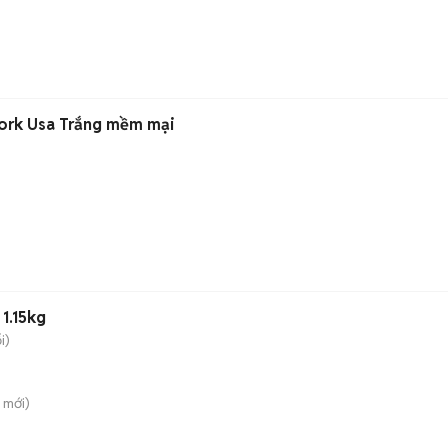
ork Usa Trắng mềm mại
1.15kg
i)
mới)