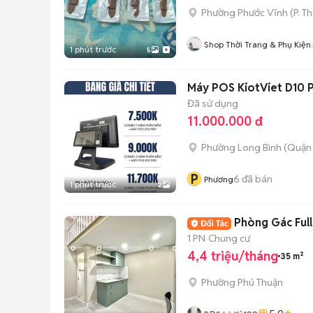
Phường Phước Vĩnh
(
P. T
Shop Thời Trang & Phụ Kiện
1 phút trước
5
Lucy-Hoang
Máy POS KiotViet D10 
Đã sử dụng
11.000.000 đ
Phường Long Bình (Quận 
P
6
đã bán
Phương
1 phút trước
2
Phòng Gác Full
1 PN
Chung cư
4,4 triệu/tháng
35 m²
Phường Phú Thuận