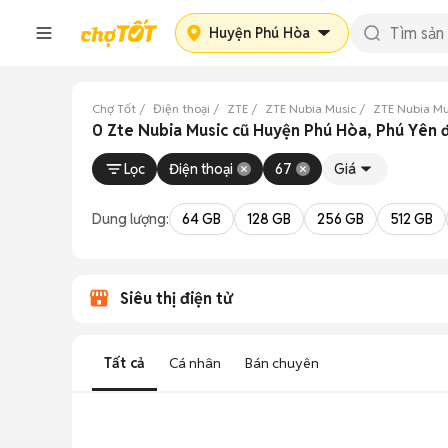
Huyện Phú Hòa
Chợ Tốt
Điện thoại
ZTE
ZTE Nubia Music
ZTE Nubia Mu
0 Zte Nubia Music cũ Huyện Phú Hòa, Phú Yên 
Lọc
Điện thoại
67
Giá
Dung lượng:
64 GB
128 GB
256 GB
512 GB
Siêu thị điện tử
Tất cả
Cá nhân
Bán chuyên