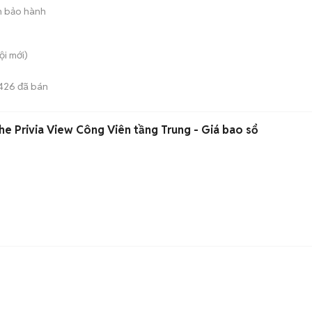
 bảo hành
ội
mới)
426
đã bán
he Privia View Công Viên tầng Trung - Giá bao sổ