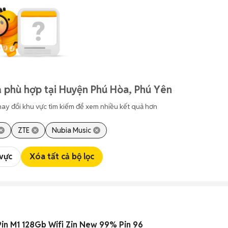
 phù hợp tại Huyện Phú Hòa, Phú Yên
hay đổi khu vực tìm kiếm để xem nhiều kết quả hơn
ZTE
Nubia Music
 vực
Xóa tất cả bộ lọc
.9in M1 128Gb Wifi Zin New 99% Pin 96