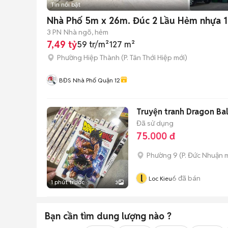
Tin nổi bật
Nhà Phố 5m x 26m. Đúc 2 Lầu Hẻm nhựa 1
3 PN
Nhà ngõ, hẻm
7,49 tỷ
59 tr/m²
127 m²
Phường Hiệp Thành
(
P. Tân Thới Hiệp
mới)
BĐS Nhà Phố Quận 12
Truyện tranh Dragon Bal
Đã sử dụng
75.000 đ
Phường 9
(
P. Đức Nhuận
m
l
6
đã bán
Loc Kieu
1 phút trước
3
Bạn cần tìm
dung lượng
nào ?