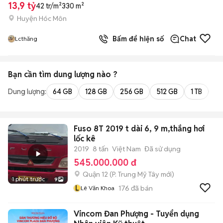
13,9 tỷ
42 tr/m²
330 m²
Huyện Hóc Môn
Bấm để hiện số
Chat
Lcthăng
Bạn cần tìm
dung lượng
nào ?
Dung lượng:
64 GB
128 GB
256 GB
512 GB
1 TB
2 
Fuso 8T 2019 t dài 6, 9 m,thắng hơi
lốc kê
2019
8 tấn
Việt Nam
Đã sử dụng
545.000.000 đ
Quận 12
(
P. Trung Mỹ Tây
mới)
1 phút trước
9
L
176
đã bán
Lê Văn Khoa
Vincom Đan Phượng - Tuyển dụng