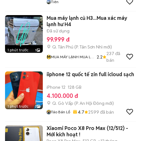
Tiên
Mua máy lạnh củ H3...Mua xác máy
lạnh hư H4
Đã sử dụng
99.999 đ
Q. Tân Phú
(
P. Tân Sơn Nhì
mới)
1 phút trước
1
237
đã
M
2.2
MUA MÁY LẠNH MUA LƯ
bán
ĐỒNG Và MUA ĐỒ CỔ
iiphone 12 quốc tế zin full icloud sạch
iPhone 12
128 GB
4.100.000 đ
Q. Gò Vấp
(
P. An Hội Đông
mới)
1 phút trước
3
4.7
2599
đã bán
Táo Bán Lổ
Xiaomi Poco X8 Pro Max (12/512) -
Mới kích hoạt !