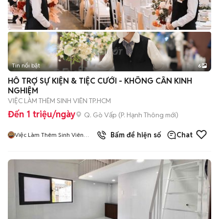
Tin nổi bật
6
+
2
HỖ TRỢ SỰ KIỆN & TIỆC CƯỚI - KHÔNG CẦN KINH
NGHIỆM
VIỆC LÀM THÊM SINH VIÊN TP.HCM
Đến 1 triệu/ngày
Q. Gò Vấp
(
P. Hạnh Thông
mới)
5
đã bán
Bấm để hiện số
Chat
Việc Làm Thêm Sinh Viên
HCM