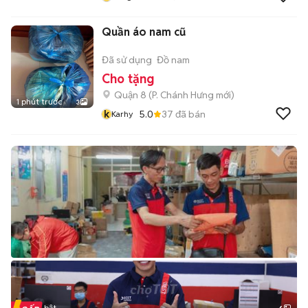
Quần áo nam cũ
Đã sử dụng
Đồ nam
Cho tặng
Quận 8
(
P. Chánh Hưng
mới)
1 phút trước
3
k
5.0
37
đã bán
Karhy
Tin nổi bật