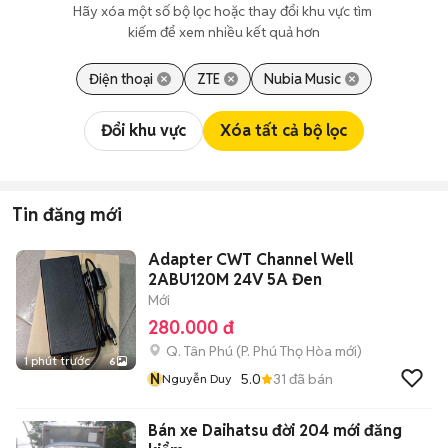
Hãy xóa một số bộ lọc hoặc thay đổi khu vực tìm 
kiếm để xem nhiều kết quả hơn
Điện thoại
ZTE
Nubia Music
Đổi khu vực
Xóa tất cả bộ lọc
Tin đăng mới
Adapter CWT Channel Well
2ABU120M 24V 5A Đen
Mới
280.000 đ
Q. Tân Phú
(
P. Phú Thọ Hòa
mới)
1 phút trước
6
N
5.0
31
đã bán
Nguyễn Duy
Bán xe Daihatsu đời 204 mới đăng