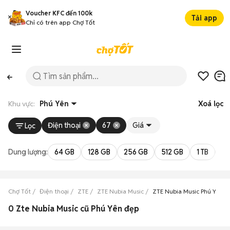
Voucher KFC đến 100k
Tải app
Chỉ có trên app Chợ Tốt
Khu vực:
Phú Yên
Xoá lọc
Điện thoại
67
Giá
Lọc
Dung lượng:
64 GB
128 GB
256 GB
512 GB
1 TB
2 
Chợ Tốt
Điện thoại
ZTE
ZTE Nubia Music
ZTE Nubia Music Phú Yên
0 Zte Nubia Music cũ Phú Yên đẹp