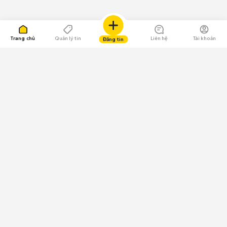
Trang chủ
Quản lý tin
Liên hệ
Tài khoản
Đăng tin
109.000 Bình chọn
Tải ứng dụng Chợ Tốt
Về Chợ Tốt
Quy chế sàn
Chính sách bảo mật
Giải quyết tranh chấp
CÔNG TY TNHH CHỢ TỐT - Người đại diện theo pháp luật:
Nguyễn Trọng Tấn; GPDKKD: 0312120782 do Sở KH & ĐT TP.HCM cấp ngày
11/01/2013;
GPMXH: 185/GP-BTTTT do Bộ Thông tin và Truyền thông
cấp ngày 09/07/2024 - Chịu trách nhiệm