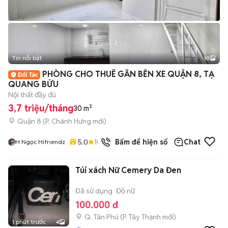
Tin nổi bật
10
+
2
PHÒNG CHO THUÊ GẦN BẾN XE QUẬN 8, TẠ
QUANG BỬU
Nội thất đầy đủ
3,7 triệu/tháng
30 m²
Quận 8
(
P. Chánh Hưng
mới)
5.0
10
đã bán
Bấm để hiện số
Chat
H Ngọc Hifriendz
Túi xách Nữ Cemery Da Đen
Đã sử dụng
Đồ nữ
100.000 đ
Q. Tân Phú
(
P. Tây Thạnh
mới)
1 phút trước
4