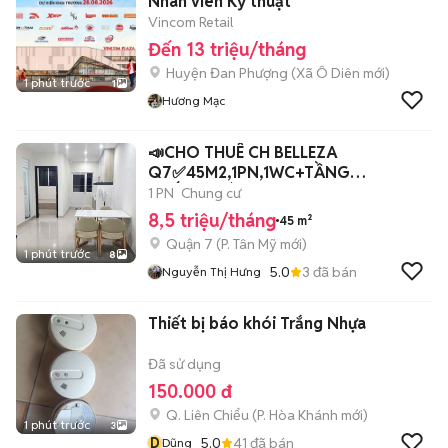
Nhân viên Kỹ thuật
Vincom Retail
Đến 13 triệu/tháng
Huyện Đan Phượng
(
Xã Ô Diên
mới)
1 phút trước
1
Hương Mạc
📣CHO THUÊ CH BELLEZA
Q7✅45M2,1PN,1WC+TẦNG
THẤP✅NHÀ ĐẸP✅NT MỚI TINH💰8.5
1 PN
Chung cư
8,5 triệu/tháng
45 m²
Quận 7
(
P. Tân Mỹ
mới)
1 phút trước
8
5.0
3
đã bán
Nguyễn Thị Hưng
Thiết bị báo khói Trắng Nhựa
Đã sử dụng
150.000 đ
Q. Liên Chiểu
(
P. Hòa Khánh
mới)
1 phút trước
3
D
5.0
41
đã bán
Dũng