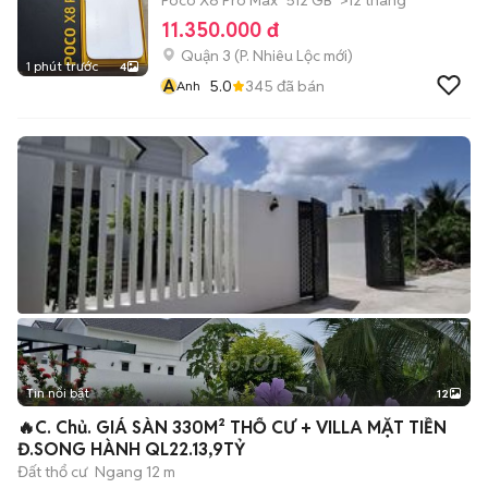
Poco X8 Pro Max
512 GB
>12 tháng
11.350.000 đ
Quận 3
(
P. Nhiêu Lộc
mới)
1 phút trước
4
A
5.0
345
đã bán
Anh
Tin nổi bật
12
+
2
🔥C. Chủ. GIÁ SÀN 330M² THỔ CƯ + VILLA MẶT TIỀN
Đ.SONG HÀNH QL22.13,9TỶ
Đất thổ cư
Ngang 12 m