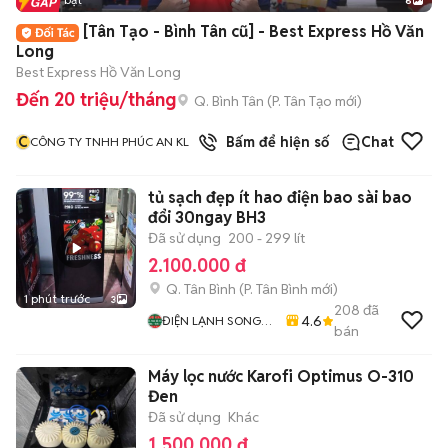
6
+
2
[Tân Tạo - Bình Tân cũ] - Best Express Hồ Văn
Long
Best Express Hồ Văn Long
Đến 20 triệu/tháng
Q. Bình Tân
(
P. Tân Tạo
mới)
C
Bấm để hiện số
Chat
CÔNG TY TNHH PHÚC AN KL
tủ sạch đẹp ít hao điện bao sài bao
đổi 30ngay BH3
Đã sử dụng
200 - 299 lít
2.100.000 đ
Q. Tân Bình
(
P. Tân Bình
mới)
1 phút trước
3
208
đã
4.6
ĐIỆN LẠNH SONG
bán
PHÁT
Máy lọc nước Karofi Optimus O-310
Đen
Đã sử dụng
Khác
1.500.000 đ