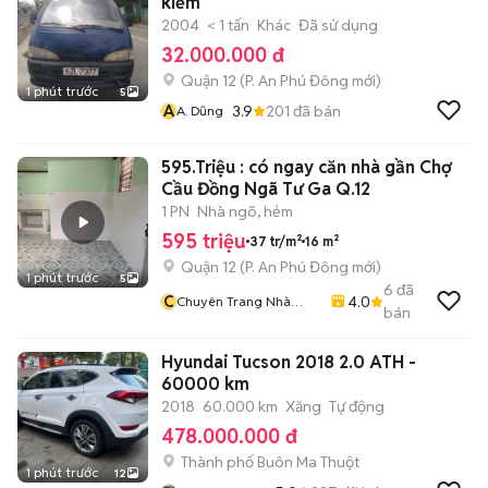
kiểm
2004
< 1 tấn
Khác
Đã sử dụng
32.000.000 đ
Quận 12
(
P. An Phú Đông
mới)
1 phút trước
5
A
3.9
201
đã bán
A. Dũng
595.Triệu : có ngay căn nhà gần Chợ
Cầu Đồng Ngã Tư Ga Q.12
1 PN
Nhà ngõ, hẻm
595 triệu
37 tr/m²
16 m²
Quận 12
(
P. An Phú Đông
mới)
1 phút trước
5
6
đã
C
4.0
Chuyên Trang Nhà
bán
Phố.đất Mặt Tiền.kho
Xưởng
Hyundai Tucson 2018 2.0 ATH -
60000 km
2018
60.000 km
Xăng
Tự động
478.000.000 đ
Thành phố Buôn Ma Thuột
1 phút trước
12