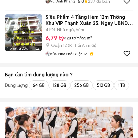
5.0
237
đã bán
Vu Dinh Khang
Siêu Phẩm 4 Tầng Hẻm 12m Thông
Khu VIP Thạnh Xuân 25. Ngay UBND
Phường
4 PN
Nhà ngõ, hẻm
6,79 tỷ
123 tr/m²
55 m²
Quận 12
(
P. Thới An
mới)
1 phút trước
11
BĐS Nhà Phố Quận 12
Bạn cần tìm
dung lượng
nào ?
Dung lượng:
64 GB
128 GB
256 GB
512 GB
1 TB
2 