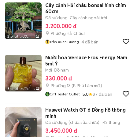
Cây cảnh Hải châu bonsai hình chim
60cm
Đã sử dụng
Cây cảnh ngoài trời
3.200.000 đ
Phường Hải Châu I
2 phút trước
1
T
4
đã bán
Trần Xuân Dương
Nước hoa Versace Eros Energy Nam
5ml Ý
Mới
Đồ nam
330.000 đ
Phường 13
(
P. Phú Lâm
mới)
3 phút trước
5
5.0
87
đã bán
Gift Tester Outlet
Huawei Watch GT 6 Đồng hồ thông
minh
Đã sử dụng (chưa sửa chữa)
>12 tháng
3.450.000 đ