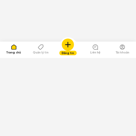
Trang chủ
Quản lý tin
Liên hệ
Tài khoản
Đăng tin
109.000 Bình chọn
Tải ứng dụng Chợ Tốt
Về Chợ Tốt
Quy chế sàn
Chính sách bảo mật
Giải quyết tranh chấp