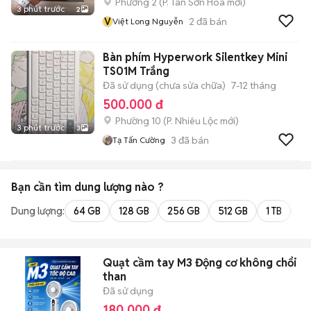
Phường 2
(
P. Tân Sơn Hòa
mới)
3 phút trước
2
V
2
đã bán
Việt Long Nguyễn
Bàn phím Hyperwork Silentkey Mini
TS01M Trắng
Đã sử dụng (chưa sửa chữa)
7-12 tháng
500.000 đ
Phường 10
(
P. Nhiêu Lộc
mới)
3 phút trước
3
3
đã bán
Tạ Tấn Cường
Bạn cần tìm
dung lượng
nào ?
Dung lượng:
64 GB
128 GB
256 GB
512 GB
1 TB
2 
Quạt cầm tay M3 Động cơ không chổi
than
Đã sử dụng
180.000 đ