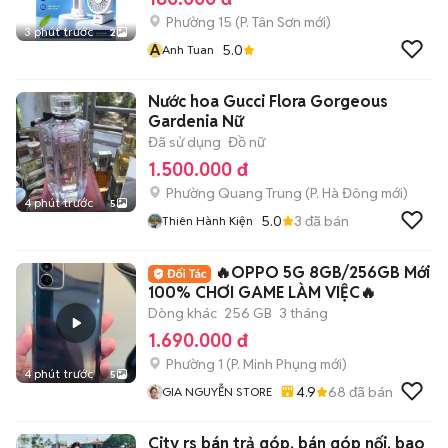
Phường 15
(
P. Tân Sơn
mới)
3 phút trước
2
A
5.0
Anh Tuan
Nước hoa Gucci Flora Gorgeous
Gardenia Nữ
Đã sử dụng
Đồ nữ
1.500.000 đ
Phường Quang Trung
(
P. Hà Đông
mới)
4 phút trước
5
5.0
3
đã bán
Thiên Hành Kiện
🔥OPPO 5G 8GB/256GB Mới
100% CHƠI GAME LÀM VIỆC🔥
Dòng khác
256 GB
3 tháng
1.690.000 đ
Phường 1
(
P. Minh Phụng
mới)
4 phút trước
5
4.9
68
đã bán
GIA NGUYỄN STORE
City rs bán trả góp. bán góp nối. bao