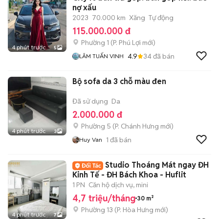
nợ xấu
2023
70.000 km
Xăng
Tự động
115.000.000 đ
Phường 1
(
P. Phú Lợi
mới)
4 phút trước
5
4.9
34
đã bán
LÂM TUẤN VINH
Bộ sofa da 3 chỗ màu đen
Đã sử dụng
Da
2.000.000 đ
Phường 5
(
P. Chánh Hưng
mới)
4 phút trước
3
1
đã bán
Huy Van
Studio Thoáng Mát ngay ĐH
Kinh Tế - ĐH Bách Khoa - Huflit
1 PN
Căn hộ dịch vụ, mini
4,7 triệu/tháng
30 m²
Phường 13
(
P. Hòa Hưng
mới)
4 phút trước
7