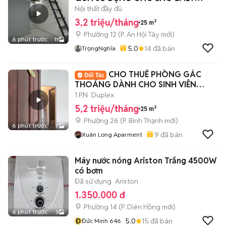
ĐƯỜNG HUỲNH VĂN NGHỆ
Nội thất đầy đủ
3,2 triệu/tháng
25 m²
Phường 12
(
P. An Hội Tây
mới)
6 phút trước
11
5.0
14
đã bán
TrọngNghĩa
CHO THUÊ PHÒNG GÁC
THOÁNG DÀNH CHO SINH VIÊN
HUTECH, GTVT, FTU
1 PN
Duplex
5,2 triệu/tháng
25 m²
Phường 26
(
P. Bình Thạnh
mới)
6 phút trước
7
9
đã bán
Xuân Long Aparment
Máy nước nóng Ariston Trắng 4500W
có bơm
Đã sử dụng
Ariston
1.350.000 đ
Phường 14
(
P. Diên Hồng
mới)
6 phút trước
3
Đ
5.0
15
đã bán
Đức Minh 646