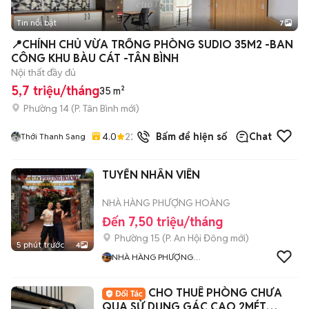
Tin nổi bật
7
+
2
📍CHÍNH CHỦ VỪA TRỐNG PHÒNG SUDIO 35M2 -BAN
CÔNG KHU BÀU CÁT -TÂN BÌNH
Nội thất đầy đủ
5,7 triệu/tháng
35 m²
Phường 14
(
P. Tân Bình
mới)
4.0
22
đã bán
Bấm để hiện số
Chat
Thới Thanh Sang
TUYỂN NHÂN VIÊN
NHÀ HÀNG PHƯỢNG HOÀNG
Đến 7,50 triệu/tháng
Phường 15
(
P. An Hội Đông
mới)
5 phút trước
4
NHÀ HÀNG PHƯỢNG
HOÀNG
CHO THUÊ PHÒNG CHƯA
QUA SỬ DỤNG GÁC CAO 2MÉT