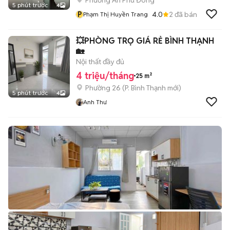
Phường An Phú Đông
5 phút trước
4
P
4.0
2
đã bán
Phạm Thị Huyền Trang
💥PHÒNG TRỌ GIÁ RẺ BÌNH THẠNH
🏡
Nội thất đầy đủ
4 triệu/tháng
25 m²
Phường 26
(
P. Bình Thạnh
mới)
5 phút trước
4
Anh Thư