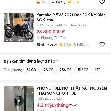
5.0
Trần Khánh Dương
Yamaha R15V3 2021 Đen 30K KM Biển
SG 9 chủ
2021
Tay côn/Moto
Đã sử dụng
28.800.000 đ
Phường Tân Tạo
4 phút trước
9
4.4
454
đã bán
VIỆT MOTOR
Bạn cần tìm
dung lượng
nào ?
Dung lượng:
64 GB
128 GB
256 GB
512 GB
1 TB
2 
PHÒNG FULL NỘI THẤT SÁT NGUYỄN
THÁI SƠN CHO THUÊ
Nội thất cao cấp
4,2 triệu/tháng
25 m²