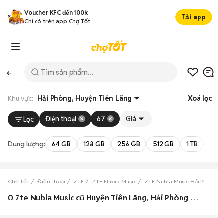
Voucher KFC đến 100k
Tải app
Chỉ có trên app Chợ Tốt
Khu vực:
Hải Phòng, Huyện Tiên Lãng
Xoá lọc
Điện thoại
67
Giá
Lọc
Dung lượng:
64 GB
128 GB
256 GB
512 GB
1 TB
2 
Chợ Tốt
Điện thoại
ZTE
ZTE Nubia Music
ZTE Nubia Music Hải Phòng
0 Zte Nubia Music cũ Huyện Tiên Lãng, Hải Phòng đẹp