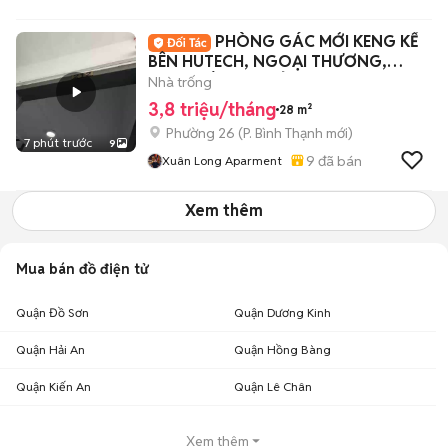
PHÒNG GÁC MỚI KENG KẾ
BÊN HUTECH, NGOẠI THƯƠNG,
GTVT SIÊU HẠT DẺ
Nhà trống
3,8 triệu/tháng
28 m²
Phường 26
(
P. Bình Thạnh
mới)
7 phút trước
9
9
đã bán
Xuân Long Aparment
Xem thêm
Mua bán đồ điện tử
Quận Đồ Sơn
Quận Dương Kinh
Quận Hải An
Quận Hồng Bàng
Quận Kiến An
Quận Lê Chân
Xem thêm