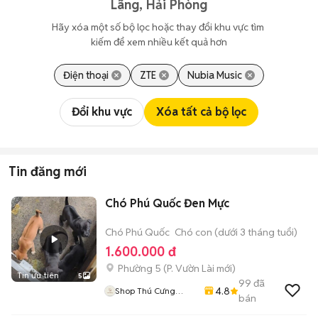
Lãng, Hải Phòng
Hãy xóa một số bộ lọc hoặc thay đổi khu vực tìm 
kiếm để xem nhiều kết quả hơn
Điện thoại
ZTE
Nubia Music
Đổi khu vực
Xóa tất cả bộ lọc
Tin đăng mới
Chó Phú Quốc Đen Mực
Chó Phú Quốc
Chó con (dưới 3 tháng tuổi)
1.600.000 đ
Phường 5
(
P. Vườn Lài
mới)
Tin ưu tiên
5
99
đã
4.8
Shop Thú Cưng
bán
PenTa