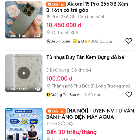
Xiaomi 15 Pro 256GB Xám
BH 6th có trả góp
15 Pro
256 GB
Còn bảo hành
10.450.000 đ
Q. Thanh Khê
1 phút trước
6
5.0
4306
đã bán
Bèo Mobile
Tủ nhựa Duy Tân Kem Đựng đồ bé
Đã sử dụng
Đồ cho bé
100.000 đ
Thành phố Thủ Đức
(
P. Long Trường
mới)
1 phút trước
1
D
5
đã bán
Dương Thị Bảo Ân
[HÀ NỘI] TUYỂN NV TƯ VẤN
BÁN HÀNG ĐIỆN MÁY AQUA
TNHH SỨC BẬT
Đến 30 triệu/tháng
Q. Hà Đông