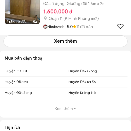
Đã sử dụng
Giường đôi 1.6m x 2m
1.600.000 đ
Quận 11
(
P. Minh Phụng
mới)
1 phút trước
3
5.0
11
đã bán
Nhuhuynh
Xem thêm
Mua bán điện thoại
Huyện Cư Jút
Huyện Đăk Glong
Huyện Đắk Mil
Huyện Đắk R'Lấp
Huyện Đắk Song
Huyện Krông Nô
Xem thêm
Tiện ích