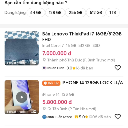
Bạn cần tìm
dung lượng
nào ?
Dung lượng:
64 GB
128 GB
256 GB
512 GB
1 TB
2 
Bán Lenovo ThinkPad i7 16GB/512GB
FHD
Intel Core i7
16 GB
512 GB
SSD
7.000.000 đ
Thành phố Thủ Đức
(
P. Bình Trưng
mới)
1 phút trước
4
3.0
16
đã bán
Thuan Dinh
IPHONE 14 128GB LOCK LL/A
iPhone 14
128 GB
5.800.000 đ
Q. Tân Bình
(
P. Tân Hòa
mới)
1 phút trước
6
5.0
1008
đã bán
Minh Tuấn Store