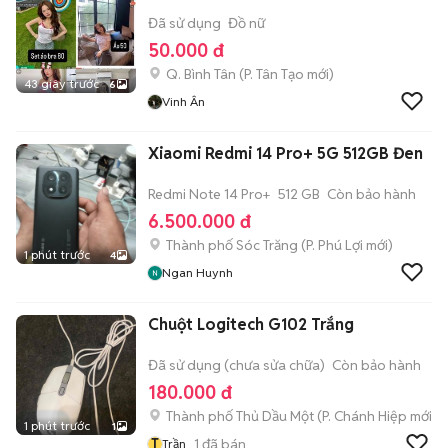
Đã sử dụng
Đồ nữ
50.000 đ
Q. Bình Tân
(
P. Tân Tạo
mới)
43 giây trước
6
Vinh Ân
Xiaomi Redmi 14 Pro+ 5G 512GB Đen
Redmi Note 14 Pro+
512 GB
Còn bảo hành
6.500.000 đ
Thành phố Sóc Trăng
(
P. Phú Lợi
mới)
1 phút trước
4
Ngan Huynh
Chuột Logitech G102 Trắng
Đã sử dụng (chưa sửa chữa)
Còn bảo hành
180.000 đ
Thành phố Thủ Dầu Một
(
P. Chánh Hiệp
mới)
1 phút trước
1
T
1
đã bán
Trần