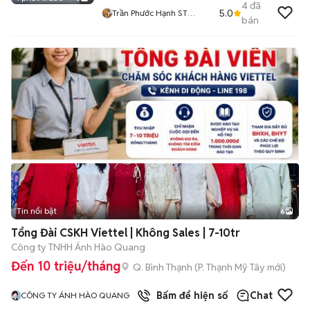
4
đã
5.0
Trần Phước Hạnh ST
bán
FARMER HOME
Tin nổi bật
6
+
2
Tổng Đài CSKH Viettel | Không Sales | 7-10tr
Công ty TNHH Ánh Hào Quang
Đến 10 triệu/tháng
Q. Bình Thạnh
(
P. Thạnh Mỹ Tây
mới)
Bấm để hiện số
Chat
CÔNG TY ÁNH HÀO QUANG