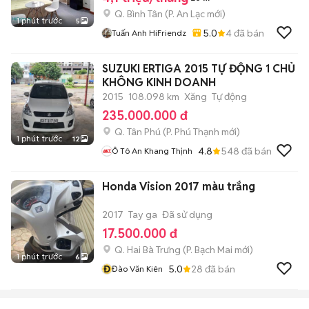
Q. Bình Tân
(
P. An Lạc
mới)
1 phút trước
5
5.0
4
đã bán
Tuấn Anh HiFriendz
SUZUKI ERTIGA 2015 TỰ ĐỘNG 1 CHỦ
KHÔNG KINH DOANH
2015
108.098 km
Xăng
Tự động
235.000.000 đ
Q. Tân Phú
(
P. Phú Thạnh
mới)
1 phút trước
12
4.8
548
đã bán
Ô Tô An Khang Thịnh
Honda Vision 2017 màu trắng
2017
Tay ga
Đã sử dụng
17.500.000 đ
Q. Hai Bà Trưng
(
P. Bạch Mai
mới)
1 phút trước
6
Đ
5.0
28
đã bán
Đào Văn Kiên