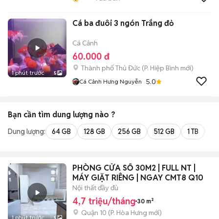
Cá ba đuôi 3 ngón Trắng đỏ
Cá Cảnh
60.000 đ
Thành phố Thủ Đức
(
P. Hiệp Bình
mới)
1 phút trước
5
5.0
Cá Cảnh Hưng Nguyễn
Bạn cần tìm
dung lượng
nào ?
Dung lượng:
64 GB
128 GB
256 GB
512 GB
1 TB
2 
PHÒNG CỬA SỔ 30M2 | FULL NT |
MÁY GIẶT RIÊNG | NGAY CMT8 Q10
Nội thất đầy đủ
4,7 triệu/tháng
30 m²
Quận 10
(
P. Hòa Hưng
mới)
1 phút trước
5