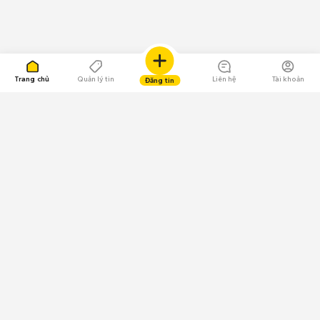
Trang chủ
Quản lý tin
Liên hệ
Tài khoản
Đăng tin
109.000 Bình chọn
Tải ứng dụng Chợ Tốt
Về Chợ Tốt
Quy chế sàn
Chính sách bảo mật
Giải quyết tranh chấp
CÔNG TY TNHH CHỢ TỐT - Người đại diện theo pháp luật:
Nguyễn Trọng Tấn; GPDKKD: 0312120782 do Sở KH & ĐT TP.HCM cấp ngày
11/01/2013;