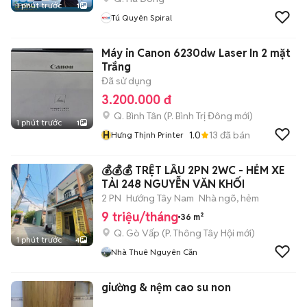
1 phút trước
1
Tú Quyên Spiral
Máy in Canon 6230dw Laser In 2 mặt
Trắng
Đã sử dụng
3.200.000 đ
Q. Bình Tân
(
P. Bình Trị Đông
mới)
1 phút trước
1
H
1.0
13
đã bán
Hưng Thịnh Printer
💰💰💰 TRỆT LẦU 2PN 2WC - HẺM XE
TẢI 248 NGUYỄN VĂN KHỐI
2 PN
Hướng Tây Nam
Nhà ngõ, hẻm
9 triệu/tháng
36 m²
Q. Gò Vấp
(
P. Thông Tây Hội
mới)
1 phút trước
4
Nhà Thuê Nguyên Căn
giường & nệm cao su non