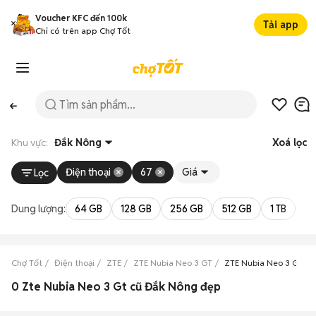
Voucher KFC đến 100k
Tải app
Chỉ có trên app Chợ Tốt
Khu vực:
Đắk Nông
Xoá lọc
Điện thoại
67
Giá
Lọc
Dung lượng:
64 GB
128 GB
256 GB
512 GB
1 TB
2 
Chợ Tốt
Điện thoại
ZTE
ZTE Nubia Neo 3 GT
ZTE Nubia Neo 3 GT Đ
0 Zte Nubia Neo 3 Gt cũ Đắk Nông đẹp