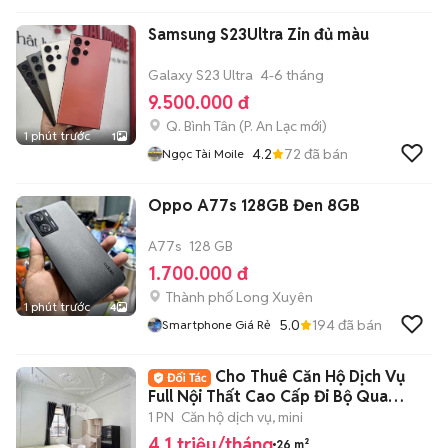
Samsung S23Ultra Zin đủ màu
Galaxy S23 Ultra
4-6 tháng
9.500.000 đ
Q. Bình Tân
(
P. An Lạc
mới)
1 phút trước
1
4.2
72
đã bán
Ngọc Tài Moile
Oppo A77s 128GB Đen 8GB
A77s
128 GB
1.700.000 đ
Thành phố Long Xuyên
1 phút trước
4
5.0
194
đã bán
Smartphone Giá Rẻ
Cho Thuê Căn Hộ Dịch Vụ
Full Nội Thất Cao Cấp Đi Bộ Qua
Aeon Bình Tân
1 PN
Căn hộ dịch vụ, mini
4,1 triệu/tháng
26 m²