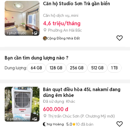
Căn hộ Studio Sơn Trà gần biển
Căn hộ dịch vụ, mini
4,6 triệu/tháng
Phường An Hải Bắc
1 phút trước
5
Cộng Đồng Nhà Đất
Bạn cần tìm
dung lượng
nào ?
Dung lượng:
64 GB
128 GB
256 GB
512 GB
1 TB
2 
Bán quạt điều hòa 45L nakami đang
dùng êm khỏe
Đã sử dụng
Khác
600.000 đ
Thị trấn Chúc Sơn
(
P. Chương Mỹ
mới)
2 phút trước
4
5.0
10
đã bán
Ng Hoàng