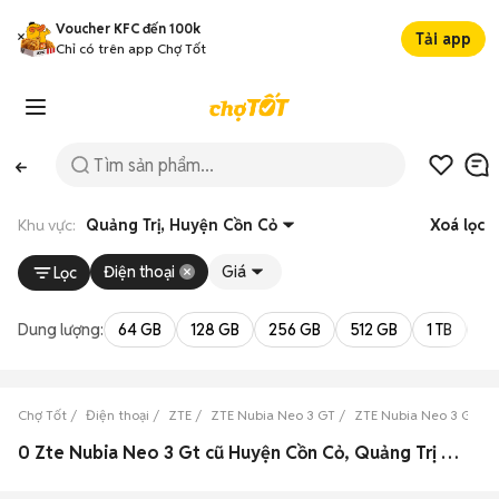
Voucher KFC đến 100k
Tải app
Chỉ có trên app Chợ Tốt
Khu vực:
Quảng Trị, Huyện Cồn Cỏ
Xoá lọc
Điện thoại
Giá
Lọc
Dung lượng:
64 GB
128 GB
256 GB
512 GB
1 TB
2 
Chợ Tốt
Điện thoại
ZTE
ZTE Nubia Neo 3 GT
ZTE Nubia Neo 3 GT Qu
0 Zte Nubia Neo 3 Gt cũ Huyện Cồn Cỏ, Quảng Trị đẹp