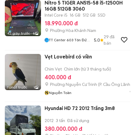
Nitro 5 TIGER AN515-58 i5-12500H
16GB 512GB 3060
Intel Core i5
16 GB
512 GB
SSD
18.990.000 đ
Phường Hòa Khánh Nam
42 giây trước
5
29
đã
5.0
TT Center 603 Tôn Đức
bán
Thắng Hòa Khánh
Vẹt Lovebird có viền
Chim Vẹt
Chim lớn (từ 3 tháng tuổi)
400.000 đ
Phường Nguyễn Cư Trinh
(
P. Cầu Ông Lãnh
mớ
1 phút trước
1
N
Nguyễn Toàn
Hyundai HD 72 2012 Trắng 3m8
2012
3 tấn
Đã sử dụng
380.000.000 đ