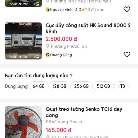
Phường Tân Hòa
(
P. Hố Nai
mới)
1 phút trước
9
n
4.0
23
đã bán
Nguyen Vinh
Cục đẩy công suất HK Sound 8000 2
kênh
2.500.000 đ
Phường Phước Tân
Q
Quang Dũng
1 phút trước
2
Bạn cần tìm
dung lượng
nào ?
Dung lượng:
64 GB
128 GB
256 GB
512 GB
1 TB
2 
Quạt treo tường Senko TC16 day
dong
Đã sử dụng
Senko
165.000 đ
Xã Tân Kiên
(
Xã Tân Nhựt
mới)