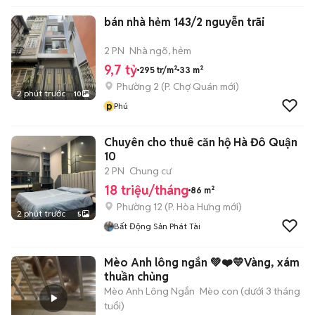
bán nhà hẻm 143/2 nguyễn trãi
2 PN
Nhà ngõ, hẻm
9,7 tỷ
295 tr/m²
33 m²
Phường 2
(
P. Chợ Quán
mới)
2 phút trước
10
p
Phú
Chuyên cho thuê căn hộ Hà Đô Quận
10
2 PN
Chung cư
18 triệu/tháng
86 m²
Phường 12
(
P. Hòa Hưng
mới)
2 phút trước
5
Bất Động Sản Phát Tài
Mèo Anh lông ngắn 💚❤️💛Vàng, xám
thuần chủng
Mèo Anh Lông Ngắn
Mèo con (dưới 3 tháng
tuổi)