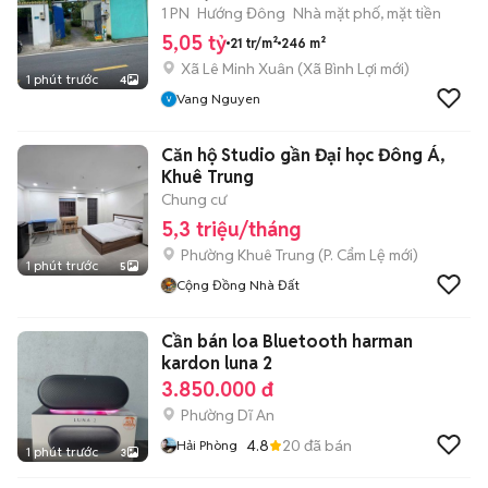
1 PN
Hướng Đông
Nhà mặt phố, mặt tiền
5,05 tỷ
21 tr/m²
246 m²
Xã Lê Minh Xuân
(
Xã Bình Lợi
mới)
1 phút trước
4
Vang Nguyen
Căn hộ Studio gần Đại học Đông Á,
Khuê Trung
Chung cư
5,3 triệu/tháng
Phường Khuê Trung
(
P. Cẩm Lệ
mới)
1 phút trước
5
Cộng Đồng Nhà Đất
Cần bán loa Bluetooth harman
kardon luna 2
3.850.000 đ
Phường Dĩ An
4.8
20
đã bán
Hải Phòng
1 phút trước
3