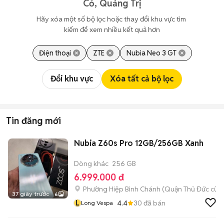
Cỏ, Quảng Trị
Hãy xóa một số bộ lọc hoặc thay đổi khu vực tìm 
kiếm để xem nhiều kết quả hơn
Điện thoại
ZTE
Nubia Neo 3 GT
Đổi khu vực
Xóa tất cả bộ lọc
Tin đăng mới
Nubia Z60s Pro 12GB/256GB Xanh
Dòng khác
256 GB
6.999.000 đ
Phường Hiệp Bình Chánh (Quận Thủ Đức cũ)
37 giây trước
6
L
4.4
30
đã bán
Long Vespa