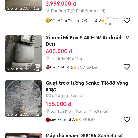
2.999.000 đ
2 phút trước
2
Phường 7
(
P. Bình Đông
mới)
187
đã
4.9
Cửa Hàng Thanh Lý Đồ
bán
Cũ Mới
Xiaomi Mi Box S 4K HDR Android TV
Đen
600.000 đ
Thị trấn Hóc Môn
4.6
557
đã bán
Lộc Phát
2 phút trước
2
Quạt treo tường Senko T1688 Vàng
nhạt
Đã sử dụng
Senko
155.000 đ
Xã Tân Kiên
(
Xã Tân Nhựt
mới)
2 phút trước
1
4.8
6
đã bán
Kim Khuê
Máy chà nhám DSB185 Xanh đã sử