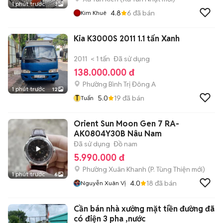
1 phút trước
3
4.8
6
đã bán
Kim Khuê
Kia K3000S 2011 1.1 tấn Xanh
2011
< 1 tấn
Đã sử dụng
138.000.000 đ
Phường Bình Trị Đông A
1 phút trước
12
T
5.0
19
đã bán
Tuấn
Orient Sun Moon Gen 7 RA-
AK0804Y30B Nâu Nam
Đã sử dụng
Đồ nam
5.990.000 đ
Phường Xuân Khanh
(
P. Tùng Thiện
mới)
1 phút trước
6
4.0
18
đã bán
Nguyễn Xuân Vị
Cần bán nhà xưởng mặt tiền đường đã
có điện 3 pha ,nước