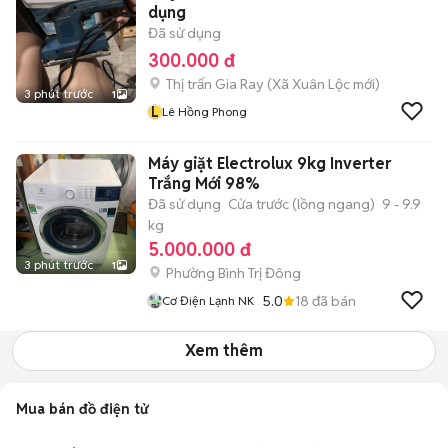
dụng
Đã sử dụng
300.000 đ
Thị trấn Gia Ray
(
Xã Xuân Lộc
mới)
3 phút trước
1
L
Lê Hồng Phong
Máy giặt Electrolux 9kg Inverter
Trắng Mới 98%
Đã sử dụng
Cửa trước (lồng ngang)
9 - 9.9
kg
5.000.000 đ
3 phút trước
1
Phường Bình Trị Đông
5.0
18
đã bán
Cơ Điện Lạnh NK
Xem thêm
Mua bán đồ điện tử