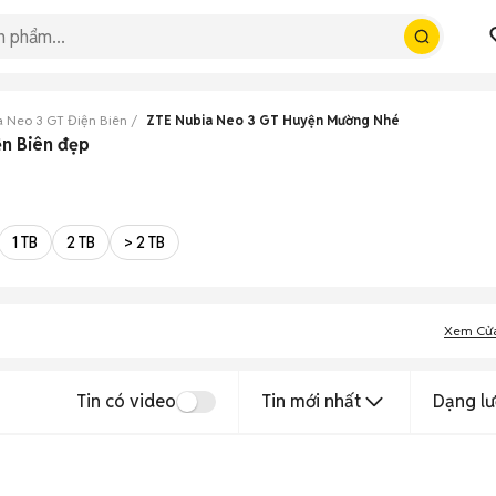
a Neo 3 GT Điện Biên
ZTE Nubia Neo 3 GT Huyện Mường Nhé
ện Biên đẹp
1 TB
2 TB
> 2 TB
Xem Cử
Tin có video
Tin mới nhất
Dạng lư