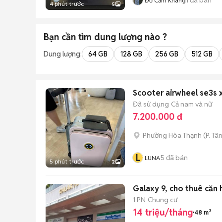
Đỗ Cẩm Khang
4 phút trước
5
Bạn cần tìm
dung lượng
nào ?
Dung lượng:
64 GB
128 GB
256 GB
512 GB
Scooter airwheel se3s x
Đã sử dụng
Cả nam và nữ
7.200.000 đ
Phường Hòa Thạnh
(
P. Tâ
L
5
đã bán
LUNA
5 phút trước
2
Galaxy 9, cho thuê căn 
1 PN
Chung cư
14 triệu/tháng
48 m²