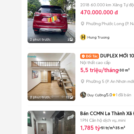
2018
60.000 km
Xăng
Tự đ
470.000.000 đ
Phường Phước Long
(
P. 
H
Hung Truong
2 phút trước
2
DUPLEX MỚI 1
Nội thất cao cấp
5,5 triệu/tháng
30 m²
Phường 5
(
P. An Nhơn
mới
5.0
1
đã bán
Duy Cường
2 phút trước
12
Bán CCMN La Thành Xã Đ
1 PN
Căn hộ dịch vụ, mini
1,785 tỷ
51 tr/m²
35 m²