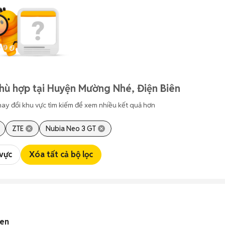
hù hợp tại Huyện Mường Nhé, Điện Biên
hay đổi khu vực tìm kiếm để xem nhiều kết quả hơn
ZTE
Nubia Neo 3 GT
 vực
Xóa tất cả bộ lọc
đen