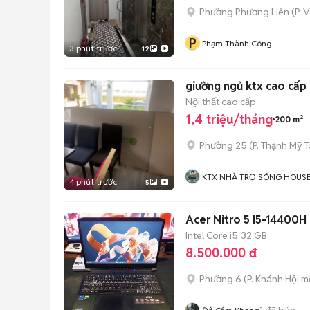
Phường Phương Liên
(
P. 
P
Phạm Thành Công
3 phút trước
12
Nội thất cao cấp
1,4 triệu/tháng
200 m²
Phường 25
(
P. Thạnh Mỹ 
KTX NHÀ TRỌ SÓNG HOUS
4 phút trước
5
Acer Nitro 5 I5-14400H
Intel Core i5
32 GB
8.500.000 đ
Phường 6
(
P. Khánh Hội
mớ
1
đã bán