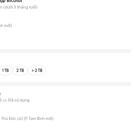
ụp Bicolor
 (dưới 3 tháng tuổi)
nh
mới)
1 TB
2 TB
> 2 TB
n
5 cc
Đã sử dụng
 Thủ Đức cũ)
(
P. Tam Bình
mới)