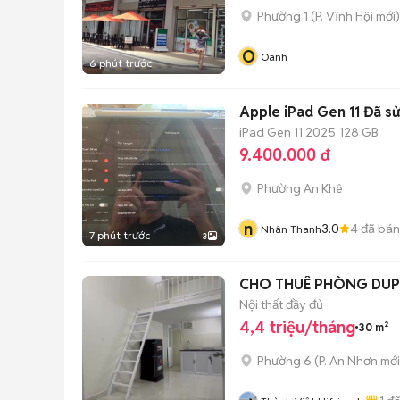
Phường 1
(
P. Vĩnh Hội
mới)
O
Oanh
6 phút trước
Apple iPad Gen 11 Đã s
iPad Gen 11 2025
128 GB
9.400.000 đ
Phường An Khê
n
3.0
4
đã bán
Nhân Thanh
7 phút trước
3
CHO THUÊ PHÒNG DUP
Nội thất đầy đủ
4,4 triệu/tháng
30 m²
Phường 6
(
P. An Nhơn
mới