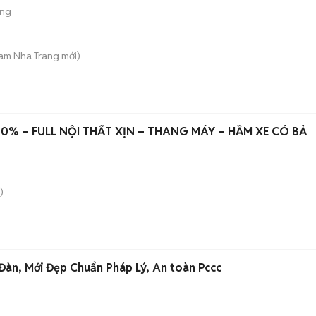
ộng
Nam Nha Trang
mới)
00% – FULL NỘI THẤT XỊN – THANG MÁY – HẦM XE CÓ BẢ
)
àn, Mới Đẹp Chuẩn Pháp Lý, An toàn Pccc