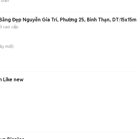
 bán
ằng Đẹp Nguyễn Gia Trí, Phường 25, Bình Thạn, DT:15x15m
ất cao cấp
Tây
mới)
ch Like new