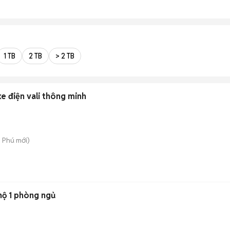
1 TB
2 TB
> 2 TB
e điện vali thông minh
n Phú
mới)
hộ 1 phòng ngủ