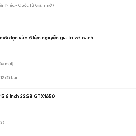
Văn Miếu - Quốc Tử Giám
mới)
giường ngủ ktx cao cấp mới dọn vào ở liền nguyễn gia trí võ oanh
Tây
mới)
12
đã bán
E
 15.6 inch 32GB GTX1650
i)