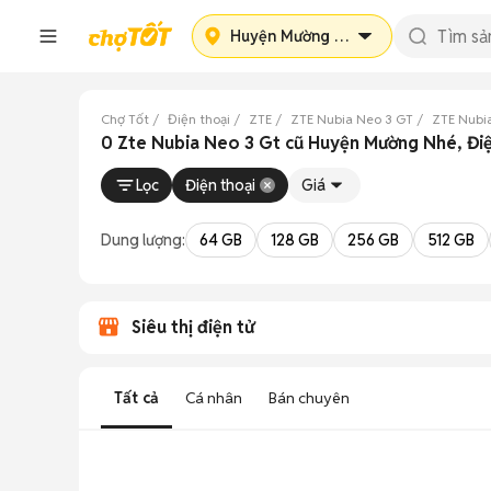
Huyện Mường Nhé
Chợ Tốt
Điện thoại
ZTE
ZTE Nubia Neo 3 GT
ZTE Nubi
0 Zte Nubia Neo 3 Gt cũ Huyện Mường Nhé, Đi
Lọc
Điện thoại
Giá
Dung lượng:
64 GB
128 GB
256 GB
512 GB
Siêu thị điện tử
Tất cả
Cá nhân
Bán chuyên