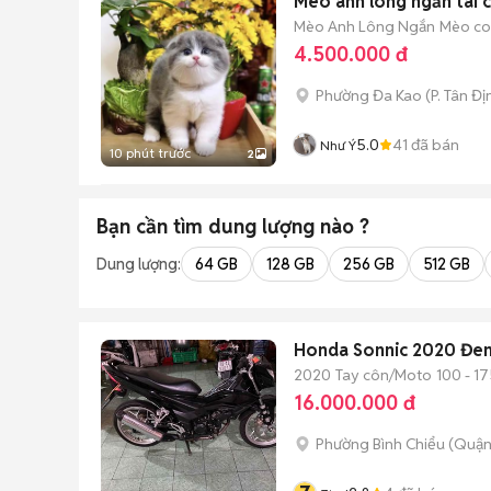
Mèo anh lông ngắn tai c
Mèo Anh Lông Ngắn
Mèo con
4.500.000 đ
Phường Đa Kao
(
P. Tân Đị
5.0
41
đã bán
Như Ý
10 phút trước
2
Bạn cần tìm
dung lượng
nào ?
Dung lượng:
64 GB
128 GB
256 GB
512 GB
Honda Sonnic 2020 Đe
2020
Tay côn/Moto
100 - 17
16.000.000 đ
Phường Bình Chiểu (Quận