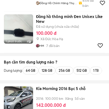
654
đã
Đồng Hồ Chính Hãng Thụy
bán
Sỹ
Đồng hồ thông minh Đen Unisex Like
New
Đã sử dụng (chưa sửa chữa)
100.000 đ
Xã Đức Hòa Hạ
1 phút trước
2
7
đã bán
HM
Bạn cần tìm
dung lượng
nào ?
Dung lượng:
64 GB
128 GB
256 GB
512 GB
1 TB
2 
Kia Morning 2016 Bạc 5 chỗ
2016
100.000 km
Xăng
Số sàn
142.000.000 đ