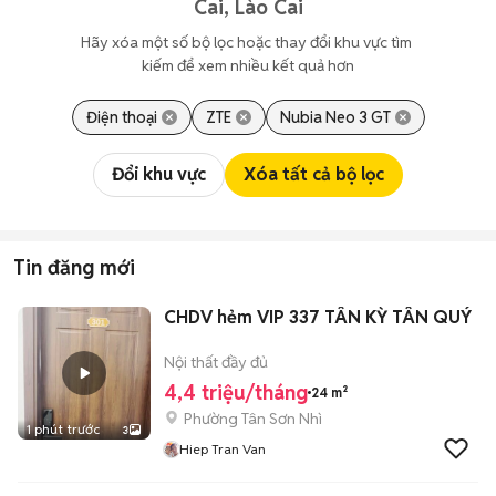
Cai, Lào Cai
Hãy xóa một số bộ lọc hoặc thay đổi khu vực tìm 
kiếm để xem nhiều kết quả hơn
Điện thoại
ZTE
Nubia Neo 3 GT
Đổi khu vực
Xóa tất cả bộ lọc
Tin đăng mới
CHDV hẻm VIP 337 TÂN KỲ TÂN QUÝ
Nội thất đầy đủ
4,4 triệu/tháng
24 m²
Phường Tân Sơn Nhì
1 phút trước
3
Hiep Tran Van