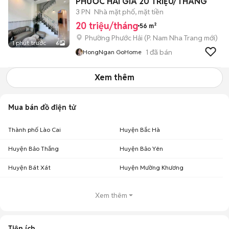
PHƯỚC HẢI GIÁ 20 TRIỆU/THÁNG
3 PN
Nhà mặt phố, mặt tiền
20 triệu/tháng
56 m²
Phường Phước Hải
(
P. Nam Nha Trang
mới)
1 phút trước
6
1
đã bán
HongNgan GoHome
Xem thêm
Mua bán đồ điện tử
Thành phố Lào Cai
Huyện Bắc Hà
Huyện Bảo Thắng
Huyện Bảo Yên
Huyện Bát Xát
Huyện Mường Khương
Xem thêm
Tiện ích