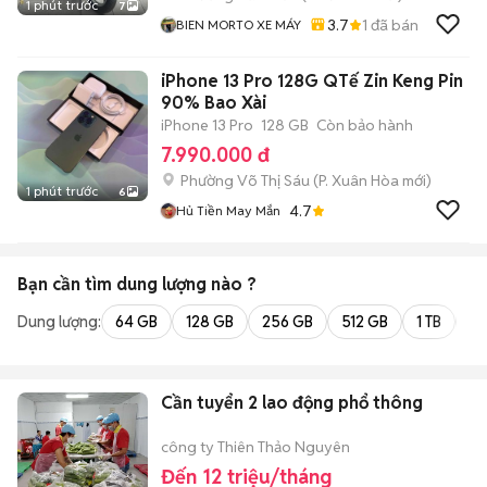
1 phút trước
7
3.7
1
đã bán
BIEN MORTO XE MÁY
iPhone 13 Pro 128G QTế Zin Keng Pin
90% Bao Xài
iPhone 13 Pro
128 GB
Còn bảo hành
7.990.000 đ
Phường Võ Thị Sáu
(
P. Xuân Hòa
mới)
1 phút trước
6
4.7
Hủ Tiền May Mắn
Bạn cần tìm
dung lượng
nào ?
Dung lượng:
64 GB
128 GB
256 GB
512 GB
1 TB
2 
Cần tuyển 2 lao động phổ thông
công ty Thiên Thảo Nguyên
Đến 12 triệu/tháng