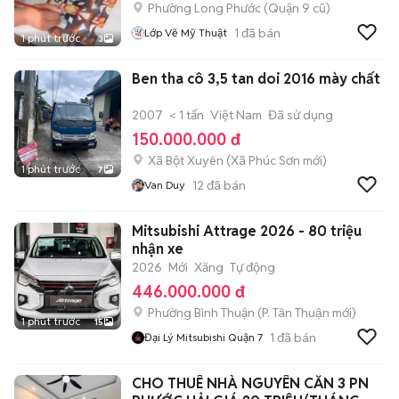
Phường Long Phước (Quận 9 cũ)
1
đã bán
Lớp Vẽ Mỹ Thuật
1 phút trước
3
Ben tha cô 3,5 tan doi 2016 mày chất
2007
< 1 tấn
Việt Nam
Đã sử dụng
150.000.000 đ
Xã Bột Xuyên
(
Xã Phúc Sơn
mới)
1 phút trước
7
12
đã bán
Van Duy
Mitsubishi Attrage 2026 - 80 triệu
nhận xe
2026
Mới
Xăng
Tự động
446.000.000 đ
Phường Bình Thuận
(
P. Tân Thuận
mới)
1 phút trước
15
1
đã bán
Đại Lý Mitsubishi Quận 7
CHO THUÊ NHÀ NGUYÊN CĂN 3 PN