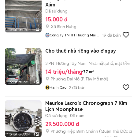
Xám
Đã sử dụng
15.000 đ
Xã Bình Hưng
1 phút trước
1
19
đã bán
Công Ty TNHH Thương Mại
Truyền Phát
Cho thuê nhà riêng vào ở ngay
3 PN
Hướng Tây Nam
Nhà mặt phố, mặt tiền
14 triệu/tháng
77 m²
Phường Đại Mỗ
(
P. Tây Mỗ
mới)
1 phút trước
7
H
2
đã bán
Hanh Cao
Maurice Lacroix Chronograph 7 Kim
Lịch Moonphase
Đã sử dụng
Đồ nam
29.500.000 đ
Phường Hiệp Bình Chánh (Quận Thủ Đức cũ)
1 phút trước
6