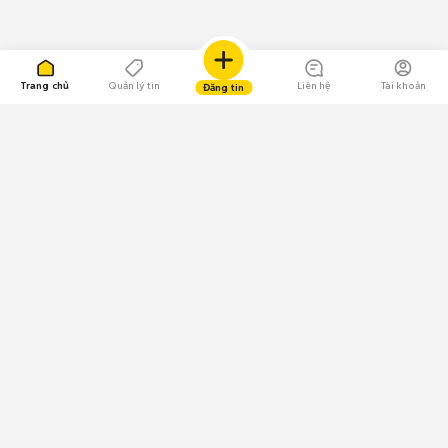
Trang chủ
Quản lý tin
Liên hệ
Tài khoản
Đăng tin
109.000 Bình chọn
Tải ứng dụng Chợ Tốt
Về Chợ Tốt
Quy chế sàn
Chính sách bảo mật
Giải quyết tranh chấp
CÔNG TY TNHH CHỢ TỐT - Người đại diện theo pháp luật:
Nguyễn Trọng Tấn; GPDKKD: 0312120782 do Sở KH & ĐT TP.HCM cấp ngày
11/01/2013;
GPMXH: 185/GP-BTTTT do Bộ Thông tin và Truyền thông