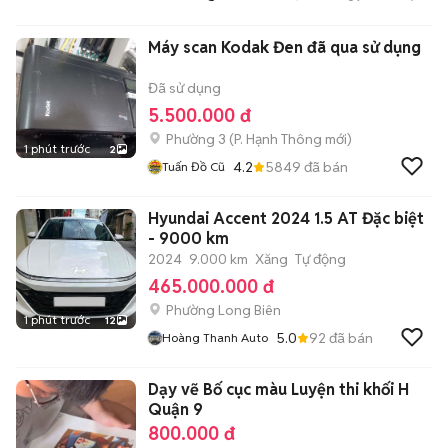
Máy scan Kodak Đen đã qua sử dụng
Đã sử dụng
5.500.000 đ
Phường 3
(
P. Hạnh Thông
mới)
1 phút trước
2
4.2
5849
đã bán
Tuấn Đồ Cũ
Hyundai Accent 2024 1.5 AT Đặc biệt
- 9000 km
2024
9.000 km
Xăng
Tự động
465.000.000 đ
Phường Long Biên
1 phút trước
12
5.0
92
đã bán
Hoàng Thanh Auto
Dạy vẽ Bố cục màu Luyện thi khối H
Quận 9
800.000 đ