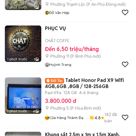
Phường Thạnh Lộc
(
P. An Phú Đông
mới)
1 phút trước
1
Đ
Đỗ Văn Hợp
PHỤC VỤ
CHẤT COFFE
Đến 6,50 triệu/tháng
Phường 11
(
P. Bình Phú
mới)
1 phút trước
1
Huỳnh Trang
Tablet Honor Pad X9 Wifi
4GB,6GB ,8GB / 128-256GB
Pad X9a
128 GB
4-6 tháng
3.800.000 đ
Phường 5
(
P. Hòa Bình
mới)
1 phút trước
6
142
đã
4.8
Cửa Hàng Thành Đạt
bán
Mobile Quận 11
Khung sắt 2.5m x 1m x 1.5m Xanh,