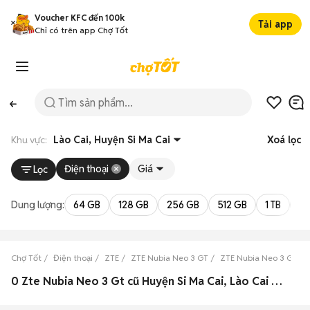
Voucher KFC đến 100k
Tải app
Chỉ có trên app Chợ Tốt
Khu vực:
Lào Cai, Huyện Si Ma Cai
Xoá lọc
Điện thoại
Giá
Lọc
Dung lượng:
64 GB
128 GB
256 GB
512 GB
1 TB
2 
Chợ Tốt
Điện thoại
ZTE
ZTE Nubia Neo 3 GT
ZTE Nubia Neo 3 GT Là
0 Zte Nubia Neo 3 Gt cũ Huyện Si Ma Cai, Lào Cai đẹp