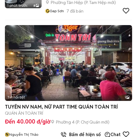
Phường Tân Hiệp
(
P. Tam Hiệp
mới)
1 phút trước
8
G
7
đã bán
Gap Sơn
Tin nổi bật
1
TUYỂN NV NAM, NỮ PART TIME QUÁN TOÀN TRÍ
QUÁN ĂN TOÀN TRÍ
Đến 40.000 đ/giờ
Phường 4
(
P. Chợ Quán
mới)
N
Bấm để hiện số
Chat
Nguyễn Thị Thảo