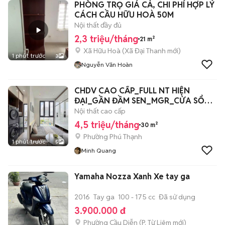
PHÒNG TRỌ GIÁ CẢ, CHI PHÍ HỢP LÝ
CÁCH CẦU HỮU HOÀ 50M
Nội thất đầy đủ
2,3 triệu/tháng
21 m²
Xã Hữu Hoà
(
Xã Đại Thanh
mới)
1 phút trước
3
Nguyễn Văn Hoàn
CHDV CAO CẤP_FULL NT HIỆN
ĐẠI_GẦN ĐẦM SEN_MGR_CỬA SỔ
TRỜI
Nội thất cao cấp
4,5 triệu/tháng
30 m²
Phường Phú Thạnh
1 phút trước
5
Minh Quang
Yamaha Nozza Xanh Xe tay ga
2016
Tay ga
100 - 175 cc
Đã sử dụng
3.900.000 đ
Phường Cầu Diễn
(
P. Từ Liêm
mới)