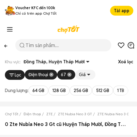
Voucher KFC đến 100k
Tải app
Chỉ có trên app Chợ Tốt
Khu vực:
Đồng Tháp, Huyện Tháp Mười
Xoá lọc
Điện thoại
67
Giá
Lọc
Dung lượng:
64 GB
128 GB
256 GB
512 GB
1 TB
2 
Chợ Tốt
Điện thoại
ZTE
ZTE Nubia Neo 3 GT
ZTE Nubia Neo 3 GT Đ
0 Zte Nubia Neo 3 Gt cũ Huyện Tháp Mười, Đồng Tháp đẹp