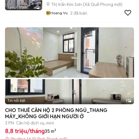
Thị trấn Kim Sơn
(
Xã Quế Phong
mới)
1 phút trước
4
H
2
đã bán
Hoang Vu
Tin nổi bật
7
+
2
CHO THUÊ CĂN HỘ 2 PHÒNG NGỦ_THANG
MÁY_KHÔNG GIỚI HẠN NGƯỜI Ở
2 PN
Căn hộ dịch vụ, mini
8,8 triệu/tháng
35 m²
Phường 14
(
P. Bình Thạnh
mới)