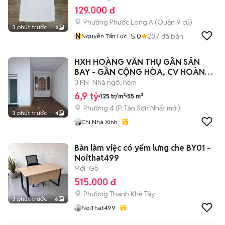
129.000 đ
Phường Phước Long A (Quận 9 cũ)
3 phút trước
3
N
5.0
237
đã bán
Nguyễn Tấn Lực
HXH HOÀNG VĂN THỤ GẦN SÂN
BAY - GẦN CỘNG HÒA, CV HOÀNG
VĂN THỤ.
3 PN
Nhà ngõ, hẻm
6,9 tỷ
125 tr/m²
55 m²
Phường 4
(
P. Tân Sơn Nhất
mới)
3 phút trước
4
Chi Nhà Xinh
Bàn làm việc có yếm lưng che BY01 -
Noithat499
Mới
Gỗ
515.000 đ
Phường Thanh Khê Tây
3 phút trước
6
NoiThat499