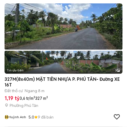
Tin ưu tiên
3
327M(8x40m) MẶT TIỀN NHỰA P. PHÚ TÂN- Đường XE
16T
Đất thổ cư
Ngang 8 m
1,19 tỷ
3,6 tr/m²
327 m²
Phường Phú Tân
H
5.0
9
đã bán
Huỳnh Anh