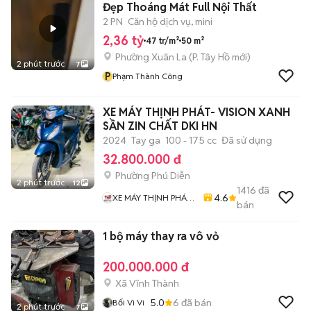
Đẹp Thoáng Mát Full Nội Thất
2 PN
Căn hộ dịch vụ, mini
2,36 tỷ
47 tr/m²
50 m²
Phường Xuân La
(
P. Tây Hồ
mới)
2 phút trước
7
P
Phạm Thành Công
XE MÁY THỊNH PHÁT- VISION XANH
SẦN ZIN CHẤT DKI HN
2024
Tay ga
100 - 175 cc
Đã sử dụng
32.800.000 đ
Phường Phú Diễn
2 phút trước
12
1416
đã
4.6
XE MÁY THỊNH PHÁT
bán
XE LƯỚT GIÁ RẺ
1 bộ máy thay ra vô vỏ
200.000.000 đ
Xã Vĩnh Thành
5.0
6
đã bán
Bối Vi Vi
2 phút trước
7