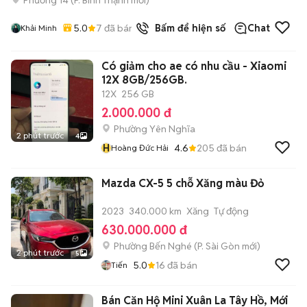
5.0
7
đã bán
Bấm để hiện số
Chat
Khải Minh
Có giảm cho ae có nhu cầu - Xiaomi
12X 8GB/256GB.
12X
256 GB
2.000.000 đ
Phường Yên Nghĩa
2 phút trước
4
H
4.6
205
đã bán
Hoàng Đức Hải
Mazda CX-5 5 chỗ Xăng màu Đỏ
2023
340.000 km
Xăng
Tự động
630.000.000 đ
Phường Bến Nghé
(
P. Sài Gòn
mới)
2 phút trước
5
5.0
16
đã bán
Tiến
Bán Căn Hộ Mini Xuân La Tây Hồ, Mới