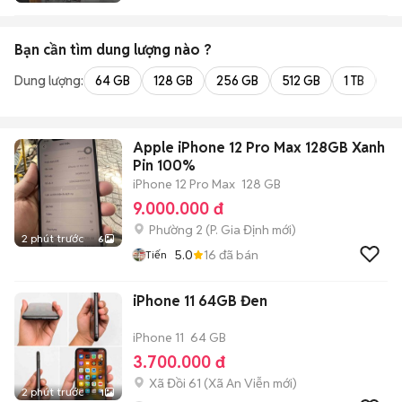
Bạn cần tìm
dung lượng
nào ?
Dung lượng:
64 GB
128 GB
256 GB
512 GB
1 TB
2 
Apple iPhone 12 Pro Max 128GB Xanh
Pin 100%
iPhone 12 Pro Max
128 GB
9.000.000 đ
Phường 2
(
P. Gia Định
mới)
2 phút trước
6
5.0
16
đã bán
Tiến
iPhone 11 64GB Đen
iPhone 11
64 GB
3.700.000 đ
Xã Đồi 61
(
Xã An Viễn
mới)
2 phút trước
1