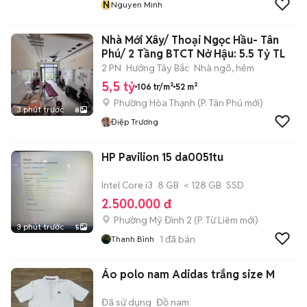
N
Nguyen Minh
Nhà Mới Xây/ Thoại Ngọc Hầu- Tân
Phú/ 2 Tầng BTCT Nở Hậu: 5.5 Tỷ TL
2 PN
Hướng Tây Bắc
Nhà ngõ, hẻm
5,5 tỷ
106 tr/m²
52 m²
Phường Hòa Thạnh
(
P. Tân Phú
mới)
3 phút trước
8
Điệp Trương
HP Pavilion 15 da0051tu
Intel Core i3
8 GB
< 128 GB
SSD
2.500.000 đ
Phường Mỹ Đình 2
(
P. Từ Liêm
mới)
3 phút trước
5
1
đã bán
Thanh Bình
Áo polo nam Adidas trắng size M
Đã sử dụng
Đồ nam