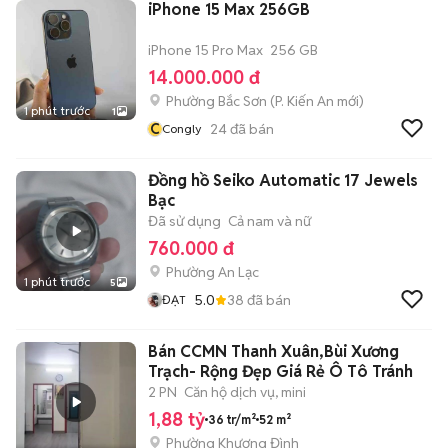
iPhone 15 Max 256GB
iPhone 15 Pro Max
256 GB
14.000.000 đ
Phường Bắc Sơn
(
P. Kiến An
mới)
1 phút trước
1
C
24
đã bán
Congly
Đồng hồ Seiko Automatic 17 Jewels
Bạc
Đã sử dụng
Cả nam và nữ
760.000 đ
Phường An Lạc
1 phút trước
5
5.0
38
đã bán
ĐẠT
Bán CCMN Thanh Xuân,Bùi Xương
Trạch- Rộng Đẹp Giá Rẻ Ô Tô Tránh
2 PN
Căn hộ dịch vụ, mini
1,88 tỷ
36 tr/m²
52 m²
Phường Khương Đình