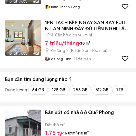
1 phút trước
8
P
Phạm Thành Công
1PN TÁCH BẾP NGAY SÂN BAY FULL
NT AN NINH ĐẦY ĐỦ TIỆN NGHI TÂN
BÌNH
1 PN
Căn hộ dịch vụ, mini
7 triệu/tháng
30 m²
Phường 2
(
P. Tân Sơn Hòa
mới)
1 phút trước
9
11
đã bán
Lê Công Tính
Bạn cần tìm
dung lượng
nào ?
Dung lượng:
64 GB
128 GB
256 GB
512 GB
1 TB
2 
Bán đất có nhà ở ở Quế Phong
Đất thổ cư
1,75 tỷ
16 tr/m²
110 m²