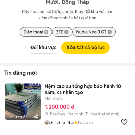
Mười, Đồng Tháp
Hãy xóa một số bộ lọc hoặc thay đổi khu vực tìm 
kiếm để xem nhiều kết quả hơn
Điện thoại
ZTE
Nubia Neo 3 GT
Đổi khu vực
Xóa tất cả bộ lọc
Tin đăng mới
Nệm cao su tổng hợp bảo hành 10
năm, cs nhân tạo
Mới
Khác
1.200.000 đ
Phường Hòa Minh
(
P. Hòa Khánh
mới)
1 phút trước
3
4.5
1
đã bán
Lê Hoàng