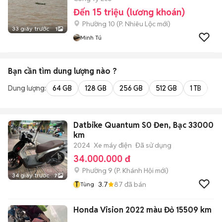
Đến 15 triệu (lương khoán)
Phường 10
(
P. Nhiêu Lộc
mới)
33 giây trước
1
Minh Tú
Bạn cần tìm
dung lượng
nào ?
Dung lượng:
64 GB
128 GB
256 GB
512 GB
1 TB
2 
Datbike Quantum S0 Đen, Bạc 33000
km
2024
Xe máy điện
Đã sử dụng
34.000.000 đ
Phường 9
(
P. Khánh Hội
mới)
34 giây trước
7
T
3.7
87
đã bán
Tùng
Honda Vision 2022 màu Đỏ 15509 km