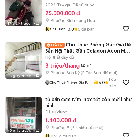
2022
Tay ga
Đã sử dụng
25.000.000 đ
Phường Bình Hưng Hòa
37 giây trước
4
k
3.0
6
đã bán
Kiet Tuan
Cho Thuê Phòng Gác Giá Rẻ
Sẵn Nội Thất Gần Celadon Aeon Mall
Tân Phú
Nội thất đầy đủ
3 triệu/tháng
30 m²
Phường Sơn Kỳ
(
P. Tân Sơn Nhì
mới)
38 giây trước
4
1
đã
5.0
Cho Thuê Phòng Giá Rẻ
bán
Tại TP-HCM
tủ bán cơm tấm inox tốt còn mới i như
hình
Đã sử dụng
1.400.000 đ
Phường 9
(
P. Nhiêu Lộc
mới)
40 giây trước
1
H
4
đã bán
Huy