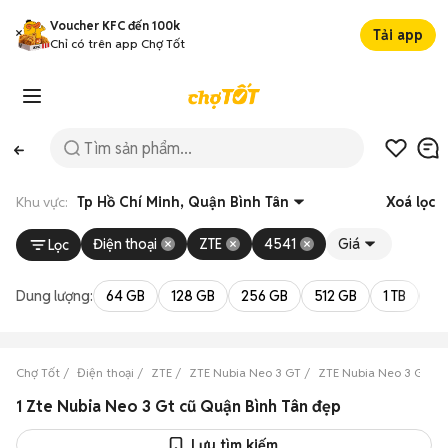
Voucher KFC đến 100k
Tải app
Chỉ có trên app Chợ Tốt
Khu vực:
Tp Hồ Chí Minh, Quận Bình Tân
Xoá lọc
Điện thoại
ZTE
4541
Giá
Lọc
Dung lượng:
64 GB
128 GB
256 GB
512 GB
1 TB
2 
Chợ Tốt
Điện thoại
ZTE
ZTE Nubia Neo 3 GT
ZTE Nubia Neo 3 GT Tp
1 Zte Nubia Neo 3 Gt cũ Quận Bình Tân đẹp
Lưu tìm kiếm