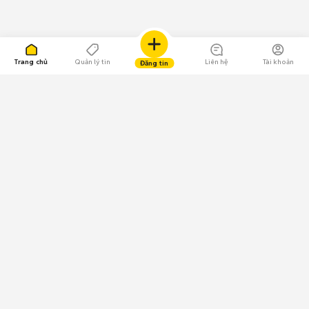
Trang chủ
Quản lý tin
Liên hệ
Tài khoản
Đăng tin
109.000 Bình chọn
Tải ứng dụng Chợ Tốt
Về Chợ Tốt
Quy chế sàn
Chính sách bảo mật
Giải quyết tranh chấp
CÔNG TY TNHH CHỢ TỐT - Người đại diện theo pháp luật:
Nguyễn Trọng Tấn; GPDKKD: 0312120782 do Sở KH & ĐT TP.HCM cấp ngày
11/01/2013;
GPMXH: 185/GP-BTTTT do Bộ Thông tin và Truyền thông