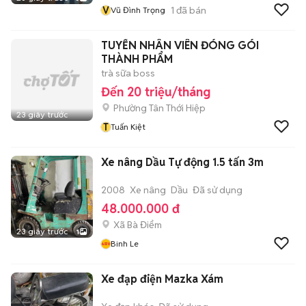
V
1
đã bán
Vũ Đình Trọng
TUYỂN NHÂN VIÊN ĐÓNG GÓI
THÀNH PHẨM
trà sữa boss
Đến 20 triệu/tháng
Phường Tân Thới Hiệp
23 giây trước
T
Tuấn Kiệt
Xe nâng Dầu Tự động 1.5 tấn 3m
2008
Xe nâng
Dầu
Đã sử dụng
48.000.000 đ
Xã Bà Điểm
23 giây trước
1
Binh Le
Xe đạp điện Mazka Xám