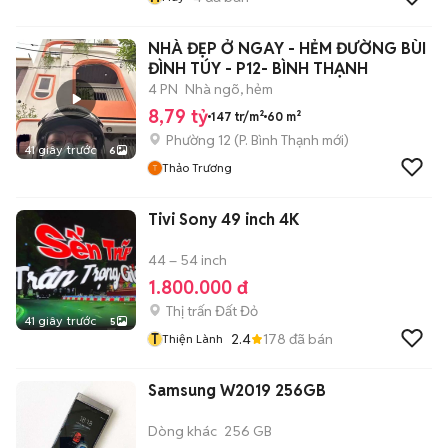
NHÀ ĐẸP Ở NGAY - HẺM ĐƯỜNG BÙI
ĐÌNH TÚY - P12- BÌNH THẠNH
4 PN
Nhà ngõ, hẻm
8,79 tỷ
147 tr/m²
60 m²
Phường 12
(
P. Bình Thạnh
mới)
41 giây trước
6
Thảo Trương
Tivi Sony 49 inch 4K
44 – 54 inch
1.800.000 đ
Thị trấn Đất Đỏ
41 giây trước
5
T
2.4
178
đã bán
Thiện Lành
Samsung W2019 256GB
Dòng khác
256 GB