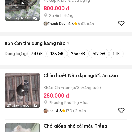
Xe đạp khác
Đã sử dụng
800.000 đ
Xã Bình Hưng
26 giây trước
2
4.5
6
đã bán
Thanh Duy
Bạn cần tìm
dung lượng
nào ?
Dung lượng:
64 GB
128 GB
256 GB
512 GB
1 TB
2 
Chim hoét Nâu dạn người, ăn cám
Khác
Chim lớn (từ 3 tháng tuổi)
280.000 đ
Phường Phú Thọ Hòa
27 giây trước
1
4.8
170
đã bán
Tkz
Chó giống nhỏ cái màu Trắng