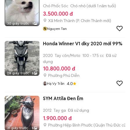
Chó Phốc Sóc
Chó nhỏ (dưới 1 năm tuổi)
3.500.000 đ
Xã Minh Thành
(
P. Chơn Thành
mới)
30 giây trước
1
N
Nguyen Tan
Honda Winner V1 dky 2020 mới 99%
2020
Tay côn/Moto
100 - 175 cc
Đã sử
dụng
10.800.000 đ
28 giây trước
5
Phường Phú Diễn
4.0
Hạ Vy Trần
SYM Attila Đen Êm
2012
Tay ga
Đã sử dụng
1.900.000 đ
Phường Hiệp Bình Phước (Quận Thủ Đức cũ)
31 giây trước
5