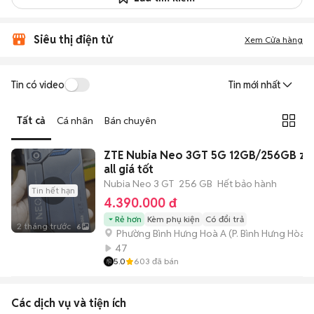
Siêu thị điện tử
Xem Cửa hàng
Tin có video
Tin mới nhất
Tất cả
Cá nhân
Bán chuyên
ZTE Nubia Neo 3GT 5G 12GB/256GB zi
all giá tốt
Nubia Neo 3 GT
256 GB
Hết bảo hành
Tin hết hạn
4.390.000 đ
Rẻ hơn
Kèm phụ kiện
Có đổi trả
2 tháng trước
6
Phường Bình Hưng Hoà A
(
P. Bình Hưng Hòa
m
47
5.0
603
đã bán
Các dịch vụ và tiện ích