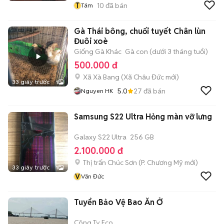
T
10
đã bán
Tám
Gà Thái bông, chuối tuyết Chân lùn
Đuôi xoè
Giống Gà Khác
Gà con (dưới 3 tháng tuổi)
500.000 đ
Xã Xà Bang
(
Xã Châu Đức
mới)
33 giây trước
1
5.0
27
đã bán
Nguyen HK
Samsung S22 Ultra Hỏng màn vỡ lưng
Galaxy S22 Ultra
256 GB
2.100.000 đ
Thị trấn Chúc Sơn
(
P. Chương Mỹ
mới)
33 giây trước
1
V
Văn Đức
Tuyển Bảo Vệ Bao Ăn Ở
Công Ty Eco