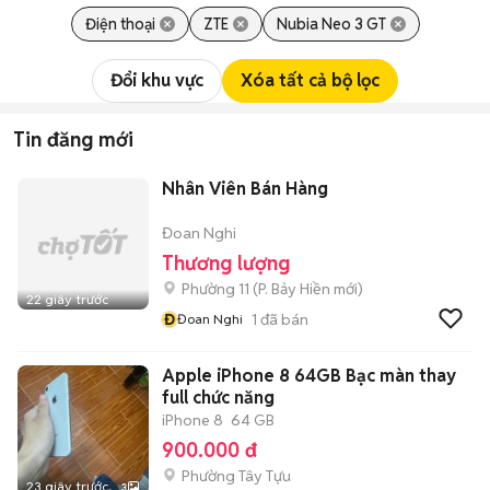
Điện thoại
ZTE
Nubia Neo 3 GT
Đổi khu vực
Xóa tất cả bộ lọc
Tin đăng mới
Nhân Viên Bán Hàng
Đoan Nghi
Thương lượng
Phường 11
(
P. Bảy Hiền
mới)
22 giây trước
Đ
1
đã bán
Đoan Nghi
Apple iPhone 8 64GB Bạc màn thay
full chức năng
iPhone 8
64 GB
900.000 đ
Phường Tây Tựu
23 giây trước
3