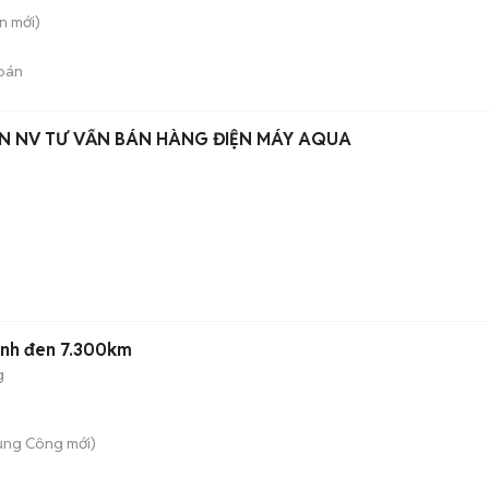
ên
mới)
bán
ỂN NV TƯ VẤN BÁN HÀNG ĐIỆN MÁY AQUA
anh đen 7.300km
g
ụng Công
mới)