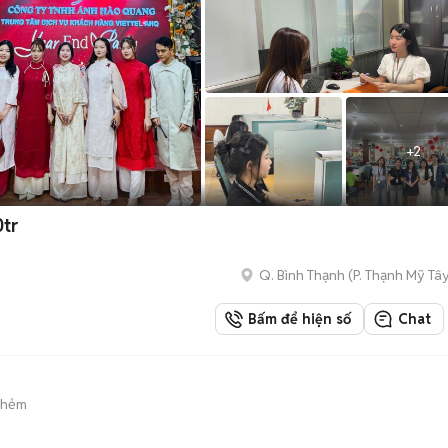
+
2
g Sales | 7-10tr
Q. Bình Thạnh
(
P. Thạnh Mỹ Tâ
Bấm để hiện số
Chat
 hẻm