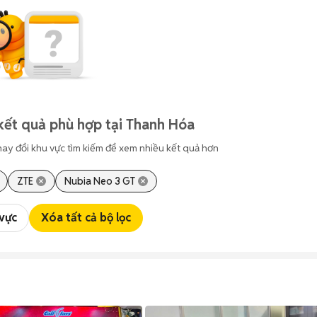
kết quả phù hợp tại Thanh Hóa
hay đổi khu vực tìm kiếm để xem nhiều kết quả hơn
ZTE
Nubia Neo 3 GT
 vực
Xóa tất cả bộ lọc