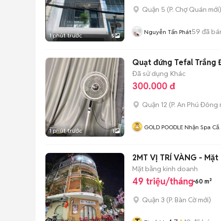
Quận 5
(
P. Chợ Quán
mới
59
đã bá
Nguyễn Tấn Phát
1 phút trước
5
Quạt đứng Tefal Trắng Đ
Đã sử dụng
Khác
300.000 đ
Quận 12
(
P. An Phú Đông
GOLD POODLE Nhận Spa Cắ
1 phút trước
1
Tỉa Lông Cún Tại Nhà Khách
2MT VỊ TRÍ VÀNG - Mặt 
Mặt bằng kinh doanh
49 triệu/tháng
60 m²
Quận 3
(
P. Bàn Cờ
mới)