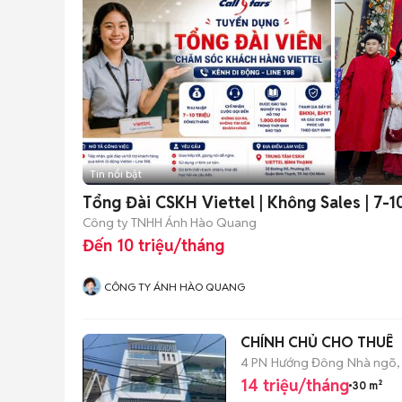
Tin nổi bật
Tổng Đài CSKH Viettel | Khôn
Công ty TNHH Ánh Hào Quang
Đến 10 triệu/tháng
CÔNG TY ÁNH HÀO QUANG
CHÍNH CHỦ CHO THUÊ
4 PN
Hướng Đông
Nhà ngõ,
14 triệu/tháng
30 m²