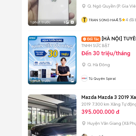
Q. Ngô Quyền
(
P. Gia Vi
T
4.5
4
đã 
TRAN SONG HA
1 phút trước
5
[HÀ NỘI] TUY
TNHH SỨC BẬT
Đến 30 triệu/tháng
Q. Hà Đông
Tú Quyên Spiral
1 phút trước
1
Mazda Mazda 3 2019 X
2019
7.300 km
Xăng
Tự độn
395.000.000 đ
Huyện Văn Giang
(
Xã Ph