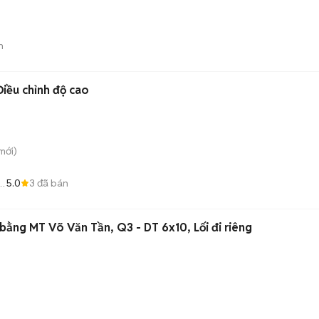
)
n
iều chỉnh độ cao
mới)
5.0
3
đã bán
t
bằng MT Võ Văn Tần, Q3 - DT 6x10, Lối đi riêng