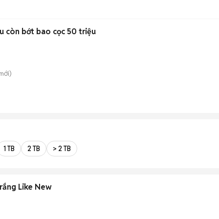
u còn bớt bao cọc 50 triệu
mới)
1 TB
2 TB
> 2 TB
rắng Like New