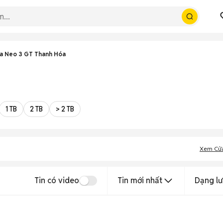
a Neo 3 GT Thanh Hóa
1 TB
2 TB
> 2 TB
Xem Cử
Tin có video
Tin mới nhất
Dạng lư