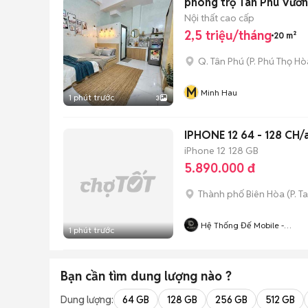
phòng trọ Tân Phú Vườn
Nội thất cao cấp
2,5 triệu/tháng
20 m²
Q. Tân Phú
(
P. Phú Thọ Hò
M
Minh Hau
1 phút trước
3
IPHONE 12 64 - 128 CH/a
iPhone 12
128 GB
5.890.000 đ
Thành phố Biên Hòa
(
P. T
Hệ Thống Đế Mobile -
1 phút trước
Demobile.vn
Bạn cần tìm
dung lượng
nào ?
Dung lượng:
64 GB
128 GB
256 GB
512 GB