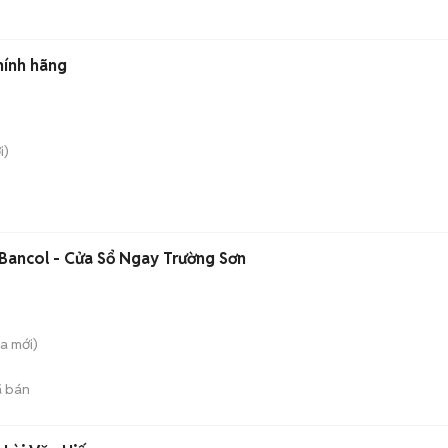
hính hãng
i)
Bancol - Cửa Sổ Ngay Trường Sơn
̀a
mới)
 bán