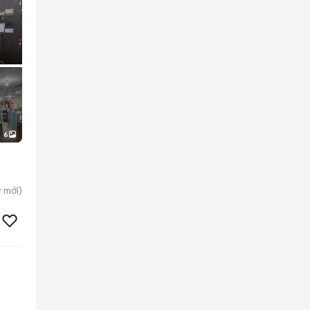
6
y
mới)