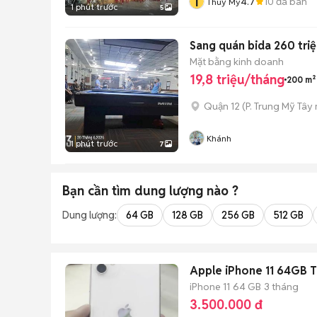
T
4.7
10
đã bán
Thuỷ My
1 phút trước
5
Sang quán bida 260 triệ
Mặt bằng kinh doanh
19,8 triệu/tháng
200 m²
Quận 12
(
P. Trung Mỹ Tây
Khánh
1 phút trước
7
Bạn cần tìm
dung lượng
nào ?
Dung lượng:
64 GB
128 GB
256 GB
512 GB
Apple iPhone 11 64GB T
iPhone 11
64 GB
3 tháng
3.500.000 đ