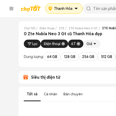
Thanh Hóa
Chợ Tốt
Điện thoại
ZTE
ZTE Nubia Neo 3 GT
ZTE Nubi
0 Zte Nubia Neo 3 Gt cũ Thanh Hóa đẹp
Lọc
Điện thoại
67
Giá
Dung lượng:
64 GB
128 GB
256 GB
512 GB
Siêu thị điện tử
Tất cả
Cá nhân
Bán chuyên