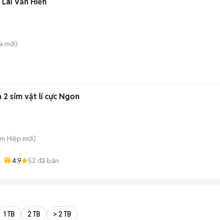
 Lài Văn Hiến
a
mới)
 2 sim vật lí cực Ngon
am Hiệp
mới)
4.9
52
đã bán
1 TB
2 TB
> 2 TB