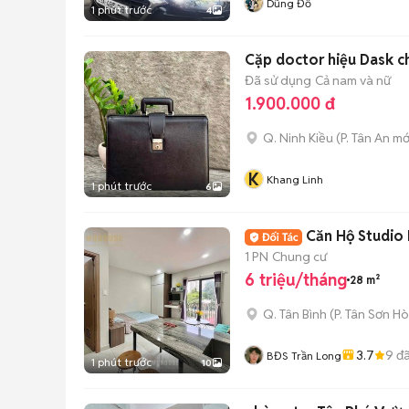
Dũng Đỗ
1 phút trước
4
Cặp doctor hiệu Dask c
Đã sử dụng
Cả nam và nữ
1.900.000 đ
Q. Ninh Kiều
(
P. Tân An
mớ
K
Khang Linh
1 phút trước
6
Căn Hộ Studio 
1 PN
Chung cư
6 triệu/tháng
28 m²
Q. Tân Bình
(
P. Tân Sơn Ho
3.7
9
đã
BĐS Trần Long
1 phút trước
10