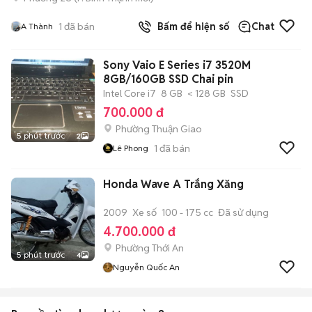
1
đã bán
Bấm để hiện số
Chat
A Thành
Sony Vaio E Series i7 3520M
8GB/160GB SSD Chai pin
Intel Core i7
8 GB
< 128 GB
SSD
700.000 đ
Phường Thuận Giao
5 phút trước
2
1
đã bán
Lê Phong
Honda Wave A Trắng Xăng
2009
Xe số
100 - 175 cc
Đã sử dụng
4.700.000 đ
Phường Thới An
5 phút trước
4
Nguyễn Quốc An