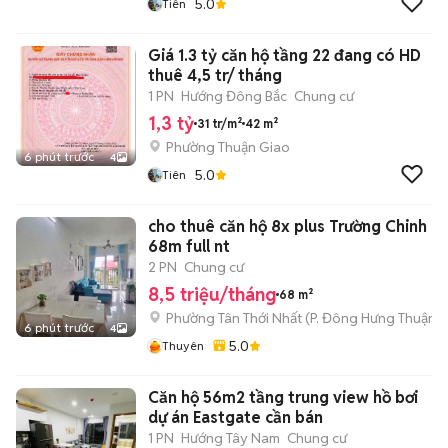
5.0
Tiên
Giá 1.3 tỷ căn hộ tầng 22 đang có HD
thuê 4,5 tr/ tháng
1 PN
Hướng Đông Bắc
Chung cư
1,3 tỷ
31 tr/m²
42 m²
Phường Thuận Giao
6 phút trước
4
5.0
Tiên
cho thuê căn hộ 8x plus Trường Chinh .
68m full nt
2 PN
Chung cư
8,5 triệu/tháng
68 m²
Phường Tân Thới Nhất
(
P. Đông Hưng Thuận
m
6 phút trước
4
5.0
Thuyên
Căn hộ 56m2 tầng trung view hồ bơi
dự án Eastgate cần bán
1 PN
Hướng Tây Nam
Chung cư