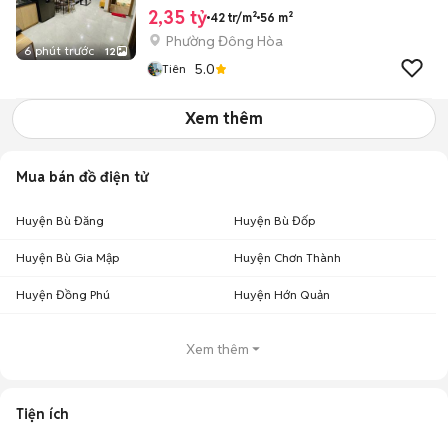
2,35 tỷ
42 tr/m²
56 m²
Phường Đông Hòa
6 phút trước
12
5.0
Tiên
Xem thêm
Mua bán đồ điện tử
Huyện Bù Đăng
Huyện Bù Đốp
Huyện Bù Gia Mập
Huyện Chơn Thành
Huyện Đồng Phú
Huyện Hớn Quản
Xem thêm
Tiện ích