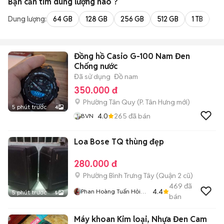
Bạn cần tìm
dung lượng
nào ?
Dung lượng:
64 GB
128 GB
256 GB
512 GB
1 TB
2 
Đồng hồ Casio G-100 Nam Đen
Chống nước
Đã sử dụng
Đồ nam
350.000 đ
Phường Tân Quy
(
P. Tân Hưng
mới)
5 phút trước
4
4.0
265
đã bán
BVN
Loa Bose TQ thùng đẹp
280.000 đ
Phường Bình Trưng Tây (Quận 2 cũ)
469
đã
4.4
Phan Hoàng Tuấn Hỏi
5 phút trước
5
bán
Chơi Cho Vui Thì Bỏ
Qua Dùm
Máy khoan Kim loại, Nhựa Đen Cam