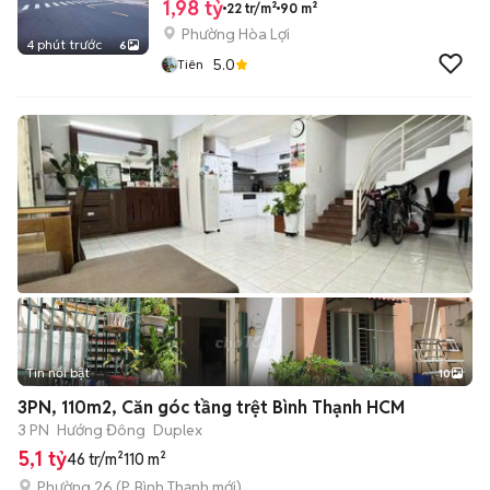
1,98 tỷ
22 tr/m²
90 m²
Phường Hòa Lợi
4 phút trước
6
5.0
Tiên
Tin nổi bật
10
+
2
3PN, 110m2, Căn góc tầng trệt Bình Thạnh HCM
3 PN
Hướng Đông
Duplex
5,1 tỷ
46 tr/m²
110 m²
Phường 26
(
P. Bình Thạnh
mới)