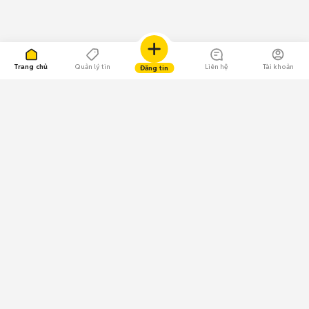
Trang chủ
Quản lý tin
Liên hệ
Tài khoản
Đăng tin
109.000 Bình chọn
Tải ứng dụng Chợ Tốt
Về Chợ Tốt
Quy chế sàn
Chính sách bảo mật
Giải quyết tranh chấp
CÔNG TY TNHH CHỢ TỐT - Người đại diện theo pháp luật:
Nguyễn Trọng Tấn; GPDKKD: 0312120782 do Sở KH & ĐT TP.HCM cấp ngày
11/01/2013;
GPMXH: 185/GP-BTTTT do Bộ Thông tin và Truyền thông