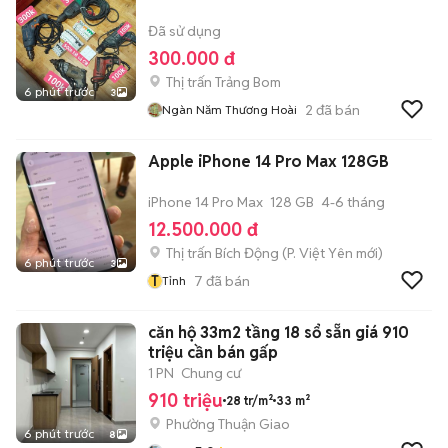
Đã sử dụng
300.000 đ
Thị trấn Trảng Bom
6 phút trước
3
2
đã bán
Ngàn Năm Thương Hoài
Apple iPhone 14 Pro Max 128GB
iPhone 14 Pro Max
128 GB
4-6 tháng
12.500.000 đ
Thị trấn Bích Động
(
P. Việt Yên
mới)
6 phút trước
3
T
7
đã bán
Tỉnh
căn hộ 33m2 tầng 18 sổ sẵn giá 910
triệu cần bán gấp
1 PN
Chung cư
910 triệu
28 tr/m²
33 m²
Phường Thuận Giao
6 phút trước
8