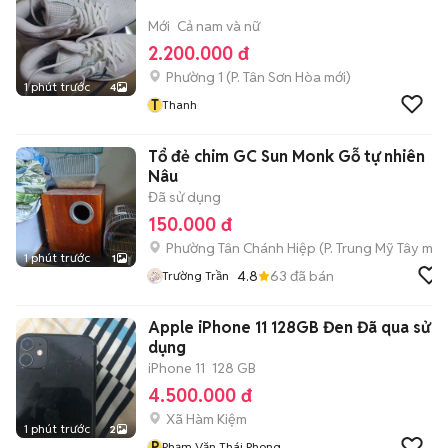
Mới
Cả nam và nữ
2.200.000 đ
Phường 1
(
P. Tân Sơn Hòa
mới)
1 phút trước
4
T
Thanh
Tổ đẻ chim GC Sun Monk Gỗ tự nhiên
Nâu
Đã sử dụng
150.000 đ
Phường Tân Chánh Hiệp
(
P. Trung Mỹ Tây
mới
1 phút trước
1
4.8
63
đã bán
Trường Trần
Apple iPhone 11 128GB Đen Đã qua sử
dụng
iPhone 11
128 GB
4.500.000 đ
Xã Hàm Kiệm
1 phút trước
2
P
Phạm Văn Thái Phong