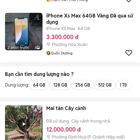
iPhone Xs Max 64GB Vàng Đã qua sử
dụng
iPhone XS Max
64 GB
3.300.000 đ
Phường Hòa Xuân
2 phút trước
3
Q
Quốc Dương
Bạn cần tìm
dung lượng
nào ?
Dung lượng:
64 GB
128 GB
256 GB
512 GB
1 TB
2 
Mai tàn Cây cảnh
Đã sử dụng
Cây cảnh trong nhà
12.000.000 đ
Phường Định Hoà
(
P. Chánh Hiệp
mới)
2 phút trước