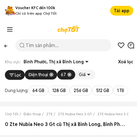
Voucher KFC đến 100k
Tải app
Chỉ có trên app Chợ Tốt
Khu vực:
Bình Phước, Thị xã Bình Long
Xoá lọc
Điện thoại
67
Giá
Lọc
Dung lượng:
64 GB
128 GB
256 GB
512 GB
1 TB
2 
Chợ Tốt
Điện thoại
ZTE
ZTE Nubia Neo 3 GT
ZTE Nubia Neo 3 GT Bì
0 Zte Nubia Neo 3 Gt cũ Thị xã Bình Long, Bình Phước đẹp