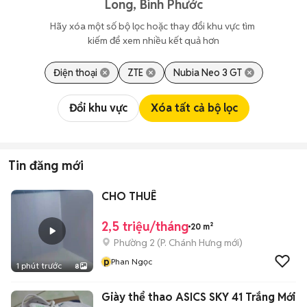
Long, Bình Phước
Hãy xóa một số bộ lọc hoặc thay đổi khu vực tìm 
kiếm để xem nhiều kết quả hơn
Điện thoại
ZTE
Nubia Neo 3 GT
Đổi khu vực
Xóa tất cả bộ lọc
Tin đăng mới
CHO THUÊ
2,5 triệu/tháng
20 m²
Phường 2
(
P. Chánh Hưng
mới)
p
Phan Ngọc
1 phút trước
8
Giày thể thao ASICS SKY 41 Trắng Mới