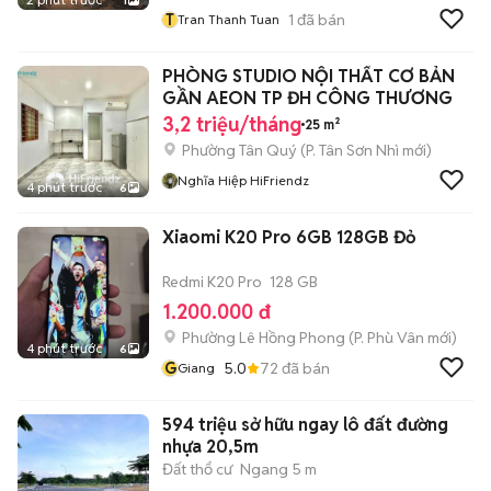
1
T
1
đã bán
Tran Thanh Tuan
PHÒNG STUDIO NỘI THẤT CƠ BẢN
GẦN AEON TP ĐH CÔNG THƯƠNG
3,2 triệu/tháng
25 m²
Phường Tân Quý
(
P. Tân Sơn Nhì
mới)
Nghĩa Hiệp HiFriendz
4 phút trước
6
Xiaomi K20 Pro 6GB 128GB Đỏ
Redmi K20 Pro
128 GB
1.200.000 đ
Phường Lê Hồng Phong
(
P. Phù Vân
mới)
4 phút trước
6
G
5.0
72
đã bán
Giang
594 triệu sở hữu ngay lô đất đường
nhựa 20,5m
Đất thổ cư
Ngang 5 m