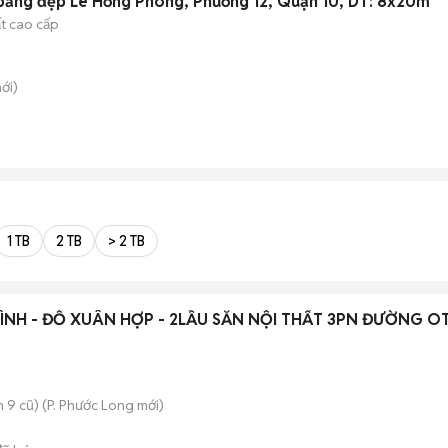
bằng đẹp Lê Hồng Phong, Phường 12, Quận 10, DT: 8x20m
ất cao cấp
ới)
1 TB
2 TB
> 2 TB
ÌNH - ĐỖ XUÂN HỢP - 2LẦU SẴN NỘI THẤT 3PN ĐƯỜNG O
 9 cũ)
(
P. Phước Long
mới)