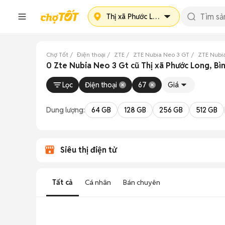
Thị xã Phước Long
Chợ Tốt
Điện thoại
ZTE
ZTE Nubia Neo 3 GT
ZTE Nubi
0 Zte Nubia Neo 3 Gt cũ Thị xã Phước Long, Bì
Lọc
Điện thoại
67
Giá
Dung lượng:
64 GB
128 GB
256 GB
512 GB
Siêu thị điện tử
Tất cả
Cá nhân
Bán chuyên