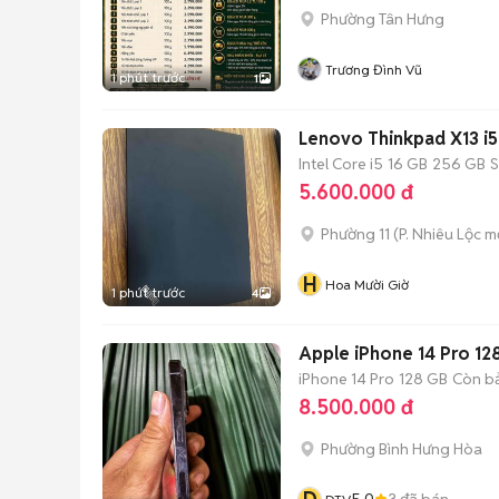
Phường Tân Hưng
Trương Đình Vũ
1 phút trước
1
Lenovo Thinkpad X13 i
Intel Core i5
16 GB
256 GB
5.600.000 đ
Phường 11
(
P. Nhiêu Lộc
mớ
H
Hoa Mười Giờ
1 phút trước
4
Apple iPhone 14 Pro 12
iPhone 14 Pro
128 GB
Còn b
8.500.000 đ
Phường Bình Hưng Hòa
5.0
3
đã bán