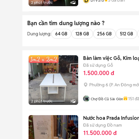
D
DTV
2 phút trước
4
Bạn cần tìm
dung lượng
nào ?
Dung lượng:
64 GB
128 GB
256 GB
512 GB
Bàn làm việc Gỗ, Kim lo
Đã sử dụng
Gỗ
1.500.000 đ
Phường 6
(
P. An Đông
mới
151
đã
Chợ Đồ Cũ Sài Gòn
2 phút trước
3
Nước hoa Prada Infus
Đã sử dụng
Đồ nam
11.500.000 đ