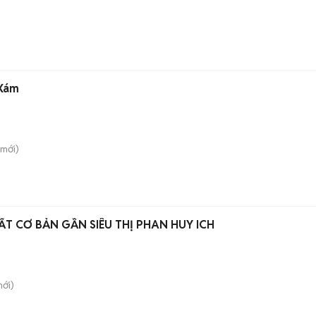
 Xám
mới)
T CƠ BẢN GẦN SIÊU THỊ PHAN HUY ICH
ới)