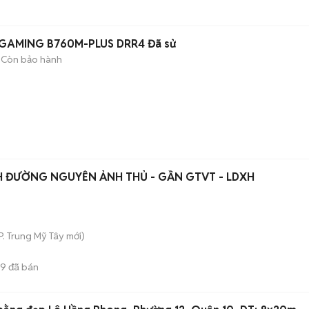
 GAMING B760M-PLUS DRR4 Đã sử
Còn bảo hành
 ĐƯỜNG NGUYỄN ẢNH THỦ - GẦN GTVT - LDXH
P. Trung Mỹ Tây
mới)
9
đã bán