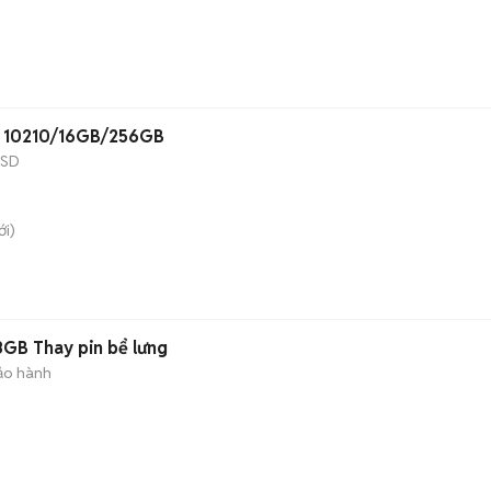
5 10210/16GB/256GB
SSD
i)
8GB Thay pin bể lưng
ảo hành