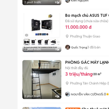
Kiên Nguyễn
2 phút trước
5
Bo mạch chủ ASUS TUF
Đã sử dụng (chưa sửa chữa)
11.000.000 đ
Phường Thuận Giao
3
đã bán
Quốc Trọng
2 phút trước
3
PHÒNG GÁC MÁY LẠNH
Nội thất đầy đủ
3 triệu/tháng
20 m²
Phường Tân Chánh Hiệp
(
5.0
NGUYỄN VĂN CƯỜNG
2 phút trước
4