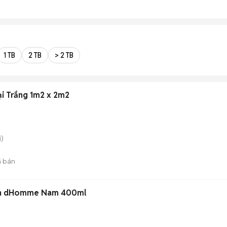
1 TB
2 TB
> 2 TB
ại Trắng 1m2 x 2m2
)
 bán
ion dHomme Nam 400ml