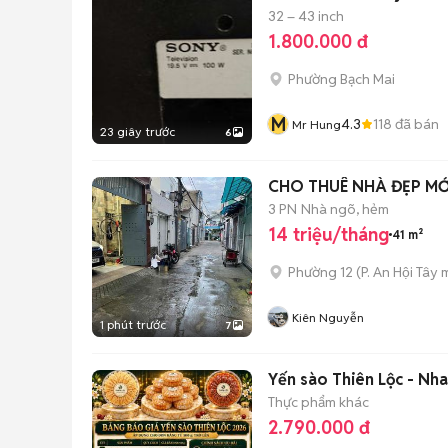
32 – 43 inch
1.800.000 đ
Phường Bạch Mai
M
4.3
118
đã bán
Mr Hung
23 giây trước
6
CHO THUÊ NHÀ ĐẸP MỚ
3 PN
Nhà ngõ, hẻm
14 triệu/tháng
41 m²
Phường 12
(
P. An Hội Tây
m
Kiên Nguyễn
1 phút trước
7
Yến sào Thiên Lộc - Nha
Thực phẩm khác
2.790.000 đ