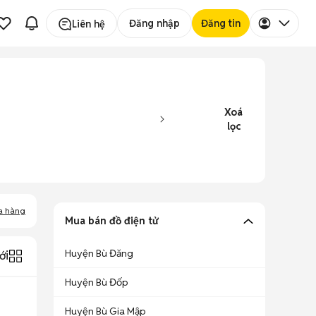
Đăng nhập
Đăng tin
Liên hệ
Xoá
lọc
a hàng
Mua bán đồ điện tử
Huyện Bù Đăng
ới
Huyện Bù Đốp
Huyện Bù Gia Mập