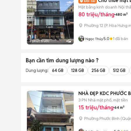
Cho thuê mặt 
Mặt bằng kinh doanh
Nội th
80 triệu/tháng
480 m²
Phường 12
(
P. Hòa Hưng
m
5.0
1
đã bán
Ngọc Thúy
3 phút trước
4
Bạn cần tìm
dung lượng
nào ?
Dung lượng:
64 GB
128 GB
256 GB
512 GB
NHÀ ĐẸP KDC PHƯỚC B
3 PN
Nhà mặt phố, mặt tiền
15 triệu/tháng
64 m²
Phường Phước Bình (Quận