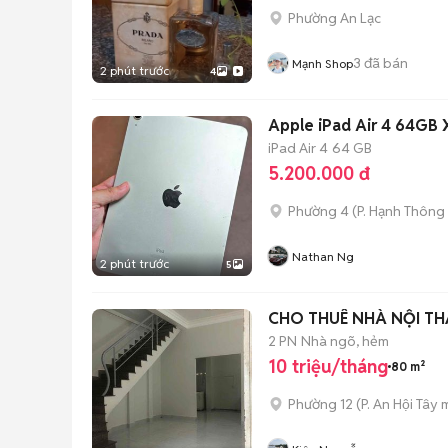
Phường An Lạc
3
đã bán
Mạnh Shop
2 phút trước
4
Apple iPad Air 4 64GB
iPad Air 4
64 GB
5.200.000 đ
Phường 4
(
P. Hạnh Thông
Nathan Ng
2 phút trước
5
CHO THUÊ NHÀ NỘI THẤ
2 PN
Nhà ngõ, hẻm
10 triệu/tháng
80 m²
Phường 12
(
P. An Hội Tây
m