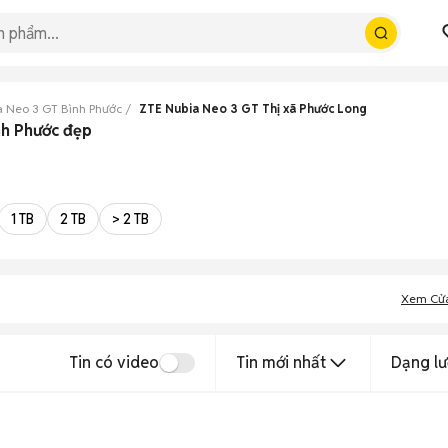
a Neo 3 GT Bình Phước
ZTE Nubia Neo 3 GT Thị xã Phước Long
nh Phước đẹp
1 TB
2 TB
> 2 TB
Xem Cử
Tin có video
Tin mới nhất
Dạng lư