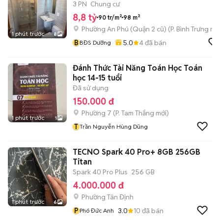
3 PN
Chung cư
8,8 tỷ
90 tr/m²
98 m²
Phường An Phú (Quận 2 cũ)
(
P. Bình Trưng
mới
1 phút trước
8
B
5.0
4
đã bán
BĐS Dưỡng
Đánh Thức Tài Năng Toán Học Toán
học 14-15 tuổi
Đã sử dụng
150.000 đ
Phường 7
(
P. Tam Thắng
mới)
1 phút trước
1
T
Trần Nguyễn Hùng Dũng
TECNO Spark 40 Pro+ 8GB 256GB
Titan
Spark 40 Pro Plus
256 GB
4.000.000 đ
Phường Tân Định
1 phút trước
6
P
3.0
10
đã bán
Phó Đức Anh