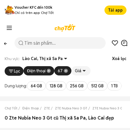
Voucher KFC đến 100k
Tải app
Chỉ có trên app Chợ Tốt
Khu vực:
Lào Cai, Thị xã Sa Pa
Xoá lọc
Điện thoại
67
Giá
Lọc
Dung lượng:
64 GB
128 GB
256 GB
512 GB
1 TB
2 
Chợ Tốt
Điện thoại
ZTE
ZTE Nubia Neo 3 GT
ZTE Nubia Neo 3 GT Là
0 Zte Nubia Neo 3 Gt cũ Thị xã Sa Pa, Lào Cai đẹp