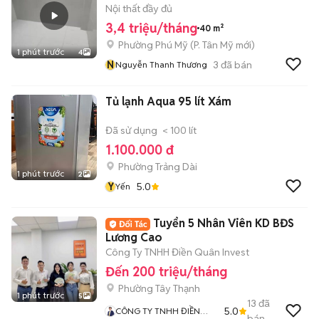
Nội thất đầy đủ
3,4 triệu/tháng
40 m²
Phường Phú Mỹ
(
P. Tân Mỹ
mới)
1 phút trước
4
N
3
đã bán
Nguyễn Thanh Thương
Tủ lạnh Aqua 95 lít Xám
Đã sử dụng
< 100 lít
1.100.000 đ
Phường Trảng Dài
1 phút trước
2
Y
5.0
Yến
Tuyển 5 Nhân Viên KD BĐS
Lương Cao
Công Ty TNHH Điền Quân Invest
Đến 200 triệu/tháng
Phường Tây Thạnh
1 phút trước
5
13
đã
5.0
CÔNG TY TNHH ĐIỀN
bán