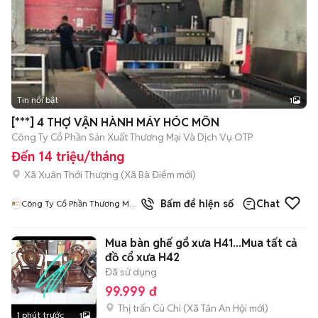
Tin nổi bật
1
[***] 4 THỢ VẬN HÀNH MÁY HÓC MÔN
Công Ty Cổ Phần Sản Xuất Thương Mại Và Dịch Vụ OTP
Đến 14 triệu/tháng
Xã Xuân Thới Thượng
(
Xã Bà Điểm
mới)
Bấm để hiện số
Chat
Công Ty Cổ Phần Thương Mại
Và Dịch Vụ OTP
Mua bàn ghế gổ xưa H41...Mua tất cả
đồ cổ xưa H42
Đã sử dụng
99.999 đ
Thị trấn Củ Chi
(
Xã Tân An Hội
mới)
1 phút trước
1