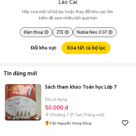
Lào Cai
Hãy xóa một số bộ lọc hoặc thay đổi khu vực tìm 
kiếm để xem nhiều kết quả hơn
Điện thoại
ZTE
Nubia Neo 3 GT
Đổi khu vực
Xóa tất cả bộ lọc
Tin đăng mới
Sách tham khảo Toán học Lớp 7
Đã sử dụng
50.000 đ
Phường 7
(
P. Tam Thắng
mới)
33 giây trước
1
T
Trần Nguyễn Hùng Dũng