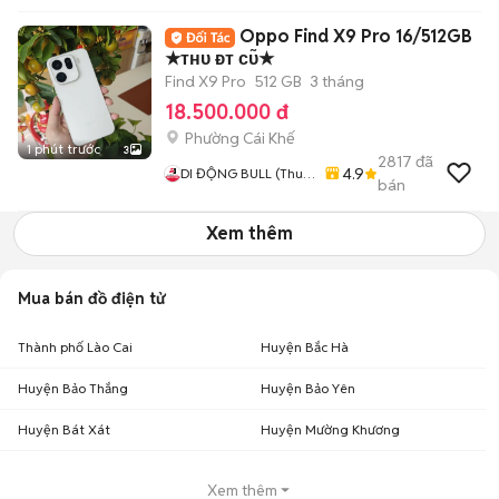
Oppo Find X9 Pro 16/512GB
★ᴛʜᴜ ᴆᴛ ᴄᴜ̃★
Find X9 Pro
512 GB
3 tháng
18.500.000 đ
Phường Cái Khế
1 phút trước
3
2817
đã
4.9
DI ĐỘNG BULL (Thu
bán
Máy Cũ - Góp Ko Cần
Trả Trước)
Xem thêm
Mua bán đồ điện tử
Thành phố Lào Cai
Huyện Bắc Hà
Huyện Bảo Thắng
Huyện Bảo Yên
Huyện Bát Xát
Huyện Mường Khương
Xem thêm