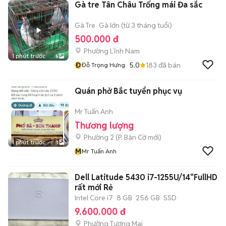
Gà tre Tân Châu Trống mái Đa sắc
Gà Tre
Gà lớn (từ 3 tháng tuổi)
500.000 đ
Phường Lĩnh Nam
1 phút trước
5
Đ
5.0
183
đã bán
Đỗ Trọng Hưng
Quán phở Bắc tuyển phục vụ
Mr Tuấn Anh
Thương lượng
Phường 2
(
P. Bàn Cờ
mới)
1 phút trước
1
M
Mr Tuấn Anh
Dell Latitude 5430 i7-1255U/14"FullHD
rất mới Rẻ
Intel Core i7
8 GB
256 GB
SSD
9.600.000 đ
Phường Tương Mai