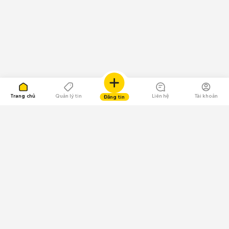
Trang chủ
Quản lý tin
Liên hệ
Tài khoản
Đăng tin
109.000 Bình chọn
Tải ứng dụng Chợ Tốt
Về Chợ Tốt
Quy chế sàn