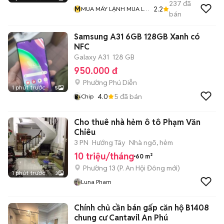
237
đã
M
2.2
MUA MÁY LẠNH MUA LƯ
bán
ĐỒNG Và MUA ĐỒ CỔ
Samsung A31 6GB 128GB Xanh có
NFC
Galaxy A31
128 GB
950.000 đ
Phường Phú Diễn
1 phút trước
5
4.0
5
đã bán
Chip
Cho thuê nhà hẻm ô tô Phạm Văn
Chiêu
3 PN
Hướng Tây
Nhà ngõ, hẻm
10 triệu/tháng
60 m²
Phường 13
(
P. An Hội Đông
mới)
1 phút trước
3
Luna Pham
Chính chủ cần bán gấp căn hộ B1408
chung cư Cantavil An Phú