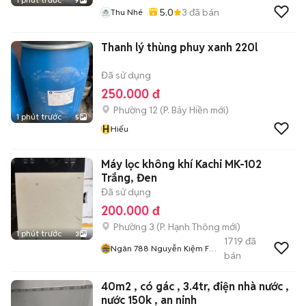
9
5.0
3
đã bán
Thu Nhé
Thanh lý thùng phuy xanh 220l
Đã sử dụng
250.000 đ
Phường 12
(
P. Bảy Hiền
mới)
1 phút trước
5
H
Hiếu
Máy lọc không khí Kachi MK-102
Trắng, Đen
Đã sử dụng
200.000 đ
Phường 3
(
P. Hạnh Thông
mới)
1 phút trước
3
1719
đã
Ngân 788 Nguyễn Kiệm F3
bán
Gv
40m2 , có gác , 3.4tr, điện nhà nước ,
nước 150k , an ninh