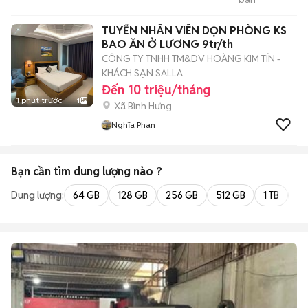
QUÂN INVEST
TUYỂN NHÂN VIÊN DỌN PHÒNG KS
BAO ĂN Ở LƯƠNG 9tr/th
CÔNG TY TNHH TM&DV HOÀNG KIM TÍN -
KHÁCH SẠN SALLA
Đến 10 triệu/tháng
1 phút trước
1
Xã Bình Hưng
Nghĩa Phan
Bạn cần tìm
dung lượng
nào ?
Dung lượng:
64 GB
128 GB
256 GB
512 GB
1 TB
2 