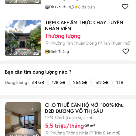
1 phút trước
4
4.9
6
đã bán
Đồ Giá Rẻ
TIỆM CAFE ẨM THỰC CHAY TUYỂN
NHÂN VIÊN
Thương lượng
Phường Tân Thuận Đông
(
P. Tân Thuận
mới)
M
Minh Thắng
1 phút trước
2
Bạn cần tìm
dung lượng
nào ?
Dung lượng:
64 GB
128 GB
256 GB
512 GB
1 TB
2 
CHO THUÊ CĂN HỘ MỚI 100% Khu
D2D ĐƯỜNG VÕ THỊ SÁU
1 PN
Căn hộ dịch vụ, mini
5,5 triệu/tháng
35 m²
Phường Thống Nhất
(
P. Trấn Biên
mới)
1 phút trước