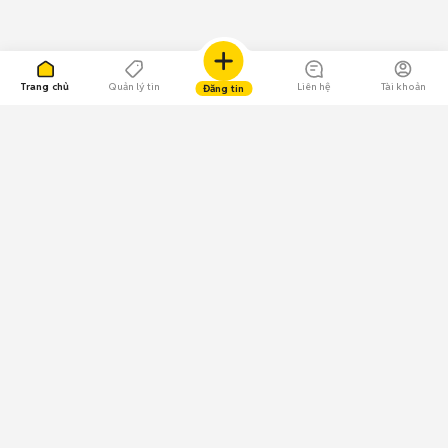
Trang chủ
Quản lý tin
Liên hệ
Tài khoản
Đăng tin
109.000 Bình chọn
Tải ứng dụng Chợ Tốt
Về Chợ Tốt
Quy chế sàn
Chính sách bảo mật
Giải quyết tranh chấp
CÔNG TY TNHH CHỢ TỐT - Người đại diện theo pháp luật:
Nguyễn Trọng Tấn; GPDKKD: 0312120782 do Sở KH & ĐT TP.HCM cấp ngày
11/01/2013;
GPMXH: 185/GP-BTTTT do Bộ Thông tin và Truyền thông