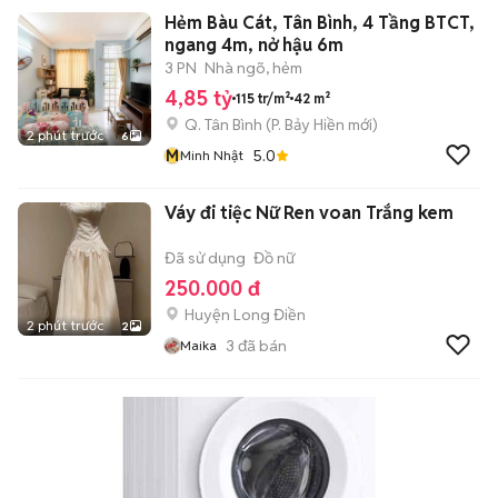
Hẻm Bàu Cát, Tân Bình, 4 Tầng BTCT,
ngang 4m, nở hậu 6m
3 PN
Nhà ngõ, hẻm
4,85 tỷ
115 tr/m²
42 m²
Q. Tân Bình
(
P. Bảy Hiền
mới)
2 phút trước
6
M
5.0
Minh Nhật
Váy đi tiệc Nữ Ren voan Trắng kem
Đã sử dụng
Đồ nữ
250.000 đ
Huyện Long Điền
2 phút trước
2
3
đã bán
Maika