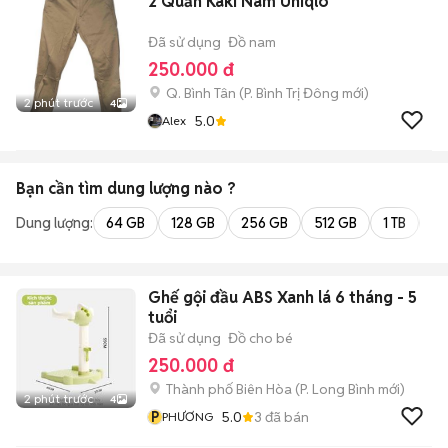
2 Quần Kaki Nam Uniqlo
Đã sử dụng
Đồ nam
250.000 đ
Q. Bình Tân
(
P. Bình Trị Đông
mới)
2 phút trước
4
5.0
Alex
Bạn cần tìm
dung lượng
nào ?
Dung lượng:
64 GB
128 GB
256 GB
512 GB
1 TB
2 
Ghế gội đầu ABS Xanh lá 6 tháng - 5
tuổi
Đã sử dụng
Đồ cho bé
250.000 đ
Thành phố Biên Hòa
(
P. Long Bình
mới)
2 phút trước
4
P
5.0
3
đã bán
PHƯƠNG