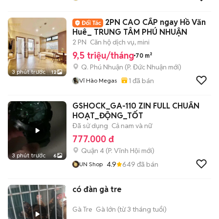
2PN CAO CẤP ngay Hồ Văn
Huê_ TRUNG TÂM PHÚ NHUẬN
2 PN
Căn hộ dịch vụ, mini
9,5 triệu/tháng
70 m²
Q. Phú Nhuận
(
P. Đức Nhuận
mới)
3 phút trước
12
1
đã bán
Vĩ Hào Megas
GSHOCK_GA-110 ZIN FULL CHUẨN
HOẠT_ĐỘNG_TỐT
Đã sử dụng
Cả nam và nữ
777.000 đ
Quận 4
(
P. Vĩnh Hội
mới)
3 phút trước
6
4.9
649
đã bán
UN Shop
có đàn gà tre
Gà Tre
Gà lớn (từ 3 tháng tuổi)