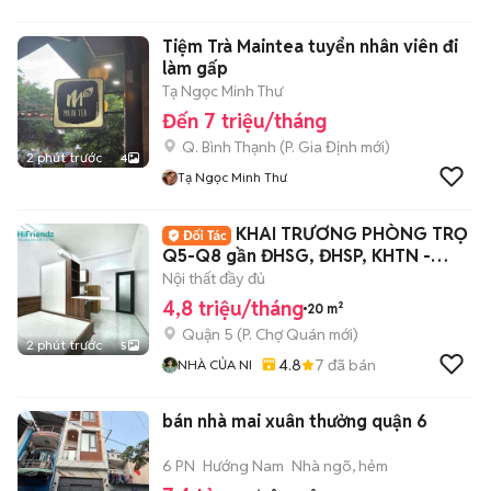
Tiệm Trà Maintea tuyển nhân viên đi
làm gấp
Tạ Ngọc Minh Thư
Đến 7 triệu/tháng
Q. Bình Thạnh
(
P. Gia Định
mới)
2 phút trước
4
Tạ Ngọc Minh Thư
KHAI TRƯƠNG PHÒNG TRỌ
Q5-Q8 gần ĐHSG, ĐHSP, KHTN -
1,2ng ở - An ninh
Nội thất đầy đủ
4,8 triệu/tháng
20 m²
Quận 5
(
P. Chợ Quán
mới)
2 phút trước
5
4.8
7
đã bán
NHÀ CỦA NI
bán nhà mai xuân thưởng quận 6
6 PN
Hướng Nam
Nhà ngõ, hẻm