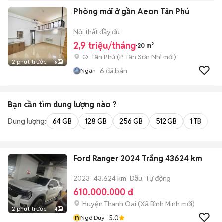
Phòng mới ở gần Aeon Tân Phú
Nội thất đầy đủ
2,9 triệu/tháng
20 m²
Q. Tân Phú
(
P. Tân Sơn Nhì
mới)
2 phút trước
6
6
đã bán
Ngân
Bạn cần tìm
dung lượng
nào ?
Dung lượng:
64 GB
128 GB
256 GB
512 GB
1 TB
2 
Ford Ranger 2024 Trắng 43624 km
2023
43.624 km
Dầu
Tự động
610.000.000 đ
Huyện Thanh Oai
(
Xã Bình Minh
mới)
2 phút trước
4
n
5.0
Ngô Duy