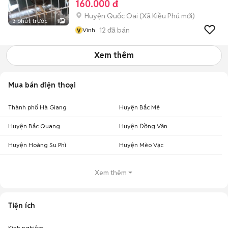
160.000 đ
Huyện Quốc Oai
(
Xã Kiều Phú
mới)
3 phút trước
1
v
12
đã bán
Vinh
Xem thêm
Mua bán điện thoại
Thành phố Hà Giang
Huyện Bắc Mê
Huyện Bắc Quang
Huyện Đồng Văn
Huyện Hoàng Su Phì
Huyện Mèo Vạc
Xem thêm
Tiện ích
Kinh nghiệm