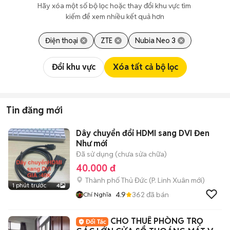
Hãy xóa một số bộ lọc hoặc thay đổi khu vực tìm 
kiếm để xem nhiều kết quả hơn
Điện thoại
ZTE
Nubia Neo 3
Đổi khu vực
Xóa tất cả bộ lọc
Tin đăng mới
Dây chuyển đổi HDMI sang DVI Đen
Như mới
Đã sử dụng (chưa sửa chữa)
40.000 đ
Thành phố Thủ Đức
(
P. Linh Xuân
mới)
1 phút trước
4
4.9
362
đã bán
Chí Nghĩa
CHO THUÊ PHÒNG TRỌ