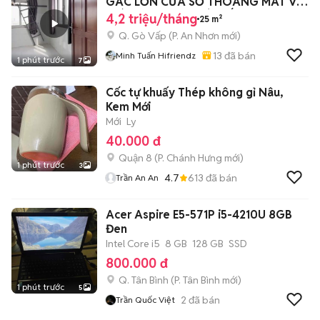
GÁC LỚN CỬA SỔ THOÁNG MÁT VỊ
TRÍ THUẬN TIỆN GÒ VẤP
4,2 triệu/tháng
25 m²
Q. Gò Vấp
(
P. An Nhơn
mới)
13
đã bán
Minh Tuấn Hifriendz
1 phút trước
7
Cốc tự khuấy Thép không gỉ Nâu,
Kem Mới
Mới
Ly
40.000 đ
Quận 8
(
P. Chánh Hưng
mới)
1 phút trước
3
4.7
613
đã bán
Trần An An
Acer Aspire E5-571P i5-4210U 8GB
Đen
Intel Core i5
8 GB
128 GB
SSD
800.000 đ
Q. Tân Bình
(
P. Tân Bình
mới)
1 phút trước
5
2
đã bán
Trần Quốc Việt