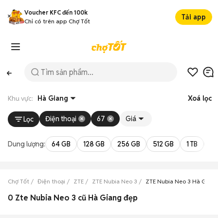
Voucher KFC đến 100k
Tải app
Chỉ có trên app Chợ Tốt
Khu vực:
Hà Giang
Xoá lọc
Điện thoại
67
Giá
Lọc
Dung lượng:
64 GB
128 GB
256 GB
512 GB
1 TB
2 
Chợ Tốt
Điện thoại
ZTE
ZTE Nubia Neo 3
ZTE Nubia Neo 3 Hà Giang
0 Zte Nubia Neo 3 cũ Hà Giang đẹp