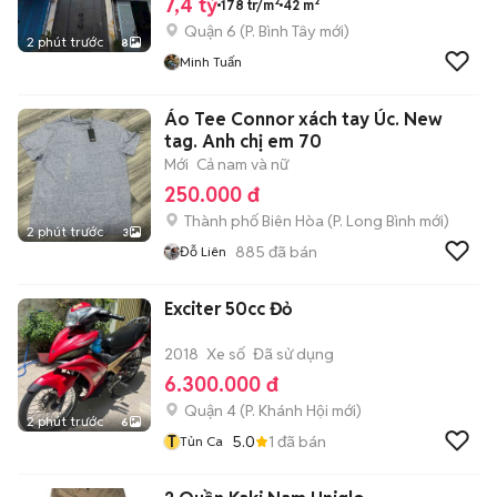
7,4 tỷ
178 tr/m²
42 m²
Quận 6
(
P. Bình Tây
mới)
2 phút trước
8
Minh Tuấn
Áo Tee Connor xách tay Úc. New
tag. Anh chị em 70
Mới
Cả nam và nữ
250.000 đ
Thành phố Biên Hòa
(
P. Long Bình
mới)
2 phút trước
3
885
đã bán
Đỗ Liên
Exciter 50cc Đỏ
2018
Xe số
Đã sử dụng
6.300.000 đ
Quận 4
(
P. Khánh Hội
mới)
2 phút trước
6
T
5.0
1
đã bán
Tủn Ca