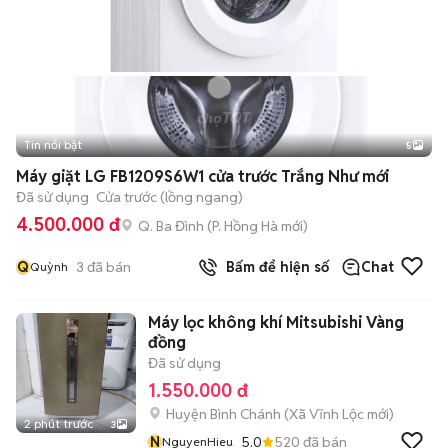
Tin nổi bật
5
Máy giặt LG FB1209S6W1 cửa trước Trắng Như mới
Đã sử dụng
Cửa trước (lồng ngang)
4.500.000 đ
Q. Ba Đình
(
P. Hồng Hà
mới)
Q
3
đã bán
Bấm để hiện số
Chat
Quỳnh
Máy lọc không khí Mitsubishi Vàng
đồng
Đã sử dụng
1.550.000 đ
Huyện Bình Chánh
(
Xã Vĩnh Lộc
mới)
2 phút trước
3
N
5.0
520
đã bán
NguyenHieu