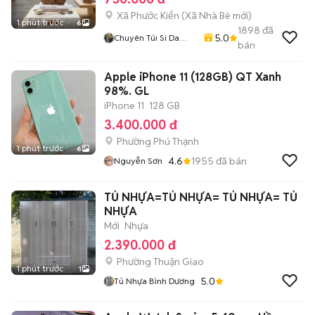
Xã Phước Kiển
(
Xã Nhà Bè
mới)
1 phút trước
6
1898
đã
5.0
Chuyên Túi Si Da
bán
Thật Thời Trang Nam
Nữ
Apple iPhone 11 (128GB) QT Xanh
98%. GL
iPhone 11
128 GB
3.400.000 đ
Phường Phú Thạnh
1 phút trước
6
4.6
1955
đã bán
Nguyễn Sơn
TỦ NHỰA=TỦ NHỰA= TỦ NHỰA= TỦ
NHỰA
Mới
Nhựa
2.390.000 đ
Phường Thuận Giao
1 phút trước
1
5.0
Tủ Nhựa Bình Dương