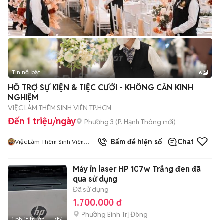
Tin nổi bật
6
+
2
HỖ TRỢ SỰ KIỆN & TIỆC CƯỚI - KHÔNG CẦN KINH
NGHIỆM
VIỆC LÀM THÊM SINH VIÊN TP.HCM
Đến 1 triệu/ngày
Phường 3
(
P. Hạnh Thông
mới)
5
đã bán
Bấm để hiện số
Chat
Việc Làm Thêm Sinh Viên
HCM
Máy in laser HP 107w Trắng đen đã
qua sử dụng
Đã sử dụng
1.700.000 đ
Phường Bình Trị Đông
1 phút trước
1