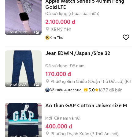
Apple Watch Series 5 40mm Hồng
Gold LTE
Đã sử dụng (chưa sửa chữa)
2.100.000 đ
Xã Mỹ Yên
1 phút trước
2
K
Kim Thư
Jean EDWIN /Japan /Size 32
Đã sử dụng
Đồ nam
170.000 đ
Phường Bình Chiểu (Quận Thủ Đức cũ)
(
P. Ta
1 phút trước
6
5.0
1677
đã bán
Đồ Hiệu Authentic
Áo thun GAP Cotton Unisex size M
Mới
Cả nam và nữ
400.000 đ
Phường Thạnh Xuân
(
P. Thới An
mới)
1 phút trước
3