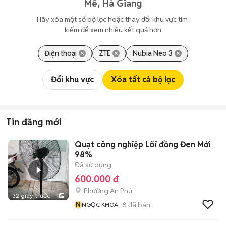
Mê, Hà Giang
Hãy xóa một số bộ lọc hoặc thay đổi khu vực tìm 
kiếm để xem nhiều kết quả hơn
Điện thoại
ZTE
Nubia Neo 3
Đổi khu vực
Xóa tất cả bộ lọc
Tin đăng mới
Quạt công nghiệp Lõi đồng Đen Mới
98%
Đã sử dụng
600.000 đ
Phường An Phú
32 giây trước
1
N
8
đã bán
NGỌC KHOA