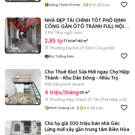
H
1.0
13
đã bán
Hưng Thịnh Printer
NHÀ ĐẸP TÀI CHÍNH TỐT PHỐ ĐỊNH
CÔNG GẦN ÔTÔ TRÁNH FULL NỘI
THẤT Ở LUÔN
2 PN
Nhà ngõ, hẻm
2,85 tỷ
71 tr/m²
40 m²
Phường Đại Kim
(
P. Định Công
mới)
1 phút trước
12
Bùi Tường Kiên
Cho Thuê Kiot Sửa Mới ngay Chợ Hiệp
Thành - Khu Dân Đông - Nhìu Trọ
Mặt bằng kinh doanh
4 triệu/tháng
35 m²
Phường Hiệp Thành
(
P. Tân Thới Hiệp
mới)
1 phút trước
5
5.0
4
đã bán
Minh Hoàng Lê
Chủ hạ giá 200 triệu bán nhà Gác
Lửng mới xây gần trung tâm Biên Hòa