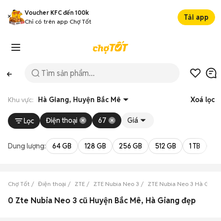
Voucher KFC đến 100k
Tải app
Chỉ có trên app Chợ Tốt
Khu vực:
Hà Giang, Huyện Bắc Mê
Xoá lọc
Điện thoại
67
Giá
Lọc
Dung lượng:
64 GB
128 GB
256 GB
512 GB
1 TB
2 
Chợ Tốt
Điện thoại
ZTE
ZTE Nubia Neo 3
ZTE Nubia Neo 3 Hà Giang
0 Zte Nubia Neo 3 cũ Huyện Bắc Mê, Hà Giang đẹp