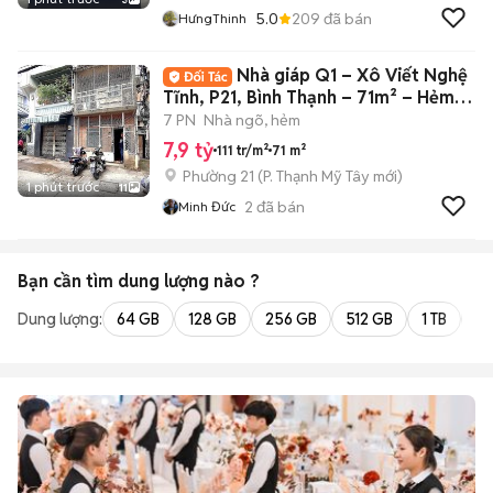
5.0
209
đã bán
HưngThinh
Nhà giáp Q1 – Xô Viết Nghệ
Tĩnh, P21, Bình Thạnh – 71m² – Hẻm ô
tô
7 PN
Nhà ngõ, hẻm
7,9 tỷ
111 tr/m²
71 m²
Phường 21
(
P. Thạnh Mỹ Tây
mới)
1 phút trước
11
2
đã bán
Minh Đức
Bạn cần tìm
dung lượng
nào ?
Dung lượng:
64 GB
128 GB
256 GB
512 GB
1 TB
2 