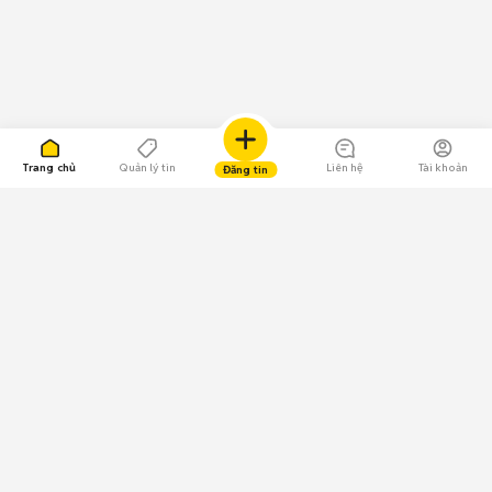
Trang chủ
Quản lý tin
Liên hệ
Tài khoản
Đăng tin
109.000 Bình chọn
Tải ứng dụng Chợ Tốt
Về Chợ Tốt
Quy chế sàn
Chính sách bảo mật
Giải quyết tranh chấp
CÔNG TY TNHH CHỢ TỐT - Người đại diện theo pháp luật: