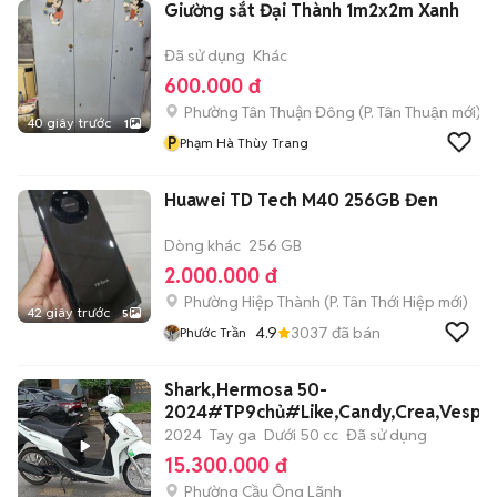
Giường sắt Đại Thành 1m2x2m Xanh
Đã sử dụng
Khác
600.000 đ
Phường Tân Thuận Đông
(
P. Tân Thuận
mới)
40 giây trước
1
P
Phạm Hà Thùy Trang
Huawei TD Tech M40 256GB Đen
Dòng khác
256 GB
2.000.000 đ
Phường Hiệp Thành
(
P. Tân Thới Hiệp
mới)
42 giây trước
5
4.9
3037
đã bán
Phước Trần
Shark,Hermosa 50-
2024#TP9chủ#Like,Candy,Crea,Vespa
2024
Tay ga
Dưới 50 cc
Đã sử dụng
15.300.000 đ
Phường Cầu Ông Lãnh