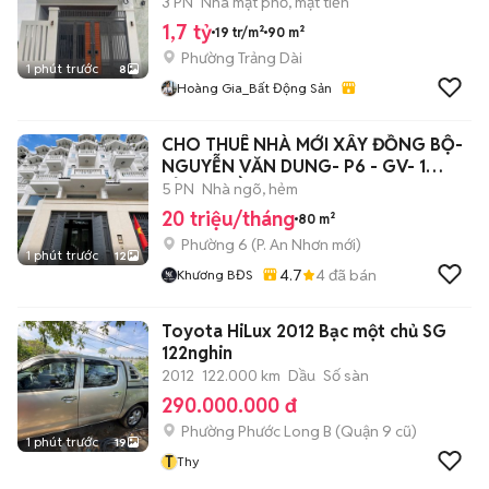
3 PN
Nhà mặt phố, mặt tiền
1,7 tỷ
19 tr/m²
90 m²
Phường Trảng Dài
1 phút trước
8
Hoàng Gia_Bất Động Sản
CHO THUÊ NHÀ MỚI XÂY ĐỒNG BỘ-
NGUYỄN VĂN DUNG- P6 - GV- 1
LỬNG 3 LẦU_!!
5 PN
Nhà ngõ, hẻm
20 triệu/tháng
80 m²
Phường 6
(
P. An Nhơn
mới)
1 phút trước
12
4.7
4
đã bán
Khương BĐS
Toyota HiLux 2012 Bạc một chủ SG
122nghin
2012
122.000 km
Dầu
Số sàn
290.000.000 đ
Phường Phước Long B (Quận 9 cũ)
1 phút trước
19
T
Thy