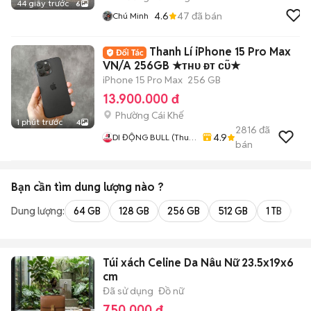
44 giây trước
6
4.6
47
đã bán
Chú Minh
Thanh Lí iPhone 15 Pro Max
VN/A 256GB ★ᴛʜᴜ ᴆᴛ ᴄᴜ̃★
iPhone 15 Pro Max
256 GB
13.900.000 đ
Phường Cái Khế
1 phút trước
4
2816
đã
4.9
DI ĐỘNG BULL (Thu
bán
Máy Cũ - Góp Ko Cần
Trả Trước)
Bạn cần tìm
dung lượng
nào ?
Dung lượng:
64 GB
128 GB
256 GB
512 GB
1 TB
2 
Túi xách Celine Da Nâu Nữ 23.5x19x6
cm
Đã sử dụng
Đồ nữ
750.000 đ