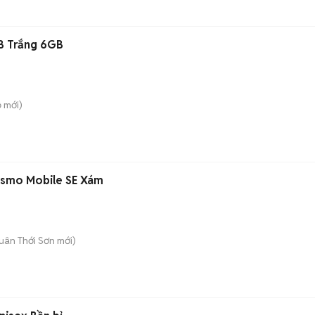
B Trắng 6GB
ồ
mới)
Osmo Mobile SE Xám
uân Thới Sơn
mới)