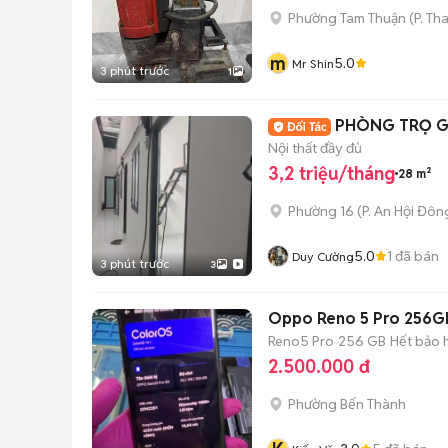
Phường Tam Thuận
(
P. Th
m
5.0
Mr Shin
3 phút trước
1
PHÒNG TRỌ GI
Nội thất đầy đủ
3,2 triệu/tháng
28 m²
Phường 16
(
P. An Hội Đôn
5.0
1
đã bán
Duy Cường
3 phút trước
3
Oppo Reno 5 Pro 256G
Reno5 Pro
256 GB
Hết bảo 
2.500.000 đ
Phường Bến Thành