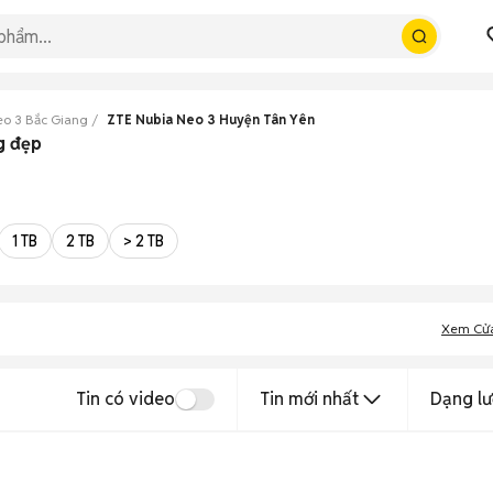
eo 3 Bắc Giang
ZTE Nubia Neo 3 Huyện Tân Yên
g đẹp
1 TB
2 TB
> 2 TB
Xem Cử
Tin có video
Tin mới nhất
Dạng lư