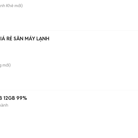
anh Khê
mới)
Á RẺ SẴN MÁY LẠNH
g
mới)
B 12GB 99%
hành