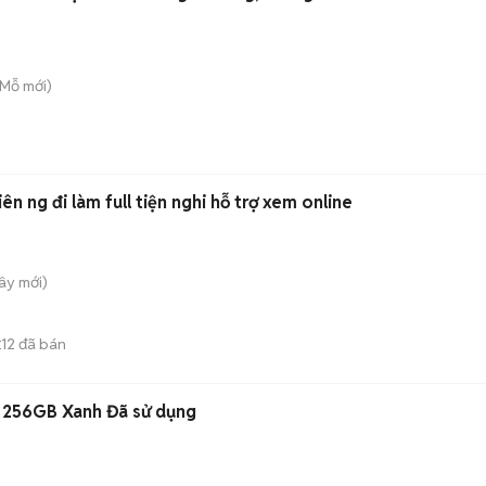
 Mỗ
mới)
iên ng đi làm full tiện nghi hỗ trợ xem online
Tây
mới)
12
đã bán
E
 256GB Xanh Đã sử dụng