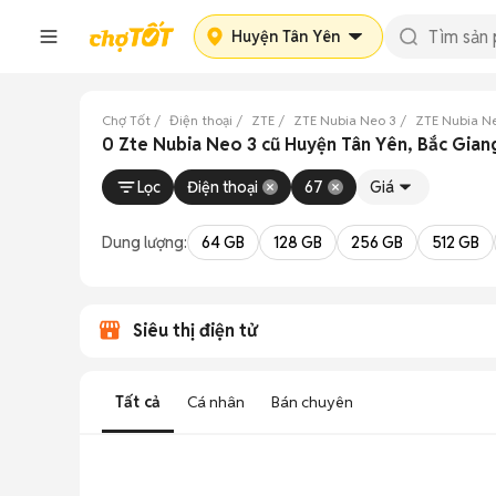
Huyện Tân Yên
Chợ Tốt
Điện thoại
ZTE
ZTE Nubia Neo 3
ZTE Nubia N
0 Zte Nubia Neo 3 cũ Huyện Tân Yên, Bắc Gian
Lọc
Điện thoại
67
Giá
Dung lượng:
64 GB
128 GB
256 GB
512 GB
Siêu thị điện tử
Tất cả
Cá nhân
Bán chuyên