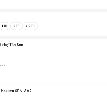
1 TB
2 TB
> 2 TB
Cho thuê nhà hẻm xe hơi chợ Tân Sơn
ới)
0V hakken SPN-8A2