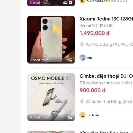
K
3.0
5
đã bán
Kiến Văn
3 phút trước
4
Xiaomi Redmi 13C 128G
Redmi 13C
128 GB
1.490.000 đ
Xã Phú Dương
(
Xã Phú H
Vin
3 phút trước
3
Gimbal điện thoại DJI 
Đã sử dụng (chưa sửa chữa)
900.000 đ
Xã Xuân Thới Đông
(
Xã X
L
Lê Tuấn
4 phút trước
1