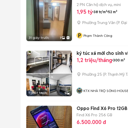
2 PN
Căn hộ dịch vụ, mini
1,95 tỷ
38 tr/m²
52 m²
Phường Trung Văn
(
P. Đại
P
Phạm Thành Công
31 giây trước
7
ký túc xá mới cho sinh v
1,2 triệu/tháng
300 m²
Phường 25
(
P. Thạnh Mỹ 
KTX NHÀ TRỌ SÓNG HOUS
1 phút trước
5
Oppo Find X6 Pro 12GB
Find X6 Pro
256 GB
6.500.000 đ