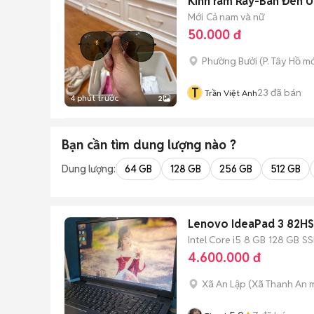
Kính râm Ray-Ban Đen U
Mới
Cả nam và nữ
50.000 đ
Phường Bưởi
(
P. Tây Hồ
mớ
T
23
đã bán
Trần Việt Anh
4 phút trước
2
Bạn cần tìm
dung lượng
nào ?
Dung lượng:
64 GB
128 GB
256 GB
512 GB
Lenovo IdeaPad 3 82HS
Intel Core i5
8 GB
128 GB
S
4.600.000 đ
Xã An Lập
(
Xã Thanh An
m