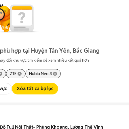
phù hợp tại Huyện Tân Yên, Bắc Giang
hay đổi khu vực tìm kiếm để xem nhiều kết quả hơn
ZTE
Nubia Neo 3
 vực
Xóa tất cả bộ lọc
ỗ Full Nội Thất- Phùng Khoang, Lương Thế Vinh