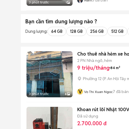
Nam
3 phút trước
1
Bạn cần tìm
dung lượng
nào ?
Dung lượng:
64 GB
128 GB
256 GB
512 GB
2 PN
Nhà ngõ, hẻm
9 triệu/tháng
84 m²
Phường 12
(
P. An Hội Tây
m
V
7
đã bán
Vo Thi Xuan Ngoc
3 phút trước
6
Khoan rút lõi Nhật 10
Đã sử dụng
2.700.000 đ