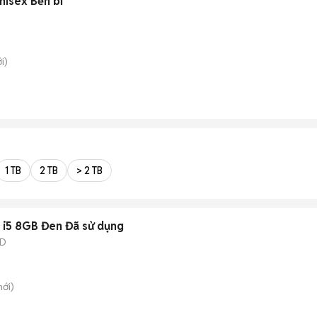
nisex Bền bỉ
i)
1 TB
2 TB
> 2 TB
 i5 8GB Đen Đã sử dụng
SD
ới)