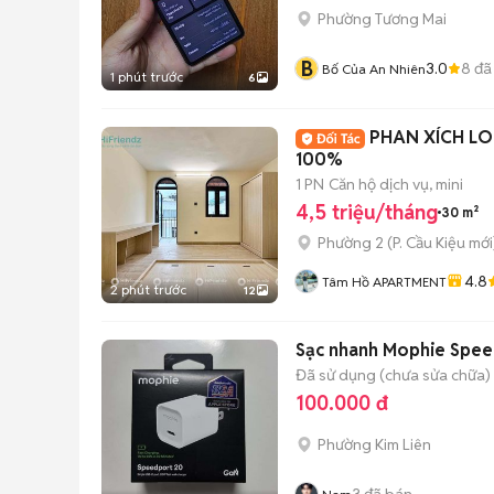
Phường Tương Mai
B
3.0
8
đã
Bố Của An Nhiên
1 phút trước
6
PHAN XÍCH LO
100%
1 PN
Căn hộ dịch vụ, mini
4,5 triệu/tháng
30 m²
Phường 2
(
P. Cầu Kiệu
mới
4.8
Tâm Hồ APARTMENT
2 phút trước
12
Sạc nhanh Mophie Spee
Đã sử dụng (chưa sửa chữa)
100.000 đ
Phường Kim Liên
3
đã bán