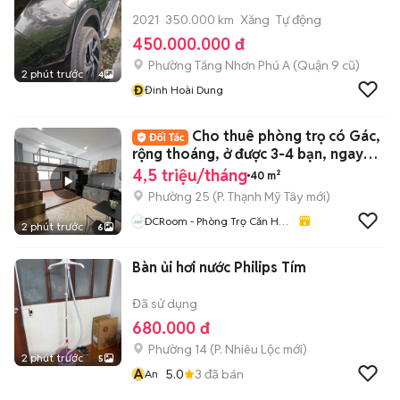
2021
350.000 km
Xăng
Tự động
450.000.000 đ
Phường Tăng Nhơn Phú A (Quận 9 cũ)
2 phút trước
4
Đ
Đinh Hoài Dung
Cho thuê phòng trọ có Gác,
rộng thoáng, ở được 3-4 bạn, ngay
UTH, FTU,
4,5 triệu/tháng
40 m²
Phường 25
(
P. Thạnh Mỹ Tây
mới)
DCRoom - Phòng Trọ Căn Hộ
2 phút trước
6
Giá Rẻ TP.HCM
Bàn ủi hơi nước Philips Tím
Đã sử dụng
680.000 đ
Phường 14
(
P. Nhiêu Lộc
mới)
2 phút trước
5
A
5.0
3
đã bán
An