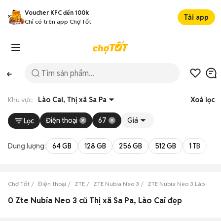
Voucher KFC đến 100k
Tải app
Chỉ có trên app Chợ Tốt
Khu vực:
Lào Cai, Thị xã Sa Pa
Xoá lọc
Điện thoại
67
Giá
Lọc
Dung lượng:
64 GB
128 GB
256 GB
512 GB
1 TB
2 
Chợ Tốt
Điện thoại
ZTE
ZTE Nubia Neo 3
ZTE Nubia Neo 3 Lào Cai
0 Zte Nubia Neo 3 cũ Thị xã Sa Pa, Lào Cai đẹp