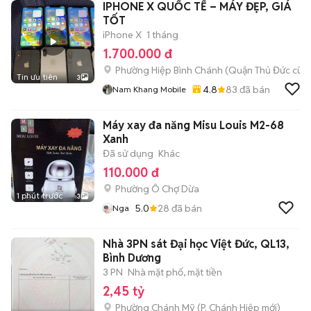
IPHONE X QUỐC TẾ – MÁY ĐẸP, GIÁ
TỐT
iPhone X
1 tháng
1.700.000 đ
Phường Hiệp Bình Chánh (Quận Thủ Đức cũ)
Tin ưu tiên
3
4.8
83
đã bán
Nam Khang Mobile
Máy xay đa năng Misu Louis M2-68
Xanh
Đã sử dụng
Khác
110.000 đ
Phường Ô Chợ Dừa
1 phút trước
3
5.0
28
đã bán
Nga
Nhà 3PN sát Đại học Việt Đức, QL13,
Bình Dương
3 PN
Nhà mặt phố, mặt tiền
2,45 tỷ
Phường Chánh Mỹ
(
P. Chánh Hiệp
mới)