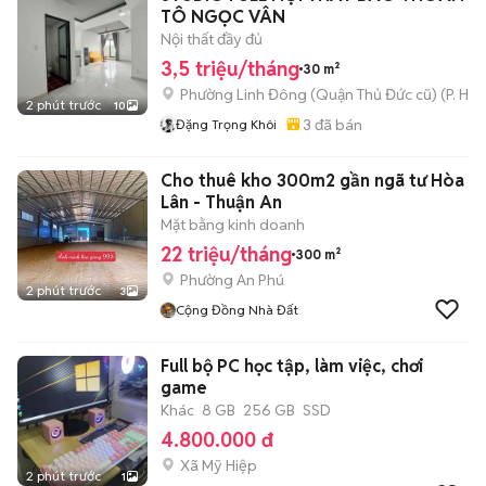
TÔ NGỌC VÂN
Nội thất đầy đủ
3,5 triệu/tháng
30 m²
Phường Linh Đông (Quận Thủ Đức cũ)
(
P. Hiệ
2 phút trước
10
3
đã bán
Đặng Trọng Khôi
Cho thuê kho 300m2 gần ngã tư Hòa
Lân - Thuận An
Mặt bằng kinh doanh
22 triệu/tháng
300 m²
Phường An Phú
2 phút trước
3
Cộng Đồng Nhà Đất
Full bộ PC học tập, làm việc, chơi
game
Khác
8 GB
256 GB
SSD
4.800.000 đ
Xã Mỹ Hiệp
2 phút trước
1