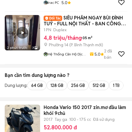
5.0
Irac PC
SIÊU PHẨM NGAY BÙI ĐÌNH
TUÝ - FULL NỘI THẤT - BAN CÔNG
THOÁNG MÁT✨✨
1 PN
Duplex
4,8 triệu/tháng
35 m²
Phường 14
(
P. Bình Thạnh
mới)
2 phút trước
7
2
đã
5.0
Hệ Thống Căn Hộ Dịch
bán
Vụ Tphcm
Bạn cần tìm
dung lượng
nào ?
Dung lượng:
64 GB
128 GB
256 GB
512 GB
1 TB
2 
Honda Vario 150 2017 zin.mơ đầu làm
khói 9chủ
2017
Tay ga
100 - 175 cc
Đã sử dụng
52.800.000 đ