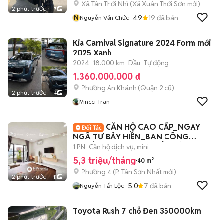
Xã Tân Thới Nhì
(
Xã Xuân Thới Sơn
mới)
2 phút trước
7
N
4.9
19
đã bán
Nguyễn Văn Chức
Kia Carnival Signature 2024 Form mới
2025 Xanh
2024
18.000 km
Dầu
Tự động
1.360.000.000 đ
Phường An Khánh (Quận 2 cũ)
2 phút trước
4
Vincci Tran
CĂN HỘ CAO CẤP_NGAY
NGÃ TƯ BẢY HIỀN_BAN CÔNG
THOÁNG_FULL NỘI THẤT MỚI
1 PN
Căn hộ dịch vụ, mini
5,3 triệu/tháng
40 m²
Phường 4
(
P. Tân Sơn Nhất
mới)
2 phút trước
11
5.0
7
đã bán
Nguyễn Tấn Lộc
Toyota Rush 7 chỗ Đen 350000km