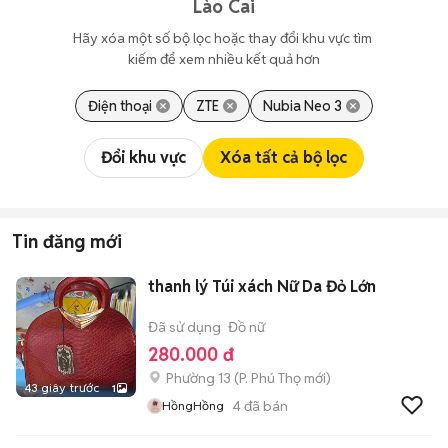
Lào Cai
Hãy xóa một số bộ lọc hoặc thay đổi khu vực tìm 
kiếm để xem nhiều kết quả hơn
Điện thoại
ZTE
Nubia Neo 3
Đổi khu vực
Xóa tất cả bộ lọc
Tin đăng mới
thanh lý Túi xách Nữ Da Đỏ Lớn
Đã sử dụng
Đồ nữ
280.000 đ
Phường 13
(
P. Phú Thọ
mới)
43 giây trước
1
4
đã bán
HồngHồng