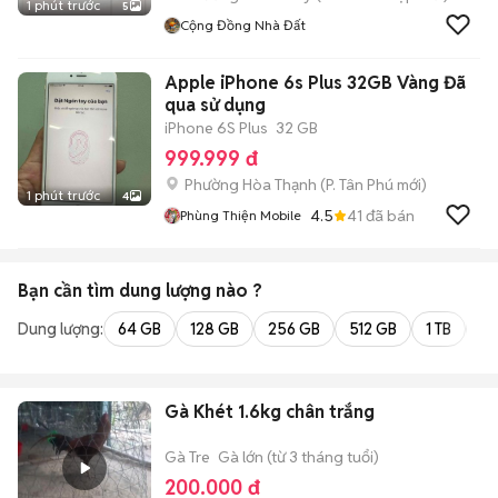
1 phút trước
5
Cộng Đồng Nhà Đất
Apple iPhone 6s Plus 32GB Vàng Đã
qua sử dụng
iPhone 6S Plus
32 GB
999.999 đ
Phường Hòa Thạnh
(
P. Tân Phú
mới)
1 phút trước
4
4.5
41
đã bán
Phùng Thiện Mobile
Bạn cần tìm
dung lượng
nào ?
Dung lượng:
64 GB
128 GB
256 GB
512 GB
1 TB
2 
Gà Khét 1.6kg chân trắng
Gà Tre
Gà lớn (từ 3 tháng tuổi)
200.000 đ