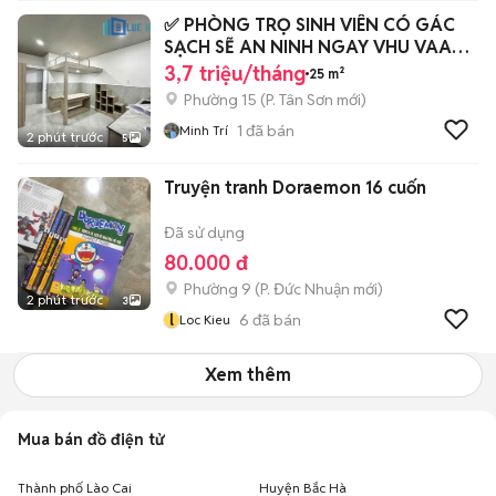
✅ PHÒNG TRỌ SINH VIÊN CÓ GÁC
SẠCH SẼ AN NINH NGAY VHU VAA
CD Y HUIT
3,7 triệu/tháng
25 m²
Phường 15
(
P. Tân Sơn
mới)
1
đã bán
Minh Trí
2 phút trước
5
Truyện tranh Doraemon 16 cuốn
Đã sử dụng
80.000 đ
Phường 9
(
P. Đức Nhuận
mới)
2 phút trước
3
l
6
đã bán
Loc Kieu
Xem thêm
Mua bán đồ điện tử
Thành phố Lào Cai
Huyện Bắc Hà