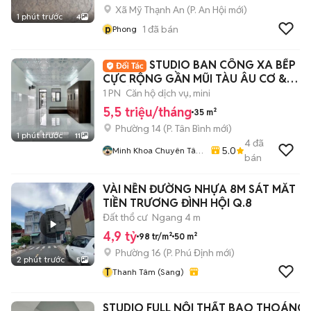
Xã Mỹ Thạnh An
(
P. An Hội
mới)
1 phút trước
4
p
1
đã bán
Phong
STUDIO BAN CÔNG XA BẾP
CỰC RỘNG GẦN MŨI TÀU ÂU CƠ &
TRƯỜNG CHINH
1 PN
Căn hộ dịch vụ, mini
5,5 triệu/tháng
35 m²
Phường 14
(
P. Tân Bình
mới)
1 phút trước
11
4
đã
5.0
Minh Khoa Chuyên Tân
bán
Bình - Tân Phú
VÀI NỀN ĐƯỜNG NHỰA 8M SÁT MĂT
TIỀN TRƯƠNG ĐÌNH HỘI Q.8
Đất thổ cư
Ngang 4 m
4,9 tỷ
98 tr/m²
50 m²
Phường 16
(
P. Phú Định
mới)
2 phút trước
5
T
Thanh Tâm (Sang)
STUDIO FULL NỘI THẤT BAO THOÁNG