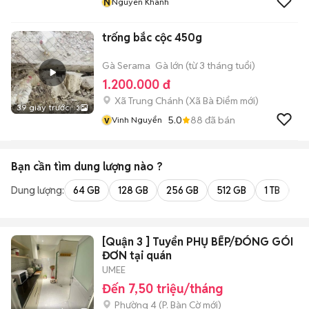
N
Nguyen Khanh
trống bắc cộc 450g
Gà Serama
Gà lớn (từ 3 tháng tuổi)
1.200.000 đ
Xã Trung Chánh
(
Xã Bà Điểm
mới)
39 giây trước
3
v
5.0
88
đã bán
Vinh Nguyển
Bạn cần tìm
dung lượng
nào ?
Dung lượng:
64 GB
128 GB
256 GB
512 GB
1 TB
2 
[Quận 3 ] Tuyển PHỤ BẾP/ĐÓNG GÓI
ĐƠN tại quán
UMEE
Đến 7,50 triệu/tháng
Phường 4
(
P. Bàn Cờ
mới)