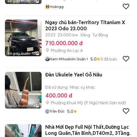
44 giây trước
1
H
Hoàngg
Ngay chủ bán-Territory Titanium X
2023 Odo 23.000
2023
23.000 km
Xăng
Tự động
710.000.000 đ
Phường An Lạc A
44 giây trước
13
5.0
3
đã bán
Nam Mitsubishi Quận 1
Đàn Ukulele Yael Gỗ Nâu
Đã sử dụng
Nhạc cụ khác
400.000 đ
Phường Khuê Mỹ
(
P. Ngũ Hành Sơn
mới)
1 phút trước
4
5.0
Trần Đức
Nhà Mới Đẹp Full Nội Thất,Đường Lạc
Long Quân,Tân Bình,DT40m2, 3Tầng.