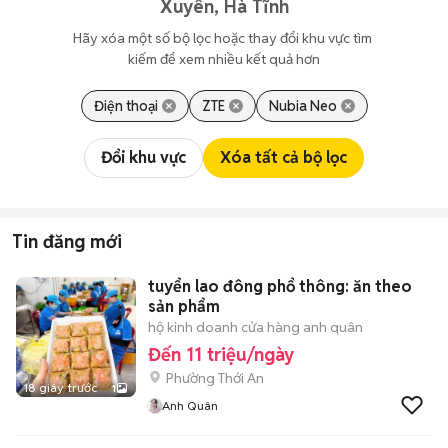
Xuyên, Hà Tĩnh
Hãy xóa một số bộ lọc hoặc thay đổi khu vực tìm 
kiếm để xem nhiều kết quả hơn
Điện thoại
ZTE
Nubia Neo
Đổi khu vực
Xóa tất cả bộ lọc
Tin đăng mới
tuyển lao đông phổ thông: ăn theo
sản phẩm
hộ kinh doanh cửa hàng anh quân
Đến 11 triệu/ngày
Phường Thới An
18 giây trước
1
Anh Quân