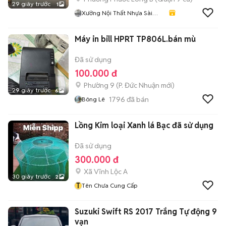
29 giây trước
1
Xưởng Nội Thất Nhựa Sài
Gòn
Máy in bill HPRT TP806L.bán mù
Đã sử dụng
100.000 đ
Phường 9
(
P. Đức Nhuận
mới)
29 giây trước
6
1796
đã bán
Bông Lê
Lồng Kim loại Xanh lá Bạc đã sử dụng
Đã sử dụng
300.000 đ
Xã Vĩnh Lộc A
30 giây trước
2
T
Tên Chưa Cung Cấp
Suzuki Swift RS 2017 Trắng Tự động 9
vạn