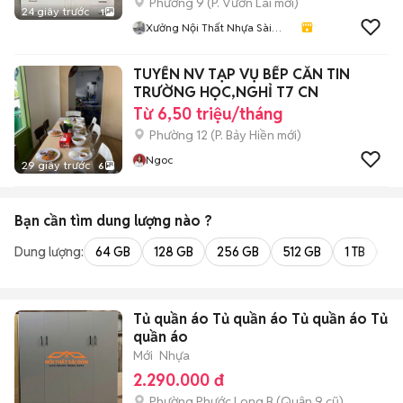
Phường 9
(
P. Vườn Lài
mới)
24 giây trước
1
Xưởng Nội Thất Nhựa Sài
Gòn
TUYỂN NV TẠP VỤ BẾP CĂN TIN
TRƯỜNG HỌC,NGHỈ T7 CN
Từ 6,50 triệu/tháng
Phường 12
(
P. Bảy Hiền
mới)
Ngoc
29 giây trước
6
Bạn cần tìm
dung lượng
nào ?
Dung lượng:
64 GB
128 GB
256 GB
512 GB
1 TB
2 
Tủ quần áo Tủ quần áo Tủ quần áo Tủ
quần áo
Mới
Nhựa
2.290.000 đ
Phường Phước Long B (Quận 9 cũ)