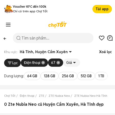
Voucher KFC đến 100k
Tải app
Chỉ có trên app Chợ Tốt
Khu vực:
Hà Tĩnh, Huyện Cẩm Xuyên
Xoá lọc
Điện thoại
67
Giá
Lọc
Dung lượng:
64 GB
128 GB
256 GB
512 GB
1 TB
2 
Chợ Tốt
Điện thoại
ZTE
ZTE Nubia Neo
ZTE Nubia Neo Hà Tĩnh
Z
0 Zte Nubia Neo cũ Huyện Cẩm Xuyên, Hà Tĩnh đẹp