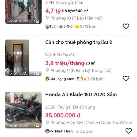
3 PN
Nhà ngõ, hẻm
4,7 tỷ
118 tr/m²
40 m²
Phường 10
(
P. Bảy Hiền
mới)
1 phút trước
6
3
đã bán
Tuấn Nhà Phố
Cần cho thuê phòng trọ lầu 2
Nội thất đầy đủ
3,8 triệu/tháng
20 m²
Phường 11
(
P. Bình Lợi Trung
mới)
1 phút trước
3
B
5.0
2
đã bán
Bùi Trọng Sinh
Honda Air Blade 150 2020 Xám
2020
Tay ga
Đã sử dụng
35.000.000 đ
Phường Hiệp Bình Chánh (Quận Thủ Đức cũ)
1 phút trước
4
8
đã bán
Võ Minh Hùng