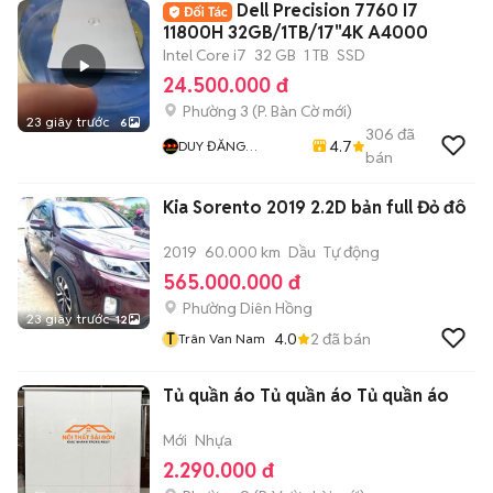
Dell Precision 7760 I7
11800H 32GB/1TB/17"4K A4000
Intel Core i7
32 GB
1 TB
SSD
24.500.000 đ
Phường 3
(
P. Bàn Cờ
mới)
23 giây trước
6
306
đã
4.7
DUY ĐĂNG
bán
COMPUTER
Kia Sorento 2019 2.2D bản full Đỏ đô
2019
60.000 km
Dầu
Tự động
565.000.000 đ
Phường Diên Hồng
23 giây trước
12
T
4.0
2
đã bán
Trân Van Nam
Tủ quần áo Tủ quần áo Tủ quần áo
Mới
Nhựa
2.290.000 đ