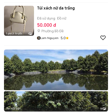
Túi xách nữ da trắng
Đã sử dụng
Đồ nữ
50.000 đ
Phường Bồ Đề
1 phút trước
1
5.0
Lam Nguyen
Tin nổi bật
10