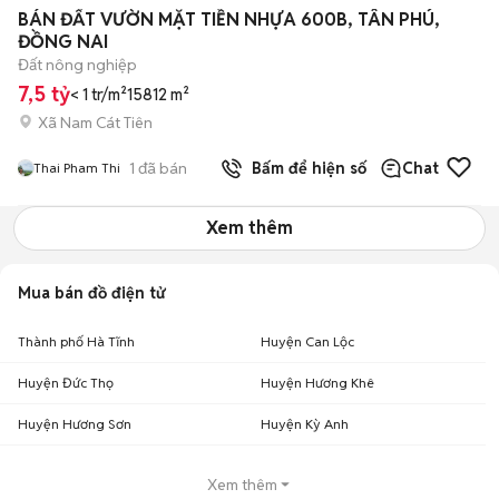
+
2
BÁN ĐẤT VƯỜN MẶT TIỀN NHỰA 600B, TÂN PHÚ,
ĐỒNG NAI
Đất nông nghiệp
7,5 tỷ
< 1 tr/m²
15812 m²
Xã Nam Cát Tiên
1
đã bán
Bấm để hiện số
Chat
Thai Pham Thi
Xem thêm
Mua bán đồ điện tử
Thành phố Hà Tĩnh
Huyện Can Lộc
Huyện Đức Thọ
Huyện Hương Khê
Huyện Hương Sơn
Huyện Kỳ Anh
Xem thêm