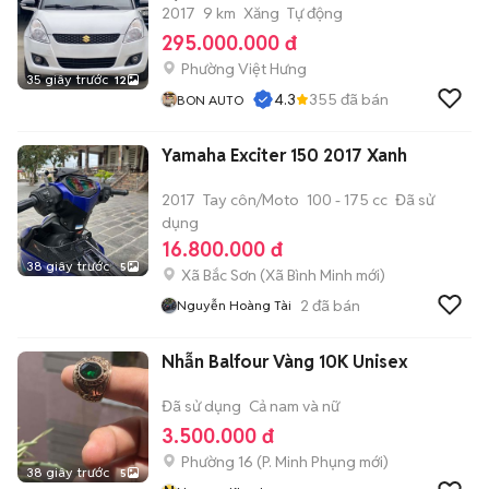
2017
9 km
Xăng
Tự động
295.000.000 đ
Phường Việt Hưng
35 giây trước
12
4.3
355
đã bán
BON AUTO
Yamaha Exciter 150 2017 Xanh
2017
Tay côn/Moto
100 - 175 cc
Đã sử
dụng
16.800.000 đ
38 giây trước
5
Xã Bắc Sơn
(
Xã Bình Minh
mới)
2
đã bán
Nguyễn Hoàng Tài
Nhẫn Balfour Vàng 10K Unisex
Đã sử dụng
Cả nam và nữ
3.500.000 đ
Phường 16
(
P. Minh Phụng
mới)
38 giây trước
5