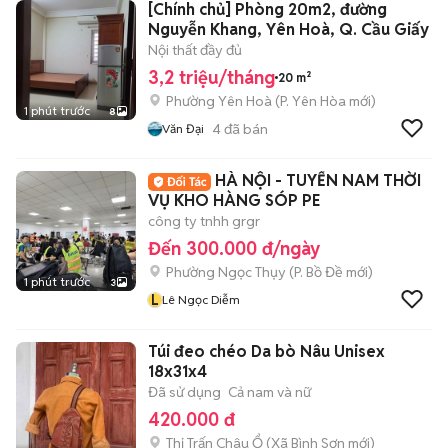
[Chính chủ] Phòng 20m2, đường
Nguyễn Khang, Yên Hoà, Q. Cầu Giấy
Nội thất đầy đủ
3,2 triệu/tháng
20 m²
Phường Yên Hoà
(
P. Yên Hòa
mới)
1 phút trước
8
4
đã bán
Văn Đại
HÀ NỘI - TUYỂN NAM THỜI
VỤ KHO HÀNG SÓP PE
công ty tnhh grgr
Đến 300.000 đ/ngày
Phường Ngọc Thụy
(
P. Bồ Đề
mới)
1 phút trước
3
L
Lê Ngọc Diễm
Túi đeo chéo Da bò Nâu Unisex
18x31x4
Đã sử dụng
Cả nam và nữ
420.000 đ
Thị Trấn Châu Ổ
(
Xã Bình Sơn
mới)