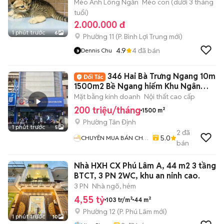
Mèo Anh Lông Ngắn
Mèo con (dưới 3 tháng
tuổi)
2.000.000 đ
1 phút trước
6
Phường 11
(
P. Bình Lợi Trung
mới)
4.9
4
đã bán
Dennis Chu
346 Hai Bà Trưng Ngang 10m
1500m2 Bề Ngang hiếm Khu Ngân
Hàng
Mặt bằng kinh doanh
Nội thất cao cấp
200 triệu/tháng
1500 m²
Phường Tân Định
1 phút trước
5
2
đã
5.0
CHUYÊN MUA BÁN CHO
bán
THUÊ TÒA NHÀ
Nhà HXH CX Phú Lâm A, 44 m2 3 tầng
BTCT, 3 PN 2WC, khu an ninh cao.
3 PN
Nhà ngõ, hẻm
4,55 tỷ
103 tr/m²
44 m²
Phường 12
(
P. Phú Lâm
mới)
1 phút trước
10