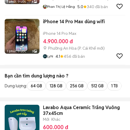
1 phút trước
6
5.0
340
đã bán
Phan Thị Lệ Hằng
iPhone 14 Pro Max dùng wifi
iPhone 14 Pro Max
4.900.000 đ
Phường An Hòa
(
P. Cái Khế
mới)
1 phút trước
3
4.1
456
đã bán
LyN
Bạn cần tìm
dung lượng
nào ?
Dung lượng:
64 GB
128 GB
256 GB
512 GB
1 TB
2 
Lavabo Aqua Ceramic Trắng Vuông
37x45cm
Mới
Khác
600.000 đ