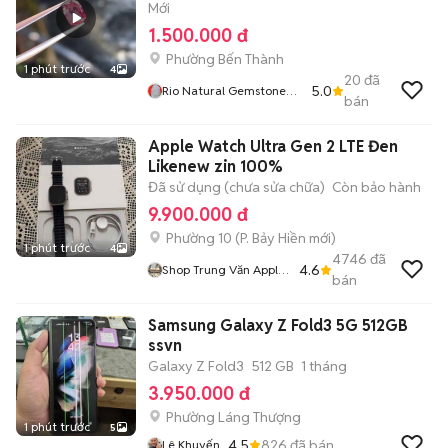
Mới
1.500.000 đ
Phường Bến Thành
1 phút trước
4
20
đã
5.0
Rio Natural Gemstone
bán
Jewelry
Apple Watch Ultra Gen 2 LTE Đen
Likenew zin 100%
Đã sử dụng (chưa sửa chữa)
Còn bảo hành
9.900.000 đ
Phường 10
(
P. Bảy Hiền
mới)
1 phút trước
4
4746
đã
4.6
Shop Trung Văn Apple
bán
Watch
Samsung Galaxy Z Fold3 5G 512GB
ssvn
Galaxy Z Fold3
512 GB
1 tháng
3.950.000 đ
Phường Láng Thượng
1 phút trước
5
4.5
826
đã bán
Lê Khuyến