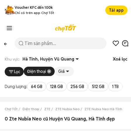
Voucher KFC đến 100k
Tải app
Chỉ có trên app Chợ Tốt
Khu vực:
Hà Tĩnh, Huyện Vũ Quang
Xoá lọc
Điện thoại
Giá
Lọc
Dung lượng:
64 GB
128 GB
256 GB
512 GB
1 TB
2 
Chợ Tốt
Điện thoại
ZTE
ZTE Nubia Neo
ZTE Nubia Neo Hà Tĩnh
Z
0 Zte Nubia Neo cũ Huyện Vũ Quang, Hà Tĩnh đẹp