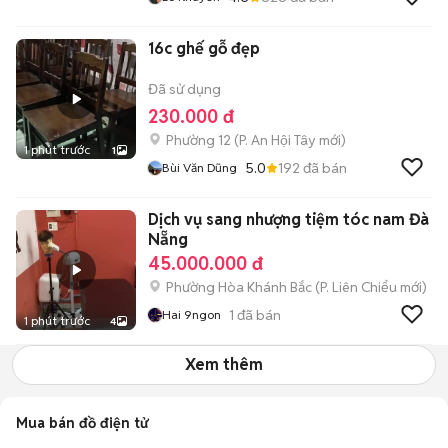
16c ghế gỗ đẹp
Đã sử dụng
230.000 đ
Phường 12
(
P. An Hội Tây
mới)
1 phút trước
1
5.0
192
đã bán
Bùi Văn Dũng
Dịch vụ sang nhượng tiệm tóc nam Đà
Nẵng
45.000.000 đ
Phường Hòa Khánh Bắc
(
P. Liên Chiểu
mới)
1
đã bán
Hai 9ngon
1 phút trước
4
Xem thêm
Mua bán đồ điện tử