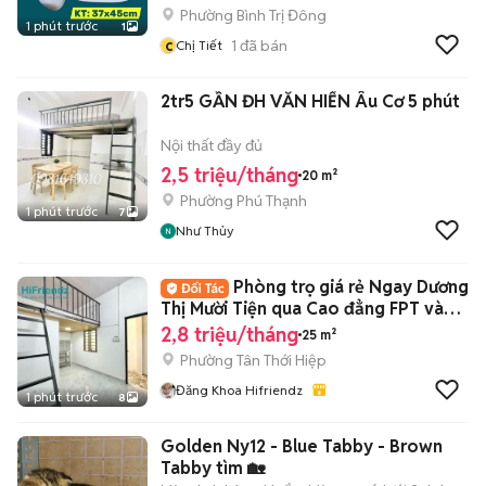
Phường Bình Trị Đông
1 phút trước
1
c
1
đã bán
Chị Tiết
2tr5 GẦN ĐH VĂN HIẾN Âu Cơ 5 phút
Nội thất đầy đủ
2,5 triệu/tháng
20 m²
Phường Phú Thạnh
1 phút trước
7
Như Thủy
Phòng trọ giá rẻ Ngay Dương
Thị Mười Tiện qua Cao đẳng FPT và
CVPM
2,8 triệu/tháng
25 m²
Phường Tân Thới Hiệp
Đăng Khoa Hifriendz
1 phút trước
8
Golden Ny12 - Blue Tabby - Brown
Tabby tìm 🏡