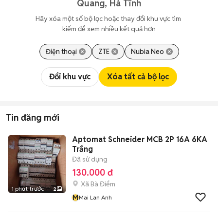
Quang, Hà Tĩnh
Hãy xóa một số bộ lọc hoặc thay đổi khu vực tìm 
kiếm để xem nhiều kết quả hơn
Điện thoại
ZTE
Nubia Neo
Đổi khu vực
Xóa tất cả bộ lọc
Tin đăng mới
Aptomat Schneider MCB 2P 16A 6KA
Trắng
Đã sử dụng
130.000 đ
Xã Bà Điểm
1 phút trước
2
M
Mai Lan Anh