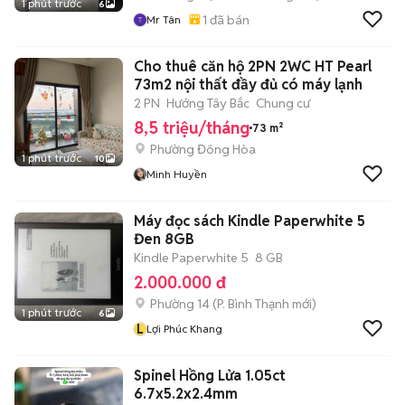
1 phút trước
6
1
đã bán
Mr Tân
Cho thuê căn hộ 2PN 2WC HT Pearl
73m2 nội thất đầy đủ có máy lạnh
2 PN
Hướng Tây Bắc
Chung cư
8,5 triệu/tháng
73 m²
Phường Đông Hòa
1 phút trước
10
Minh Huyền
Máy đọc sách Kindle Paperwhite 5
Đen 8GB
Kindle Paperwhite 5
8 GB
2.000.000 đ
Phường 14
(
P. Bình Thạnh
mới)
1 phút trước
6
L
Lợi Phúc Khang
Spinel Hồng Lửa 1.05ct
6.7x5.2x2.4mm