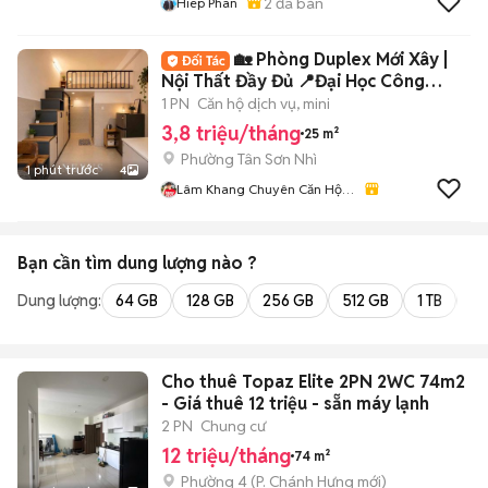
2
đã bán
Hiep Phan
🏡 Phòng Duplex Mới Xây |
Nội Thất Đầy Đủ 📍Đại Học Công
Thương
1 PN
Căn hộ dịch vụ, mini
3,8 triệu/tháng
25 m²
Phường Tân Sơn Nhì
1 phút trước
4
Lâm Khang Chuyên Căn Hộ
Bình Tân Q6
Bạn cần tìm
dung lượng
nào ?
Dung lượng:
64 GB
128 GB
256 GB
512 GB
1 TB
2 
Cho thuê Topaz Elite 2PN 2WC 74m2
- Giá thuê 12 triệu - sẵn máy lạnh
2 PN
Chung cư
12 triệu/tháng
74 m²
Phường 4
(
P. Chánh Hưng
mới)