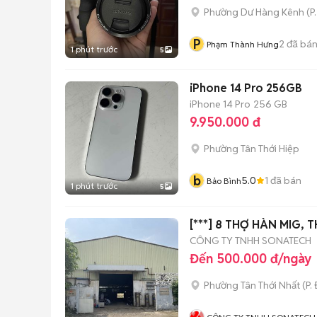
Phường Dư Hàng Kênh
(
P
P
2
đã bá
Phạm Thành Hưng
1 phút trước
5
iPhone 14 Pro 256GB
iPhone 14 Pro
256 GB
9.950.000 đ
Phường Tân Thới Hiệp
b
5.0
1
đã bán
Bảo Bình
1 phút trước
5
[***] 8 THỢ HÀN MIG, 
CÔNG TY TNHH SONATECH
Đến 500.000 đ/ngày
Phường Tân Thới Nhất
(
P.