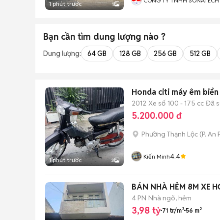
CÔNG TY TNHH SONATECH
1 phút trước
1
Bạn cần tìm
dung lượng
nào ?
Dung lượng:
64 GB
128 GB
256 GB
512 GB
Honda citi máy êm biển
2012
Xe số
100 - 175 cc
Đã 
5.200.000 đ
Phường Thạnh Lộc
(
P. An
4.4
Kiến Minh
1 phút trước
3
BÁN NHÀ HẺM 8M XE H
4 PN
Nhà ngõ, hẻm
3,98 tỷ
71 tr/m²
56 m²