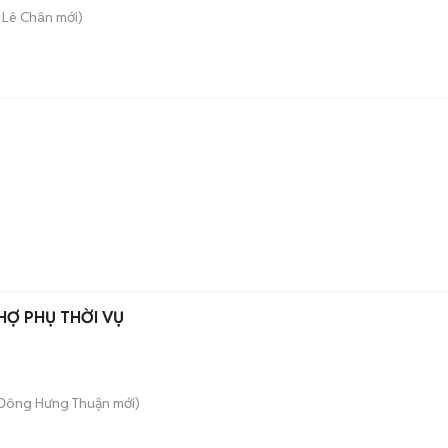
. Lê Chân
mới)
n
THỢ PHỤ THỜI VỤ
 Đông Hưng Thuận
mới)