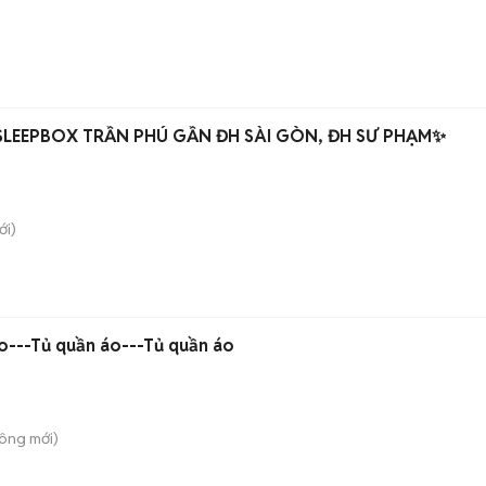
SLEEPBOX TRẦN PHÚ GẦN ĐH SÀI GÒN, ĐH SƯ PHẠM✨
i)
o---Tủ quần áo---Tủ quần áo
Đông
mới)