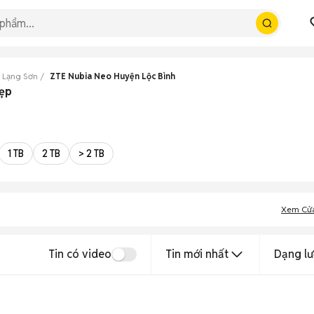
 Lạng Sơn
ZTE Nubia Neo Huyện Lộc Bình
đẹp
1 TB
2 TB
> 2 TB
Xem Cử
Tin có video
Tin mới nhất
Dạng lư