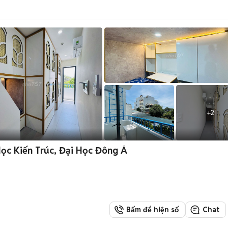
+
2
Học Kiến Trúc, Đại Học Đông Á
Bấm để hiện số
Chat