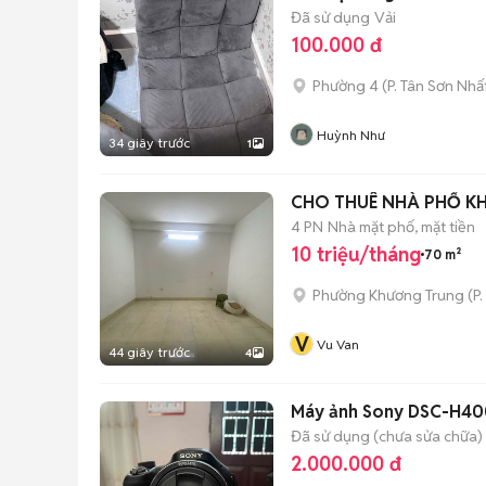
Đã sử dụng
Vải
100.000 đ
Phường 4
(
P. Tân Sơn Nhấ
Huỳnh Như
34 giây trước
1
CHO THUÊ NHÀ PHỐ 
4 PN
Nhà mặt phố, mặt tiền
10 triệu/tháng
70 m²
Phường Khương Trung
(
P
V
Vu Van
44 giây trước
4
Máy ảnh Sony DSC-H40
Đã sử dụng (chưa sửa chữa)
2.000.000 đ