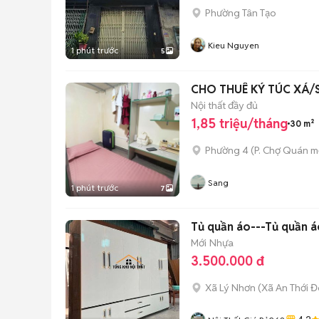
Phường Tân Tạo
Kieu Nguyen
1 phút trước
5
CHO THUÊ KÝ TÚC XÁ/
Nội thất đầy đủ
1,85 triệu/tháng
30 m²
Phường 4
(
P. Chợ Quán
mớ
Sang
1 phút trước
7
Tủ quần áo---Tủ quần á
Mới
Nhựa
3.500.000 đ
Xã Lý Nhơn
(
Xã An Thới 