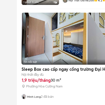
4.2
Nội Thất Giá Rẻ268
1 phút trước
1
Tin nổi bật
Sleep Box cao cấp ngay cổng trường Đại 
Nội thất đầy đủ
1,9 triệu/tháng
30 m²
Phường Hòa Cường Nam
2
đã bán
Minh Long