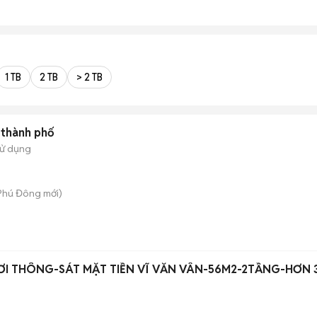
1 TB
2 TB
> 2 TB
 thành phố
sử dụng
 Phú Đông
mới)
ƠI THÔNG-SÁT MẶT TIỀN VĨ VĂN VÂN-56M2-2TẦNG-HƠN 