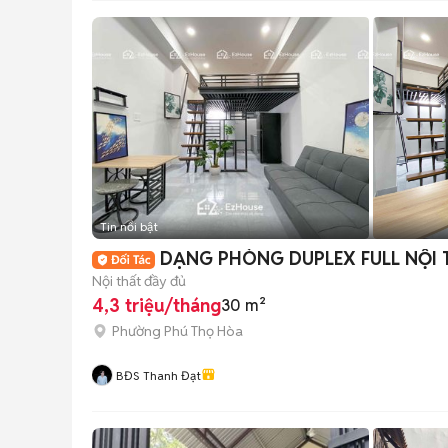
Tin nổi bật
DẠNG PHÒNG DUPLEX FULL NỘI 
Nội thất đầy đủ
4,3 triệu/tháng
30 m²
Phường Phú Thọ Hòa
BĐS Thanh Đạt