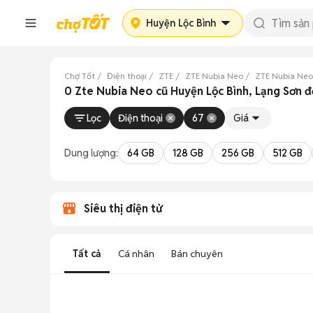
Huyện Lộc Bình
Chợ Tốt
Điện thoại
ZTE
ZTE Nubia Neo
ZTE Nubia Neo
0 Zte Nubia Neo cũ Huyện Lộc Bình, Lạng Sơn 
Lọc
Điện thoại
67
Giá
Dung lượng:
64 GB
128 GB
256 GB
512 GB
Siêu thị điện tử
Tất cả
Cá nhân
Bán chuyên