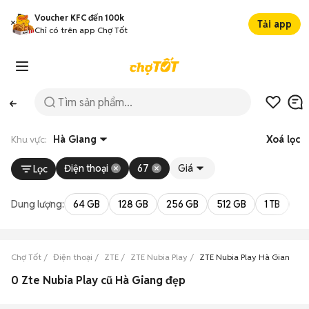
Voucher KFC đến 100k
Tải app
Chỉ có trên app Chợ Tốt
Khu vực:
Hà Giang
Xoá lọc
Điện thoại
67
Giá
Lọc
Dung lượng:
64 GB
128 GB
256 GB
512 GB
1 TB
2 
Chợ Tốt
Điện thoại
ZTE
ZTE Nubia Play
ZTE Nubia Play Hà Giang
0 Zte Nubia Play cũ Hà Giang đẹp