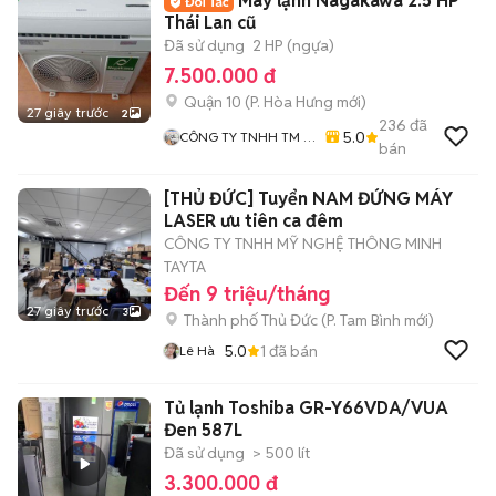
Máy lạnh Nagakawa 2.5 HP
Thái Lan cũ
Đã sử dụng
2 HP (ngựa)
7.500.000 đ
Quận 10
(
P. Hòa Hưng
mới)
27 giây trước
2
236
đã
5.0
CÔNG TY TNHH TM -
bán
DV - VT KỸ THUẬT
HOÀNG PHÚC
[THỦ ĐỨC] Tuyển NAM ĐỨNG MÁY
LASER ưu tiên ca đêm
CÔNG TY TNHH MỸ NGHỆ THÔNG MINH
TAYTA
Đến 9 triệu/tháng
27 giây trước
3
Thành phố Thủ Đức
(
P. Tam Bình
mới)
5.0
1
đã bán
Lê Hà
Tủ lạnh Toshiba GR-Y66VDA/VUA
Đen 587L
Đã sử dụng
> 500 lít
3.300.000 đ