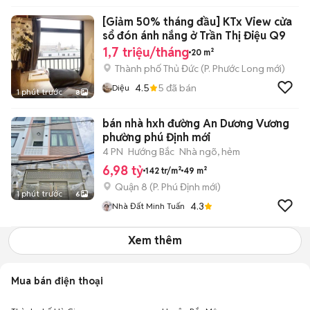
[Giảm 50% tháng đầu] KTx View cửa
sổ đón ánh nắng ở Trần Thị Điệu Q9
1,7 triệu/tháng
20 m²
Thành phố Thủ Đức
(
P. Phước Long
mới)
4.5
5
đã bán
Diệu
1 phút trước
8
bán nhà hxh đường An Dương Vương
phường phú Định mới
4 PN
Hướng Bắc
Nhà ngõ, hẻm
6,98 tỷ
142 tr/m²
49 m²
Quận 8
(
P. Phú Định
mới)
1 phút trước
6
4.3
Nhà Đất Minh Tuấn
Xem thêm
Mua bán điện thoại