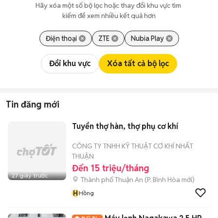
Hãy xóa một số bộ lọc hoặc thay đổi khu vực tìm 
kiếm để xem nhiều kết quả hơn
Điện thoại
ZTE
Nubia Play
Đổi khu vực
Xóa tất cả bộ lọc
Tin đăng mới
Tuyển thợ hàn, thợ phụ cơ khí
CÔNG TY TNHH KỸ THUẬT CƠ KHÍ NHẤT
THUẬN
Đến 15 triệu/tháng
27 giây trước
Thành phố Thuận An
(
P. Bình Hòa
mới)
H
Hồng