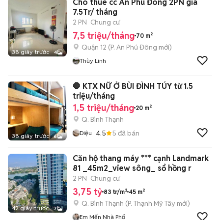
Cho thuê cc An Phú Đông 2PN giá
7.5Tr/ tháng
2 PN
Chung cư
7,5 triệu/tháng
70 m²
Quận 12
(
P. An Phú Đông
mới)
38 giây trước
4
Thùy Linh
🛑 KTX NỮ Ở BÙI ĐÌNH TÚY từ 1.5
triệu/tháng
1,5 triệu/tháng
20 m²
Q. Bình Thạnh
4.5
5
đã bán
Diệu
38 giây trước
6
Căn hộ thang máy *** cạnh Landmark
81 _45m2_view sông_ sổ hồng r
2 PN
Chung cư
3,75 tỷ
83 tr/m²
45 m²
Q. Bình Thạnh
(
P. Thạnh Mỹ Tây
mới)
42 giây trước
7
Em Mến Nhà Phố