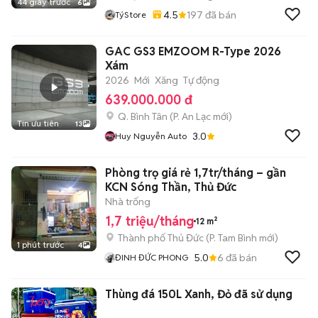
44 giây trước
6
4.5
197
đã bán
TýStore
GAC GS3 EMZOOM R-Type 2026
Xám
2026
Mới
Xăng
Tự động
639.000.000 đ
Q. Bình Tân
(
P. An Lạc
mới)
Tin ưu tiên
13
3.0
Huy Nguyễn Auto
Phòng trọ giá rẻ 1,7tr/tháng – gần
KCN Sóng Thần, Thủ Đức
Nhà trống
1,7 triệu/tháng
12 m²
Thành phố Thủ Đức
(
P. Tam Bình
mới)
1 phút trước
4
5.0
6
đã bán
ĐINH ĐỨC PHONG
Thùng đá 150L Xanh, Đỏ đã sử dụng