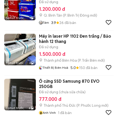
Đã sử dụng
1.200.000 đ
Q. Bình Tân
(
P. Bình Trị Đông
mới)
1 phút trước
1
3.9
26
đã bán
Tâm
Máy in laser HP 1102 Đen trắng / Bảo
hành 12 thang
Đã sử dụng
1.500.000 đ
Thành phố Biên Hòa
(
P. Trấn Biên
mới)
1 phút trước
3
5.0
150
đã bán
Thiết Bị Biên Hoà
Ổ cứng SSD Samsung 870 EVO
250GB
Đã sử dụng (chưa sửa chữa)
777.000 đ
Thành phố Thủ Đức
(
P. Phước Long
mới)
1 phút trước
6
a
1
đã bán
Anh Vinh