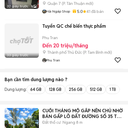
Quận 7
(
P. Tân Thuận
mới)
32 giây trước
5
5.0
41
đã bán
Hải Ngáp Shop
Tuyển QC chế biến thực phẩm
Phu Tran
Đến 20 triệu/tháng
Thành phố Thủ Đức
(
P. Tam Bình
mới)
33 giây trước
Phu Tran
Bạn cần tìm
dung lượng
nào ?
Dung lượng:
64 GB
128 GB
256 GB
512 GB
1 TB
2 
CUỐI THÁNG MỔ GẤP NÊN CHỦ NHỜ
BÁN GẤP LÔ ĐẤT ĐƯỜNG SỐ 35 TT
CỦ CHI
Đất thổ cư
Ngang 8 m