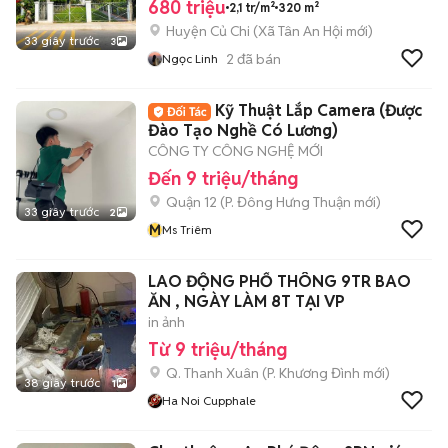
680 triệu
2,1 tr/m²
320 m²
Huyện Củ Chi
(
Xã Tân An Hội
mới)
33 giây trước
3
2
đã bán
Ngọc Linh
Kỹ Thuật Lắp Camera (Được
Đào Tạo Nghề Có Lương)
CÔNG TY CÔNG NGHỆ MỚI
Đến 9 triệu/tháng
Quận 12
(
P. Đông Hưng Thuận
mới)
33 giây trước
2
M
Ms Triêm
LAO ĐỘNG PHỔ THÔNG 9TR BAO
ĂN , NGÀY LÀM 8T TẠI VP
in ảnh
Từ 9 triệu/tháng
Q. Thanh Xuân
(
P. Khương Đình
mới)
38 giây trước
1
Ha Noi Cupphale