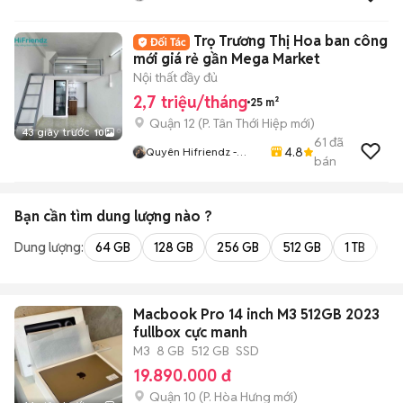
Trọ Trương Thị Hoa ban công
mới giá rẻ gần Mega Market
Nội thất đầy đủ
2,7 triệu/tháng
25 m²
Quận 12
(
P. Tân Thới Hiệp
mới)
43 giây trước
10
61
đã
4.8
Quyên Hifriendz -
bán
Phòng Thật Giá Thật
Bạn cần tìm
dung lượng
nào ?
Dung lượng:
64 GB
128 GB
256 GB
512 GB
1 TB
2 
Macbook Pro 14 inch M3 512GB 2023
fullbox cực manh
M3
8 GB
512 GB
SSD
19.890.000 đ
Quận 10
(
P. Hòa Hưng
mới)