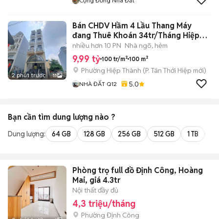
Cộng Đồng Nhà Đất
Bán CHDV Hầm 4 Lầu Thang Máy
đang Thuê Khoán 34tr/Tháng Hiệp
Thành 42
nhiều hơn 10 PN
Nhà ngõ, hẻm
9,99 tỷ
100 tr/m²
100 m²
Phường Hiệp Thành
(
P. Tân Thới Hiệp
mới)
2 phút trước
11
5.0
NHÀ ĐẤT Q12
Bạn cần tìm
dung lượng
nào ?
Dung lượng:
64 GB
128 GB
256 GB
512 GB
1 TB
2 
Phòng trọ full đồ Định Công, Hoàng
Mai, giá 4.3tr
Nội thất đầy đủ
4,3 triệu/tháng
Phường Định Công