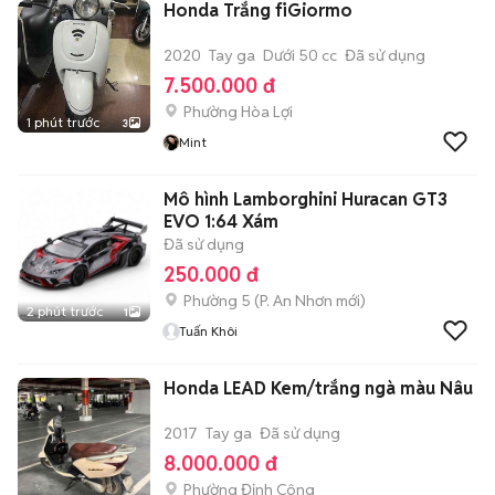
Honda Trắng fiGiormo
2020
Tay ga
Dưới 50 cc
Đã sử dụng
7.500.000 đ
Phường Hòa Lợi
1 phút trước
3
Mint
Mô hình Lamborghini Huracan GT3
EVO 1:64 Xám
Đã sử dụng
250.000 đ
Phường 5
(
P. An Nhơn
mới)
2 phút trước
1
Tuấn Khôi
Honda LEAD Kem/trắng ngà màu Nâu
2017
Tay ga
Đã sử dụng
8.000.000 đ
Phường Định Công