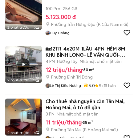
100 Pro
256 GB
5.123.000 đ
Phường Trần Hưng Đạo
(
P. Cửa Nam
mới)
2 phút trước
3
Huy Hoàng
🏡12TR-4x20M-1LẦU-4PN-HẺM 8M-
KHU BÌNH LONG- LÊ VĂN QUỚI-
GIÁP TÂN PHÚ
4 PN
Hướng Tây
Nhà mặt phố, mặt tiền
12 triệu/tháng
80 m²
Phường Bình Trị Đông
2 phút trước
11
5.0
8
đã bán
Lê Thị Kiều Nương
Cho thuê nhà nguyên căn Tân Mai,
Hoàng Mai, ô tô đỗ gần
3 PN
Nhà mặt phố, mặt tiền
11 triệu/tháng
35 m²
Phường Tân Mai
(
P. Hoàng Mai
mới)
2 phút trước
4