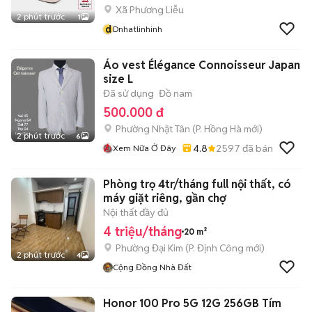
Xã Phương Liễu
2 phút trước
1
d
Dnhatlinhinh
Áo vest Élégance Connoisseur Japan
size L
Đã sử dụng
Đồ nam
500.000 đ
Phường Nhật Tân
(
P. Hồng Hà
mới)
2 phút trước
6
4.8
2597
đã bán
Xem Nữa Ở Đây
Phòng trọ 4tr/tháng full nội thất, có
máy giặt riêng, gần chợ
Nội thất đầy đủ
4 triệu/tháng
20 m²
Phường Đại Kim
(
P. Định Công
mới)
2 phút trước
4
Cộng Đồng Nhà Đất
Honor 100 Pro 5G 12G 256GB Tím