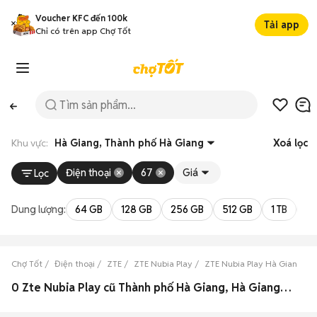
Voucher KFC đến 100k
Tải app
Chỉ có trên app Chợ Tốt
Khu vực:
Hà Giang, Thành phố Hà Giang
Xoá lọc
Điện thoại
67
Giá
Lọc
Dung lượng:
64 GB
128 GB
256 GB
512 GB
1 TB
2 
Chợ Tốt
Điện thoại
ZTE
ZTE Nubia Play
ZTE Nubia Play Hà Giang
0 Zte Nubia Play cũ Thành phố Hà Giang, Hà Giang đẹp