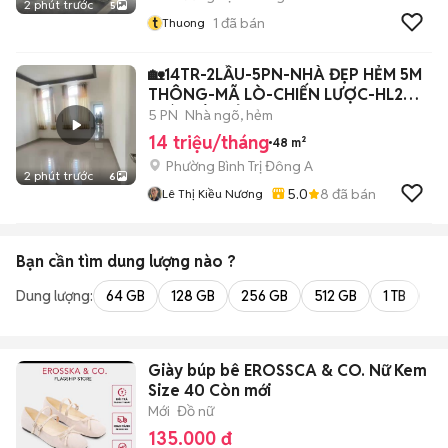
2 phút trước
5
t
1
đã bán
Thuong
🏡14TR-2LẦU-5PN-NHÀ ĐẸP HẺM 5M
THÔNG-MÃ LÒ-CHIẾN LƯỢC-HL2
GIÁP TÊN LỬA
5 PN
Nhà ngõ, hẻm
14 triệu/tháng
48 m²
Phường Bình Trị Đông A
2 phút trước
6
5.0
8
đã bán
Lê Thị Kiều Nương
Bạn cần tìm
dung lượng
nào ?
Dung lượng:
64 GB
128 GB
256 GB
512 GB
1 TB
2 
Giày búp bê EROSSCA & CO. Nữ Kem
Size 40 Còn mới
Mới
Đồ nữ
135.000 đ