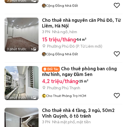
3 phút trước
4
Cộng Đồng Nhà Đất
Cho thuê nhà nguyên căn Phú Đô, Từ
Liêm, Hà Nội
3 PN
Nhà ngõ, hẻm
15 triệu/tháng
54 m²
Phường Phú Đô
(
P. Từ Liêm
mới)
3 phút trước
5
Cộng Đồng Nhà Đất
Cho thuê phòng ban công
như hình, ngay Đầm Sen
4,2 triệu/tháng
25 m²
Phường Phú Thạnh
C
Cho Thuê Phòng Trọ HCM
3 phút trước
5
Cho thuê nhà 4 tầng, 3 ngủ, 50m2
Vĩnh Quỳnh, ô tô tránh
3 PN
Nhà mặt phố, mặt tiền