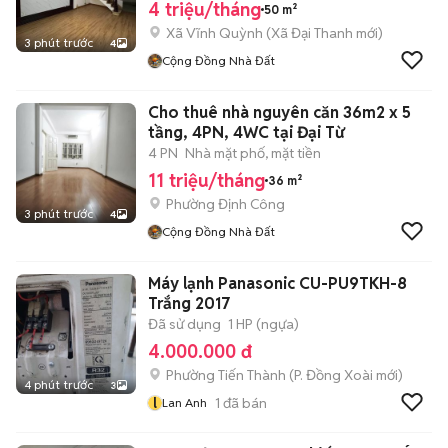
4 triệu/tháng
50 m²
Xã Vĩnh Quỳnh
(
Xã Đại Thanh
mới)
3 phút trước
4
Cộng Đồng Nhà Đất
Cho thuê nhà nguyên căn 36m2 x 5
tầng, 4PN, 4WC tại Đại Từ
4 PN
Nhà mặt phố, mặt tiền
11 triệu/tháng
36 m²
Phường Định Công
3 phút trước
4
Cộng Đồng Nhà Đất
Máy lạnh Panasonic CU-PU9TKH-8
Trắng 2017
Đã sử dụng
1 HP (ngựa)
4.000.000 đ
Phường Tiến Thành
(
P. Đồng Xoài
mới)
4 phút trước
3
l
1
đã bán
Lan Anh