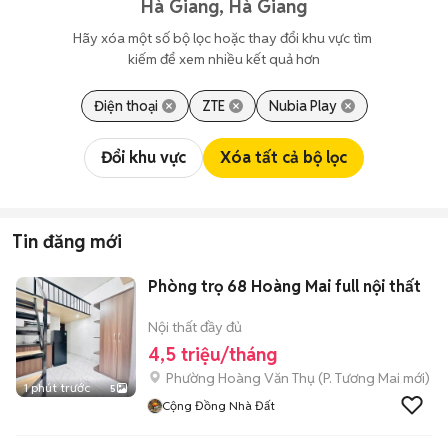
Hà Giang, Hà Giang
Hãy xóa một số bộ lọc hoặc thay đổi khu vực tìm 
kiếm để xem nhiều kết quả hơn
Điện thoại
ZTE
Nubia Play
Đổi khu vực
Xóa tất cả bộ lọc
Tin đăng mới
Phòng trọ 68 Hoàng Mai full nội thất
Nội thất đầy đủ
4,5 triệu/tháng
Phường Hoàng Văn Thụ
(
P. Tương Mai
mới)
1 phút trước
5
Cộng Đồng Nhà Đất