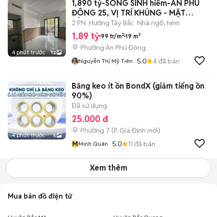
1,890 tỷ-SONG SINH hiếm-AN PHÚ
ĐÔNG 25, VỊ TRÍ KHỦNG - MẶT
BẰNG KINH
2 PN
Hướng Tây Bắc
Nhà ngõ, hẻm
1,89 tỷ
99 tr/m²
19 m²
Phường An Phú Đông
4 phút trước
12
5.0
4
đã bán
Nguyễn Thị Mỹ Tiên
Băng keo ít ồn BondX (giảm tiếng ồn
90%)
Đã sử dụng
25.000 đ
Phường 7
(
P. Gia Định
mới)
4 phút trước
5
M
5.0
11
đã bán
Minh Quân
Xem thêm
Mua bán đồ điện tử