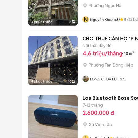
Phường Ngọc Hà
N
5.0
8
đã b
Nguyễn Khoa
3 phút trước
8
C
Nội thất đầy đủ
4,6 triệu/tháng
40 m²
Phường Tân Đông Hiệp
LONG CHDV LĐHQG
4 phút trước
10
Loa Bluetooth Bose Soun
7-12 tháng
2.600.000 đ
Xã Vĩnh Tân