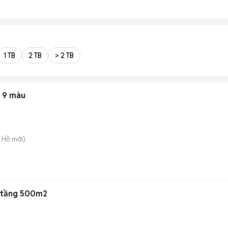
1 TB
2 TB
> 2 TB
 9 màu
y Hồ
mới)
2 tầng 500m2