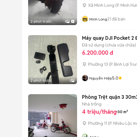
Xã Minh Long
(
P. Minh Hư
m
21
đã bán
Minh Long
2 phút trước
1
Máy quay DJI Pocket 2 
Đã sử dụng (chưa sửa chữa)
6.200.000 đ
Phường 13
(
P. Bình Lợi Tr
5.0
Nguyễn Hiệp
2 phút trước
1
Phòng Trệt quận 3 30m2
Nhà trống
4 triệu/tháng
30 m²
Phường 11
(
P. Nhiêu Lộc
mớ