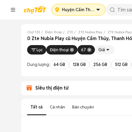
Huyện Cẩm Thủy
Chợ Tốt
Điện thoại
ZTE
ZTE Nubia Play
ZTE Nubia Pla
0 Zte Nubia Play cũ Huyện Cẩm Thủy, Thanh H
Lọc
Điện thoại
67
Giá
Dung lượng:
64 GB
128 GB
256 GB
512 GB
Siêu thị điện tử
Tất cả
Cá nhân
Bán chuyên