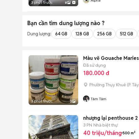
Alpha
3 phút trước
8
Bạn cần tìm
dung lượng
nào ?
Dung lượng:
64 GB
128 GB
256 GB
512 GB
Màu vẽ Gouache Maries
Đã sử dụng
180.000 đ
Phường Thụy Khuê
(
P. Tâ
Tâm Tâm
3 phút trước
2
nhượng lại penthouse 
3 PN
Nhà biệt thự
40 triệu/tháng
500 m²