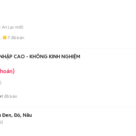
. An Lạc
mới)
7
đã bán
-
NHẬP CAO - KHÔNG KINH NGHIỆM
khoán)
)
1
đã bán
M
 Đen, Đỏ, Nâu
i)