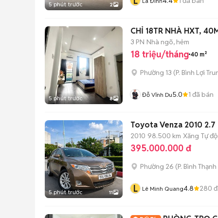
L
4.4
1
đã bán
La Đình
5 phút trước
2
CHỈ 18TR NHÀ H
3 PN
Nhà ngõ, hẻm
18 triệu/tháng
40 m²
Phường 13
(
P. Bình Lợi Tr
5.0
1
đã bán
Đỗ Vĩnh Du
5 phút trước
8
Toyota Venza 2010 2.7 b
2010
98.500 km
Xăng
Tự đ
395.000.000 đ
Phường 26
(
P. Bình Thạnh
L
4.8
280
đ
Lê Minh Quang
5 phút trước
11