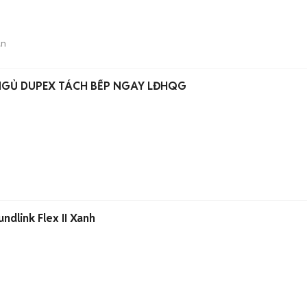
án
HO THUÊ CĂN HỘ 1P NGỦ DUPEX TÁCH BẾP NGAY LĐHQG
dlink Flex II Xanh