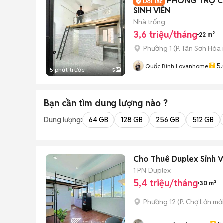
PHÒNG TRỌ C
SINH VIÊN
Nhà trống
3,6 triệu/tháng
22 m²
Phường 1
(
P. Tân Sơn Hòa
5.
Quốc Bình Lovanhome
5 phút trước
5
Bạn cần tìm
dung lượng
nào ?
Dung lượng:
64 GB
128 GB
256 GB
512 GB
Cho Thuê Duplex Sinh V
1 PN
Duplex
5,4 triệu/tháng
30 m²
Phường 12
(
P. Chợ Lớn
mới