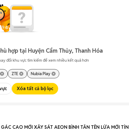
phù hợp tại Huyện Cẩm Thủy, Thanh Hóa
hay đổi khu vực tìm kiếm để xem nhiều kết quả hơn
ZTE
Nubia Play
 vực
Xóa tất cả bộ lọc
 GÁC CAO MỚI XÂY SÁT AEON BÌNH TÂN TÊN LỬA MỚI TỈ