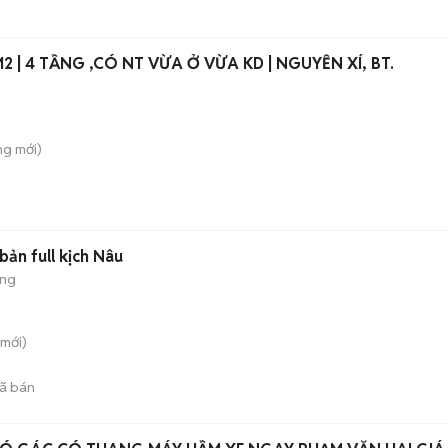
XT, 40M2 | 4 TẦNG ,CÓ NT VỪA Ở VỪA KD | NGUYỄN XÍ, BT.
ung
mới)
ản full kịch Nâu
ộng
mới)
ã bán