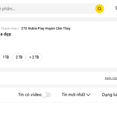
y Thanh Hóa
ZTE Nubia Play Huyện Cẩm Thủy
óa đẹp
1 TB
2 TB
> 2 TB
Xem Cử
Tin có video
Tin mới nhất
Dạng lư