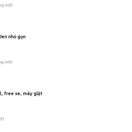
ng
mới)
Đen nhỏ gọn
ung
mới)
, free xe, máy giặt
i)