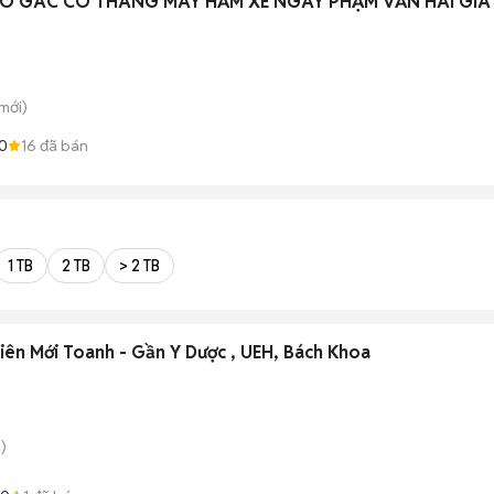
Ó GÁC CÓ THANG MÁY HẦM XE NGAY PHẠM VĂN HAI GIÁ
mới)
0
16
đã bán
1 TB
2 TB
> 2 TB
iên Mới Toanh - Gần Y Dược , UEH, Bách Khoa
)