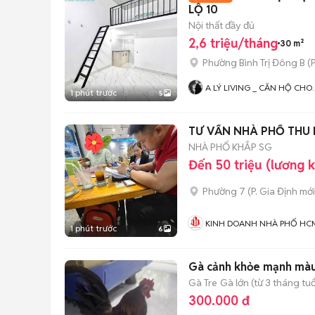
LỘ 10
Nội thất đầy đủ
2,6 triệu/tháng
30 m²
Phường Bình Trị Đông B
(
P
A LÝ LIVING _ CĂN HỘ CHO
1 phút trước
5
THUÊ TP.HCM - PHÒNG TRỌ 
MBKD - KIOT - CHDV -
CHUNG CƯ - NHÀ Ở
TƯ VẤN NHÀ PHỐ THU 
NHÀ PHỐ KHẮP SG
Đến 50 triệu (lương 
Phường 7
(
P. Gia Định
mới
KINH DOANH NHÀ PHỐ HC
1 phút trước
6
Gà cảnh khỏe mạnh màu
Gà Tre
Gà lớn (từ 3 tháng tuổ
300.000 đ