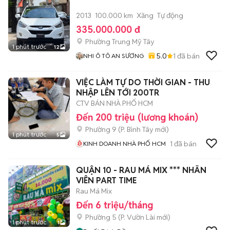
2013
100.000 km
Xăng
Tự động
335.000.000 đ
Phường Trung Mỹ Tây
1 phút trước
12
5.0
1
đã bán
NHI Ô TÔ AN SƯƠNG
VIỆC LÀM TỰ DO THỜI GIAN - THU
NHẬP LÊN TỚI 200TR
CTV BÁN NHÀ PHỐ HCM
Đến 200 triệu (lương khoán)
Phường 9
(
P. Bình Tây
mới)
1 phút trước
5
1
đã bán
KINH DOANH NHÀ PHỐ HCM
QUẬN 10 - RAU MÁ MIX *** NHÂN
VIÊN PART TIME
Rau Má Mix
Đến 6 triệu/tháng
Phường 5
(
P. Vườn Lài
mới)
1 phút trước
1