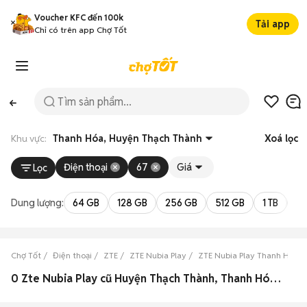
Voucher KFC đến 100k
Tải app
Chỉ có trên app Chợ Tốt
Khu vực:
Thanh Hóa, Huyện Thạch Thành
Xoá lọc
Điện thoại
67
Giá
Lọc
Dung lượng:
64 GB
128 GB
256 GB
512 GB
1 TB
2 
Chợ Tốt
Điện thoại
ZTE
ZTE Nubia Play
ZTE Nubia Play Thanh Hóa
0 Zte Nubia Play cũ Huyện Thạch Thành, Thanh Hóa đẹp