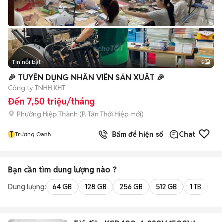
Tin nổi bật
5
🎉 TUYỂN DỤNG NHÂN VIÊN SẢN XUẤT 🎉
Công ty TNHH KHT
Đến 7,50 triệu/tháng
Phường Hiệp Thành
(
P. Tân Thới Hiệp
mới)
T
Bấm để hiện số
Chat
Trương Oanh
Bạn cần tìm
dung lượng
nào ?
Dung lượng:
64 GB
128 GB
256 GB
512 GB
1 TB
2 