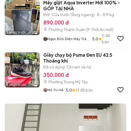
Máy giặt Aqua Inverter Mới 100% -
GÓP TẠI NHÀ
Mới
Cửa trước (lồng ngang)
8 - 8.9 kg
890.000 đ
Phường Thạnh Xuân
(
P. Thới An
mới)
1 phút trước
2
5
đã
5.0
Ngọc Bích Điện Máy Trả
bán
Góp
Giày chạy bộ Puma Đen EU 42.5
Thoáng khí
Đã sử dụng
Cả nam và nữ
350.000 đ
Phường Trung Mỹ Tây
1 phút trước
4
5.0
13
đã bán
MS TU HA