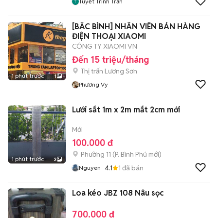
Tuyết Trinh Trần
[BẮC BÌNH] NHÂN VIÊN BÁN HÀNG
ĐIỆN THOẠI XIAOMI
CÔNG TY XIAOMI VN
Đến 15 triệu/tháng
Thị trấn Lương Sơn
1 phút trước
1
Phương Vy
Lưới sắt 1m x 2m mắt 2cm mới
Mới
100.000 đ
Phường 11
(
P. Bình Phú
mới)
1 phút trước
3
4.1
1
đã bán
Nguyen
Loa kéo JBZ 108 Nâu sọc
700.000 đ