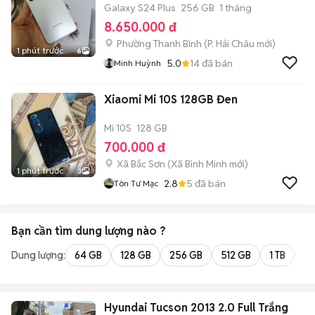
Galaxy S24 Plus
256 GB
1 tháng
8.650.000 đ
Phường Thanh Bình
(
P. Hải Châu
mới)
1 phút trước
6
5.0
14
đã bán
Minh Huỳnh
Xiaomi Mi 10S 128GB Đen
Mi 10S
128 GB
700.000 đ
Xã Bắc Sơn
(
Xã Bình Minh
mới)
1 phút trước
3
2.8
5
đã bán
Tôn Tư Mạc
Bạn cần tìm
dung lượng
nào ?
Dung lượng:
64 GB
128 GB
256 GB
512 GB
1 TB
2 
Hyundai Tucson 2013 2.0 Full Trắng