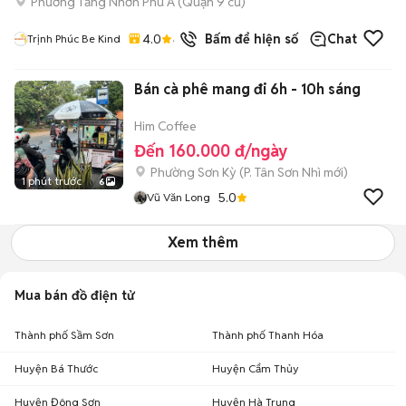
Phường Tăng Nhơn Phú A (Quận 9 cũ)
4.0
43
đã bán
Bấm để hiện số
Chat
Trịnh Phúc Be Kind
Bán cà phê mang đi 6h - 10h sáng
Him Coffee
Đến 160.000 đ/ngày
Phường Sơn Kỳ
(
P. Tân Sơn Nhì
mới)
1 phút trước
6
5.0
Vũ Văn Long
Xem thêm
Mua bán đồ điện tử
Thành phố Sầm Sơn
Thành phố Thanh Hóa
Huyện Bá Thước
Huyện Cẩm Thủy
Huyện Đông Sơn
Huyện Hà Trung