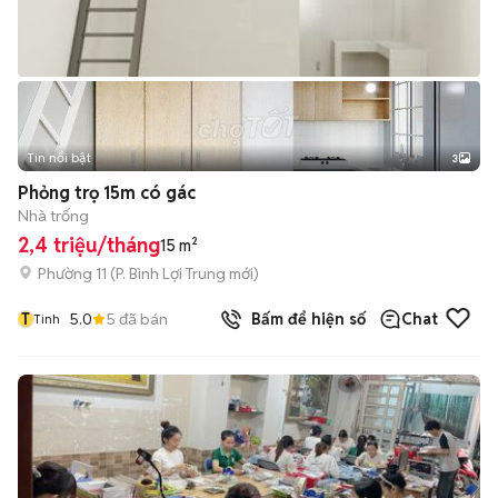
Tin nổi bật
3
Phỏng trọ 15m có gác
Nhà trống
2,4 triệu/tháng
15 m²
Phường 11
(
P. Bình Lợi Trung
mới)
T
5.0
5
đã bán
Bấm để hiện số
Chat
Tinh