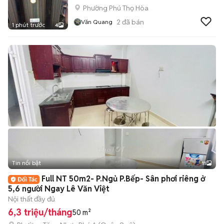
Phường Phú Thọ Hòa
2
đã bán
Văn Quang
1 phút trước
4
Tin nổi bật
11
+
2
Full NT 50m2- P.Ngủ P.Bếp- Sân phơi riêng ở
5,6 người Ngay Lê Văn Việt
Nội thất đầy đủ
6,3 triệu/tháng
50 m²