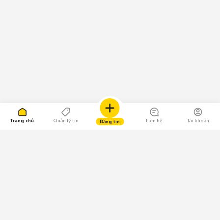
Trang chủ
Quản lý tin
Liên hệ
Tài khoản
Đăng tin
109.000 Bình chọn
Tải ứng dụng Chợ Tốt