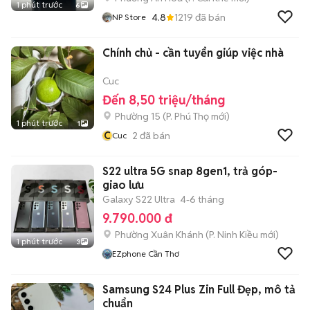
1 phút trước
6
4.8
1219
đã bán
NP Store
Chính chủ - cần tuyển giúp việc nhà
Cuc
Đến 8,50 triệu/tháng
Phường 15
(
P. Phú Thọ
mới)
1 phút trước
1
C
2
đã bán
Cuc
S22 ultra 5G snap 8gen1, trả góp-
giao lưu
Galaxy S22 Ultra
4-6 tháng
9.790.000 đ
Phường Xuân Khánh
(
P. Ninh Kiều
mới)
1 phút trước
3
EZphone Cần Thơ
Samsung S24 Plus Zin Full Đẹp, mô tả
chuẩn