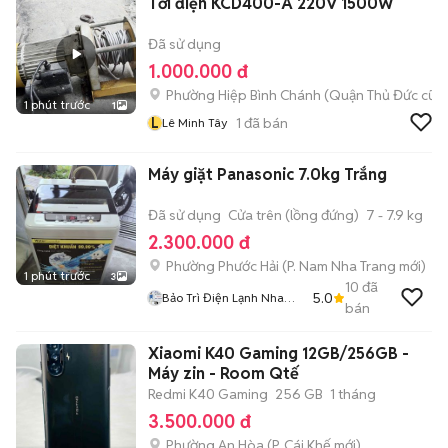
Tời điện KCD400-A 220V 1500W
Đã sử dụng
1.000.000 đ
Phường Hiệp Bình Chánh (Quận Thủ Đức cũ)
1 phút trước
1
L
1
đã bán
Lê Minh Tây
Máy giặt Panasonic 7.0kg Trắng
Đã sử dụng
Cửa trên (lồng đứng)
7 - 7.9 kg
2.300.000 đ
Phường Phước Hải
(
P. Nam Nha Trang
mới)
1 phút trước
3
10
đã
5.0
Bảo Trì Điện Lạnh Nha
bán
Trang
Xiaomi K40 Gaming 12GB/256GB -
Máy zin - Room Qtế
Redmi K40 Gaming
256 GB
1 tháng
3.500.000 đ
Phường An Hòa
(
P. Cái Khế
mới)