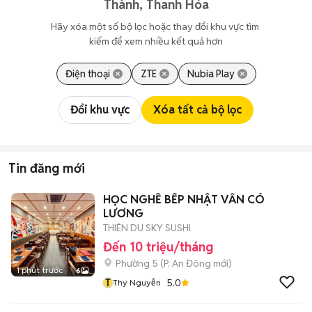
Thành, Thanh Hóa
Hãy xóa một số bộ lọc hoặc thay đổi khu vực tìm 
kiếm để xem nhiều kết quả hơn
Điện thoại
ZTE
Nubia Play
Đổi khu vực
Xóa tất cả bộ lọc
Tin đăng mới
HỌC NGHỀ BẾP NHẬT VẪN CÓ
LƯƠNG
THIÊN DU SKY SUSHI
Đến 10 triệu/tháng
Phường 5
(
P. An Đông
mới)
1 phút trước
6
T
5.0
Thy Nguyễn