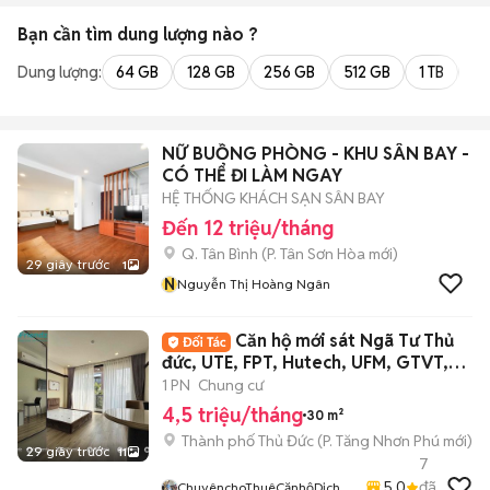
Bạn cần tìm
dung lượng
nào ?
Dung lượng:
64 GB
128 GB
256 GB
512 GB
1 TB
2 
NỮ BUỒNG PHÒNG - KHU SÂN BAY -
CÓ THỂ ĐI LÀM NGAY
HỆ THỐNG KHÁCH SẠN SÂN BAY
Đến 12 triệu/tháng
Q. Tân Bình
(
P. Tân Sơn Hòa
mới)
29 giây trước
1
N
Nguyễn Thị Hoàng Ngân
Căn hộ mới sát Ngã Tư Thủ
đức, UTE, FPT, Hutech, UFM, GTVT,
Khu CNC Q9
1 PN
Chung cư
4,5 triệu/tháng
30 m²
Thành phố Thủ Đức
(
P. Tăng Nhơn Phú
mới)
29 giây trước
11
7
5.0
đã
ChuyênchoThuêCănhộDịchvụ