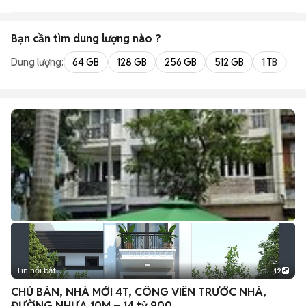
Bạn cần tìm
dung lượng
nào ?
Dung lượng:
64 GB
128 GB
256 GB
512 GB
1 TB
2 
Tin nổi bật
12
+
2
CHỦ BÁN, NHÀ MỚI 4T, CÔNG VIÊN TRƯỚC NHÀ,
ĐƯỜNG NHỰA 10M – 14 tỷ 900