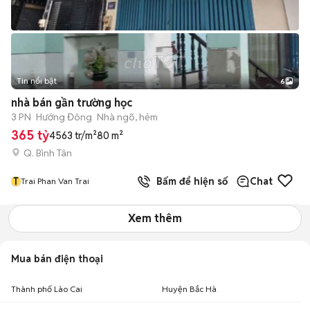
Tin nổi bật
6
+
2
nhà bán gần trường học
3 PN
Hướng Đông
Nhà ngõ, hẻm
365 tỷ
4563 tr/m²
80 m²
Q. Bình Tân
T
Bấm để hiện số
Chat
Trai Phan Van Trai
Xem thêm
Mua bán điện thoại
Thành phố Lào Cai
Huyện Bắc Hà