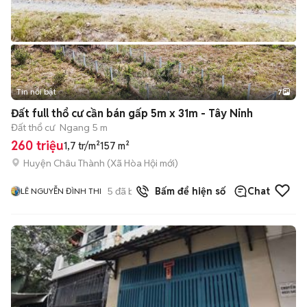
Tin nổi bật
7
+
2
Đất full thổ cư cần bán gấp 5m x 31m - Tây Ninh
Đất thổ cư
Ngang 5 m
260 triệu
1,7 tr/m²
157 m²
Huyện Châu Thành
(
Xã Hòa Hội
mới)
5
đã bán
Bấm để hiện số
Chat
LÊ NGUYỄN ĐÌNH THI