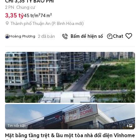
CHỈ 3,35 TỶ BAO PHÍ
2 PN
Chung cư
3,35 tỷ
45 tr/m²
74 m²
Thành phố Thuận An
(
P. Bình Hòa
mới)
2
đã bán
Bấm để hiện số
Chat
Hoàng Phương
Tin nổi bật
6
+
2
Mặt bằng tầng trệt & lầu một tòa nhà đối diện Vinhome