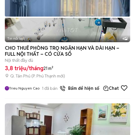
Tin nổi bật
4
CHO THUÊ PHÒNG TRỌ NGẮN HẠN VÀ DÀI HẠN –
FULL NỘI THẤT – CÓ CỬA SỔ
Nội thất đầy đủ
3,8 triệu/tháng
21 m²
Q. Tân Phú
(
P. Phú Thạnh
mới)
1
đã bán
Bấm để hiện số
Chat
Trieu Nguyen Cao