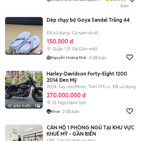
ChungcưTPThủĐức
bán
Dép chạy bộ Goya Sandal Trắng 44
Đã sử dụng
Cả nam và nữ
150.000 đ
Quận 1
(
P. Sài Gòn
mới)
31 giây trước
2
4
đã bán
Nguyễn Hoàng Khải
Harley-Davidson Forty-Eight 1200
2014 Đen Mỹ
2014
Tay côn/Moto
Trên 175 cc
Đã sử dụng
270.000.000 đ
Q. Ngũ Hành Sơn
32 giây trước
7
2
đã bán
Khoa
CĂN HỘ 1 PHÒNG NGỦ TẠI KHU VỰC
KHUÊ MỸ - GẦN BIỂN
1 PN
Căn hộ dịch vụ, mini