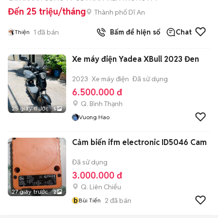
Đến 25 triệu/tháng
Thành phố Dĩ An
1
đã bán
Bấm để hiện số
Chat
Thiện
Xe máy điện Yadea XBull 2023 Đen
2023
Xe máy điện
Đã sử dụng
6.500.000 đ
Q. Bình Thạnh
25 giây trước
5
Vuong Hao
Cảm biến ifm electronic ID5046 Cam
Đã sử dụng
3.000.000 đ
Q. Liên Chiểu
27 giây trước
2
b
2
đã bán
Bùi Tiến