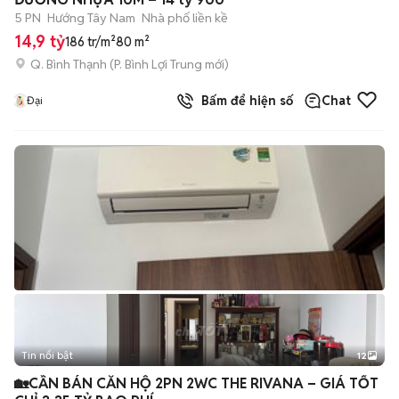
5 PN
Hướng Tây Nam
Nhà phố liền kề
14,9 tỷ
186 tr/m²
80 m²
Q. Bình Thạnh
(
P. Bình Lợi Trung
mới)
Bấm để hiện số
Chat
Đại
Tin nổi bật
12
+
2
🏡CẦN BÁN CĂN HỘ 2PN 2WC THE RIVANA – GIÁ TỐT