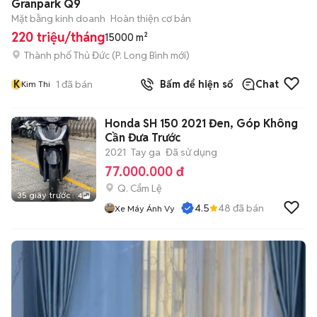
Granpark Q9
Mặt bằng kinh doanh
Hoàn thiện cơ bản
220 triệu/tháng
15000 m²
Thành phố Thủ Đức
(
P. Long Bình
mới)
K
1
đã bán
Bấm để hiện số
Chat
Kim Thi
Honda SH 150 2021 Đen, Góp Không
Cần Đưa Trước
2021
Tay ga
Đã sử dụng
77.000.000 đ
Q. Cẩm Lệ
35 giây trước
4
4.5
48
đã bán
Xe Máy Ánh Vy