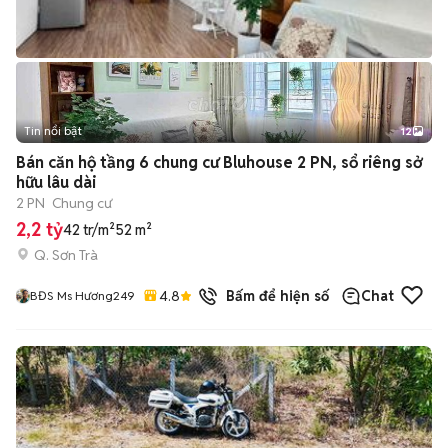
Tin nổi bật
12
+
2
Bán căn hộ tầng 6 chung cư Bluhouse 2 PN, sổ riêng sở
hữu lâu dài
2 PN
Chung cư
2,2 tỷ
42 tr/m²
52 m²
Q. Sơn Trà
4.8
7
đã bán
Bấm để hiện số
Chat
BĐS Ms Hương249