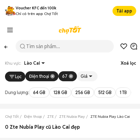
Voucher KFC đến 100k
Tải app
Chỉ có trên app Chợ Tốt
Khu vực:
Lào Cai
Xoá lọc
Điện thoại
67
Giá
Lọc
Dung lượng:
64 GB
128 GB
256 GB
512 GB
1 TB
2 
Chợ Tốt
Điện thoại
ZTE
ZTE Nubia Play
ZTE Nubia Play Lào Cai
0 Zte Nubia Play cũ Lào Cai đẹp