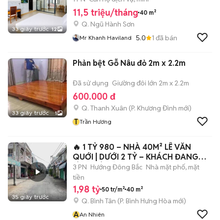
11,5 triệu/tháng
40 m²
Q. Ngũ Hành Sơn
33 giây trước
12
5.0
1
đã bán
Mr Khanh Haviland
Phản bệt Gỗ Nâu đỏ 2m x 2.2m
Đã sử dụng
Giường đôi lớn 2m x 2.2m
600.000 đ
Q. Thanh Xuân
(
P. Khương Đình
mới)
33 giây trước
1
T
Trần Hương
🔥 1 TỶ 980 – NHÀ 40M² LÊ VĂN
QUỚI | DƯỚI 2 TỶ – KHÁCH ĐANG
TÌM NHÀ ĐỪN
3 PN
Hướng Đông Bắc
Nhà mặt phố, mặt
tiền
1,98 tỷ
50 tr/m²
40 m²
35 giây trước
Q. Bình Tân
(
P. Bình Hưng Hòa
mới)
A
An Nhiên