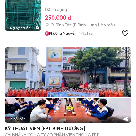
Đã sử dụng
250.000 đ
Q. Bình Tân
(
P. Bình Hưng Hòa
mới)
24 giây trước
3
1
đã bán
Phương Nguyễn
Tin nổi bật
4
KỸ THUẬT VIÊN [FPT BÌNH DƯƠNG]
CHI NHÁNH CÔNG TY CỔ PHẦN VIỄN THÔNG FPT