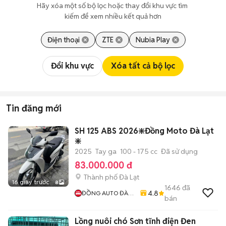
Hãy xóa một số bộ lọc hoặc thay đổi khu vực tìm 
kiếm để xem nhiều kết quả hơn
Điện thoại
ZTE
Nubia Play
Đổi khu vực
Xóa tất cả bộ lọc
Tin đăng mới
SH 125 ABS 2026❇️Đồng Moto Đà Lạt
❇️
2025
Tay ga
100 - 175 cc
Đã sử dụng
83.000.000 đ
Thành phố Đà Lạt
16 giây trước
8
1646
đã
4.8
ĐỒNG AUTO ĐÀ
bán
LẠT
Lồng nuôi chó Sơn tĩnh điện Đen