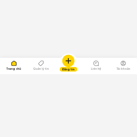
Trang chủ
Quản lý tin
Liên hệ
Tài khoản
Đăng tin
109.000 Bình chọn
Tải ứng dụng Chợ Tốt