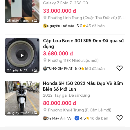
Galaxy Z Fold 7
256 GB
33.000.000 đ
Phường Linh Trung (Quận Thủ Đức cũ)
(
P. Lin
25 giây trước
6
N
5.0
45
đã bán
Nguyễn Thế Bảo
Cặp Loa Bose 301 SR5 Đen Đã qua sử
dụng
3.680.000 đ
Phường 11
(
P. Nhiêu Lộc
mới)
5.0
160
đã bán
TÙNG GIA PHÁT
27 giây trước
6
Honda SH 150 2022 Màu Đẹp Về Bấm
Biển Số Mới Lun
2022
Tay ga
Đã sử dụng
80.000.000 đ
Phường Khuê Trung
(
P. Cẩm Lệ
mới)
30 giây trước
8
4.5
48
đã bán
Xe Máy Ánh Vy