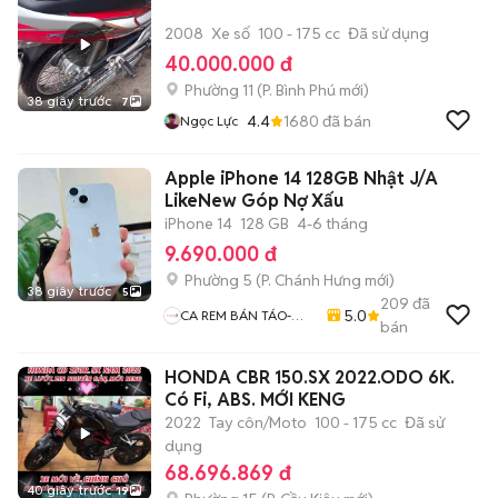
2008
Xe số
100 - 175 cc
Đã sử dụng
40.000.000 đ
Phường 11
(
P. Bình Phú
mới)
38 giây trước
7
4.4
1680
đã bán
Ngọc Lực
Apple iPhone 14 128GB Nhật J/A
LikeNew Góp Nợ Xấu
iPhone 14
128 GB
4-6 tháng
9.690.000 đ
Phường 5
(
P. Chánh Hưng
mới)
38 giây trước
5
209
đã
5.0
CA REM BÁN TÁO-
bán
Chuyên Mua Bán ĐT-
Thu Cũ Đổi Mới-Hỗ
HONDA CBR 150.SX 2022.ODO 6K.
Trợ Trả Góp
Có Fi, ABS. MỚI KENG
2022
Tay côn/Moto
100 - 175 cc
Đã sử
dụng
68.696.869 đ
40 giây trước
19