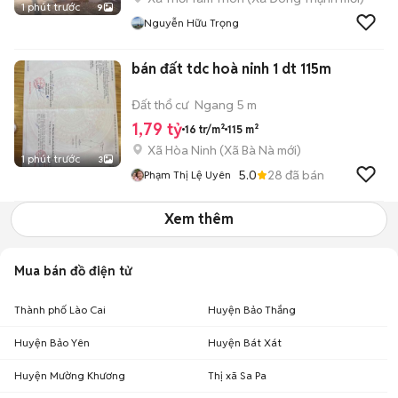
1 phút trước
9
Nguyễn Hữu Trọng
bán đất tdc hoà ninh 1 dt 115m
Đất thổ cư
Ngang 5 m
1,79 tỷ
16 tr/m²
115 m²
Xã Hòa Ninh
(
Xã Bà Nà
mới)
1 phút trước
3
5.0
28
đã bán
Phạm Thị Lệ Uyên
Xem thêm
Mua bán đồ điện tử
Thành phố Lào Cai
Huyện Bảo Thắng
Huyện Bảo Yên
Huyện Bát Xát
Huyện Mường Khương
Thị xã Sa Pa