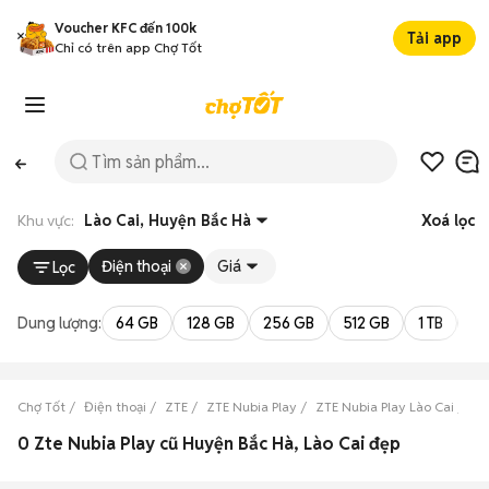
Voucher KFC đến 100k
Tải app
Chỉ có trên app Chợ Tốt
Khu vực:
Lào Cai, Huyện Bắc Hà
Xoá lọc
Điện thoại
Giá
Lọc
Dung lượng:
64 GB
128 GB
256 GB
512 GB
1 TB
2 
Chợ Tốt
Điện thoại
ZTE
ZTE Nubia Play
ZTE Nubia Play Lào Cai
ZT
0 Zte Nubia Play cũ Huyện Bắc Hà, Lào Cai đẹp