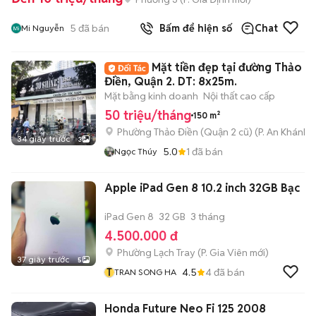
5
đã bán
Bấm để hiện số
Chat
Mi Nguyễn
Mặt tiền đẹp tại đường Thảo
Điền, Quận 2. DT: 8x25m.
Mặt bằng kinh doanh
Nội thất cao cấp
50 triệu/tháng
150 m²
Phường Thảo Điền (Quận 2 cũ)
(
P. An Khánh
m
34 giây trước
3
5.0
1
đã bán
Ngọc Thúy
Apple iPad Gen 8 10.2 inch 32GB Bạc
iPad Gen 8
32 GB
3 tháng
4.500.000 đ
Phường Lạch Tray
(
P. Gia Viên
mới)
37 giây trước
5
T
4.5
4
đã bán
TRAN SONG HA
Honda Future Neo Fi 125 2008