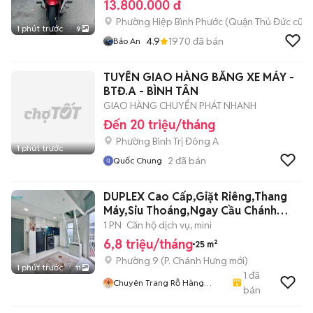
13.800.000 đ
Phường Hiệp Bình Phước (Quận Thủ Đức cũ)
1 phút trước
9
4.9
1970
đã bán
Bảo An
TUYỂN GIAO HÀNG BẰNG XE MÁY -
BTĐ.A - BÌNH TÂN
GIAO HÀNG CHUYỂN PHÁT NHANH
Đến 20 triệu/tháng
Phường Bình Trị Đông A
1 phút trước
2
đã bán
Quốc Chung
DUPLEX Cao Cấp,Giặt Riêng,Thang
Máy,Siu Thoáng,Ngay Cầu Chánh
Hưng
1 PN
Căn hộ dịch vụ, mini
6,8 triệu/tháng
25 m²
Phường 9
(
P. Chánh Hưng
mới)
1 phút trước
11
1
đã
Chuyên Trang Rỗ Hàng
bán
HIFRIENDZ