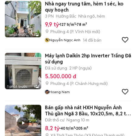
Nhà ngay trung tâm, hẻm 1 séc, ko
quy hoạch
3 PN
Hướng Bắc
Nhà ngõ, hẻm
9,9 tỷ
127 tr/m²
78 m²
Phường 4
(
P. Vĩnh Hội
mới)
1 phút trước
12
N
14
đã bán
Nguyễn Ngọc Anh
Máy lạnh Daikin 2hp Inverter Trắng Đã
sử dụng
Đã sử dụng
2 HP (ngựa)
5.500.000 đ
Phường 4
(
P. Chánh Hưng
mới)
1 phút trước
1
Hoang Nam
Bán gấp nhà nát HXH Nguyễn Ảnh
Thủ gần Ngã 3 Bầu, 10x20,5m, 8,2 tỷ
TL
Đất thổ cư
Ngang 10 m
8,2 tỷ
40 tr/m²
205 m²
Xã Thới Tam Thôn
(
Xã Đông Thạnh
mới)