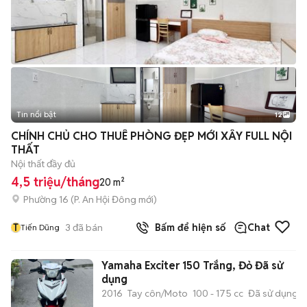
Tin nổi bật
12
+
2
CHÍNH CHỦ CHO THUÊ PHÒNG ĐẸP MỚI XÂY FULL NỘI
THẤT
Nội thất đầy đủ
4,5 triệu/tháng
20 m²
Phường 16
(
P. An Hội Đông
mới)
T
3
đã bán
Bấm để hiện số
Chat
Tiến Dũng
Yamaha Exciter 150 Trắng, Đỏ Đã sử
dụng
2016
Tay côn/Moto
100 - 175 cc
Đã sử dụng