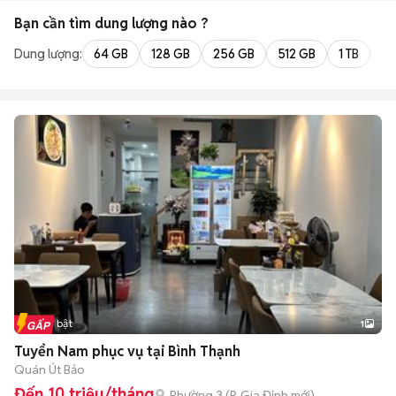
Bạn cần tìm
dung lượng
nào ?
Dung lượng:
64 GB
128 GB
256 GB
512 GB
1 TB
2 
Tin nổi bật
1
Tuyển Nam phục vụ tại Bình Thạnh
Quán Út Bảo
Đến 10 triệu/tháng
Phường 3
(
P. Gia Định
mới)