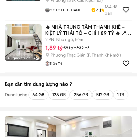
Phường 15
(
P. Cầu Kiệu
mới)
184
đã
4.1
MOTO LUU THANH
bán
HAI-Cua Hang MOTO
LUU THANH HAI 77A
🔥 NHÀ TRUNG TÂM THANH KHÊ –
Hoang Van Thu , PN ,
TPHCM
KIỆT LÝ THÁI TỔ – CHỈ 1.89 TỶ 🔥 📍
Kiệt Lý
2 PN
Nhà ngõ, hẻm
1,89 tỷ
59 tr/m²
32 m²
Phường Thạc Gián
(
P. Thanh Khê
mới)
43 giây trước
4
Trần Trí
Bạn cần tìm
dung lượng
nào ?
Dung lượng:
64 GB
128 GB
256 GB
512 GB
1 TB
2 