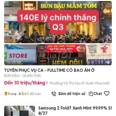
Tin nổi bật
4
TUYỂN PHỤC VỤ CA - FULLTIME CÓ BAO ĂN Ở
BÚN ĐẬU - QUÁN THÁI
Đến 10 triệu/tháng
Phường Võ Thị Sáu
(
P. Xuân Hòa
mới)
T
4.5
3
đã bán
Bấm để hiện số
Chat
Trung
Samsung Z Fold7 Xanh Mint 99.99% SSV
8/27