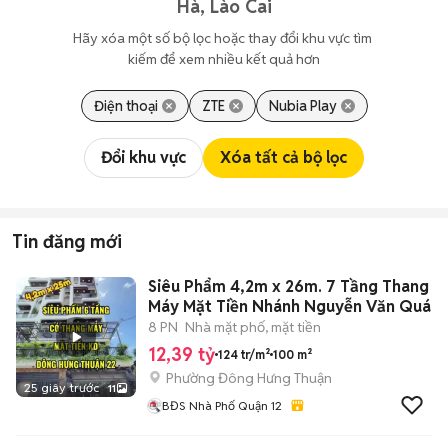
Hà, Lào Cai
Hãy xóa một số bộ lọc hoặc thay đổi khu vực tìm 
kiếm để xem nhiều kết quả hơn
Điện thoại
ZTE
Nubia Play
Đổi khu vực
Xóa tất cả bộ lọc
Tin đăng mới
Siêu Phẩm 4,2m x 26m. 7 Tầng Thang
Máy Mặt Tiền Nhánh Nguyễn Văn Quá
8 PN
Nhà mặt phố, mặt tiền
12,39 tỷ
124 tr/m²
100 m²
Phường Đông Hưng Thuận
25 giây trước
11
BĐS Nhà Phố Quận 12