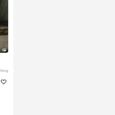
1
 Đông