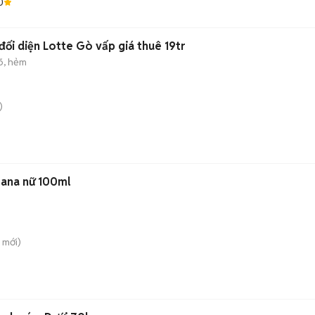
0
ối diện Lotte Gò vấp giá thuê 19tr
õ, hẻm
)
ana nữ 100ml
mới)