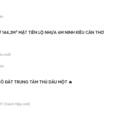
án
144,2M² MẶT TIỀN LỘ NHỰA 6M NINH KIỀU CẦN THƠ
iều
mới)
bán
 LÔ ĐẤT TRUNG TÂM THỦ DẦU MỘT 🔥
(
P. Chánh Hiệp
mới)