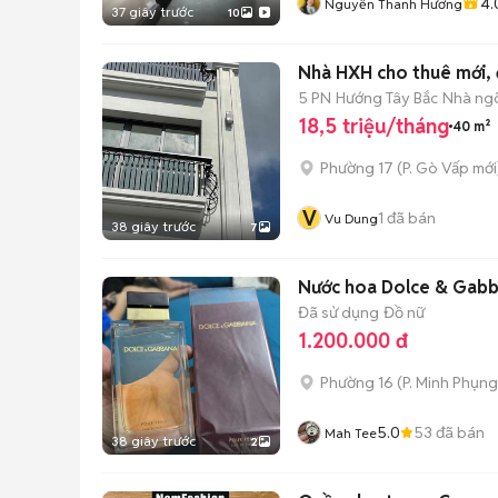
4.
Nguyễn Thanh Hương
37 giây trước
10
Nhà HXH cho thuê mới, đ
5 PN
Hướng Tây Bắc
Nhà ng
18,5 triệu/tháng
40 m²
Phường 17
(
P. Gò Vấp
mới
V
1
đã bán
Vu Dung
38 giây trước
7
Nước hoa Dolce & Gabb
Đã sử dụng
Đồ nữ
1.200.000 đ
Phường 16
(
P. Minh Phụng
5.0
53
đã bán
Mah Tee
38 giây trước
2