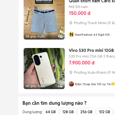
Quần short nam Caro x
Mới
Đồ nam
150.000 đ
Phường Thanh Nhàn
(
P. 
N
NamFashion 63 Ngõ 105
38 giây trước
4
Bạch Mai
Vivo S30 Pro mini 12G
S30 Pro mini
256 GB
2 thán
7.900.000 đ
Phường Xuân Khánh
(
P. N
Điện Thoại Giá Tốt Uy Tín
40 giây trước
6
Bạn cần tìm
dung lượng
nào ?
Dung lượng:
64 GB
128 GB
256 GB
512 GB