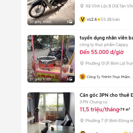
Xã Vĩnh Lộc B
(
Xã Tân Vĩ
V
2.6
55
đã bán
Vũ
37 giây trước
5
tuyển dụng nhân viên b
công ty thực phẩm Cappy
Đến 55.000 đ/giờ
Phường 13
(
P. Bình Lợi Tr
Công Ty TNHH Thực Phẩm
37 giây trước
5
Cappy
Căn góc 3PN cho thuê Đầ
3 PN
Chung cư
11,5 triệu/tháng
79 m²
Phường 7
(
P. Bình Đông
m