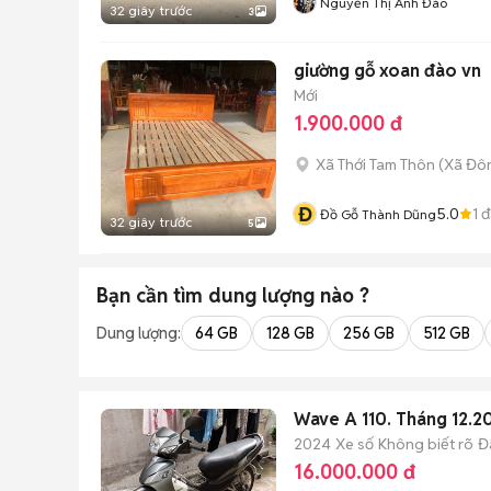
Nguyễn Thị Anh Đào
32 giây trước
3
giường gỗ xoan đào vn
Mới
1.900.000 đ
Xã Thới Tam Thôn
(
Xã Đô
Đ
5.0
1
đ
Đồ Gỗ Thành Dũng
32 giây trước
5
Bạn cần tìm
dung lượng
nào ?
Dung lượng:
64 GB
128 GB
256 GB
512 GB
Wave A 110. Tháng 12.2
2024
Xe số
Không biết rõ
Đ
16.000.000 đ