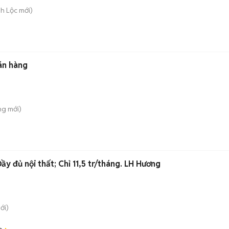
nh Lộc
mới)
án hàng
ung
mới)
y đủ nội thất; Chỉ 11,5 tr/tháng. LH Hương
ới)