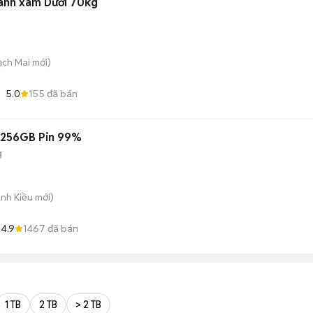
anh xám Dưới 70kg
Bạch Mai
mới)
5.0
155
đã bán
B 256GB Pin 99%
g
inh Kiều
mới)
4.9
1467
đã bán
1 TB
2 TB
> 2 TB