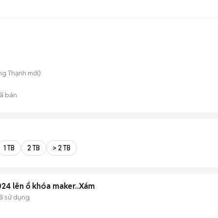
ng Thạnh
mới)
ã bán
1 TB
2 TB
> 2 TB
024 lên ổ khóa maker..Xám
ã sử dụng