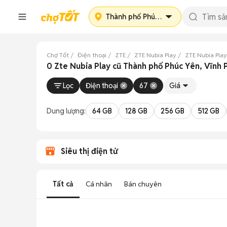
Thành phố Phúc Yên
Chợ Tốt
Điện thoại
ZTE
ZTE Nubia Play
ZTE Nubia Play
0 Zte Nubia Play cũ Thành phố Phúc Yên, Vĩnh 
Lọc
Điện thoại
67
Giá
Dung lượng:
64 GB
128 GB
256 GB
512 GB
Siêu thị điện tử
Tất cả
Cá nhân
Bán chuyên