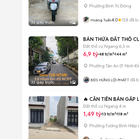
Phường Bình Trị Đông
4.0
128
đã b
Hoàng Tuấn
32 giây trước
11
BÁN THỬA ĐẤT THỔ CƯ 
Đất thổ cư
Ngang 6,5 m
6,9 tỷ
48 tr/m²
144 m²
Phường Tân An
(
P. Ninh K
9
đã 
BĐS HƯNG LỢI PHÁT
32 giây trước
5
🔥 CẦN TIỀN BÁN GẤP
Đất thổ cư
Ngang 4 m
1,49 tỷ
13 tr/m²
118 m²
Phường Tương Bình Hiệp