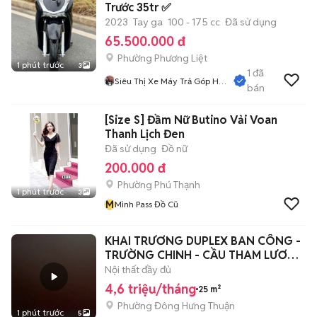
Trước 35tr ✅
2023
Tay ga
100 - 175 cc
Đã sử dụng
65.500.000 đ
Phường Phương Liệt
1 phút trước
3
1
đã
Siêu Thị Xe Máy Trả Góp Hà
bán
Nội
[Size S] Đầm Nữ Butino Vải Voan
Thanh Lịch Đen
Đã sử dụng
Đồ nữ
200.000 đ
Phường Phú Thạnh
1 phút trước
3
M
Mình Pass Đồ Cũ
KHAI TRƯƠNG DUPLEX BAN CÔNG -
TRƯỜNG CHINH - CẦU THAM LƯƠNG
QUẬN 12
Nội thất đầy đủ
4,6 triệu/tháng
25 m²
Phường Đông Hưng Thuận
1 phút trước
5