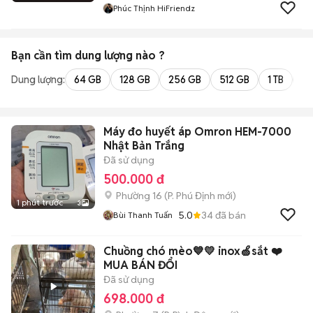
Phúc Thịnh HiFriendz
Bạn cần tìm
dung lượng
nào ?
Dung lượng:
64 GB
128 GB
256 GB
512 GB
1 TB
2 
Máy đo huyết áp Omron HEM-7000
Nhật Bản Trắng
Đã sử dụng
500.000 đ
Phường 16
(
P. Phú Định
mới)
1 phút trước
3
5.0
34
đã bán
Bùi Thanh Tuấn
Chuồng chó mèo💙💛 inox🍏sắt ❤️
MUA BÁN ĐỔI
Đã sử dụng
698.000 đ