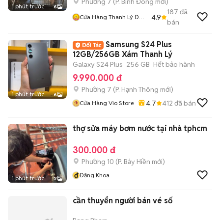
Phường 7
(
P. Bình Đông
mới)
1 phút trước
6
187
đã
4.9
Cửa Hàng Thanh Lý Đồ
bán
Cũ Mới
Samsung S24 Plus
12GB/256GB Xám Thanh Lý
Galaxy S24 Plus
256 GB
Hết bảo hành
9.990.000 đ
Phường 7
(
P. Hạnh Thông
mới)
1 phút trước
6
4.7
412
đã bán
Cửa Hàng Vio Store
thợ sửa máy bơm nước tại nhà tphcm
300.000 đ
Phường 10
(
P. Bảy Hiền
mới)
đ
Đăng Khoa
1 phút trước
2
cần thuyển người bán vé số