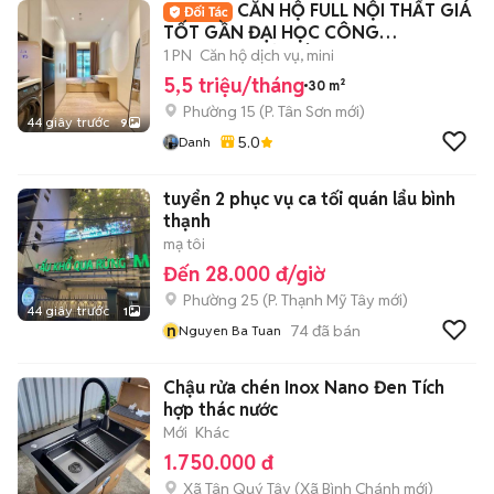
CĂN HỘ FULL NỘI THẤT GIÁ
TỐT GẦN ĐẠI HỌC CÔNG
THƯƠNG_MỚI XÂY 100%
1 PN
Căn hộ dịch vụ, mini
5,5 triệu/tháng
30 m²
Phường 15
(
P. Tân Sơn
mới)
44 giây trước
9
5.0
Danh
tuyển 2 phục vụ ca tối quán lẩu bình
thạnh
mạ tôi
Đến 28.000 đ/giờ
Phường 25
(
P. Thạnh Mỹ Tây
mới)
44 giây trước
1
n
74
đã bán
Nguyen Ba Tuan
Chậu rửa chén Inox Nano Đen Tích
hợp thác nước
Mới
Khác
1.750.000 đ
Xã Tân Quý Tây
(
Xã Bình Chánh
mới)