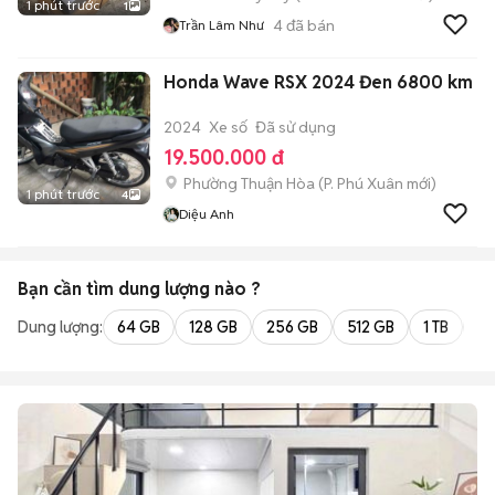
1 phút trước
1
4
đã bán
Trần Lâm Như
Honda Wave RSX 2024 Đen 6800 km
2024
Xe số
Đã sử dụng
19.500.000 đ
Phường Thuận Hòa
(
P. Phú Xuân
mới)
1 phút trước
4
Diệu Anh
Bạn cần tìm
dung lượng
nào ?
Dung lượng:
64 GB
128 GB
256 GB
512 GB
1 TB
2 