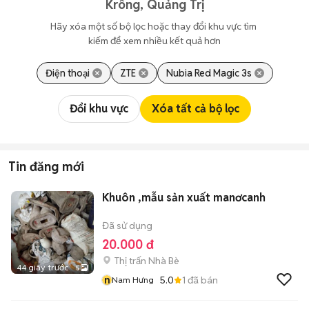
Krông, Quảng Trị
Hãy xóa một số bộ lọc hoặc thay đổi khu vực tìm 
kiếm để xem nhiều kết quả hơn
Điện thoại
ZTE
Nubia Red Magic 3s
Đổi khu vực
Xóa tất cả bộ lọc
Tin đăng mới
Khuôn ,mẫu sản xuất manơcanh
Đã sử dụng
20.000 đ
Thị trấn Nhà Bè
44 giây trước
5
n
5.0
1
đã bán
Nam Hưng