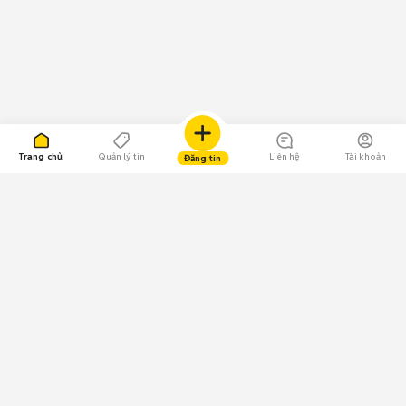
Trang chủ
Quản lý tin
Liên hệ
Tài khoản
Đăng tin
109.000 Bình chọn
Tải ứng dụng Chợ Tốt
Về Chợ Tốt
Quy chế sàn
Chính sách bảo mật
Giải quyết tranh chấp