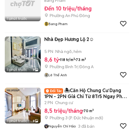
Bang Pham
Đến 10 triệu/tháng
Phường An Phú Đông
1 phút trước
B
Bang Pham
Nhà Đẹp Hương Lộ 2☺️
5 PN
Nhà ngõ, hẻm
8,6 tỷ
118 tr/m²
73 m²
Phường Bình Trị Đông A
1 phút trước
9
Lê Thế Anh
🏝️Căn Hộ Chung Cư Dạng
1PN - 2PN Giá Chỉ Từ 8Tr5 Ngay Phan
Xích Long🏝️
2 PN
Chung cư
8,5 triệu/tháng
70 m²
Phường 3
(
P. Đức Nhuận
mới)
1 phút trước
8
3
đã bán
Nguyễn Chí Hảo