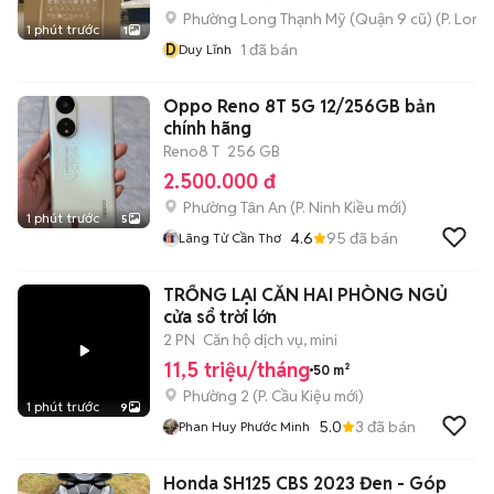
Phường Long Thạnh Mỹ (Quận 9 cũ)
(
P. Long
1 phút trước
1
D
1
đã bán
Duy Lĩnh
Oppo Reno 8T 5G 12/256GB bản
chính hãng
Reno8 T
256 GB
2.500.000 đ
Phường Tân An
(
P. Ninh Kiều
mới)
1 phút trước
5
4.6
95
đã bán
Lãng Tử Cần Thơ
TRỐNG LẠI CĂN HAI PHÒNG NGỦ
cửa sổ trời lớn
2 PN
Căn hộ dịch vụ, mini
11,5 triệu/tháng
50 m²
Phường 2
(
P. Cầu Kiệu
mới)
1 phút trước
9
5.0
3
đã bán
Phan Huy Phước Minh
Honda SH125 CBS 2023 Đen - Góp