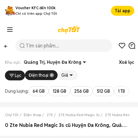
Voucher KFC đến 100k
Tải app
Chỉ có trên app Chợ Tốt
Khu vực:
Quảng Trị, Huyện Đa Krông
Xoá lọc
Điện thoại
Giá
Lọc
Dung lượng:
64 GB
128 GB
256 GB
512 GB
1 TB
2 
Chợ Tốt
Điện thoại
ZTE
ZTE Nubia Red Magic 3s
ZTE Nubia Red Magi
0 Zte Nubia Red Magic 3s cũ Huyện Đa Krông, Quảng Trị đẹp