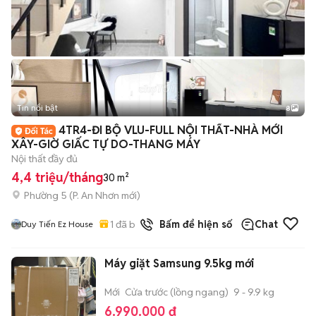
Tin nổi bật
8
+
2
4TR4-ĐI BỘ VLU-FULL NỘI THẤT-NHÀ MỚI
XÂY-GIỜ GIẤC TỰ DO-THANG MÁY
Nội thất đầy đủ
4,4 triệu/tháng
30 m²
Phường 5
(
P. An Nhơn
mới)
1
đã bán
Bấm để hiện số
Chat
Duy Tiến Ez House
Máy giặt Samsung 9.5kg mới
Mới
Cửa trước (lồng ngang)
9 - 9.9 kg
6.990.000 đ