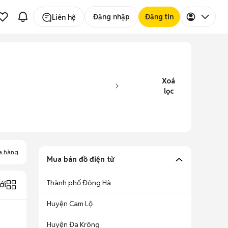
Đăng nhập
Đăng tin
Liên hệ
Xoá
lọc
a hàng
Mua bán đồ điện tử
Thành phố Đông Hà
ới
Huyện Cam Lộ
Huyện Đa Krông