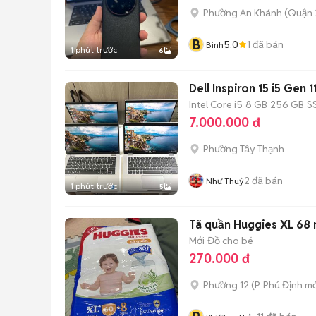
Phường An Khánh (Quận 
B
5.0
1
đã bán
Binh
1 phút trước
6
Dell Inspiron 15 i5 Gen
Intel Core i5
8 GB
256 GB
S
7.000.000 đ
Phường Tây Thạnh
2
đã bán
Như Thuỷ
1 phút trước
5
Tã quần Huggies XL 68 
Mới
Đồ cho bé
270.000 đ
Phường 12
(
P. Phú Định
mớ