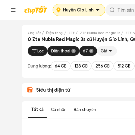
Huyện Gio Linh
Chợ Tốt
Điện thoại
ZTE
ZTE Nubia Red Magic 3s
ZTE N
0 Zte Nubia Red Magic 3s cũ Huyện Gio Linh, Q
Lọc
Điện thoại
67
Giá
Dung lượng:
64 GB
128 GB
256 GB
512 GB
Siêu thị điện tử
Tất cả
Cá nhân
Bán chuyên