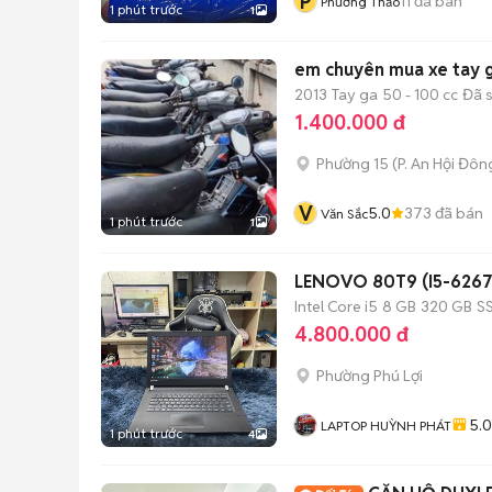
P
11
đã bán
Phương Thảo
1 phút trước
1
em chuyên mua xe tay g
2013
Tay ga
50 - 100 cc
Đã 
1.400.000 đ
Phường 15
(
P. An Hội Đôn
V
5.0
373
đã bán
Văn Sắc
1 phút trước
1
LENOVO 80T9 (I5-6267U
Intel Core i5
8 GB
320 GB
S
4.800.000 đ
Phường Phú Lợi
5.0
LAPTOP HUỲNH PHÁT
1 phút trước
4