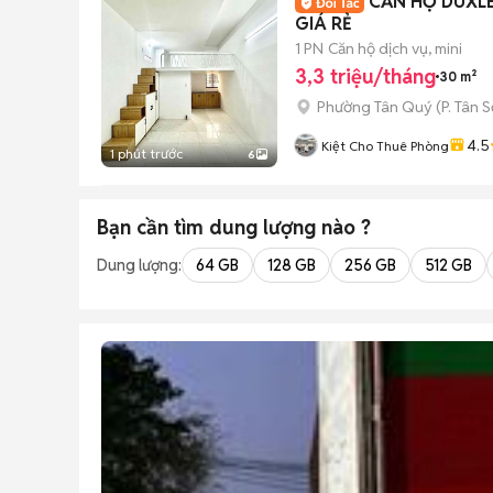
CĂN HỘ DUXLE
GIÁ RẺ
1 PN
Căn hộ dịch vụ, mini
3,3 triệu/tháng
30 m²
Phường Tân Quý
(
P. Tân 
4.5
Kiệt Cho Thuê Phòng
1 phút trước
6
Bạn cần tìm
dung lượng
nào ?
Dung lượng:
64 GB
128 GB
256 GB
512 GB