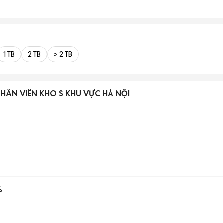
1 TB
2 TB
> 2 TB
NHÂN VIÊN KHO S KHU VỰC HÀ NỘI
%