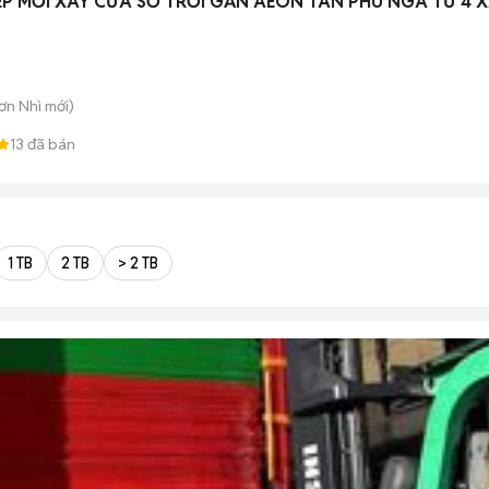
P MỚI XÂY CỬA SỔ TRỜI GẦN AEON TÂN PHÚ NGÃ TƯ 4 
Sơn Nhì
mới)
13
đã bán
1 TB
2 TB
> 2 TB