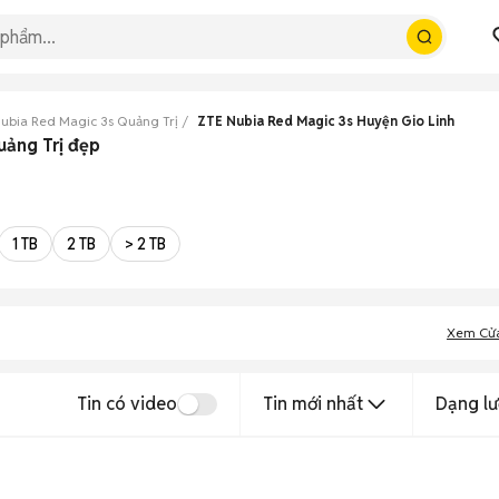
ubia Red Magic 3s Quảng Trị
ZTE Nubia Red Magic 3s Huyện Gio Linh
uảng Trị đẹp
1 TB
2 TB
> 2 TB
Xem Cử
Tin có video
Tin mới nhất
Dạng lư