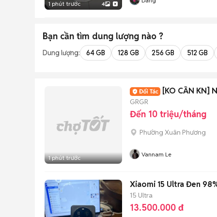
Dang
1 phút trước
4
Bạn cần tìm
dung lượng
nào ?
Dung lượng:
64 GB
128 GB
256 GB
512 GB
[KO CẦN KN] 
GRGR
Đến 10 triệu/tháng
Phường Xuân Phương
Vannam Le
1 phút trước
Xiaomi 15 Ultra Đen 98
15 Ultra
13.500.000 đ