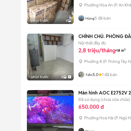
Phường Hòa An
(
P. An Kh
5
đã bán
Hùng
1 phút trước
2
CHÍNH CHỦ. PHÒNG Đ
Nội thất đầy đủ
2,8 triệu/tháng
18 m²
Phường 8
(
P. Thông Tây H
5.0
1
đã bán
Tiến
1 phút trước
5
Màn hình AOC E2752V 27
Đã sử dụng (chưa sửa chữa)
650.000 đ
Phường Hoà Hải
(
P. Ngũ 