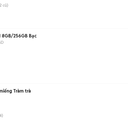
2 cũ)
 11 8GB/256GB Bạc
SD
miếng Tràm trà
i)