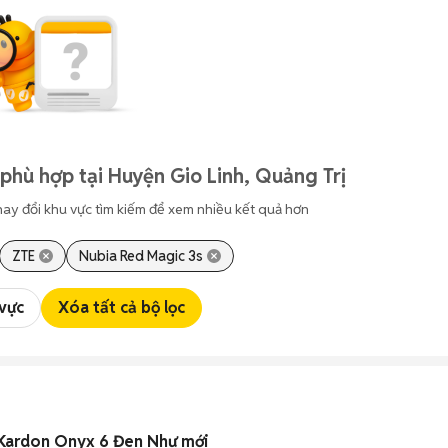
phù hợp tại Huyện Gio Linh, Quảng Trị
hay đổi khu vực tìm kiếm để xem nhiều kết quả hơn
ZTE
Nubia Red Magic 3s
 vực
Xóa tất cả bộ lọc
Kardon Onyx 6 Đen Như mới