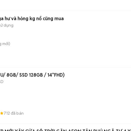
a hư và hỏng kg nổ cũng mua
sử dụng
g
mới)
/ 8GB/ SSD 128GB / 14"FHD)
SD
712
đã bán