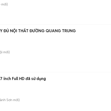
ê
mới)
ẦY ĐỦ NỘI THẤT ĐƯỜNG QUANG TRUNG
ội
mới)
 inch Full HD đã sử dụng
Hành Sơn
mới)