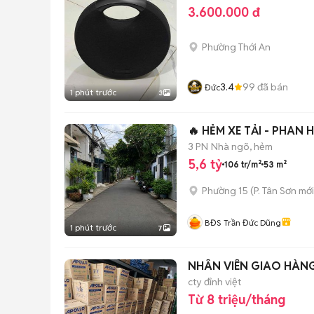
3.600.000 đ
Phường Thới An
3.4
99
đã bán
Đức
1 phút trước
3
🔥 HẺM XE TẢI - PHAN H
3 PN
Nhà ngõ, hẻm
5,6 tỷ
106 tr/m²
53 m²
Phường 15
(
P. Tân Sơn
mới
BĐS Trần Đức Dũng
1 phút trước
7
NHÂN VIÊN GIAO HÀNG
cty đỉnh việt
Từ 8 triệu/tháng