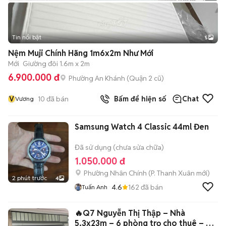
Tin nổi bật
5
Nệm Muji Chính Hãng 1m6x2m Như Mới
Mới
Giường đôi 1.6m x 2m
6.900.000 đ
Phường An Khánh (Quận 2 cũ)
V
10
đã bán
Bấm để hiện số
Chat
Vương
Samsung Watch 4 Classic 44ml Đen
Đã sử dụng (chưa sửa chữa)
1.050.000 đ
Phường Nhân Chính
(
P. Thanh Xuân
mới)
2 phút trước
4
4.6
162
đã bán
Tuấn Anh
🔥Q7 Nguyễn Thị Thập – Nhà
5,3x23m – 6 phòng trọ cho thuê – Chỉ