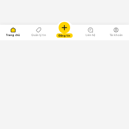
Trang chủ
Quản lý tin
Liên hệ
Tài khoản
Đăng tin
109.000 Bình chọn
Tải ứng dụng Chợ Tốt
Về Chợ Tốt
Quy chế sàn
Chính sách bảo mật
Giải quyết tranh chấp
CÔNG TY TNHH CHỢ TỐT - Người đại diện theo pháp luật:
Nguyễn Trọng Tấn; GPDKKD: 0312120782 do Sở KH & ĐT TP.HCM cấp ngày