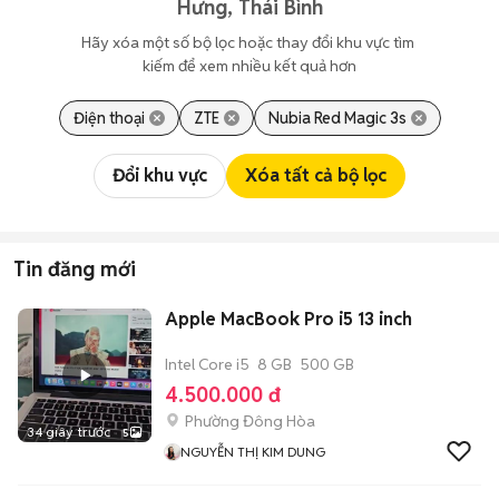
Hưng, Thái Bình
Hãy xóa một số bộ lọc hoặc thay đổi khu vực tìm 
kiếm để xem nhiều kết quả hơn
Điện thoại
ZTE
Nubia Red Magic 3s
Đổi khu vực
Xóa tất cả bộ lọc
Tin đăng mới
Apple MacBook Pro i5 13 inch
Intel Core i5
8 GB
500 GB
4.500.000 đ
Phường Đông Hòa
34 giây trước
5
NGUYỄN THỊ KIM DUNG