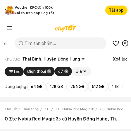
Voucher KFC đến 100k
Tải app
Chỉ có trên app Chợ Tốt
Khu vực:
Thái Bình, Huyện Đông Hưng
Xoá lọc
Điện thoại
67
Giá
Lọc
Dung lượng:
64 GB
128 GB
256 GB
512 GB
1 TB
2 
Chợ Tốt
Điện thoại
ZTE
ZTE Nubia Red Magic 3s
ZTE Nubia Red Magi
0 Zte Nubia Red Magic 3s cũ Huyện Đông Hưng, Thái Bình đẹp