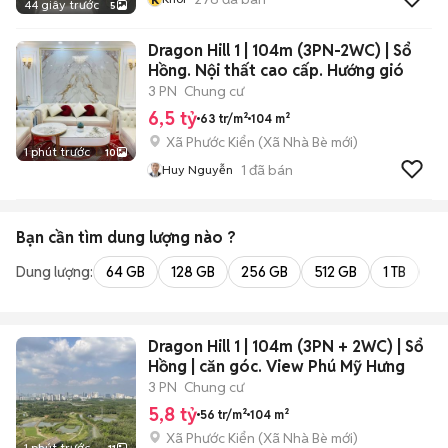
44 giây trước
5
Dragon Hill 1 | 104m (3PN-2WC) | Sổ
Hồng. Nội thất cao cấp. Hướng gió
3 PN
Chung cư
6,5 tỷ
63 tr/m²
104 m²
Xã Phước Kiển
(
Xã Nhà Bè
mới)
1 phút trước
10
1
đã bán
Huy Nguyễn
Bạn cần tìm
dung lượng
nào ?
Dung lượng:
64 GB
128 GB
256 GB
512 GB
1 TB
2 
Dragon Hill 1 | 104m (3PN + 2WC) | Sổ
Hồng | căn góc. View Phú Mỹ Hưng
3 PN
Chung cư
5,8 tỷ
56 tr/m²
104 m²
Xã Phước Kiển
(
Xã Nhà Bè
mới)
1 phút trước