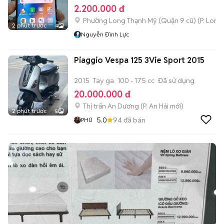
2.200.000 đ
Phường Long Thạnh Mỹ (Quận 9 cũ)
(
P. Long
2 phút trước
4
Nguyễn Đình Lực
Piaggio Vespa 125 3Vie Sport 2015
2015
Tay ga
100 - 175 cc
Đã sử dụng
20.000.000 đ
Thị trấn An Dương
(
P. An Hải
mới)
2 phút trước
5
5.0
94
đã bán
PHÚ