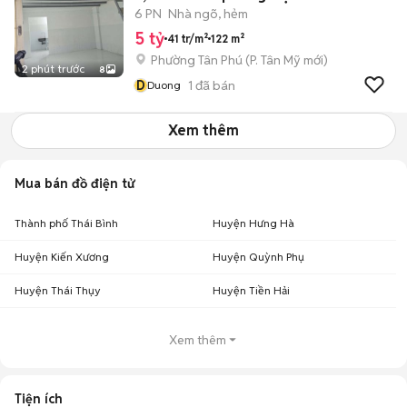
5 tỷ TL
6 PN
Nhà ngõ, hẻm
5 tỷ
41 tr/m²
122 m²
Phường Tân Phú
(
P. Tân Mỹ
mới)
2 phút trước
8
D
1
đã bán
Duong
Xem thêm
Mua bán đồ điện tử
Thành phố Thái Bình
Huyện Hưng Hà
Huyện Kiến Xương
Huyện Quỳnh Phụ
Huyện Thái Thụy
Huyện Tiền Hải
Xem thêm
Tiện ích