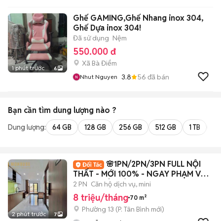
Ghế GAMING,Ghế Nhang inox 304,
Ghế Dựa inox 304!
Đã sử dụng
Nệm
550.000 đ
Xã Bà Điểm
1 phút trước
6
3.8
56
đã bán
Nhut Nguyen
Bạn cần tìm
dung lượng
nào ?
Dung lượng:
64 GB
128 GB
256 GB
512 GB
1 TB
2 
🌸1PN/2PN/3PN FULL NỘI
THẤT - MỚI 100% - NGAY PHẠM VĂN
BẠCH - TÂN BÌNH
2 PN
Căn hộ dịch vụ, mini
8 triệu/tháng
70 m²
Phường 13
(
P. Tân Bình
mới)
2 phút trước
7