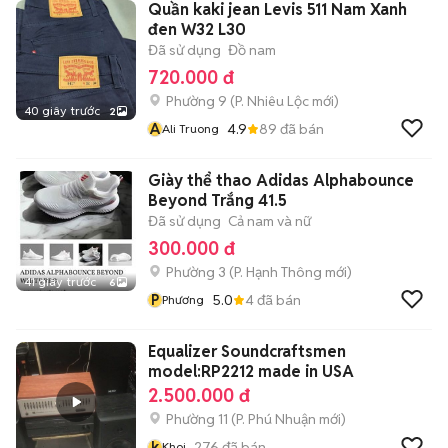
Quần kaki jean Levis 511 Nam Xanh
đen W32 L30
Đã sử dụng
Đồ nam
720.000 đ
Phường 9
(
P. Nhiêu Lộc
mới)
40 giây trước
2
A
4.9
89
đã bán
Ali Truong
Giày thể thao Adidas Alphabounce
Beyond Trắng 41.5
Đã sử dụng
Cả nam và nữ
300.000 đ
Phường 3
(
P. Hạnh Thông
mới)
41 giây trước
6
P
5.0
4
đã bán
Phương
Equalizer Soundcraftsmen
model:RP2212 made in USA
2.500.000 đ
Phường 11
(
P. Phú Nhuận
mới)
k
276
đã bán
Khoi