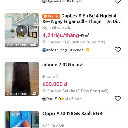
Nguyễn Cao Kỳ Duyên
DupLex Siêu Bự 4 Người 4
Xe- Ngay Gigamalll - Thuận Tiện Di
Chuyển
Nội thất cao cấp
4,2 triệu/tháng
45 m²
Phường 13
(
P. Bình Lợi Trung
mới)
2 phút trước
10
Khắc Thường HiFriendz
iphone 7 32Gb mvt
iPhone 7
600.000 đ
Phường Đại Kim
(
P. Định Công
mới)
2 phút trước
5
5.0
14
đã bán
Đức
Oppo A74 128GB Xanh 8GB
A74
128 GB