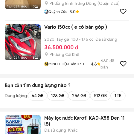
Phường Bình Trưng Đông (Quận 2 cũ)
1 phút trước
3
5.0
Quỳnh Cúc
Vario 150cc ( e có bán góp )
2020
Tay ga
100 - 175 cc
Đã sử dụng
36.500.000 đ
Phường Cái Khế
1 phút trước
8
680
đã
M
4.8
MINH THIỆN Bán Xe Trả
bán
Góp
Bạn cần tìm
dung lượng
nào ?
Dung lượng:
64 GB
128 GB
256 GB
512 GB
1 TB
2 
Máy lọc nước Karofi KAD-X58 Đen 11
lõi
Đã sử dụng
Khác