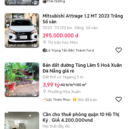
Thái Dương
1 phút trước
7
Mitsubishi Attrage 1.2 MT 2023 Trắng
Số sàn
2023
70.120 km
Xăng
Số sàn
295.000.000 đ
Thị trấn Hóc Môn
1 phút trước
5
Lê Trọng Tấn Bến Thành Ford
Bán đất đường Tùng Lâm 5 Hoà Xuân
Đà Nẵng giá rẻ
Đất thổ cư
Ngang 5 m
3,99 tỷ
40 tr/m²
100 m²
Phường Hòa Xuân
1 phút trước
3
186
đã bán
Lộc Thiên Phúc
Cần cho thuê phòng quận 10 Hồ Thị
Kỷ . GIÁ 4.200.000vnd
Nội thất đầy đủ