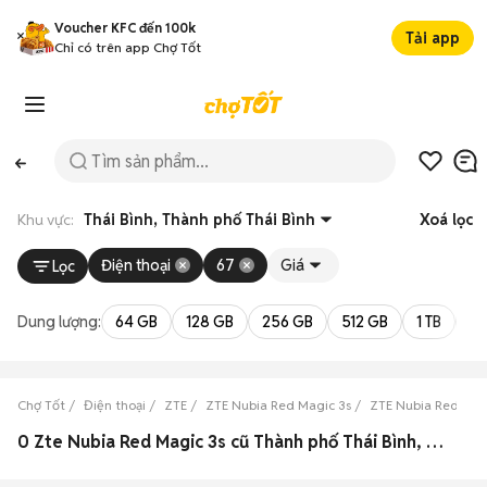
Voucher KFC đến 100k
Tải app
Chỉ có trên app Chợ Tốt
Khu vực:
Thái Bình, Thành phố Thái Bình
Xoá lọc
Điện thoại
67
Giá
Lọc
Dung lượng:
64 GB
128 GB
256 GB
512 GB
1 TB
2 
Chợ Tốt
Điện thoại
ZTE
ZTE Nubia Red Magic 3s
ZTE Nubia Red Magi
0 Zte Nubia Red Magic 3s cũ Thành phố Thái Bình, Thái Bình đẹp