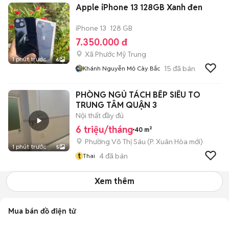
Apple iPhone 13 128GB Xanh đen
iPhone 13
128 GB
7.350.000 đ
Xã Phước Mỹ Trung
1 phút trước
6
15
đã bán
Khánh Nguyễn Mỏ Cày Bắc
PHÒNG NGỦ TÁCH BẾP SIÊU TO
TRUNG TÂM QUẬN 3
Nội thất đầy đủ
6 triệu/tháng
40 m²
Phường Võ Thị Sáu
(
P. Xuân Hòa
mới)
1 phút trước
5
t
4
đã bán
Thai
Xem thêm
Mua bán đồ điện tử