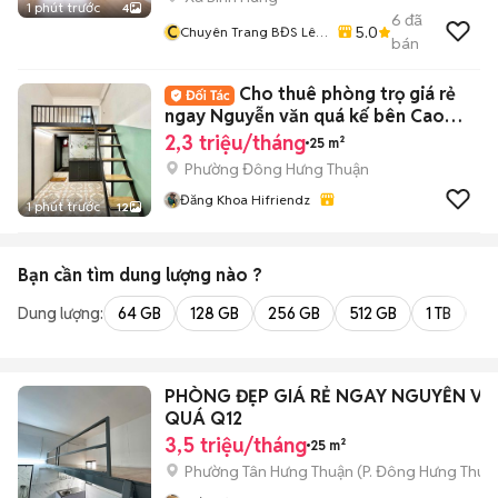
1 phút trước
4
6
đã
C
5.0
Chuyên Trang BĐS Lê
bán
Thị Hoàng Yến
Cho thuê phòng trọ giá rẻ
ngay Nguyễn văn quá kế bên Cao
đẳng VOV
2,3 triệu/tháng
25 m²
Phường Đông Hưng Thuận
Đăng Khoa Hifriendz
1 phút trước
12
Bạn cần tìm
dung lượng
nào ?
Dung lượng:
64 GB
128 GB
256 GB
512 GB
1 TB
2 
PHÒNG ĐẸP GIÁ RẺ NGAY NGUYỄN VĂ
QUÁ Q12
3,5 triệu/tháng
25 m²
Phường Tân Hưng Thuận
(
P. Đông Hưng Thuậ