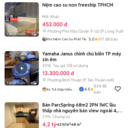
Nệm cao su non freeship TPHCM
Mới
Khác
452.000 đ
Phường Phú Hữu (Quận 9 cũ)
(
P. Long Trường
1 phút trước
2
5.0
517
đã bán
Kho Nệm Cao Su Phát Tài
Yamaha Janus chính chủ biển TP máy
zin êm
2016
Tay ga
Đã sử dụng
13.300.000 đ
Phường Bình Thuận
(
P. Tân Thuận
mới)
1 phút trước
11
834
đã
4.5
Xe Trả Góp Hiếu
bán
CT
Bán ParcSpring 68m2 2PN 1WC lầu
thấp nhà nguyên bản view ngoài 4,2
tỷ
2 PN
Chung cư
4,2 tỷ
62 tr/m²
68 m²