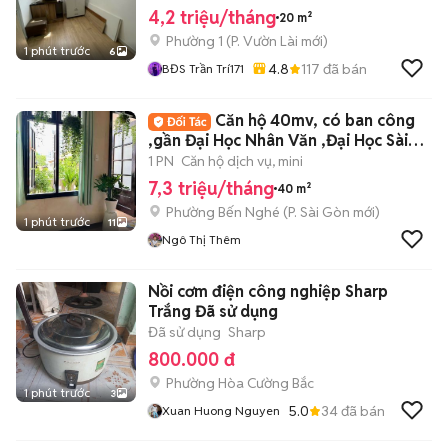
4,2 triệu/tháng
20 m²
Phường 1
(
P. Vườn Lài
mới)
1 phút trước
6
4.8
117
đã bán
BĐS Trần Trí171
Căn hộ 40mv, có ban công
,gần Đại Học Nhân Văn ,Đại Học Sài
Gòn Quận 1
1 PN
Căn hộ dịch vụ, mini
7,3 triệu/tháng
40 m²
Phường Bến Nghé
(
P. Sài Gòn
mới)
1 phút trước
11
Ngô Thị Thêm
Nồi cơm điện công nghiệp Sharp
Trắng Đã sử dụng
Đã sử dụng
Sharp
800.000 đ
Phường Hòa Cường Bắc
1 phút trước
3
5.0
34
đã bán
Xuan Huong Nguyen