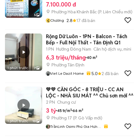
7.100.000 đ
Phường Hòa Khánh Bắc
(
P. Liên Chiểu
mới)
1 phút trước
5
c
2.8
17
đã bán
Chương
Rộng Dữ Luôn - 1PN - Balcon - Tách
Bếp - Full Nội Thất - Tân Định Q1
1 PN
Hướng Đông Nam
Căn hộ dịch vụ, mini
6,3 triệu/tháng
40 m²
Phường Tân Định
1 phút trước
7
5.0
2
đã bán
Viet Le Dazit Home
💚💛 CĂN GÓC - 8 TRIỆU - CC AN
LỘC - NHÀ SIU MÁT ^^ Chủ sơn mới ^^
2 PN
Chung cư
3 tỷ
45 tr/m²
66 m²
Phường 17
(
P. Gò Vấp
mới)
1 phút trước
10
TrầnLinh Osimi Phú Gia Hưng
Sg Coop