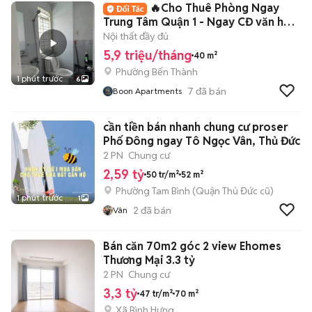
🔥Cho Thuê Phòng Ngay
Trung Tâm Quận 1 - Ngay CĐ văn hoá
nghệ Thuật
Nội thất đầy đủ
5,9 triệu/tháng
40 m²
Phường Bến Thành
1 phút trước
6
7
đã bán
Boon Apartments
cần tiền bán nhanh chung cư proser
Phố Đông ngay Tô Ngọc Vân, Thủ Đức
2 PN
Chung cư
2,59 tỷ
50 tr/m²
52 m²
Phường Tam Bình (Quận Thủ Đức cũ)
1 phút trước
1
2
đã bán
Vân
Bán căn 70m2 góc 2 view Ehomes
Thương Mại 3.3 tỷ
2 PN
Chung cư
3,3 tỷ
47 tr/m²
70 m²
Xã Bình Hưng