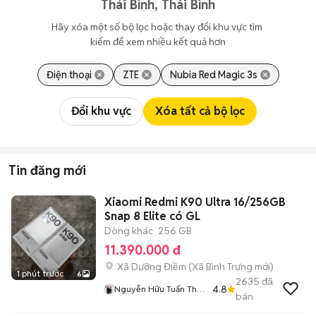
Thái Bình, Thái Bình
Hãy xóa một số bộ lọc hoặc thay đổi khu vực tìm 
kiếm để xem nhiều kết quả hơn
Điện thoại
ZTE
Nubia Red Magic 3s
Đổi khu vực
Xóa tất cả bộ lọc
Tin đăng mới
Xiaomi Redmi K90 Ultra 16/256GB
Snap 8 Elite có GL
Dòng khác
256 GB
11.390.000 đ
Xã Dưỡng Điềm
(
Xã Bình Trưng
mới)
1 phút trước
6
2635
đã
4.8
Nguyễn Hữu Tuấn Thu
bán
Cũ Đổi Mới